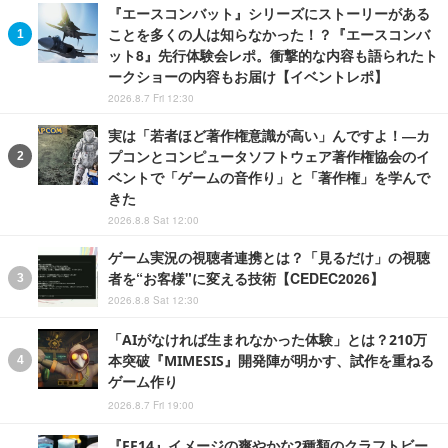
『エースコンバット』シリーズにストーリーがある
ことを多くの人は知らなかった！？『エースコンバ
ット8』先行体験会レポ。衝撃的な内容も語られたト
ークショーの内容もお届け【イベントレポ】
2026.8.7 Fri 12:30
実は「若者ほど著作権意識が高い」んですよ！―カ
プコンとコンピュータソフトウェア著作権協会のイ
ベントで「ゲームの音作り」と「著作権」を学んで
きた
2026.8.8 Sat 12:00
ゲーム実況の視聴者連携とは？「見るだけ」の視聴
者を“お客様"に変える技術【CEDEC2026】
2026.8.8 Sat 12:30
「AIがなければ生まれなかった体験」とは？210万
本突破『MIMESIS』開発陣が明かす、試作を重ねる
ゲーム作り
2026.8.7 Fri 19:00
『FF14』イメージの爽やかな2種類のクラフトビー