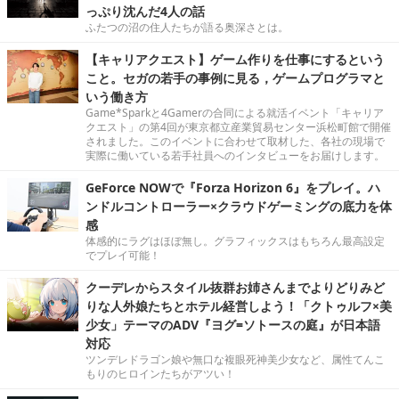
っぷり沈んだ4人の話
ふたつの沼の住人たちが語る奥深さとは。
【キャリアクエスト】ゲーム作りを仕事にするという
こと。セガの若手の事例に見る，ゲームプログラマと
いう働き方
Game*Sparkと4Gamerの合同による就活イベント「キャリア
クエスト」の第4回が東京都立産業貿易センター浜松町館で開催
されました。このイベントに合わせて取材した、各社の現場で
実際に働いている若手社員へのインタビューをお届けします。
GeForce NOWで『Forza Horizon 6』をプレイ。ハ
ンドルコントローラー×クラウドゲーミングの底力を体
感
体感的にラグはほぼ無し。グラフィックスはもちろん最高設定
でプレイ可能！
クーデレからスタイル抜群お姉さんまでよりどりみど
りな人外娘たちとホテル経営しよう！「クトゥルフ×美
少女」テーマのADV『ヨグ=ソトースの庭』が日本語
対応
ツンデレドラゴン娘や無口な複眼死神美少女など、属性てんこ
もりのヒロインたちがアツい！