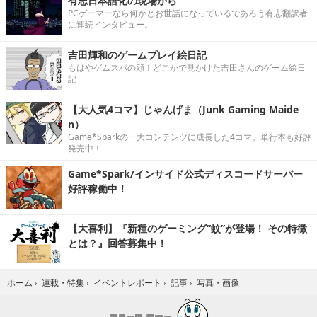
有志日本語化の現場から
PCゲーマーなら何かとお世話になっているであろう有志翻訳者
に連続インタビュー。
吉田輝和のゲームプレイ絵日記
もはやゲムスパの顔！どこかで見かけた吉田さんのゲーム絵日
記
【大人気4コマ】じゃんげま（Junk Gaming Maide
n）
Game*Sparkの一大コンテンツに成長した4コマ。単行本も好評
発売中！
Game*Spark/インサイド公式ディスコードサーバー
好評稼働中！
【大喜利】『新種のゲーミング“蚊”が登場！ その特徴
とは？』回答募集中！
写真・画像
ホーム
›
連載・特集
›
イベントレポート
›
記事
›