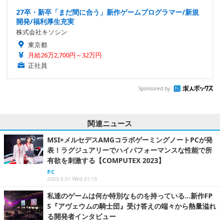
27卒・新卒「まだ間に合う」新作ゲームプログラマー/新規
開発/福利厚生充実
株式会社キソシン
東京都
月給26万2,700円～32万円
正社員
Sponsored by
関連ニュース
MSI×メルセデスAMGコラボゲーミングノートPCが発
表！ラグジュアリーでハイパフォーマンスな性能で所
有欲を刺激する【COMPUTEX 2023】
PC
2023.5.31 Wed 21:15
私達のゲームは何か特別なものを持っている…新作FP
S『アヴェウムの騎士団』受け答えの端々から熱量溢れ
る開発者インタビュー