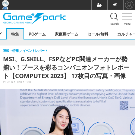
search
menu
グ
特集
PCゲーム
家庭用ゲーム
セール/無料
カルチャ
連載・特集
イベントレポート
MSI、G.SKILL、FSPなどPC関連メーカーが勢
揃い！ブースを彩るコンパニオンフォトレポー
ト【COMPUTEX 2023】 17枚目の写真・画像
2023.6.1 Thu 18:00