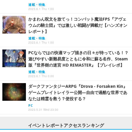
連載・特集
2023.6.1 Thu 1:00
かまわん呪文を放てっ！コンバット魔法FPS『アヴェ
ウムの騎士団』では激しい戦闘が満載だ【ハンズオン
レポート】
連載・特集
2023.6.1 Thu 1:00
PCならではの快適マップ描きの日々が待っている！？
遊びやすい新難易度とともに令和に蘇る名作、Steam
版『世界樹の迷宮 HD REMASTER』【プレイレポ】
連載・特集
2023.6.1 Thu 0:00
ダークファンタジーARPG『Drova - Forsaken Kin』
ゲームプレイトレイラー公開―自由で過酷な世界であ
なたは精霊を救う？使役する？
PC
2023.5.31 Wed 23:30
イベントレポートアクセスランキング