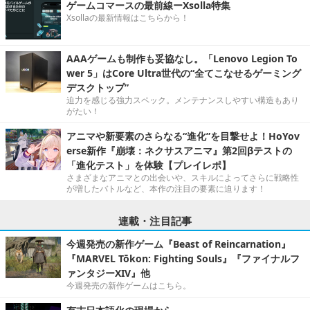
ゲームコマースの最前線ーXsolla特集
Xsollaの最新情報はこちらから！
AAAゲームも制作も妥協なし。「Lenovo Legion To
wer 5」はCore Ultra世代の“全てこなせるゲーミング
デスクトップ”
迫力を感じる強力スペック。メンテナンスしやすい構造もあり
がたい！
アニマや新要素のさらなる“進化”を目撃せよ！HoYov
erse新作『崩壊：ネクサスアニマ』第2回βテストの
「進化テスト」を体験【プレイレポ】
さまざまなアニマとの出会いや、スキルによってさらに戦略性
が増したバトルなど、本作の注目の要素に迫ります！
連載・注目記事
今週発売の新作ゲーム『Beast of Reincarnation』
『MARVEL Tōkon: Fighting Souls』『ファイナルフ
ァンタジーXIV』他
今週発売の新作ゲームはこちら。