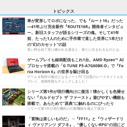
トピックス
車が変形してロボになった、でも『ルート16』だった
―41年ぶり完全新作『ROUTE16R』開発者インタビュ
ー。新旧スタッフが語るシリーズの魂。そして41年
前、たった1人のために手作業で直した世界に1本だけ
の“幻のカセット”の話
長い時を経て受け継がれる過去と、新たに生まれるものとは。
ゲームプレイも録画配信もこれ1台。AMD Ryzen™ AI
プロセッサ搭載の「G TUNE P5-A7G60BK-D」で『Fo
rza Horizon 6』の世界を駆け回る
ゲーム＆制作の拠点となるノートPCで話題のレースタイトルを
プレイ。放熱性能もチェックしました！
シリーズ第1作が現行機向けに復活！懐かしくも色褪せ
ない『カルドセプト ザ ファースト』遊びやすい機能も
搭載で、あらためて“原典”に触れるのにぴったり
シリーズ第1作が現行機向けの新機能を備えて復活！
「冒険は楽しいものだ」 ─『FF11』と『ウィザードリ
ィ ヴァリアンツ ダフネ』、"優しくないRPG"の沼にど