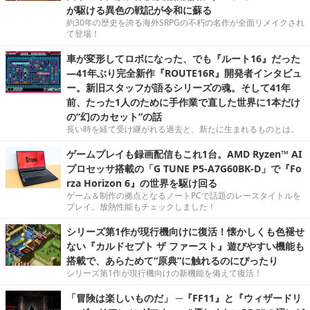
が駆ける異色の戦記が令和に蘇る
約30年の歴史を誇る海外SRPGの不朽の名作が全面リメイクされ
て登場！
車が変形してロボになった、でも『ルート16』だった
―41年ぶり完全新作『ROUTE16R』開発者インタビュ
ー。新旧スタッフが語るシリーズの魂。そして41年
前、たった1人のために手作業で直した世界に1本だけ
の“幻のカセット”の話
長い時を経て受け継がれる過去と、新たに生まれるものとは。
ゲームプレイも録画配信もこれ1台。AMD Ryzen™ AI
プロセッサ搭載の「G TUNE P5-A7G60BK-D」で『Fo
rza Horizon 6』の世界を駆け回る
ゲーム＆制作の拠点となるノートPCで話題のレースタイトルを
プレイ。放熱性能もチェックしました！
シリーズ第1作が現行機向けに復活！懐かしくも色褪せ
ない『カルドセプト ザ ファースト』遊びやすい機能も
搭載で、あらためて“原典”に触れるのにぴったり
シリーズ第1作が現行機向けの新機能を備えて復活！
「冒険は楽しいものだ」 ─『FF11』と『ウィザードリ