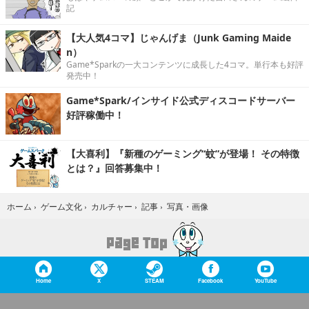
記
【大人気4コマ】じゃんげま（Junk Gaming Maide
n）
Game*Sparkの一大コンテンツに成長した4コマ。単行本も好評
発売中！
Game*Spark/インサイド公式ディスコードサーバー
好評稼働中！
【大喜利】『新種のゲーミング“蚊”が登場！ その特徴
とは？』回答募集中！
写真・画像
ホーム
›
ゲーム文化
›
カルチャー
›
記事
›
Home
X
STEAM
Facebook
YouTube