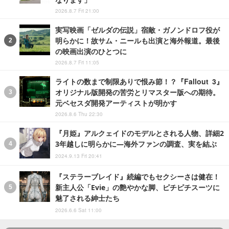
2026.8.7 Fri 21:00
実写映画「ゼルダの伝説」宿敵・ガノンドロフ役が
明らかに！故サム・ニールも出演と海外報道。最後
の映画出演のひとつに
2026.8.7 Fri 11:05
ライトの数まで制限ありで恨み節！？『Fallout 3』
オリジナル版開発の苦労とリマスター版への期待。
元ベセスダ開発アーティストが明かす
2026.8.6 Thu 22:30
『月姫』アルクェイドのモデルとされる人物、詳細2
3年越しに明らかに―海外ファンの調査、実を結ぶ
2024.9.13 Fri 20:41
『ステラーブレイド』続編でもセクシーさは健在！
新主人公「Evie」の艶やかな脚、ピチピチスーツに
魅了される紳士たち
2026.6.6 Sat 11:00