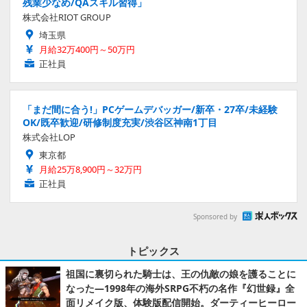
残業少なめ/QAスキル習得」
株式会社RIOT GROUP
埼玉県
月給32万400円～50万円
正社員
「まだ間に合う!」PCゲームデバッガー/新卒・27卒/未経験
OK/既卒歓迎/研修制度充実/渋谷区神南1丁目
株式会社LOP
東京都
月給25万8,900円～32万円
正社員
Sponsored by
トピックス
祖国に裏切られた騎士は、王の仇敵の娘を護ることに
なった―1998年の海外SRPG不朽の名作『幻世録』全
面リメイク版、体験版配信開始。ダーティーヒーロー