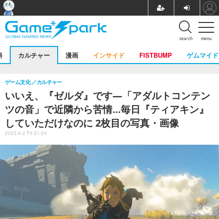
search
menu
料
カルチャー
漫画
インサイド
FISTBUMP
ゲムマイド
ゲーム文化
カルチャー
いいえ、『ゼルダ』です―「アダルトコンテン
ツの音」で近隣から苦情…毎日『ティアキン』
していただけなのに 2枚目の写真・画像
2023.6.2 Fri 21:24