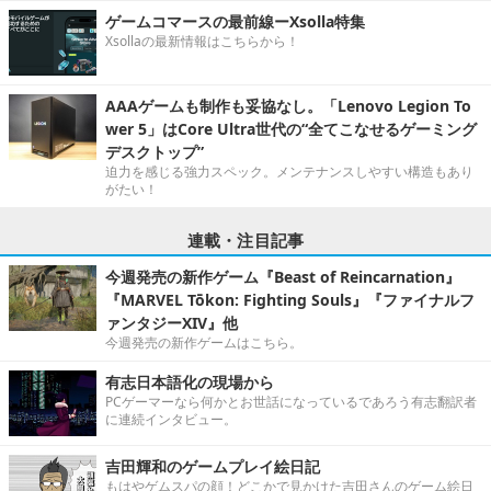
ゲームコマースの最前線ーXsolla特集
Xsollaの最新情報はこちらから！
AAAゲームも制作も妥協なし。「Lenovo Legion To
wer 5」はCore Ultra世代の“全てこなせるゲーミング
デスクトップ”
迫力を感じる強力スペック。メンテナンスしやすい構造もあり
がたい！
連載・注目記事
今週発売の新作ゲーム『Beast of Reincarnation』
『MARVEL Tōkon: Fighting Souls』『ファイナルフ
ァンタジーXIV』他
今週発売の新作ゲームはこちら。
有志日本語化の現場から
PCゲーマーなら何かとお世話になっているであろう有志翻訳者
に連続インタビュー。
吉田輝和のゲームプレイ絵日記
もはやゲムスパの顔！どこかで見かけた吉田さんのゲーム絵日