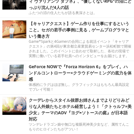
ィ ヴァリアンツ ダフネ』、"優しくないRPG"の沼にど
っぷり沈んだ4人の話
ふたつの沼の住人たちが語る奥深さとは。
【キャリアクエスト】ゲーム作りを仕事にするという
こと。セガの若手の事例に見る，ゲームプログラマと
いう働き方
Game*Sparkと4Gamerの合同による就活イベント「キャリア
クエスト」の第4回が東京都立産業貿易センター浜松町館で開催
されました。このイベントに合わせて取材した、各社の現場で
実際に働いている若手社員へのインタビューをお届けします。
GeForce NOWで『Forza Horizon 6』をプレイ。ハ
ンドルコントローラー×クラウドゲーミングの底力を体
感
体感的にラグはほぼ無し。グラフィックスはもちろん最高設定
でプレイ可能！
クーデレからスタイル抜群お姉さんまでよりどりみど
りな人外娘たちとホテル経営しよう！「クトゥルフ×美
少女」テーマのADV『ヨグ=ソトースの庭』が日本語
対応
ツンデレドラゴン娘や無口な複眼死神美少女など、属性てんこ
もりのヒロインたちがアツい！