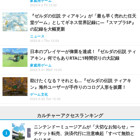
家庭用ゲーム
2023.6.2 Fri 13:22
『ゼルダの伝説 ティアキン』が「最も早く売れた任天
堂ゲーム」としてギネス世界記録に―『スマブラSP』
の記録を大幅更新
ニュース
2023.6.1 Thu 12:03
日本のプレイヤーが偉業を達成！『ゼルダの伝説 ティ
アキン』何でもありRTAに1時間切りの大記録
家庭用ゲーム
2023.5.31 Wed 15:23
助けたくなる？それとも…『ゼルダの伝説 ティアキ
ン』海外ユーザーが手作りのコログ人形を披露！
ゲーム文化
2023.5.30 Tue 12:35
カルチャーアクセスランキング
ニンテンドーミュージアムが「大切なお知らせ」ー
チケット転売、決済代行に注意喚起「すべて無効と
なります」