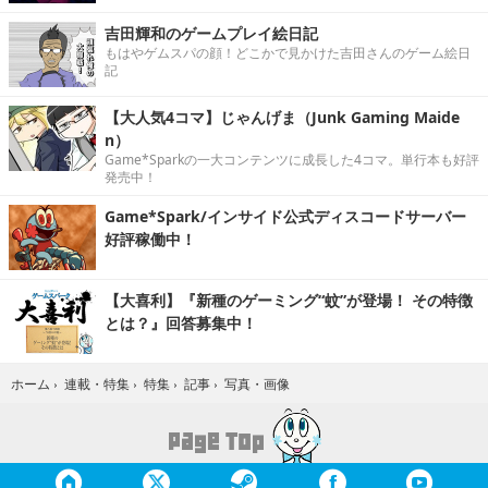
吉田輝和のゲームプレイ絵日記
もはやゲムスパの顔！どこかで見かけた吉田さんのゲーム絵日
記
【大人気4コマ】じゃんげま（Junk Gaming Maide
n）
Game*Sparkの一大コンテンツに成長した4コマ。単行本も好評
発売中！
Game*Spark/インサイド公式ディスコードサーバー
好評稼働中！
【大喜利】『新種のゲーミング“蚊”が登場！ その特徴
とは？』回答募集中！
写真・画像
ホーム
›
連載・特集
›
特集
›
記事
›