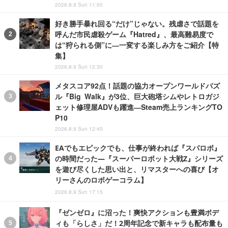
2026.8.9 Sun 11:00
好き勝手暴れ回る“だけ”じゃない。残虐さで話題を
呼んだ市民虐殺ゲーム『Hatred』、最高難易度で
は“狩られる側”に―一変する楽しみ方をご紹介【特
集】
2026.8.9 Sun 12:30
メタスコア92点！話題の協力オープンワールドパズ
ル『Big Walk』が3位、巨大砲塔シムやレトロガジ
ェット修理屋ADVも躍進―Steam売上ランキングTO
P10
2026.8.9 Sun 12:45
EAでもエピックでも、仕事が終われば『スパロボ』
の時間だった―『スーパーロボット大戦Z』シリーズ
を遊び尽くした思い出と、リマスターへの喜び【オ
リーさんのロボゲーコラム】
2026.8.9 Sun 17:15
『ゼンゼロ』に沼った！爽快アクションも豊満ボデ
ィも「らしさ」だ！2周年記念で新キャラも配布量も