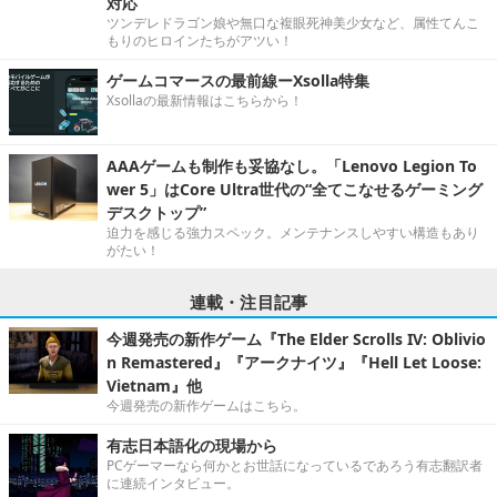
対応
ツンデレドラゴン娘や無口な複眼死神美少女など、属性てんこ
もりのヒロインたちがアツい！
ゲームコマースの最前線ーXsolla特集
Xsollaの最新情報はこちらから！
AAAゲームも制作も妥協なし。「Lenovo Legion To
wer 5」はCore Ultra世代の“全てこなせるゲーミング
デスクトップ”
迫力を感じる強力スペック。メンテナンスしやすい構造もあり
がたい！
連載・注目記事
今週発売の新作ゲーム『The Elder Scrolls IV: Oblivio
n Remastered』『アークナイツ』『Hell Let Loose:
Vietnam』他
今週発売の新作ゲームはこちら。
有志日本語化の現場から
PCゲーマーなら何かとお世話になっているであろう有志翻訳者
に連続インタビュー。