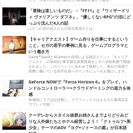
「冒険は楽しいものだ」 ─『FF11』と『ウィザードリ
ィ ヴァリアンツ ダフネ』、"優しくないRPG"の沼にど
っぷり沈んだ4人の話
ふたつの沼の住人たちが語る奥深さとは。
【キャリアクエスト】ゲーム作りを仕事にするという
こと。セガの若手の事例に見る，ゲームプログラマと
いう働き方
Game*Sparkと4Gamerの合同による就活イベント「キャリア
クエスト」の第4回が東京都立産業貿易センター浜松町館で開催
されました。このイベントに合わせて取材した、各社の現場で
実際に働いている若手社員へのインタビューをお届けします。
GeForce NOWで『Forza Horizon 6』をプレイ。ハ
ンドルコントローラー×クラウドゲーミングの底力を体
感
体感的にラグはほぼ無し。グラフィックスはもちろん最高設定
でプレイ可能！
クーデレからスタイル抜群お姉さんまでよりどりみど
りな人外娘たちとホテル経営しよう！「クトゥルフ×美
少女」テーマのADV『ヨグ=ソトースの庭』が日本語