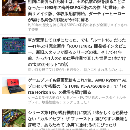
祖国に裏切られた騎士は、王の仇敵の娘を護ることに
なった―1998年の海外SRPG不朽の名作『幻世録』全
面リメイク版、体験版配信開始。ダーティーヒーロー
が駆ける異色の戦記が令和に蘇る
約30年の歴史を誇る海外SRPGの不朽の名作が全面リメイクされ
て登場！
車が変形してロボになった、でも『ルート16』だった
―41年ぶり完全新作『ROUTE16R』開発者インタビュ
ー。新旧スタッフが語るシリーズの魂。そして41年
前、たった1人のために手作業で直した世界に1本だけ
の“幻のカセット”の話
長い時を経て受け継がれる過去と、新たに生まれるものとは。
ゲームプレイも録画配信もこれ1台。AMD Ryzen™ AI
プロセッサ搭載の「G TUNE P5-A7G60BK-D」で『Fo
rza Horizon 6』の世界を駆け回る
ゲーム＆制作の拠点となるノートPCで話題のレースタイトルを
プレイ。放熱性能もチェックしました！
シリーズ第1作が現行機向けに復活！懐かしくも色褪せ
ない『カルドセプト ザ ファースト』遊びやすい機能も
搭載で、あらためて“原典”に触れるのにぴったり
シリーズ第1作が現行機向けの新機能を備えて復活！