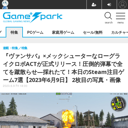
search
menu
グ
特集
PCゲーム
家庭用ゲーム
セール/無料
カルチャ
連載・特集
特集
『ヴァンサバ』×メックシューターなローグラ
イクロボACTが正式リリース！圧倒的弾幕で全
てを蹴散らせ―採れたて！本日のSteam注目ゲ
ーム7選【2023年6月9日】 2枚目の写真・画像
2023.6.9 Fri 18:00