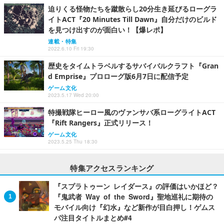
迫りくる怪物たちを蹴散らし20分生き延びるローグラ
イトACT『20 Minutes Till Dawn』自分だけのビルド
を見つけ出すのが面白い！【爆レポ】
連載・特集
2022.6.10 Fri 19:30
歴史をタイムトラベルするサバイバルクラフト『Gran
d Emprise』プロローグ版6月7日に配信予定
ゲーム文化
2023.5.17 Wed 20:00
特撮戦隊ヒーロー風のヴァンサバ系ローグライトACT
『Rift Rangers』正式リリース！
ゲーム文化
2023.5.25 Thu 18:30
特集アクセスランキング
『スプラトゥーン レイダース』の評価はいかほど？
『鬼武者 Way of the Sword』聖地巡礼に期待の
モバイル向け『幻水』など新作が目白押し！ゲムス
パ注目タイトルまとめ#4