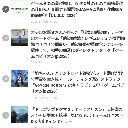
ゲーム音楽の著作権は、なぜ会社のもの？職務著作
の仕組みと直面する問題をJASRAC理事と作曲家が
徹底解説【CEDEC 2026】
2026.8.4 Tue 14:30
ガチのお医者さんが作った「現実の感染症」テーマ
のカードゲーム『感染症戦記 レギュレア』が専門知
識バリバリで面白い！感染経路や重症化シナジーを
駆使して、相手の臓器にダイレクトアタック【ゲー
ムパビリオンjp2026】
2026.8.2 Sun 12:30
「坊ちゃん」とアンドロイド従者がルート選びだけ
で宇宙を生き抜く！ ルーティング系SFストラテジー
『Voyage Router』はキャラビジュ◎【ゲームパビ
リオンjp2026】
2026.8.2 Sun 16:00
『ドラゴンズドグマ 2：ダークアリズン』は装備の
オシャレ要素も拡張！気になるボリュームは？木下
D＆大山Pインタビュー