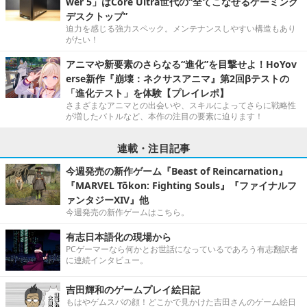
wer 5」はCore Ultra世代の“全てこなせるゲーミング
デスクトップ”
迫力を感じる強力スペック。メンテナンスしやすい構造もあり
がたい！
アニマや新要素のさらなる“進化”を目撃せよ！HoYov
erse新作『崩壊：ネクサスアニマ』第2回βテストの
「進化テスト」を体験【プレイレポ】
さまざまなアニマとの出会いや、スキルによってさらに戦略性
が増したバトルなど、本作の注目の要素に迫ります！
連載・注目記事
今週発売の新作ゲーム『Beast of Reincarnation』
『MARVEL Tōkon: Fighting Souls』『ファイナルフ
ァンタジーXIV』他
今週発売の新作ゲームはこちら。
有志日本語化の現場から
PCゲーマーなら何かとお世話になっているであろう有志翻訳者
に連続インタビュー。
吉田輝和のゲームプレイ絵日記
もはやゲムスパの顔！どこかで見かけた吉田さんのゲーム絵日