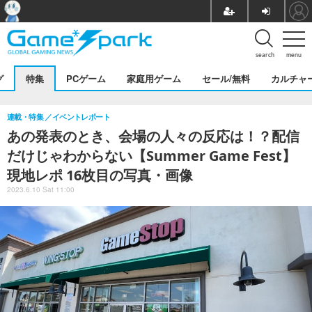
search
menu
グ
特集
PCゲーム
家庭用ゲーム
セール/無料
カルチャ
連載・特集
イベントレポート
あの発表のとき、会場の人々の反応は！？配信
だけじゃわからない【Summer Game Fest】
現地レポ 16枚目の写真・画像
2023.6.10 Sat 11:00