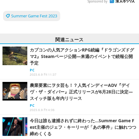
Sponsored by
Summer Game Fest 2023
関連ニュース
カプコンの人気アクションRPG続編『ドラゴンズドグ
マ2』Steamページ公開―来週のイベントで続報公開
予定
PC
2023.6.9 Fri 11:37
農業要素にヲタ芸も！？人気インディーADV『デイ
ヴ・ザ・ダイバー』正式リリースが6月28日に決定―
スイッチ版も年内リリース
PC
2023.6.9 Fri 4:06
今日は誰も逮捕されずに終わった…Summer Game F
est主催のジェフ・キーリーが「あの事件」に触れつつ
締めくくる