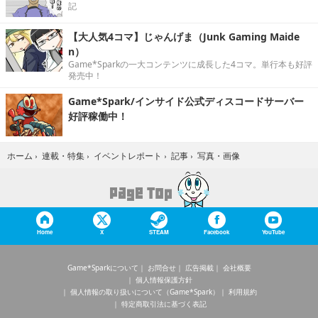
記
【大人気4コマ】じゃんげま（Junk Gaming Maide
n）
Game*Sparkの一大コンテンツに成長した4コマ。単行本も好評
発売中！
Game*Spark/インサイド公式ディスコードサーバー
好評稼働中！
写真・画像
ホーム
›
連載・特集
›
イベントレポート
›
記事
›
Home
X
STEAM
Facebook
YouTube
Game*Sparkについて
お問合せ
広告掲載
会社概要
個人情報保護方針
個人情報の取り扱いについて（Game*Spark）
利用規約
特定商取引法に基づく表記