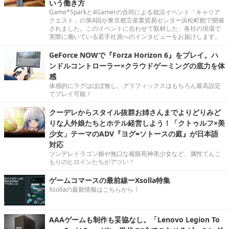
いう働き方
Game*Sparkと4Gamerの合同による就活イベント「キャリア
クエスト」の第4回が東京都立産業貿易センター浜松町館で開催
されました。このイベントに合わせて取材した、各社の現場で
実際に働いている若手社員へのインタビューをお届けします。
GeForce NOWで『Forza Horizon 6』をプレイ。ハ
ンドルコントローラー×クラウドゲーミングの底力を体
感
体感的にラグはほぼ無し。グラフィックスはもちろん最高設定
でプレイ可能！
クーデレからスタイル抜群お姉さんまでよりどりみど
りな人外娘たちとホテル経営しよう！「クトゥルフ×美
少女」テーマのADV『ヨグ=ソトースの庭』が日本語
対応
ツンデレドラゴン娘や無口な複眼死神美少女など、属性てんこ
もりのヒロインたちがアツい！
ゲームコマースの最前線ーXsolla特集
Xsollaの最新情報はこちらから！
AAAゲームも制作も妥協なし。「Lenovo Legion To