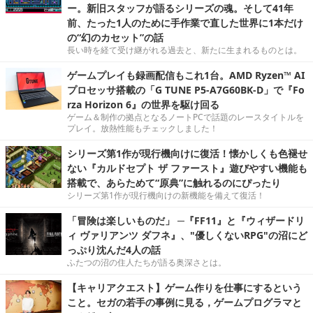
ー。新旧スタッフが語るシリーズの魂。そして41年
前、たった1人のために手作業で直した世界に1本だけ
の“幻のカセット”の話
長い時を経て受け継がれる過去と、新たに生まれるものとは。
ゲームプレイも録画配信もこれ1台。AMD Ryzen™ AI
プロセッサ搭載の「G TUNE P5-A7G60BK-D」で『Fo
rza Horizon 6』の世界を駆け回る
ゲーム＆制作の拠点となるノートPCで話題のレースタイトルを
プレイ。放熱性能もチェックしました！
シリーズ第1作が現行機向けに復活！懐かしくも色褪せ
ない『カルドセプト ザ ファースト』遊びやすい機能も
搭載で、あらためて“原典”に触れるのにぴったり
シリーズ第1作が現行機向けの新機能を備えて復活！
「冒険は楽しいものだ」 ─『FF11』と『ウィザードリ
ィ ヴァリアンツ ダフネ』、"優しくないRPG"の沼にど
っぷり沈んだ4人の話
ふたつの沼の住人たちが語る奥深さとは。
【キャリアクエスト】ゲーム作りを仕事にするという
こと。セガの若手の事例に見る，ゲームプログラマと