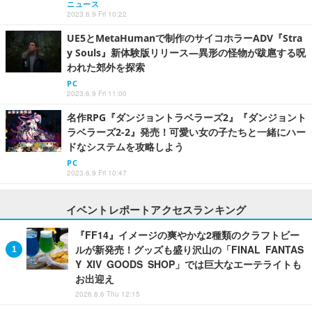
ニュース
2023.6.9 Fri 10:22
UE5とMetaHumanで制作のサイコホラーADV『Stra
y Souls』新体験版リリース―異形の怪物が跋扈する呪
われた郊外を探索
PC
2023.6.9 Fri 11:00
名作RPG『ダンジョントラベラーズ2』『ダンジョント
ラベラーズ2-2』発売！可愛い女の子たちと一緒にハー
ドなシステムを攻略しよう
PC
2023.6.9 Fri 10:47
イベントレポートアクセスランキング
『FF14』イメージの爽やかな2種類のクラフトビー
ルが新発売！グッズも盛り沢山の「FINAL FANTAS
Y XIV GOODS SHOP」では巨大なエーテライトも
お出迎え
2026.8.6 Thu 12:15