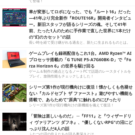
て登場！
車が変形してロボになった、でも『ルート16』だった
―41年ぶり完全新作『ROUTE16R』開発者インタビュ
ー。新旧スタッフが語るシリーズの魂。そして41年
前、たった1人のために手作業で直した世界に1本だけ
の“幻のカセット”の話
長い時を経て受け継がれる過去と、新たに生まれるものとは。
ゲームプレイも録画配信もこれ1台。AMD Ryzen™ AI
プロセッサ搭載の「G TUNE P5-A7G60BK-D」で『Fo
rza Horizon 6』の世界を駆け回る
ゲーム＆制作の拠点となるノートPCで話題のレースタイトルを
プレイ。放熱性能もチェックしました！
シリーズ第1作が現行機向けに復活！懐かしくも色褪せ
ない『カルドセプト ザ ファースト』遊びやすい機能も
搭載で、あらためて“原典”に触れるのにぴったり
シリーズ第1作が現行機向けの新機能を備えて復活！
「冒険は楽しいものだ」 ─『FF11』と『ウィザードリ
ィ ヴァリアンツ ダフネ』、"優しくないRPG"の沼にど
っぷり沈んだ4人の話
ふたつの沼の住人たちが語る奥深さとは。