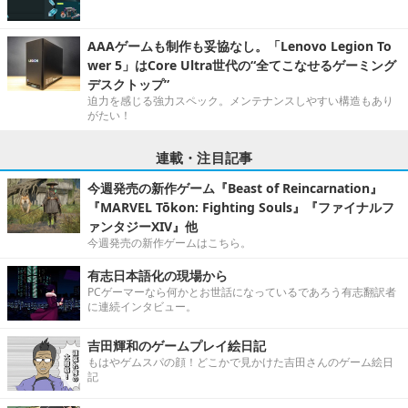
AAAゲームも制作も妥協なし。「Lenovo Legion To
wer 5」はCore Ultra世代の“全てこなせるゲーミング
デスクトップ”
迫力を感じる強力スペック。メンテナンスしやすい構造もあり
がたい！
連載・注目記事
今週発売の新作ゲーム『Beast of Reincarnation』
『MARVEL Tōkon: Fighting Souls』『ファイナルフ
ァンタジーXIV』他
今週発売の新作ゲームはこちら。
有志日本語化の現場から
PCゲーマーなら何かとお世話になっているであろう有志翻訳者
に連続インタビュー。
吉田輝和のゲームプレイ絵日記
もはやゲムスパの顔！どこかで見かけた吉田さんのゲーム絵日
記