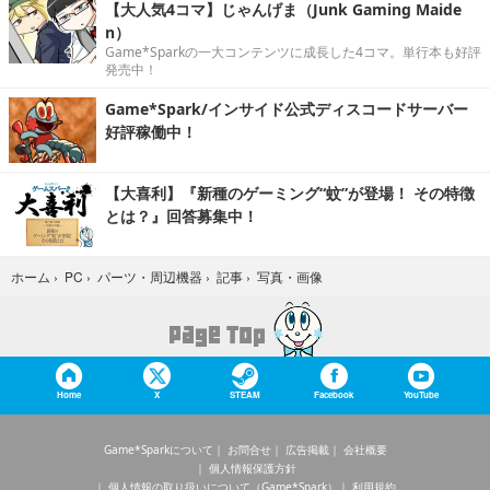
【大人気4コマ】じゃんげま（Junk Gaming Maide
n）
Game*Sparkの一大コンテンツに成長した4コマ。単行本も好評
発売中！
Game*Spark/インサイド公式ディスコードサーバー
好評稼働中！
【大喜利】『新種のゲーミング“蚊”が登場！ その特徴
とは？』回答募集中！
写真・画像
ホーム
›
PC
›
パーツ・周辺機器
›
記事
›
Home
X
STEAM
Facebook
YouTube
Game*Sparkについて
お問合せ
広告掲載
会社概要
個人情報保護方針
個人情報の取り扱いについて（Game*Spark）
利用規約