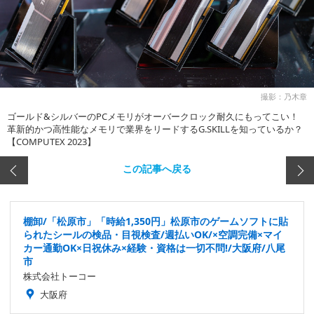
撮影：乃木章
ゴールド&シルバーのPCメモリがオーバークロック耐久にもってこい！
革新的かつ高性能なメモリで業界をリードするG.SKILLを知っているか？
【COMPUTEX 2023】
この記事へ戻る
棚卸/「松原市」「時給1,350円」松原市のゲームソフトに貼
られたシールの検品・目視検査/週払いOK/×空調完備×マイ
カー通勤OK×日祝休み×経験・資格は一切不問!/大阪府/八尾
市
株式会社トーコー
大阪府