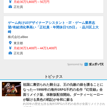
月給30万5,800円～50万円
正社員
ゲーム向けUIデザイナーアシスタント・IT・ゲーム業界志
望/有給消化率高い「正社員・年間休日125日」・品川区上大
崎
株式会社alBee
東京都
月給30万3,400円～44万3,400円
正社員
Sponsored by
トピックス
祖国に裏切られた騎士は、王の仇敵の娘を護ることに
なった―1998年の海外SRPG不朽の名作『幻世録』全
面リメイク版、体験版配信開始。ダーティーヒーロー
が駆ける異色の戦記が令和に蘇る
約30年の歴史を誇る海外SRPGの不朽の名作が全面リメイクされ