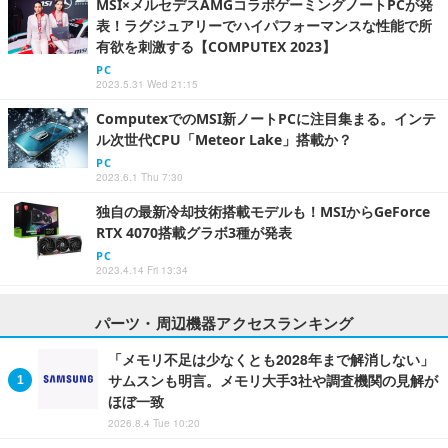
MSI×メルセデスAMGコラボゲーミングノートPCが発
表！ラグジュアリーでハイパフォーマンスな性能で所
有欲を刺激する【COMPUTEX 2023】
PC
2023.5.31 Wed 21:15
ComputexでのMSI新ノートPCに注目集まる。インテ
ル次世代CPU「Meteor Lake」搭載か？
PC
2023.6.1 Thu 7:30
独自の最新冷却技術搭載モデルも！MSIからGeForce
RTX 4070搭載グラボ3種が発表
PC
2023.4.14 Fri 13:34
パーツ・周辺機器アクセスランキング
「メモリ不足は少なくとも2028年まで解消しない」
サムスンも明言。メモリ大手3社や調査機関の見解が
ほぼ一致
2026.8.4 Tue 10:20