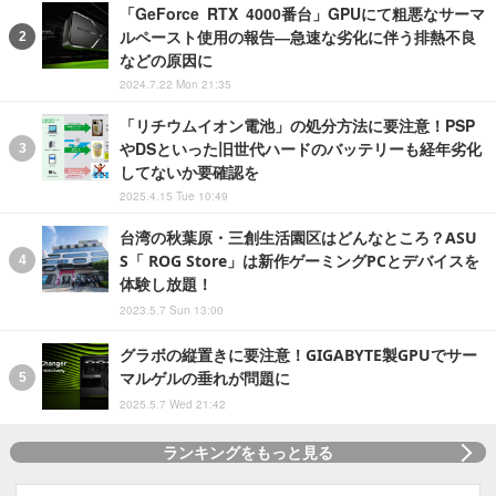
「GeForce RTX 4000番台」GPUにて粗悪なサーマ
ルペースト使用の報告―急速な劣化に伴う排熱不良
などの原因に
2024.7.22 Mon 21:35
「リチウムイオン電池」の処分方法に要注意！PSP
やDSといった旧世代ハードのバッテリーも経年劣化
してないか要確認を
2025.4.15 Tue 10:49
台湾の秋葉原・三創生活園区はどんなところ？ASU
S「 ROG Store」は新作ゲーミングPCとデバイスを
体験し放題！
2023.5.7 Sun 13:00
グラボの縦置きに要注意！GIGABYTE製GPUでサー
マルゲルの垂れが問題に
2025.5.7 Wed 21:42
ランキングをもっと見る