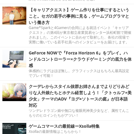
【キャリアクエスト】ゲーム作りを仕事にするという
こと。セガの若手の事例に見る，ゲームプログラマと
いう働き方
Game*Sparkと4Gamerの合同による就活イベント「キャリア
クエスト」の第4回が東京都立産業貿易センター浜松町館で開催
されました。このイベントに合わせて取材した、各社の現場で
実際に働いている若手社員へのインタビューをお届けします。
GeForce NOWで『Forza Horizon 6』をプレイ。ハ
ンドルコントローラー×クラウドゲーミングの底力を体
感
体感的にラグはほぼ無し。グラフィックスはもちろん最高設定
でプレイ可能！
クーデレからスタイル抜群お姉さんまでよりどりみど
りな人外娘たちとホテル経営しよう！「クトゥルフ×美
少女」テーマのADV『ヨグ=ソトースの庭』が日本語
対応
ツンデレドラゴン娘や無口な複眼死神美少女など、属性てんこ
もりのヒロインたちがアツい！
ゲームコマースの最前線ーXsolla特集
Xsollaの最新情報はこちらから！