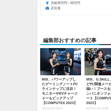
月給30万円～50万円
正社員
編集部おすすめの記事
MSI、パワーアップし
MSI、G.SKIL
たゲーミングノートPC
どPC関連メー
ラインナップに注目！
揃い！ブースを
モニターやEVチャージ
ンパニオンフォ
ャーもピックアップ
ート【COMPUT
【COMPUTEX 2023】
2023】
2023.6.9 Fri 18:15
2023.6.1 Thu 18:00