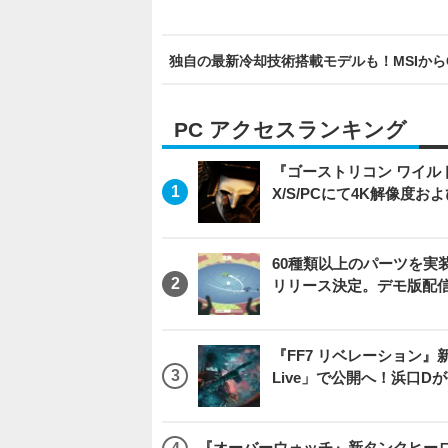
独自の最新冷却技術搭載モデルも！MSIからGeF
PC アクセスランキング
『ゴーストリコン ワイルドラン
X/S/PCにて4K解像度お
60種類以上のパーツを実装
リリース決定。デモ版配
『FF7 リベレーション』新映
Live」で公開へ！浜口
『オーバーウォッチ』新タンクヒーロー