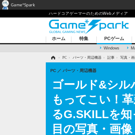
Game*Spark
ハードコアゲーマーのためのWebメディア
ホーム
特集
PCゲーム
Windows
M
ホーム
›
PC
›
パーツ・周辺機器
›
記事
›
写真・画
PC
パーツ・周辺機器
ゴールド&シル
もってこい！革
るG.SKILLを
目の写真・画像