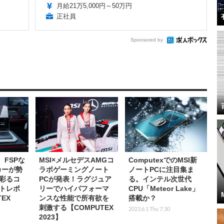
月給21万5,000円～50万円
正社員
Sponsored by
L、FSPな
MSI×メルセデスAMGコ
ComputexでのMSI新
カーが勢
ラボゲーミングノート
ノートPCに注目集ま
彩るコ
PCが発表！ラグジュア
る。インテル次世代
トレポ
リーでハイパフォーマ
CPU「Meteor Lake」
EX
ンスな性能で所有欲を
搭載か？
刺激する【COMPUTEX
2023.6.1 Thu 7:30
2023】