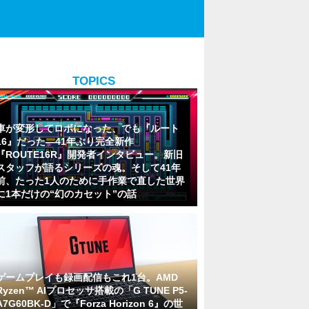
TOPICS
車が変形してロボになった、でも『ルート
16』だった―41年ぶり完全新作
『ROUTE16R』開発者インタビュー。新旧
スタッフが語るシリーズの魂。そして41年
前、たった1人のために手作業で直した世界
に1本だけの“幻のカセット”の話
ゲームプレイも録画配信もこれ1台。AMD
Ryzen™ AIプロセッサ搭載の「G TUNE P5-
A7G60BK-D」で『Forza Horizon 6』の世