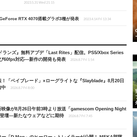
2023.5.31 Wed 21:15
orce RTX 4070搭載グラボ3種が発表
2023.4.14 Fri 13:34
ズ』無料アプデ「Last Rites」配信。PS5/Xbox Series
よび60fps対応―新作の開発も発表
2026.8.7 Fri 1:54
！「ベイブレード」×ローグライトな『Slayblade』8月20日
信中
2026.8.7 Fri 8:00
像が8月26日午前3時より放送「gamescom Opening Night
Dが登壇―新たなウェアなどに期待
2026.8.7 Fri 7:45
「D.Mon」のヒーロー・トレイラーが公開！ MEKA部隊