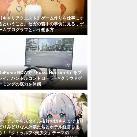
【キャリアクエスト】ゲーム作りを仕事にす
るということ。セガの若手の事例に見る，ゲ
ームプログラマという働き方
GeForce NOWで『Forza Horizon 6』をプ
レイ。ハンドルコントローラー×クラウドゲ
ーミングの底力を体感
クーデレからスタイル抜群お姉さんまでより
どりみどりな人外娘たちとホテル経営しよ
う！「クトゥルフ×美少女」テーマの