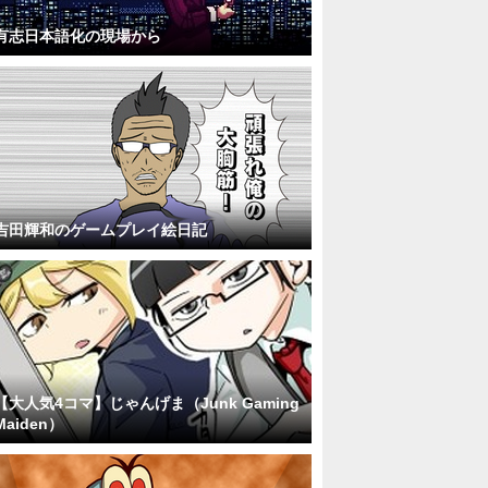
有志日本語化の現場から
吉田輝和のゲームプレイ絵日記
【大人気4コマ】じゃんげま（Junk Gaming
Maiden）