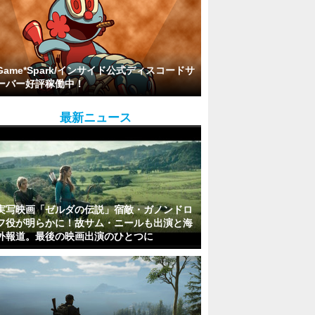
Game*Spark/インサイド公式ディスコードサ
ーバー好評稼働中！
最新ニュース
実写映画「ゼルダの伝説」宿敵・ガノンドロ
フ役が明らかに！故サム・ニールも出演と海
外報道。最後の映画出演のひとつに