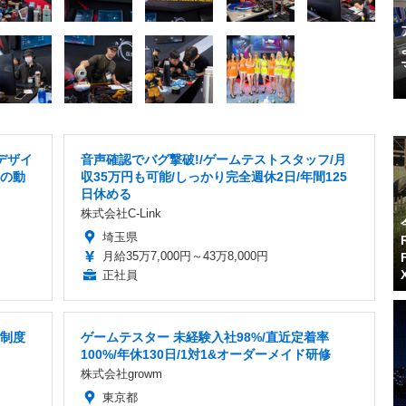
デザイ
音声確認でバグ撃破!/ゲームテストスタッフ/月
ーの動
収35万円も可能/しっかり完全週休2日/年間125
日休める
株式会社C-Link
埼玉県
月給35万7,000円～43万8,000円
正社員
修制度
ゲームテスター 未経験入社98%/直近定着率
100%/年休130日/1対1&オーダーメイド研修
株式会社growm
東京都