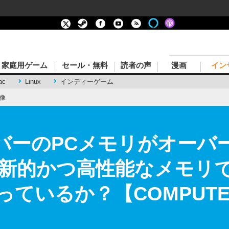
家庭用ゲーム
セール・無料
読者の声
漫画
イン
ac
Linux
インディーゲーム
像
バーのPCメモリがオーバ
新的かつ高性能なメモリ
知っているか？【COMPUTEX