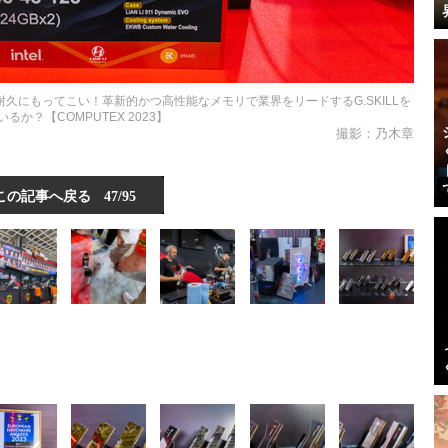
久にもってこい！革新的かつ高性能なメモリで業界をリードするG.SKILLを
るか？【COMPUTEX 2023】
撮影：乃木章
この記事へ戻る
47/95