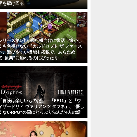
界を駆け回る
シリーズ第1作が現行機向けに復活！懐かし
くも色褪せない『カルドセプト ザ ファース
ト』遊びやすい機能も搭載で、あらため
て“原典”に触れるのにぴったり
「冒険は楽しいものだ」 ─『FF11』と『ウ
ィザードリィ ヴァリアンツ ダフネ』、"優し
くないRPG"の沼にどっぷり沈んだ4人の話