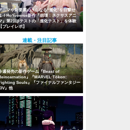
アニマや新要素のさらなる“進化”を目撃せ
よ！HoYoverse新作『崩壊：ネクサスアニ
マ』第2回βテストの「進化テスト」を体験
【プレイレポ】
連載・注目記事
今週発売の新作ゲーム『Beast of
Reincarnation』『MARVEL Tōkon:
Fighting Souls』『ファイナルファンタジー
XIV』他