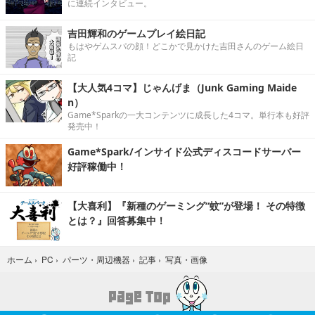
に連続インタビュー。
吉田輝和のゲームプレイ絵日記
もはやゲムスパの顔！どこかで見かけた吉田さんのゲーム絵日
記
【大人気4コマ】じゃんげま（Junk Gaming Maide
n）
Game*Sparkの一大コンテンツに成長した4コマ。単行本も好評
発売中！
Game*Spark/インサイド公式ディスコードサーバー
好評稼働中！
【大喜利】『新種のゲーミング“蚊”が登場！ その特徴
とは？』回答募集中！
写真・画像
ホーム
›
PC
›
パーツ・周辺機器
›
記事
›