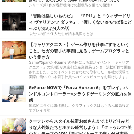
シリーズ第1作が現行機向けの新機能を備えて復活！
「冒険は楽しいものだ」 ─『FF11』と『ウィザードリ
ィ ヴァリアンツ ダフネ』、"優しくないRPG"の沼にど
っぷり沈んだ4人の話
ふたつの沼の住人たちが語る奥深さとは。
【キャリアクエスト】ゲーム作りを仕事にするという
こと。セガの若手の事例に見る，ゲームプログラマと
いう働き方
Game*Sparkと4Gamerの合同による就活イベント「キャリア
クエスト」の第4回が東京都立産業貿易センター浜松町館で開催
されました。このイベントに合わせて取材した、各社の現場で
実際に働いている若手社員へのインタビューをお届けします。
GeForce NOWで『Forza Horizon 6』をプレイ。ハ
ンドルコントローラー×クラウドゲーミングの底力を体
感
体感的にラグはほぼ無し。グラフィックスはもちろん最高設定
でプレイ可能！
クーデレからスタイル抜群お姉さんまでよりどりみど
りな人外娘たちとホテル経営しよう！「クトゥルフ×美
少女」テーマのADV『ヨグ=ソトースの庭』が日本語