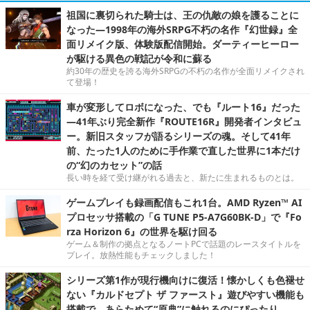
祖国に裏切られた騎士は、王の仇敵の娘を護ることに
なった―1998年の海外SRPG不朽の名作『幻世録』全
面リメイク版、体験版配信開始。ダーティーヒーロー
が駆ける異色の戦記が令和に蘇る
約30年の歴史を誇る海外SRPGの不朽の名作が全面リメイクされ
て登場！
車が変形してロボになった、でも『ルート16』だった
―41年ぶり完全新作『ROUTE16R』開発者インタビュ
ー。新旧スタッフが語るシリーズの魂。そして41年
前、たった1人のために手作業で直した世界に1本だけ
の“幻のカセット”の話
長い時を経て受け継がれる過去と、新たに生まれるものとは。
ゲームプレイも録画配信もこれ1台。AMD Ryzen™ AI
プロセッサ搭載の「G TUNE P5-A7G60BK-D」で『Fo
rza Horizon 6』の世界を駆け回る
ゲーム＆制作の拠点となるノートPCで話題のレースタイトルを
プレイ。放熱性能もチェックしました！
シリーズ第1作が現行機向けに復活！懐かしくも色褪せ
ない『カルドセプト ザ ファースト』遊びやすい機能も
搭載で、あらためて“原典”に触れるのにぴったり