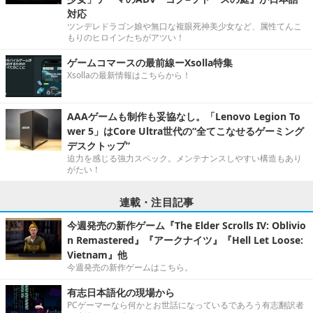
対応
ツンデレドラゴン娘や無口な複眼死神美少女など、属性てんこ
もりのヒロインたちがアツい！
ゲームコマースの最前線ーXsolla特集
Xsollaの最新情報はこちらから！
AAAゲームも制作も妥協なし。「Lenovo Legion To
wer 5」はCore Ultra世代の“全てこなせるゲーミング
デスクトップ”
迫力を感じる強力スペック。メンテナンスしやすい構造もあり
がたい！
連載・注目記事
今週発売の新作ゲーム『The Elder Scrolls IV: Oblivio
n Remastered』『アークナイツ』『Hell Let Loose:
Vietnam』他
今週発売の新作ゲームはこちら。
有志日本語化の現場から
PCゲーマーなら何かとお世話になっているであろう有志翻訳者