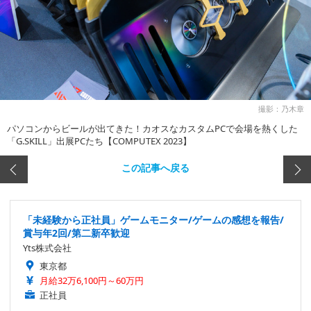
撮影：乃木章
パソコンからビールが出てきた！カオスなカスタムPCで会場を熱くした
「G.SKILL」出展PCたち【COMPUTEX 2023】
この記事へ戻る
「未経験から正社員」ゲームモニター/ゲームの感想を報告/
賞与年2回/第二新卒歓迎
Yts株式会社
東京都
月給32万6,100円～60万円
正社員