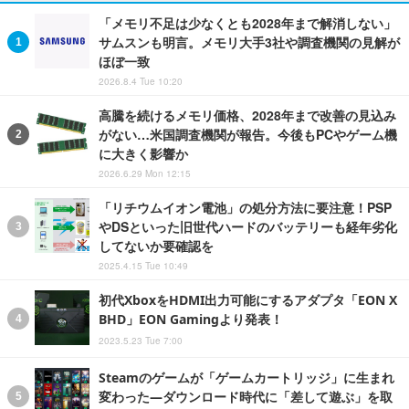
「メモリ不足は少なくとも2028年まで解消しない」
サムスンも明言。メモリ大手3社や調査機関の見解が
ほぼ一致
2026.8.4 Tue 10:20
高騰を続けるメモリ価格、2028年まで改善の見込み
がない…米国調査機関が報告。今後もPCやゲーム機
に大きく影響か
2026.6.29 Mon 12:15
「リチウムイオン電池」の処分方法に要注意！PSP
やDSといった旧世代ハードのバッテリーも経年劣化
してないか要確認を
2025.4.15 Tue 10:49
初代XboxをHDMI出力可能にするアダプタ「EON X
BHD」EON Gamingより発表！
2023.5.23 Tue 7:00
Steamのゲームが「ゲームカートリッジ」に生まれ
変わった―ダウンロード時代に「差して遊ぶ」を取