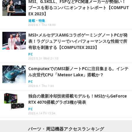
MSI、G.SKILL、FSPなどPC関連メーカーが勢揃い！
ブースを彩るコンパニオンフォトレポート【COMPUT
EX 2023】
連載・特集
2023.6.1 Thu 18:00
MSI×メルセデスAMGコラボゲーミングノートPCが発
表！ラグジュアリーでハイパフォーマンスな性能で所
有欲を刺激する【COMPUTEX 2023】
PC
2023.5.31 Wed 21:15
ComputexでのMSI新ノートPCに注目集まる。インテ
ル次世代CPU「Meteor Lake」搭載か？
PC
2023.6.1 Thu 7:30
独自の最新冷却技術搭載モデルも！MSIからGeForce
RTX 4070搭載グラボ3種が発表
PC
2023.4.14 Fri 13:34
パーツ・周辺機器アクセスランキング