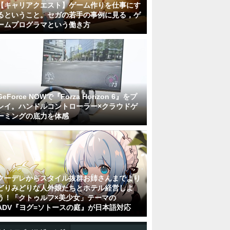
【キャリアクエスト】ゲーム作りを仕事にす
るということ。セガの若手の事例に見る，ゲ
ームプログラマという働き方
GeForce NOWで『Forza Horizon 6』をプ
レイ。ハンドルコントローラー×クラウドゲ
ーミングの底力を体感
クーデレからスタイル抜群お姉さんまでより
どりみどりな人外娘たちとホテル経営しよ
う！「クトゥルフ×美少女」テーマの
ADV『ヨグ=ソトースの庭』が日本語対応