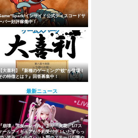
Game*Spark/インサイド公式ディスコードサ
ーバー好評稼働中！
【大喜利】『新種のゲーミング“蚊”が登場！
その特徴とは？』回答募集中！
最新ニュース
『崩壊：スターレイル』より「火花」1/7ス
ケールフィギュアが予約受付中！いたずらっ
ぽい笑み、シルクハット型のステージが華や