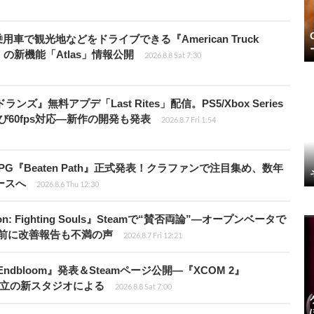
車で観光地などをドライブできる『American Truck
rip」の新機能「Atlas」情報公開
2026.8.8 Sat 7:30
ズ』無料アプデ「Last Rites」配信。PS5/Xbox Series
よび60fps対応―新作の開発も発表
2026.8.7 Fri 1:54
PG『Beaten Path』正式発表！クラファンで注目集め、数年
ースへ
2026.8.6 Thu 12:30
: Fighting Souls』Steamで“賛否両論”―オープンベータで
前に改善報告も不満の声
2026.8.7 Fri 12:21
ndbloom』発表＆Steamページ公開―『XCOM 2』
開発者設立の新スタジオによる
2026.8.8 Sat 7:00