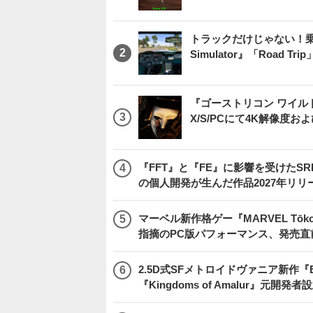
トラックだけじゃない！乗用
Simulator』「Road T
『ゴーストリコン ワイルドラン
X/S/PCにて4K解像度お
『FFT』と『FE』に影響を受けたSR
の個人開発が生んだ作品2027年リリ
マーベル新作格ゲー『MARVEL Tōkon
指摘のPC版パフォーマンス、発売直
2.5D式SFメトロイドヴァニア新作『E
『Kingdoms of Amalur』元