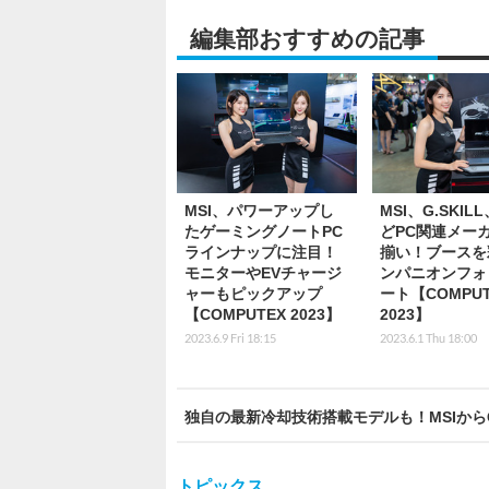
編集部おすすめの記事
MSI、パワーアップし
MSI、G.SKIL
たゲーミングノートPC
どPC関連メー
ラインナップに注目！
揃い！ブースを
モニターやEVチャージ
ンパニオンフォ
ャーもピックアップ
ート【COMPUT
【COMPUTEX 2023】
2023】
2023.6.9 Fri 18:15
2023.6.1 Thu 18:00
独自の最新冷却技術搭載モデルも！MSIからGeF
トピックス