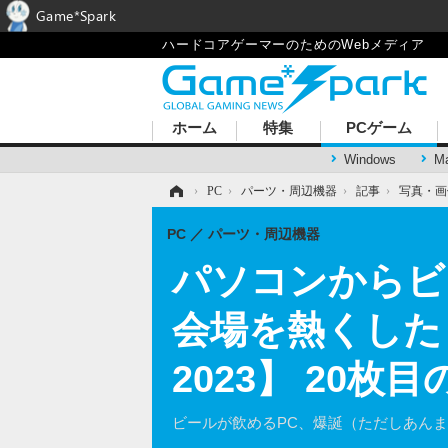
Game*Spark
ハードコアゲーマーのためのWebメディア
ホーム
特集
PCゲーム
Windows
M
ホーム
›
PC
›
パーツ・周辺機器
›
記事
›
写真・画
PC
パーツ・周辺機器
パソコンからビ
会場を熱くした「
2023】 20枚
ビールが飲めるPC、爆誕（ただしあん