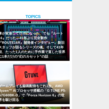
TOPICS
車が変形してロボになった、でも『ルート
16』だった―41年ぶり完全新作
『ROUTE16R』開発者インタビュー。新旧
スタッフが語るシリーズの魂。そして41年
前、たった1人のために手作業で直した世界
に1本だけの“幻のカセット”の話
ゲームプレイも録画配信もこれ1台。AMD
Ryzen™ AIプロセッサ搭載の「G TUNE P5-
A7G60BK-D」で『Forza Horizon 6』の世
界を駆け回る