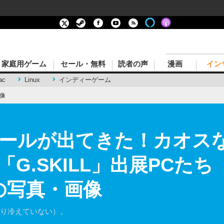
家庭用ゲーム
セール・無料
読者の声
漫画
イン
ac
Linux
インディーゲーム
像
ールが出てきた！カオスな
G.SKILL」出展PCたち【
目の写真・画像
まり冷えていない）。