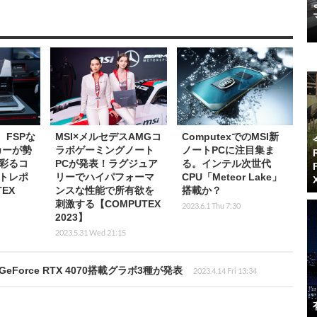
L、FSPな
MSI×メルセデスAMGコ
ComputexでのMSI新
カーが勢
ラボゲーミングノート
ノートPCに注目集ま
彩るコ
PCが発表！ラグジュア
る。インテル次世代
トレポ
リーでハイパフォーマ
CPU「Meteor Lake」
EX
ンスな性能で所有欲を
搭載か？
刺激する【COMPUTEX
2023.6.1 Thu 7:30
2023】
2023.5.31 Wed 21:15
orce RTX 4070搭載グラボ3種が発表
2023.4.14 Fri 13:34