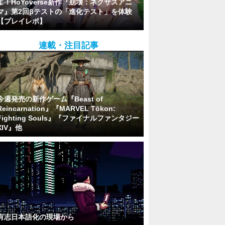
よ！HoYoverse新作『崩壊：ネクサスアニ
マ』第2回βテストの「進化テスト」を体験
【プレイレポ】
連載・注目記事
今週発売の新作ゲーム『Beast of
Reincarnation』『MARVEL Tōkon:
Fighting Souls』『ファイナルファンタジー
XIV』他
有志日本語化の現場から