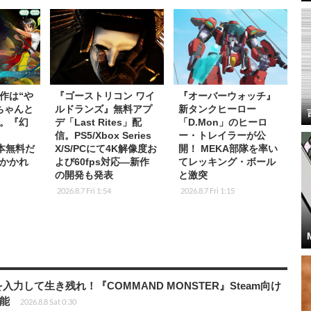
作は“や
『ゴーストリコン ワイ
『オーバーウォッチ』
ちゃんと
ルドランズ』無料アプ
新タンクヒーロー
。『幻
デ「Last Rites」配
「D.Mon」のヒーロ
信。PS5/Xbox Series
ー・トレイラーが公
基本無料だ
X/S/PCにて4K解像度お
開！ MEKA部隊を率い
かかれ
よび60fps対応―新作
てレッキング・ボール
の開発も発表
と激突
2026.8.7 Fri 1:54
2026.8.7 Fri 1:15
力して生き残れ！『COMMAND MONSTER』Steam向け
可能
2026.8.8 Sat 0:30