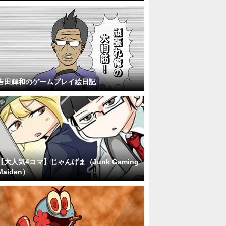
吉田輝和のゲームプレイ絵日記
【大人気4コマ】じゃんげま（Junk Gaming
Maiden）