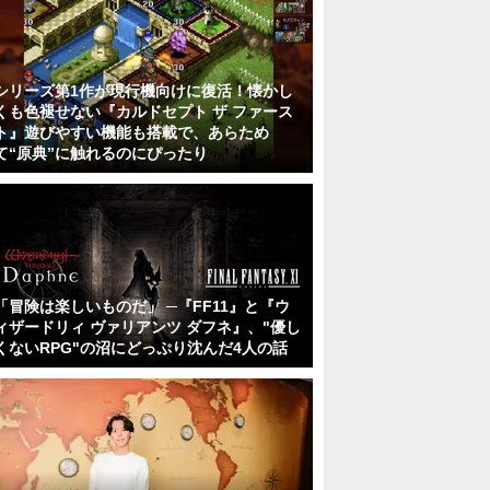
シリーズ第1作が現行機向けに復活！懐かし
くも色褪せない『カルドセプト ザ ファース
ト』遊びやすい機能も搭載で、あらため
て“原典”に触れるのにぴったり
「冒険は楽しいものだ」 ─『FF11』と『ウ
ィザードリィ ヴァリアンツ ダフネ』、"優し
くないRPG"の沼にどっぷり沈んだ4人の話