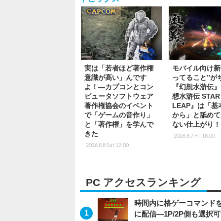
実は「若者ほど著作権
モバイル向け新
意識が高い」んです
ってること”が
よ！―カプコンとコン
『幻想水滸伝』
ピュータソフトウェア
想水滸伝 STAR
著作権協会のイベント
LEAP』は「
で「ゲームの音作り」
から」と舐めて
と「著作権」を学んで
ない仕上がり！
きた
2026.8.7 Fri 18:00
2026.8.8 Sat 12:00
PC アクセスランキング
時間内に格ゲーコマンドを入
に配信―1P/2P側も選択