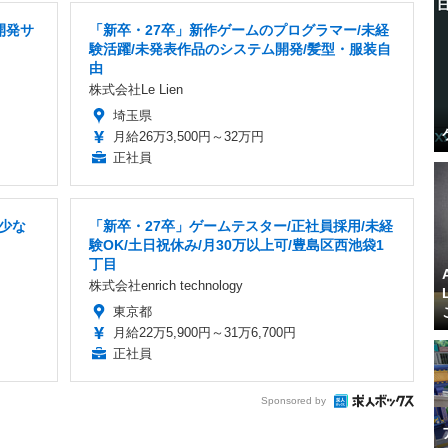
開発サ
「新卒・27卒」新作ゲームのプログラマー/未経
験活躍/未発表作品のシステム開発/髪型・服装自
由
株式会社Le Lien
埼玉県
月給26万3,500円～32万円
正社員
業少な
「新卒・27卒」ゲームテスター/正社員採用/未経
験OK/土日祝休み/月30万以上可/豊島区西池袋1
丁目
株式会社enrich technology
東京都
月給22万5,900円～31万6,700円
正社員
Sponsored by