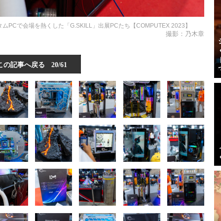
で会場を熱くした「G.SKILL」出展PCたち【COMPUTEX 2023】
撮影：乃木章
この記事へ戻る
20/61