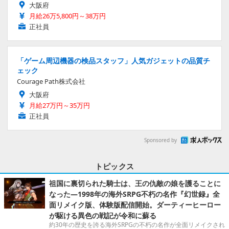
大阪府
月給26万5,800円～38万円
正社員
「ゲーム周辺機器の検品スタッフ」人気ガジェットの品質チ
ェック
Courage Path株式会社
大阪府
月給27万円～35万円
正社員
Sponsored by
トピックス
祖国に裏切られた騎士は、王の仇敵の娘を護ることに
なった―1998年の海外SRPG不朽の名作『幻世録』全
面リメイク版、体験版配信開始。ダーティーヒーロー
が駆ける異色の戦記が令和に蘇る
約30年の歴史を誇る海外SRPGの不朽の名作が全面リメイクされ