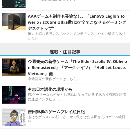
AAAゲームも制作も妥協なし。「Lenovo Legion To
wer 5」はCore Ultra世代の“全てこなせるゲーミング
デスクトップ”
迫力を感じる強力スペック。メンテナンスしやすい構造もあり
がたい！
連載・注目記事
今週発売の新作ゲーム『The Elder Scrolls IV: Oblivio
n Remastered』『アークナイツ』『Hell Let Loose:
Vietnam』他
今週発売の新作ゲームはこちら。
有志日本語化の現場から
PCゲーマーなら何かとお世話になっているであろう有志翻訳者
に連続インタビュー。
吉田輝和のゲームプレイ絵日記
もはやゲムスパの顔！どこかで見かけた吉田さんのゲーム絵日
記