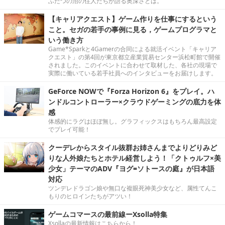
ふたつの沼の住人たちが語る奥深さとは。
【キャリアクエスト】ゲーム作りを仕事にするという
こと。セガの若手の事例に見る，ゲームプログラマと
いう働き方
Game*Sparkと4Gamerの合同による就活イベント「キャリア
クエスト」の第4回が東京都立産業貿易センター浜松町館で開催
されました。このイベントに合わせて取材した、各社の現場で
実際に働いている若手社員へのインタビューをお届けします。
GeForce NOWで『Forza Horizon 6』をプレイ。ハ
ンドルコントローラー×クラウドゲーミングの底力を体
感
体感的にラグはほぼ無し。グラフィックスはもちろん最高設定
でプレイ可能！
クーデレからスタイル抜群お姉さんまでよりどりみど
りな人外娘たちとホテル経営しよう！「クトゥルフ×美
少女」テーマのADV『ヨグ=ソトースの庭』が日本語
対応
ツンデレドラゴン娘や無口な複眼死神美少女など、属性てんこ
もりのヒロインたちがアツい！
ゲームコマースの最前線ーXsolla特集
Xsollaの最新情報はこちらから！