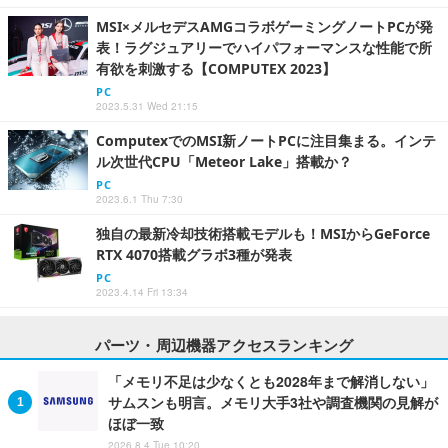
MSI×メルセデスAMGコラボゲーミングノートPCが発
表！ラグジュアリーでハイパフォーマンスな性能で所
有欲を刺激する【COMPUTEX 2023】
PC
2023.5.31 Wed 21:15
ComputexでのMSI新ノートPCに注目集まる。インテ
ル次世代CPU「Meteor Lake」搭載か？
PC
2023.6.1 Thu 7:30
独自の最新冷却技術搭載モデルも！MSIからGeForce
RTX 4070搭載グラボ3種が発表
PC
2023.4.14 Fri 13:34
パーツ・周辺機器アクセスランキング
「メモリ不足は少なくとも2028年まで解消しない」
サムスンも明言。メモリ大手3社や調査機関の見解が
ほぼ一致
2026.8.4 Tue 10:20