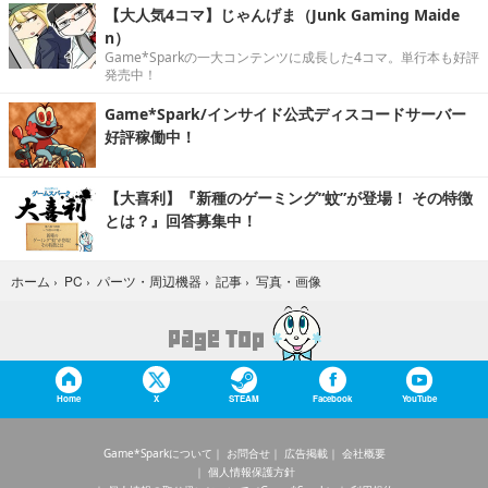
【大人気4コマ】じゃんげま（Junk Gaming Maide
n）
Game*Sparkの一大コンテンツに成長した4コマ。単行本も好評
発売中！
Game*Spark/インサイド公式ディスコードサーバー
好評稼働中！
【大喜利】『新種のゲーミング“蚊”が登場！ その特徴
とは？』回答募集中！
写真・画像
ホーム
›
PC
›
パーツ・周辺機器
›
記事
›
Home
X
STEAM
Facebook
YouTube
Game*Sparkについて
お問合せ
広告掲載
会社概要
個人情報保護方針