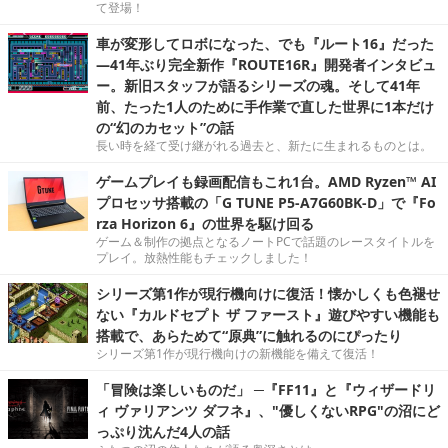
て登場！
車が変形してロボになった、でも『ルート16』だった
―41年ぶり完全新作『ROUTE16R』開発者インタビュ
ー。新旧スタッフが語るシリーズの魂。そして41年
前、たった1人のために手作業で直した世界に1本だけ
の“幻のカセット”の話
長い時を経て受け継がれる過去と、新たに生まれるものとは。
ゲームプレイも録画配信もこれ1台。AMD Ryzen™ AI
プロセッサ搭載の「G TUNE P5-A7G60BK-D」で『Fo
rza Horizon 6』の世界を駆け回る
ゲーム＆制作の拠点となるノートPCで話題のレースタイトルを
プレイ。放熱性能もチェックしました！
シリーズ第1作が現行機向けに復活！懐かしくも色褪せ
ない『カルドセプト ザ ファースト』遊びやすい機能も
搭載で、あらためて“原典”に触れるのにぴったり
シリーズ第1作が現行機向けの新機能を備えて復活！
「冒険は楽しいものだ」 ─『FF11』と『ウィザードリ
ィ ヴァリアンツ ダフネ』、"優しくないRPG"の沼にど
っぷり沈んだ4人の話