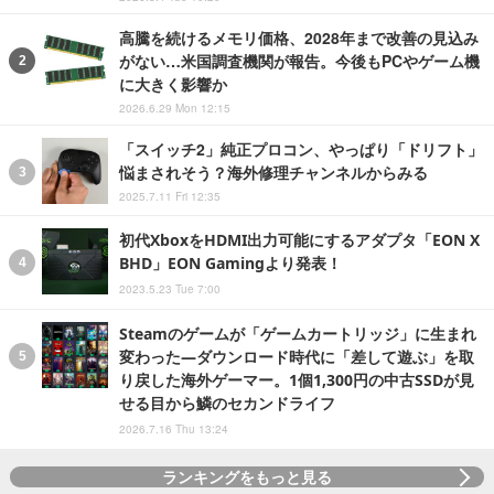
高騰を続けるメモリ価格、2028年まで改善の見込み
がない…米国調査機関が報告。今後もPCやゲーム機
に大きく影響か
2026.6.29 Mon 12:15
「スイッチ2」純正プロコン、やっぱり「ドリフト」
悩まされそう？海外修理チャンネルからみる
2025.7.11 Fri 12:35
初代XboxをHDMI出力可能にするアダプタ「EON X
BHD」EON Gamingより発表！
2023.5.23 Tue 7:00
Steamのゲームが「ゲームカートリッジ」に生まれ
変わった―ダウンロード時代に「差して遊ぶ」を取
り戻した海外ゲーマー。1個1,300円の中古SSDが見
せる目から鱗のセカンドライフ
2026.7.16 Thu 13:24
ランキングをもっと見る