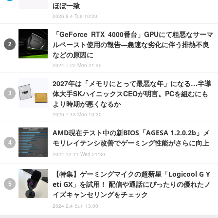
ほぼ一致
2026.8.4 Tue 10:20
「GeForce RTX 4000番台」GPUにて粗悪なサーマ
ルペースト使用の報告―急速な劣化に伴う排熱不良
などの原因に
2024.7.22 Mon 21:35
2027年は「メモリにとって最悪な年」になる…半導
体大手SKハイニックスCEOが明言。PCを組むにも
より時期が悪くなるか
2026.7.13 Mon 10:30
AMD現在テスト中の新BIOS「AGESA 1.2.0.2b」メ
モリレイテンシ改善でゲーミング性能がさらに向上
2024.12.11 Wed 21:30
【特集】ゲーミングマイクの超新星「Logicool G Y
eti GX」を試用！ 配信や通話にぴったりの優れたノ
イズキャンセリングをチェック
2024.2.4 Sun 13:00