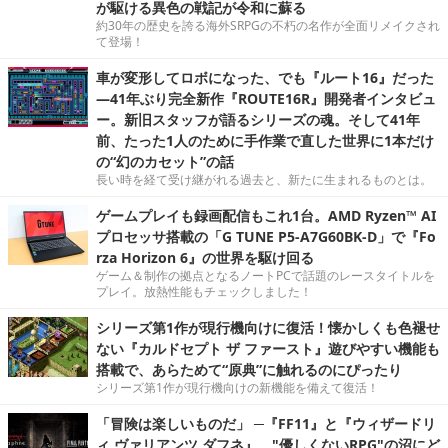
が駆ける異色の戦記が令和に蘇る
約30年の歴史を誇る海外SRPGの不朽の名作が全面リメイクされ
て登場！
車が変形してロボになった、でも『ルート16』だった
―41年ぶり完全新作『ROUTE16R』開発者インタビュ
ー。新旧スタッフが語るシリーズの魂。そして41年
前、たった1人のために手作業で直した世界に1本だけ
の“幻のカセット”の話
長い時を経て受け継がれる過去と、新たに生まれるものとは。
ゲームプレイも録画配信もこれ1台。AMD Ryzen™ AI
プロセッサ搭載の「G TUNE P5-A7G60BK-D」で『Fo
rza Horizon 6』の世界を駆け回る
ゲーム＆制作の拠点となるノートPCで話題のレースタイトルを
プレイ。放熱性能もチェックしました！
シリーズ第1作が現行機向けに復活！懐かしくも色褪せ
ない『カルドセプト ザ ファースト』遊びやすい機能も
搭載で、あらためて“原典”に触れるのにぴったり
シリーズ第1作が現行機向けの新機能を備えて復活！
「冒険は楽しいものだ」 ─『FF11』と『ウィザードリ
ィ ヴァリアンツ ダフネ』、"優しくないRPG"の沼にど