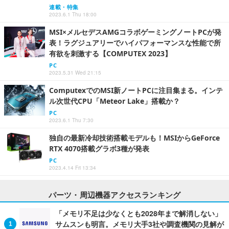
連載・特集
2023.6.1 Thu 18:00
MSI×メルセデスAMGコラボゲーミングノートPCが発
表！ラグジュアリーでハイパフォーマンスな性能で所
有欲を刺激する【COMPUTEX 2023】
PC
2023.5.31 Wed 21:15
ComputexでのMSI新ノートPCに注目集まる。インテ
ル次世代CPU「Meteor Lake」搭載か？
PC
2023.6.1 Thu 7:30
独自の最新冷却技術搭載モデルも！MSIからGeForce
RTX 4070搭載グラボ3種が発表
PC
2023.4.14 Fri 13:34
パーツ・周辺機器アクセスランキング
「メモリ不足は少なくとも2028年まで解消しない」
サムスンも明言。メモリ大手3社や調査機関の見解が