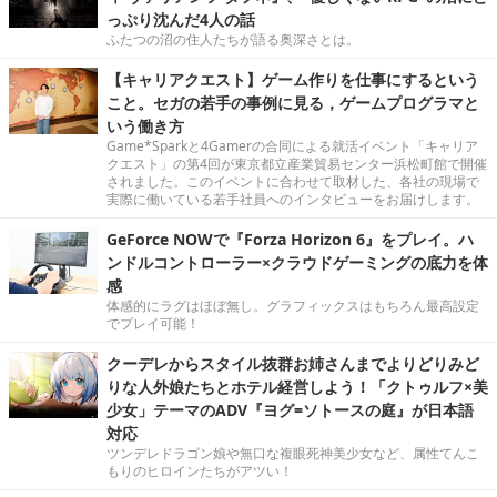
っぷり沈んだ4人の話
ふたつの沼の住人たちが語る奥深さとは。
【キャリアクエスト】ゲーム作りを仕事にするという
こと。セガの若手の事例に見る，ゲームプログラマと
いう働き方
Game*Sparkと4Gamerの合同による就活イベント「キャリア
クエスト」の第4回が東京都立産業貿易センター浜松町館で開催
されました。このイベントに合わせて取材した、各社の現場で
実際に働いている若手社員へのインタビューをお届けします。
GeForce NOWで『Forza Horizon 6』をプレイ。ハ
ンドルコントローラー×クラウドゲーミングの底力を体
感
体感的にラグはほぼ無し。グラフィックスはもちろん最高設定
でプレイ可能！
クーデレからスタイル抜群お姉さんまでよりどりみど
りな人外娘たちとホテル経営しよう！「クトゥルフ×美
少女」テーマのADV『ヨグ=ソトースの庭』が日本語
対応
ツンデレドラゴン娘や無口な複眼死神美少女など、属性てんこ
もりのヒロインたちがアツい！