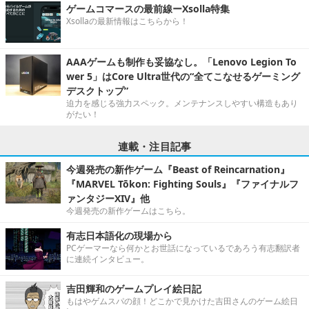
ゲームコマースの最前線ーXsolla特集
Xsollaの最新情報はこちらから！
AAAゲームも制作も妥協なし。「Lenovo Legion To
wer 5」はCore Ultra世代の“全てこなせるゲーミング
デスクトップ”
迫力を感じる強力スペック。メンテナンスしやすい構造もあり
がたい！
連載・注目記事
今週発売の新作ゲーム『Beast of Reincarnation』
『MARVEL Tōkon: Fighting Souls』『ファイナルフ
ァンタジーXIV』他
今週発売の新作ゲームはこちら。
有志日本語化の現場から
PCゲーマーなら何かとお世話になっているであろう有志翻訳者
に連続インタビュー。
吉田輝和のゲームプレイ絵日記
もはやゲムスパの顔！どこかで見かけた吉田さんのゲーム絵日