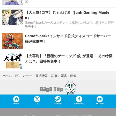
記
【大人気4コマ】じゃんげま（Junk Gaming Maide
n）
Game*Sparkの一大コンテンツに成長した4コマ。単行本も好評
発売中！
Game*Spark/インサイド公式ディスコードサーバー
好評稼働中！
【大喜利】『新種のゲーミング“蚊”が登場！ その特徴
とは？』回答募集中！
写真・画像
ホーム
›
PC
›
パーツ・周辺機器
›
記事
›
Home
X
STEAM
Facebook
YouTube