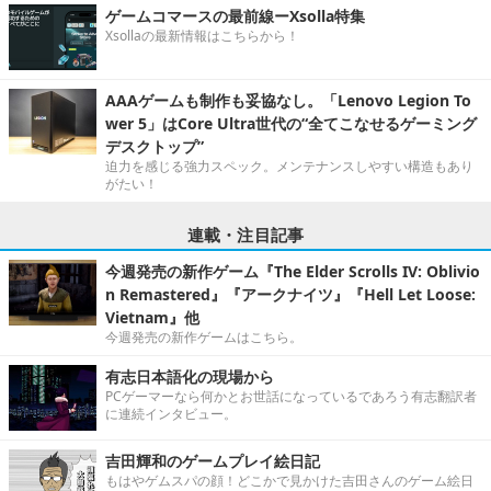
ゲームコマースの最前線ーXsolla特集
Xsollaの最新情報はこちらから！
AAAゲームも制作も妥協なし。「Lenovo Legion To
wer 5」はCore Ultra世代の“全てこなせるゲーミング
デスクトップ”
迫力を感じる強力スペック。メンテナンスしやすい構造もあり
がたい！
連載・注目記事
今週発売の新作ゲーム『The Elder Scrolls IV: Oblivio
n Remastered』『アークナイツ』『Hell Let Loose:
Vietnam』他
今週発売の新作ゲームはこちら。
有志日本語化の現場から
PCゲーマーなら何かとお世話になっているであろう有志翻訳者
に連続インタビュー。
吉田輝和のゲームプレイ絵日記
もはやゲムスパの顔！どこかで見かけた吉田さんのゲーム絵日