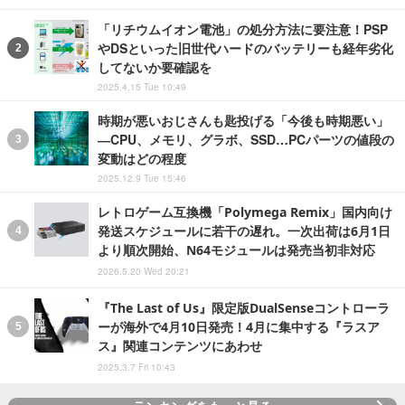
「リチウムイオン電池」の処分方法に要注意！PSP
やDSといった旧世代ハードのバッテリーも経年劣化
してないか要確認を
2025.4.15 Tue 10:49
時期が悪いおじさんも匙投げる「今後も時期悪い」
―CPU、メモリ、グラボ、SSD…PCパーツの値段の
変動はどの程度
2025.12.9 Tue 15:46
レトロゲーム互換機「Polymega Remix」国内向け
発送スケジュールに若干の遅れ。一次出荷は6月1日
より順次開始、N64モジュールは発売当初非対応
2026.5.20 Wed 20:21
『The Last of Us』限定版DualSenseコントローラ
ーが海外で4月10日発売！4月に集中する『ラスア
ス』関連コンテンツにあわせ
2025.3.7 Fri 10:43