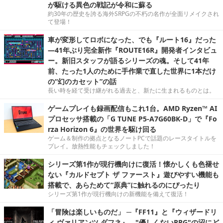
が駆ける異色の戦記が令和に蘇る
約30年の歴史を誇る海外SRPGの不朽の名作が全面リメイクされ
て登場！
車が変形してロボになった、でも『ルート16』だった
―41年ぶり完全新作『ROUTE16R』開発者インタビュ
ー。新旧スタッフが語るシリーズの魂。そして41年
前、たった1人のために手作業で直した世界に1本だけ
の“幻のカセット”の話
長い時を経て受け継がれる過去と、新たに生まれるものとは。
ゲームプレイも録画配信もこれ1台。AMD Ryzen™ AI
プロセッサ搭載の「G TUNE P5-A7G60BK-D」で『Fo
rza Horizon 6』の世界を駆け回る
ゲーム＆制作の拠点となるノートPCで話題のレースタイトルを
プレイ。放熱性能もチェックしました！
シリーズ第1作が現行機向けに復活！懐かしくも色褪せ
ない『カルドセプト ザ ファースト』遊びやすい機能も
搭載で、あらためて“原典”に触れるのにぴったり
シリーズ第1作が現行機向けの新機能を備えて復活！
「冒険は楽しいものだ」 ─『FF11』と『ウィザードリ
ィ ヴァリアンツ ダフネ』、"優しくないRPG"の沼にど