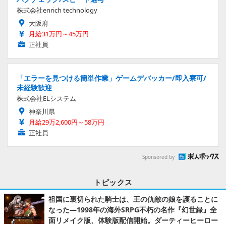
株式会社enrich technology
大阪府
月給31万円～45万円
正社員
「エラーを見つける簡単作業」ゲームデバッカー/即入寮可/
未経験歓迎
株式会社ELシステム
神奈川県
月給29万2,600円～58万円
正社員
Sponsored by
トピックス
祖国に裏切られた騎士は、王の仇敵の娘を護ることに
なった―1998年の海外SRPG不朽の名作『幻世録』全
面リメイク版、体験版配信開始。ダーティーヒーロー