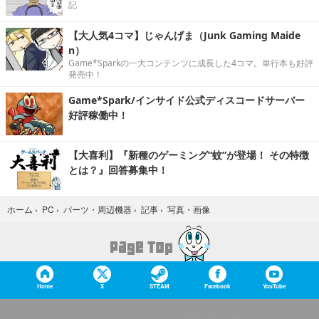
記
【大人気4コマ】じゃんげま（Junk Gaming Maide
n）
Game*Sparkの一大コンテンツに成長した4コマ。単行本も好評
発売中！
Game*Spark/インサイド公式ディスコードサーバー
好評稼働中！
【大喜利】『新種のゲーミング“蚊”が登場！ その特徴
とは？』回答募集中！
写真・画像
ホーム
›
PC
›
パーツ・周辺機器
›
記事
›
Home
X
STEAM
Facebook
YouTube