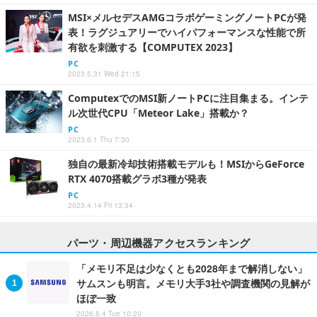
MSI×メルセデスAMGコラボゲーミングノートPCが発
表！ラグジュアリーでハイパフォーマンスな性能で所
有欲を刺激する【COMPUTEX 2023】
PC
2023.5.31 Wed 21:15
ComputexでのMSI新ノートPCに注目集まる。インテ
ル次世代CPU「Meteor Lake」搭載か？
PC
2023.6.1 Thu 7:30
独自の最新冷却技術搭載モデルも！MSIからGeForce
RTX 4070搭載グラボ3種が発表
PC
2023.4.14 Fri 13:34
パーツ・周辺機器アクセスランキング
「メモリ不足は少なくとも2028年まで解消しない」
サムスンも明言。メモリ大手3社や調査機関の見解が
ほぼ一致
2026.8.4 Tue 10:20