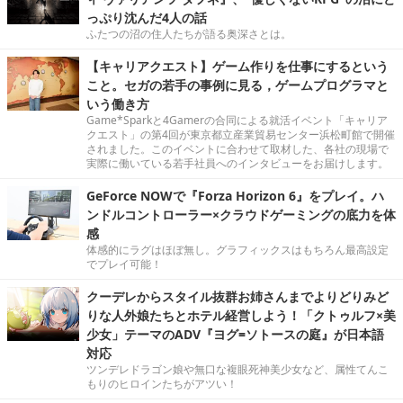
っぷり沈んだ4人の話
ふたつの沼の住人たちが語る奥深さとは。
【キャリアクエスト】ゲーム作りを仕事にするという
こと。セガの若手の事例に見る，ゲームプログラマと
いう働き方
Game*Sparkと4Gamerの合同による就活イベント「キャリア
クエスト」の第4回が東京都立産業貿易センター浜松町館で開催
されました。このイベントに合わせて取材した、各社の現場で
実際に働いている若手社員へのインタビューをお届けします。
GeForce NOWで『Forza Horizon 6』をプレイ。ハ
ンドルコントローラー×クラウドゲーミングの底力を体
感
体感的にラグはほぼ無し。グラフィックスはもちろん最高設定
でプレイ可能！
クーデレからスタイル抜群お姉さんまでよりどりみど
りな人外娘たちとホテル経営しよう！「クトゥルフ×美
少女」テーマのADV『ヨグ=ソトースの庭』が日本語
対応
ツンデレドラゴン娘や無口な複眼死神美少女など、属性てんこ
もりのヒロインたちがアツい！