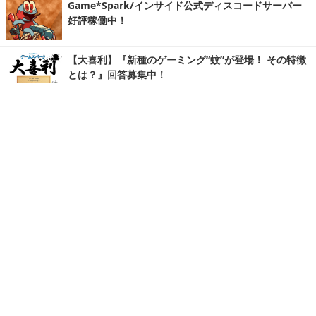
Game*Spark/インサイド公式ディスコードサーバー
好評稼働中！
【大喜利】『新種のゲーミング“蚊”が登場！ その特徴
とは？』回答募集中！
写真・画像
ホーム
›
PC
›
パーツ・周辺機器
›
記事
›
Home
X
STEAM
Facebook
YouTube
Game*Sparkについて
お問合せ
広告掲載
会社概要
個人情報保護方針
個人情報の取り扱いについて（Game*Spark）
利用規約
特定商取引法に基づく表記
紹介した商品/サービスを購入、契約した場合に、
売上の一部が弊社サイトに還元されることがあります。
当サイトに掲載の記事・見出し・写真・画像の無断転載を禁じます。