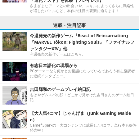
「進化テスト」を体験【プレイレポ】
さまざまなアニマとの出会いや、スキルによってさらに戦略性
が増したバトルなど、本作の注目の要素に迫ります！
連載・注目記事
今週発売の新作ゲーム『Beast of Reincarnation』
『MARVEL Tōkon: Fighting Souls』『ファイナルフ
ァンタジーXIV』他
今週発売の新作ゲームはこちら。
有志日本語化の現場から
PCゲーマーなら何かとお世話になっているであろう有志翻訳者
に連続インタビュー。
吉田輝和のゲームプレイ絵日記
もはやゲムスパの顔！どこかで見かけた吉田さんのゲーム絵日
記
【大人気4コマ】じゃんげま（Junk Gaming Maide
n）
Game*Sparkの一大コンテンツに成長した4コマ。単行本も好評
発売中！