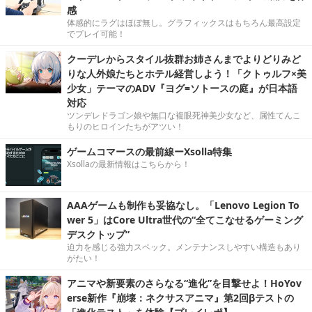
感
体感的にラグはほぼ無し。グラフィックスはもちろん最高設定
でプレイ可能！
クーデレからスタイル抜群お姉さんまでよりどりみど
りな人外娘たちとホテル経営しよう！「クトゥルフ×美
少女」テーマのADV『ヨグ=ソトースの庭』が日本語
対応
ツンデレドラゴン娘や無口な複眼死神美少女など、属性てんこ
もりのヒロインたちがアツい！
ゲームコマースの最前線ーXsolla特集
Xsollaの最新情報はこちらから！
AAAゲームも制作も妥協なし。「Lenovo Legion To
wer 5」はCore Ultra世代の“全てこなせるゲーミング
デスクトップ”
迫力を感じる強力スペック。メンテナンスしやすい構造もあり
がたい！
アニマや新要素のさらなる“進化”を目撃せよ！HoYov
erse新作『崩壊：ネクサスアニマ』第2回βテストの