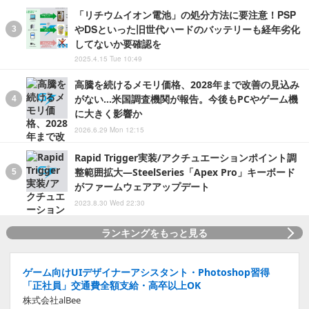
「リチウムイオン電池」の処分方法に要注意！PSP
やDSといった旧世代ハードのバッテリーも経年劣化
してないか要確認を
2025.4.15 Tue 10:49
高騰を続けるメモリ価格、2028年まで改善の見込み
がない…米国調査機関が報告。今後もPCやゲーム機
に大きく影響か
2026.6.29 Mon 12:15
Rapid Trigger実装/アクチュエーションポイント調
整範囲拡大―SteelSeries「Apex Pro」キーボード
がファームウェアアップデート
2023.8.30 Wed 22:30
ランキングをもっと見る
ゲーム向けUIデザイナーアシスタント・Photoshop習得
「正社員」交通費全額支給・高卒以上OK
株式会社alBee