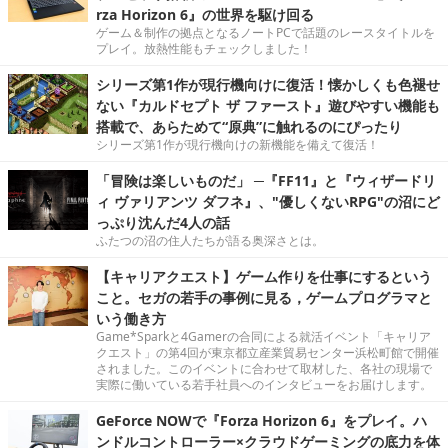
rza Horizon 6』の世界を駆け回る
ゲーム＆制作の拠点となるノートPCで話題のレースタイトルを
プレイ。放熱性能もチェックしました！
シリーズ第1作が現行機向けに復活！懐かしくも色褪せ
ない『カルドセプト ザ ファースト』遊びやすい機能も
搭載で、あらためて“原典”に触れるのにぴったり
シリーズ第1作が現行機向けの新機能を備えて復活！
「冒険は楽しいものだ」 ─『FF11』と『ウィザードリ
ィ ヴァリアンツ ダフネ』、"優しくないRPG"の沼にど
っぷり沈んだ4人の話
ふたつの沼の住人たちが語る奥深さとは。
【キャリアクエスト】ゲーム作りを仕事にするという
こと。セガの若手の事例に見る，ゲームプログラマと
いう働き方
Game*Sparkと4Gamerの合同による就活イベント「キャリア
クエスト」の第4回が東京都立産業貿易センター浜松町館で開催
されました。このイベントに合わせて取材した、各社の現場で
実際に働いている若手社員へのインタビューをお届けします。
GeForce NOWで『Forza Horizon 6』をプレイ。ハ
ンドルコントローラー×クラウドゲーミングの底力を体