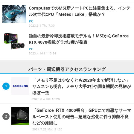
ComputexでのMSI新ノートPCに注目集まる。インテ
ル次世代CPU「Meteor Lake」搭載か？
PC
2023.6.1 Thu 7:30
独自の最新冷却技術搭載モデルも！MSIからGeForce
RTX 4070搭載グラボ3種が発表
PC
2023.4.14 Fri 13:34
パーツ・周辺機器アクセスランキング
「メモリ不足は少なくとも2028年まで解消しない」
サムスンも明言。メモリ大手3社や調査機関の見解が
ほぼ一致
2026.8.4 Tue 10:20
「GeForce RTX 4000番台」GPUにて粗悪なサーマ
ルペースト使用の報告―急速な劣化に伴う排熱不良
などの原因に
2024.7.22 Mon 21:35