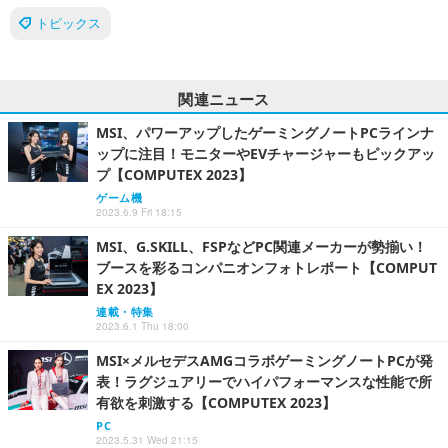
トピックス
関連ニュース
MSI、パワーアップしたゲーミングノートPCラインナ
ップに注目！モニターやEVチャージャーもピックアッ
プ【COMPUTEX 2023】
ゲーム機
2023.6.9 Fri 18:15
MSI、G.SKILL、FSPなどPC関連メーカーが勢揃い！
ブースを彩るコンパニオンフォトレポート【COMPUT
EX 2023】
連載・特集
2023.6.1 Thu 18:00
MSI×メルセデスAMGコラボゲーミングノートPCが発
表！ラグジュアリーでハイパフォーマンスな性能で所
有欲を刺激する【COMPUTEX 2023】
PC
2023.5.31 Wed 21:15