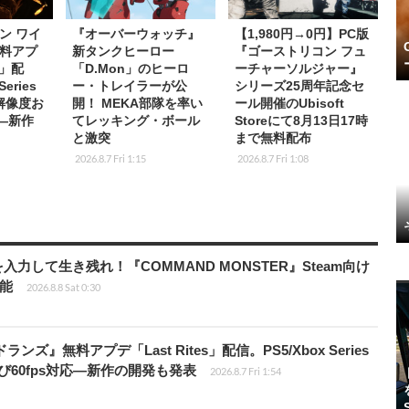
ン ワイ
『オーバーウォッチ』
【1,980円→0円】PC版
料アプ
新タンクヒーロー
『ゴーストリコン フュ
s」配
「D.Mon」のヒーロ
ーチャーソルジャー』
eries
ー・トレイラーが公
シリーズ25周年記念セ
K解像度お
開！ MEKA部隊を率い
ール開催のUbisoft
応―新作
てレッキング・ボール
Storeにて8月13日17時
と激突
まで無料配布
2026.8.7 Fri 1:15
2026.8.7 Fri 1:08
力して生き残れ！『COMMAND MONSTER』Steam向け
可能
2026.8.8 Sat 0:30
ズ』無料アプデ「Last Rites」配信。PS5/Xbox Series
よび60fps対応―新作の開発も発表
2026.8.7 Fri 1:54