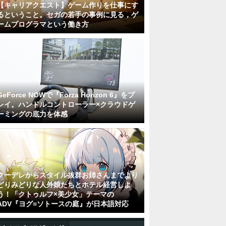
【キャリアクエスト】ゲーム作りを仕事にす
るということ。セガの若手の事例に見る，ゲ
ームプログラマという働き方
GeForce NOWで『Forza Horizon 6』をプ
レイ。ハンドルコントローラー×クラウドゲ
ーミングの底力を体感
クーデレからスタイル抜群お姉さんまでより
どりみどりな人外娘たちとホテル経営しよ
う！「クトゥルフ×美少女」テーマの
ADV『ヨグ=ソトースの庭』が日本語対応