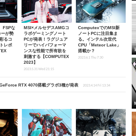
L、FSPな
MSI×メルセデスAMGコ
ComputexでのMSI新
カーが勢
ラボゲーミングノート
ノートPCに注目集ま
彩るコ
PCが発表！ラグジュア
る。インテル次世代
トレポ
リーでハイパフォーマ
CPU「Meteor Lake」
EX
ンスな性能で所有欲を
搭載か？
刺激する【COMPUTEX
2023.6.1 Thu 7:30
2023】
2023.5.31 Wed 21:15
orce RTX 4070搭載グラボ3種が発表
2023.4.14 Fri 13:34