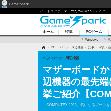
Game*Spark
ハードコアゲーマーのためのWebメディア
ホーム
特集
PCゲーム
Windows
M
ホーム
›
PC
›
パーツ・周辺機器
›
記事
›
写真・画
PC
パーツ・周辺機器
マザーボードか
辺機器の最先端
挙ご紹介【COMP
「COMPUTEX 2023」気になるブース