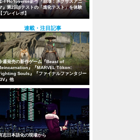
よ！HoYoverse新作『崩壊：ネクサスアニ
マ』第2回βテストの「進化テスト」を体験
【プレイレポ】
連載・注目記事
今週発売の新作ゲーム『Beast of
Reincarnation』『MARVEL Tōkon:
Fighting Souls』『ファイナルファンタジー
XIV』他
有志日本語化の現場から