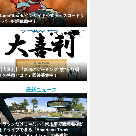
Game*Spark/インサイド公式ディスコードサ
ーバー好評稼働中！
【大喜利】『新種のゲーミング“蚊”が登場！
その特徴とは？』回答募集中！
最新ニュース
トラックだけじゃない！乗用車で観光地など
をドライブできる『American Truck
Simulator』「Road Trip」の新機能