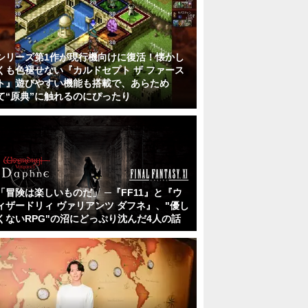
シリーズ第1作が現行機向けに復活！懐かし
くも色褪せない『カルドセプト ザ ファース
ト』遊びやすい機能も搭載で、あらため
て“原典”に触れるのにぴったり
「冒険は楽しいものだ」 ─『FF11』と『ウ
ィザードリィ ヴァリアンツ ダフネ』、"優し
くないRPG"の沼にどっぷり沈んだ4人の話