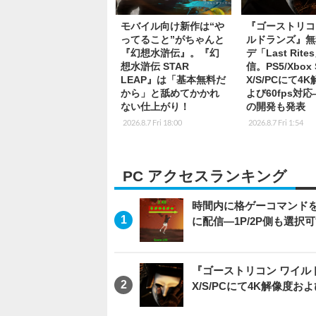
モバイル向け新作は“や
『ゴーストリコ
ってること”がちゃんと
ルドランズ』無
『幻想水滸伝』。『幻
デ「Last Rite
想水滸伝 STAR
信。PS5/Xbox S
LEAP』は「基本無料だ
X/S/PCにて4
から」と舐めてかかれ
よび60fps対
ない仕上がり！
の開発も発表
2026.8.7 Fri 18:00
2026.8.7 Fri 1:54
PC アクセスランキング
時間内に格ゲーコマンドを入
に配信―1P/2P側も選択
『ゴーストリコン ワイルドラン
X/S/PCにて4K解像度お