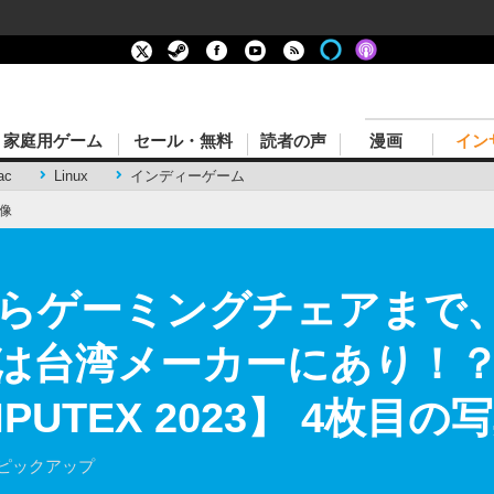
家庭用ゲーム
セール・無料
読者の声
漫画
イン
ac
Linux
インディーゲーム
像
らゲーミングチェアまで、
は台湾メーカーにあり！
UTEX 2023】 4枚目
をピックアップ