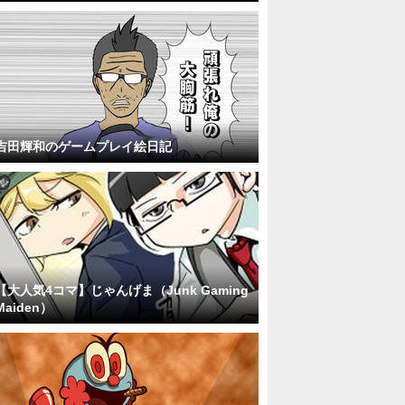
吉田輝和のゲームプレイ絵日記
【大人気4コマ】じゃんげま（Junk Gaming
Maiden）