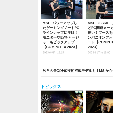
MSI、パワーアップし
MSI、G.SKIL
たゲーミングノートPC
どPC関連メー
ラインナップに注目！
揃い！ブースを
モニターやEVチャージ
ンパニオンフォ
ャーもピックアップ
ート【COMPUT
【COMPUTEX 2023】
2023】
2023.6.9 Fri 18:15
2023.6.1 Thu 18:00
独自の最新冷却技術搭載モデルも！MSIからGeF
トピックス