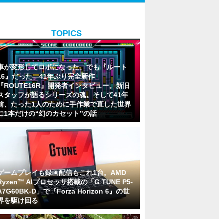
TOPICS
車が変形してロボになった、でも『ルート
16』だった―41年ぶり完全新作
『ROUTE16R』開発者インタビュー。新旧
スタッフが語るシリーズの魂。そして41年
前、たった1人のために手作業で直した世界
に1本だけの“幻のカセット”の話
ゲームプレイも録画配信もこれ1台。AMD
Ryzen™ AIプロセッサ搭載の「G TUNE P5-
A7G60BK-D」で『Forza Horizon 6』の世
界を駆け回る