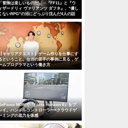
「冒険は楽しいものだ」 ─『FF11』と『ウ
ィザードリィ ヴァリアンツ ダフネ』、"優し
くないRPG"の沼にどっぷり沈んだ4人の話
【キャリアクエスト】ゲーム作りを仕事にす
るということ。セガの若手の事例に見る，ゲ
ームプログラマという働き方
GeForce NOWで『Forza Horizon 6』をプ
レイ。ハンドルコントローラー×クラウドゲ
ーミングの底力を体感