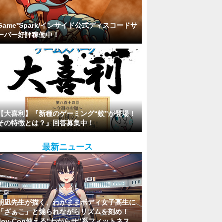
Game*Spark/インサイド公式ディスコードサ
ーバー好評稼働中！
【大喜利】『新種のゲーミング“蚊”が登場！
その特徴とは？』回答募集中！
最新ニュース
朝凪先生が描く、わがままボディ女子高生に
「ざぁこ」と煽られながらリズムを刻め！
Joy-Con使える“わからせ”系フィットネス