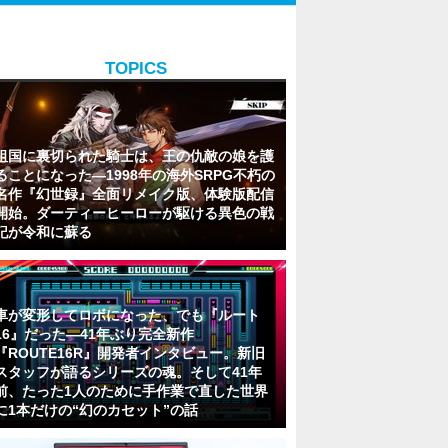
TOPICS
祖国に裏切られた騎士は、王の仇敵の娘を護
ることになった―1998年の海外SRPG不朽の
名作『幻世録』全面リメイク版、体験版配信
開始。ダーティーヒーローが駆ける異色の戦
記が令和に蘇る
車が変形してロボになった、でも『ルート
16』だった―41年ぶり完全新作
『ROUTE16R』開発者インタビュー。新旧
スタッフが語るシリーズの魂。そして41年
前、たった1人のために手作業で直した世界
に1本だけの“幻のカセット”の話