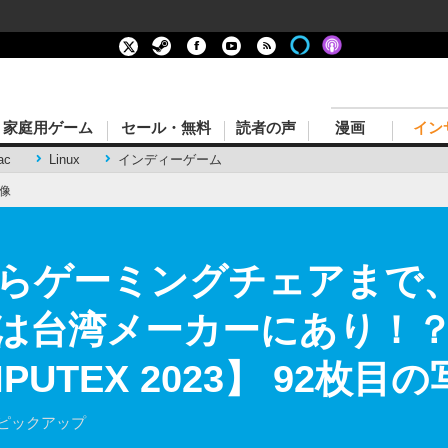
家庭用ゲーム
セール・無料
読者の声
漫画
イン
ac
Linux
インディーゲーム
像
らゲーミングチェアまで、
は台湾メーカーにあり！
UTEX 2023】 92枚目
をピックアップ