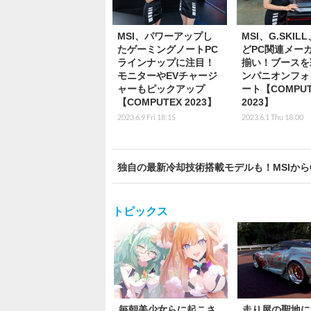
MSI、パワーアップし
MSI、G.SKIL
たゲーミングノートPC
どPC関連メー
ラインナップに注目！
揃い！ブースを
モニターやEVチャージ
ンパニオンフォ
ャーもピックアップ
ート【COMPUT
【COMPUTEX 2023】
2023】
2023.6.9 Fri 18:15
2023.6.1 Thu 18:00
独自の最新冷却技術搭載モデルも！MSIからGeF
トピックス
毎朝美少女らに起こさ
走り屋の聖地に