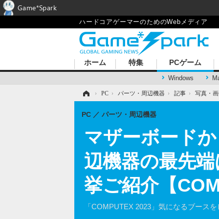
Game*Spark
ハードコアゲーマーのためのWebメディア
ホーム
特集
PCゲーム
Windows
M
ホーム
›
PC
›
パーツ・周辺機器
›
記事
›
写真・画
PC
パーツ・周辺機器
マザーボードか
辺機器の最先端
挙ご紹介【COMP
「COMPUTEX 2023」気になるブース