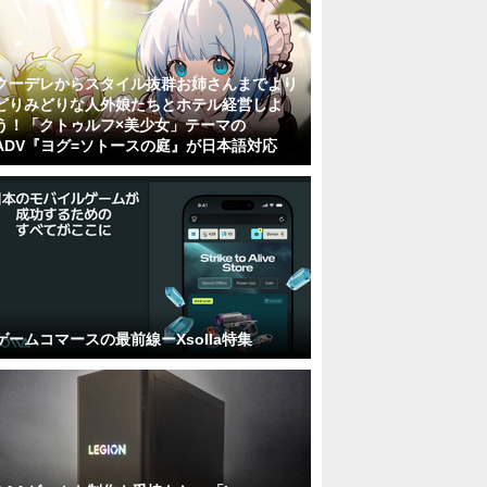
クーデレからスタイル抜群お姉さんまでより
どりみどりな人外娘たちとホテル経営しよ
う！「クトゥルフ×美少女」テーマの
ADV『ヨグ=ソトースの庭』が日本語対応
ゲームコマースの最前線ーXsolla特集