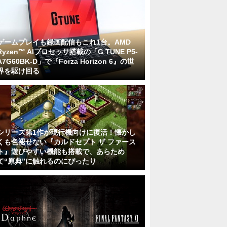
ゲームプレイも録画配信もこれ1台。AMD
Ryzen™ AIプロセッサ搭載の「G TUNE P5-
A7G60BK-D」で『Forza Horizon 6』の世
界を駆け回る
シリーズ第1作が現行機向けに復活！懐かし
くも色褪せない『カルドセプト ザ ファース
ト』遊びやすい機能も搭載で、あらため
て“原典”に触れるのにぴったり