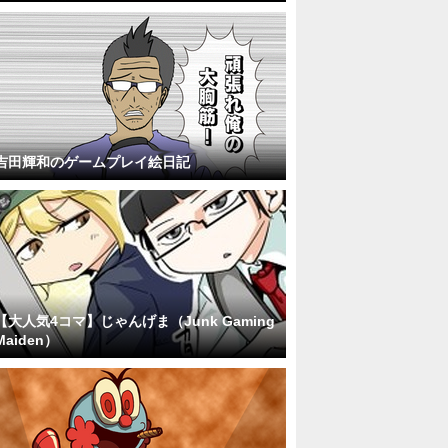
吉田輝和のゲームプレイ絵日記
【大人気4コマ】じゃんげま（Junk Gaming
Maiden）