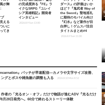
風が舞
の完成度誇る『FE』ラ
ダース』の評価はいか
:
イクなSRPG『ユレイ
ほど？『鬼武者 Way of
t
シア英雄戦記』開発者
the Sword』聖地巡礼
アプ
インタビュー
に期待のモバイル向け
が見える
『幻水』など新作が目
2026.8.9 Sun 13:00
ついに
白押し！ゲムスパ注目
ってき
タイトルまとめ#4
2026.8.9 Sun 11:00
 Reincarnation』パッチが早速配信―カメラや文字サイズ改善、
ミングとボスや雑魚敵の調整も入る
2026.8.10 Mon 8:52
』作者の「光るオン・オフ」だけで物語が進むADV『光るだけ
が8月28日発売へ。60分で終わるストーリー体験