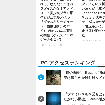
れる。なんだここはパ
プレイという新
ラダイスかな！アンド
い込んだ『JDM
ロイド美少女プラモ原
Japanese Drif
作ビジュアルノベル
Master』大型
『ヴァルキリーチュー
デ。“あの峠”
ン：機械仕掛けのア
「群玉県」に、
イ』で待つのは二面性
走り屋仲間がや
の物語【ゲムスパロボ
た
ゲーカタログ】
2026.8.9 Sun 14:00
2026.8.9 Sun 18:00
PC アクセスランキング
“賛否両論”『Beast of
受け流しの受け付けタイ
『ファミレスを享受せよ
しかない機械』Steam版
2026.8.10 Mon 10:15