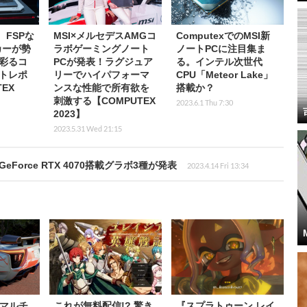
L、FSPな
MSI×メルセデスAMGコ
ComputexでのMSI新
カーが勢
ラボゲーミングノート
ノートPCに注目集ま
彩るコ
PCが発表！ラグジュア
る。インテル次世代
トレポ
リーでハイパフォーマ
CPU「Meteor Lake」
EX
ンスな性能で所有欲を
搭載か？
刺激する【COMPUTEX
2023.6.1 Thu 7:30
2023】
2023.5.31 Wed 21:15
orce RTX 4070搭載グラボ3種が発表
2023.4.14 Fri 13:34
マルチ
これが無料配信!? 驚き
『スプラトゥーン レイ