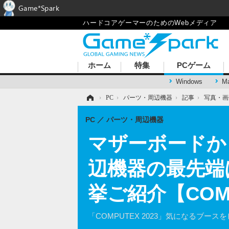
Game*Spark
ハードコアゲーマーのためのWebメディア
ホーム
特集
PCゲーム
Windows
M
ホーム
›
PC
›
パーツ・周辺機器
›
記事
›
写真・画
PC
パーツ・周辺機器
マザーボードか
辺機器の最先端
挙ご紹介【COMP
「COMPUTEX 2023」気になるブース