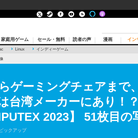
家庭用ゲーム
セール・無料
読者の声
漫画
イン
ac
Linux
インディーゲーム
像
らゲーミングチェアまで、
は台湾メーカーにあり！
UTEX 2023】 51枚目
をピックアップ