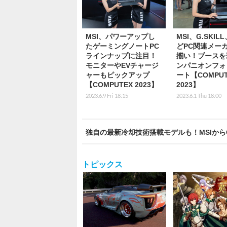
MSI、パワーアップし
MSI、G.SKIL
たゲーミングノートPC
どPC関連メー
ラインナップに注目！
揃い！ブースを
モニターやEVチャージ
ンパニオンフォ
ャーもピックアップ
ート【COMPUT
【COMPUTEX 2023】
2023】
2023.6.9 Fri 18:15
2023.6.1 Thu 18:00
独自の最新冷却技術搭載モデルも！MSIからGeF
トピックス