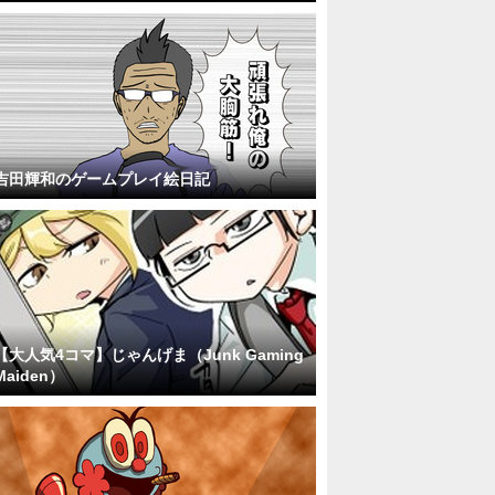
吉田輝和のゲームプレイ絵日記
【大人気4コマ】じゃんげま（Junk Gaming
Maiden）