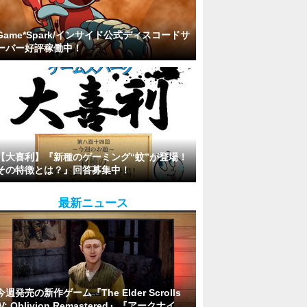
Game*Spark/インサイド公式ディスコードサ
ーバー好評稼働中！
【大喜利】『新種のゲーミング“蚊”が登場！
その特徴とは？』回答募集中！
最新ニュース
今週発売の新作ゲーム『The Elder Scrolls
IV: Oblivion Remastered』『アークナイ