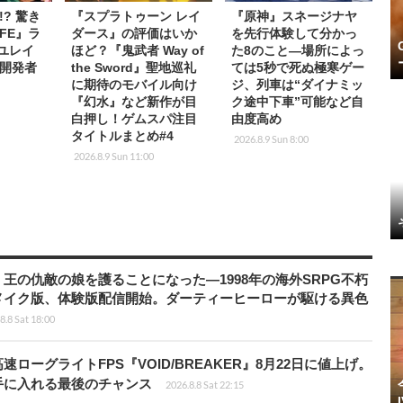
? 驚き
『スプラトゥーン レイ
『原神』スネージナヤ
FE』ラ
ダース』の評価はいか
を先行体験して分かっ
『ユレイ
ほど？『鬼武者 Way of
た8のこと―場所によっ
開発者
the Sword』聖地巡礼
ては5秒で死ぬ極寒ゲー
に期待のモバイル向け
ジ、列車は“ダイナミッ
『幻水』など新作が目
ク途中下車”可能など自
白押し！ゲムスパ注目
由度高め
タイトルまとめ#4
2026.8.9 Sun 8:00
2026.8.9 Sun 11:00
王の仇敵の娘を護ることになった―1998年の海外SRPG不朽
メイク版、体験版配信開始。ダーティーヒーローが駆ける異色
8.8 Sat 18:00
ローグライトFPS『VOID/BREAKER』8月22日に値上げ。
手に入れる最後のチャンス
2026.8.8 Sat 22:15