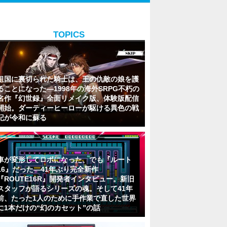
TOPICS
祖国に裏切られた騎士は、王の仇敵の娘を護
ることになった―1998年の海外SRPG不朽の
名作『幻世録』全面リメイク版、体験版配信
開始。ダーティーヒーローが駆ける異色の戦
記が令和に蘇る
車が変形してロボになった、でも『ルート
16』だった―41年ぶり完全新作
『ROUTE16R』開発者インタビュー。新旧
スタッフが語るシリーズの魂。そして41年
前、たった1人のために手作業で直した世界
に1本だけの“幻のカセット”の話