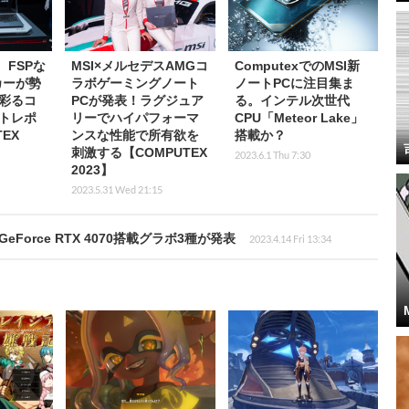
L、FSPな
MSI×メルセデスAMGコ
ComputexでのMSI新
カーが勢
ラボゲーミングノート
ノートPCに注目集ま
彩るコ
PCが発表！ラグジュア
る。インテル次世代
トレポ
リーでハイパフォーマ
CPU「Meteor Lake」
EX
ンスな性能で所有欲を
搭載か？
刺激する【COMPUTEX
2023.6.1 Thu 7:30
2023】
2023.5.31 Wed 21:15
orce RTX 4070搭載グラボ3種が発表
2023.4.14 Fri 13:34