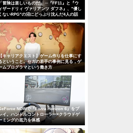
「冒険は楽しいものだ」 ─『FF11』と『ウ
ィザードリィ ヴァリアンツ ダフネ』、"優し
くないRPG"の沼にどっぷり沈んだ4人の話
【キャリアクエスト】ゲーム作りを仕事にす
るということ。セガの若手の事例に見る，ゲ
ームプログラマという働き方
GeForce NOWで『Forza Horizon 6』をプ
レイ。ハンドルコントローラー×クラウドゲ
ーミングの底力を体感