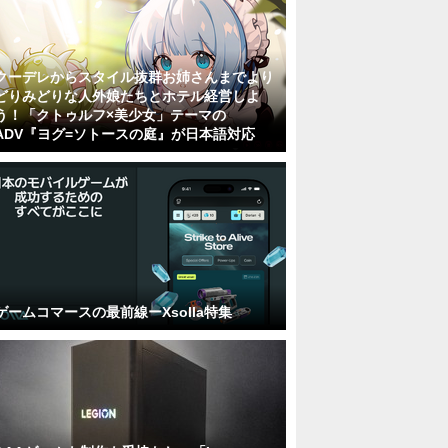
クーデレからスタイル抜群お姉さんまでより
どりみどりな人外娘たちとホテル経営しよ
う！「クトゥルフ×美少女」テーマの
ADV『ヨグ=ソトースの庭』が日本語対応
ゲームコマースの最前線ーXsolla特集