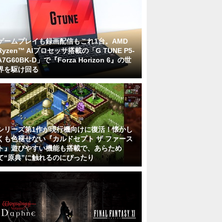
ゲームプレイも録画配信もこれ1台。AMD
Ryzen™ AIプロセッサ搭載の「G TUNE P5-
A7G60BK-D」で『Forza Horizon 6』の世
界を駆け回る
シリーズ第1作が現行機向けに復活！懐かし
くも色褪せない『カルドセプト ザ ファース
ト』遊びやすい機能も搭載で、あらため
て“原典”に触れるのにぴったり