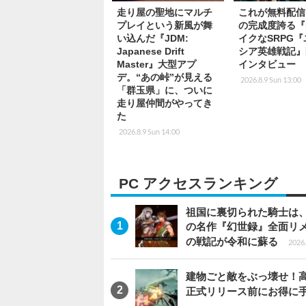
走り屋の聖地にマルチ
これが無料配信!
プレイという新風が舞
の完成度誇る『
い込んだ『JDM:
イクなSRPG
Japanese Drift
シア英雄戦記』
Master』大型アプ
インタビュー
デ。“あの峠”が見える
2026.8.9 Sun 13:00
「群玉県」に、ついに
走り屋仲間がやってき
た
2026.8.9 Sun 14:00
PC アクセスランキング
祖国に裏切られた騎士は、
の名作『幻世録』全面リ
の戦記が令和に蘇る
2026.
建物ごと敵をぶっ壊せ！高速
正式リリース前にお得に