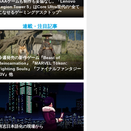
AAAゲームも制作も妥協なし。「Lenovo
Legion Tower 5」はCore Ultra世代の“全て
こなせるゲーミングデスクトップ”
連載・注目記事
今週発売の新作ゲーム『Beast of
Reincarnation』『MARVEL Tōkon:
Fighting Souls』『ファイナルファンタジー
XIV』他
有志日本語化の現場から