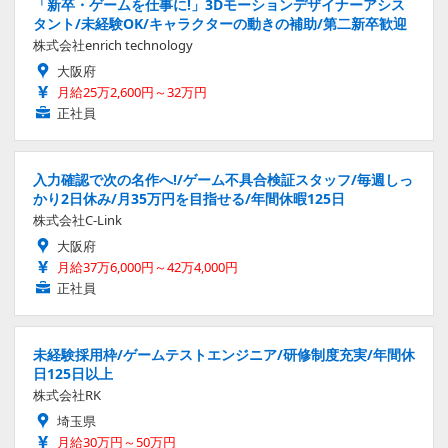
「新卒・ゲームを仕事に!」3Dモーションデザイナーアシス
タント/未経験OK/キャラクターの動きの補助/第二新卒歓迎
株式会社enrich technology
大阪府
月給25万2,600円～32万円
正社員
入力確認で次の名作へ!/ゲーム不具合検証スタッフ/毎週しっ
かり2日休み/月35万円を目指せる/年間休暇125日
株式会社C-Link
大阪府
月給37万6,000円～42万4,000円
正社員
未経験採用枠/ゲームテストエンジニア/研修制度充実/年間休
日125日以上
株式会社RK
埼玉県
月給30万円～50万円