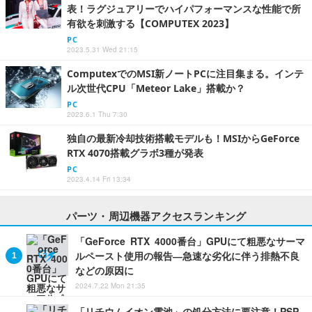
表！ラグジュアリーでハイパフォーマンスな性能で所
有欲を刺激する【COMPUTEX 2023】
PC
2023.5.31 Wed 21:15
ComputexでのMSI新ノートPCに注目集まる。インテ
ル次世代CPU「Meteor Lake」搭載か？
PC
2023.6.1 Thu 7:30
独自の最新冷却技術搭載モデルも！MSIからGeForce
RTX 4070搭載グラボ3種が発表
PC
2023.4.14 Fri 13:34
パーツ・周辺機器アクセスランキング
「GeForce RTX 4000番台」GPUにて粗悪なサーマ
ルペースト使用の報告―急速な劣化に伴う排熱不良
などの原因に
2024.7.22 Mon 21:35
「リチウムイオン電池」の処分方法に要注意！PSP