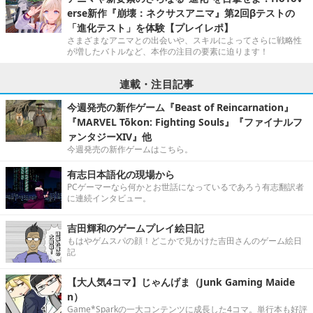
erse新作『崩壊：ネクサスアニマ』第2回βテストの
「進化テスト」を体験【プレイレポ】
さまざまなアニマとの出会いや、スキルによってさらに戦略性
が増したバトルなど、本作の注目の要素に迫ります！
連載・注目記事
今週発売の新作ゲーム『Beast of Reincarnation』
『MARVEL Tōkon: Fighting Souls』『ファイナルフ
ァンタジーXIV』他
今週発売の新作ゲームはこちら。
有志日本語化の現場から
PCゲーマーなら何かとお世話になっているであろう有志翻訳者
に連続インタビュー。
吉田輝和のゲームプレイ絵日記
もはやゲムスパの顔！どこかで見かけた吉田さんのゲーム絵日
記
【大人気4コマ】じゃんげま（Junk Gaming Maide
n）
Game*Sparkの一大コンテンツに成長した4コマ。単行本も好評