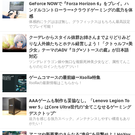
GeForce NOWで『Forza Horizon 6』をプレイ。ハ
ンドルコントローラー×クラウドゲーミングの底力を体
感
体感的にラグはほぼ無し。グラフィックスはもちろん最高設定
でプレイ可能！
クーデレからスタイル抜群お姉さんまでよりどりみど
りな人外娘たちとホテル経営しよう！「クトゥルフ×美
少女」テーマのADV『ヨグ=ソトースの庭』が日本語
対応
ツンデレドラゴン娘や無口な複眼死神美少女など、属性てんこ
もりのヒロインたちがアツい！
ゲームコマースの最前線ーXsolla特集
Xsollaの最新情報はこちらから！
AAAゲームも制作も妥協なし。「Lenovo Legion To
wer 5」はCore Ultra世代の“全てこなせるゲーミング
デスクトップ”
迫力を感じる強力スペック。メンテナンスしやすい構造もあり
がたい！
アニマや新要素のさらなる“進化”を目撃せよ！HoYov