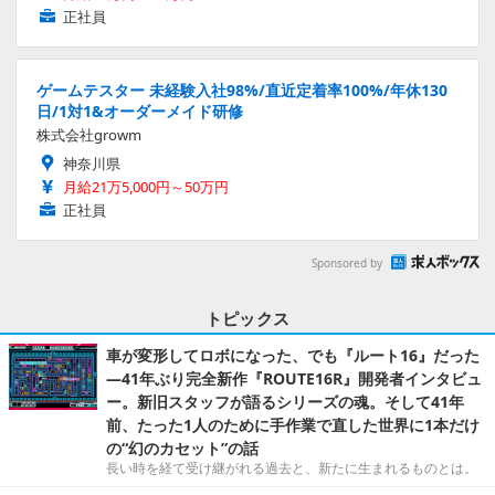
正社員
ゲームテスター 未経験入社98%/直近定着率100%/年休130
日/1対1&オーダーメイド研修
株式会社growm
神奈川県
月給21万5,000円～50万円
正社員
Sponsored by
トピックス
車が変形してロボになった、でも『ルート16』だった
―41年ぶり完全新作『ROUTE16R』開発者インタビュ
ー。新旧スタッフが語るシリーズの魂。そして41年
前、たった1人のために手作業で直した世界に1本だけ
の“幻のカセット”の話
長い時を経て受け継がれる過去と、新たに生まれるものとは。