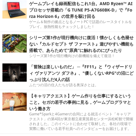
ゲームプレイも録画配信もこれ1台。AMD Ryzen™ AI
プロセッサ搭載の「G TUNE P5-A7G60BK-D」で『Fo
rza Horizon 6』の世界を駆け回る
ゲーム＆制作の拠点となるノートPCで話題のレースタイトルを
プレイ。放熱性能もチェックしました！
シリーズ第1作が現行機向けに復活！懐かしくも色褪せ
ない『カルドセプト ザ ファースト』遊びやすい機能も
搭載で、あらためて“原典”に触れるのにぴったり
シリーズ第1作が現行機向けの新機能を備えて復活！
「冒険は楽しいものだ」 ─『FF11』と『ウィザードリ
ィ ヴァリアンツ ダフネ』、"優しくないRPG"の沼にど
っぷり沈んだ4人の話
ふたつの沼の住人たちが語る奥深さとは。
【キャリアクエスト】ゲーム作りを仕事にするという
こと。セガの若手の事例に見る，ゲームプログラマと
いう働き方
Game*Sparkと4Gamerの合同による就活イベント「キャリア
クエスト」の第4回が東京都立産業貿易センター浜松町館で開催
されました。このイベントに合わせて取材した、各社の現場で
実際に働いている若手社員へのインタビューをお届けします。