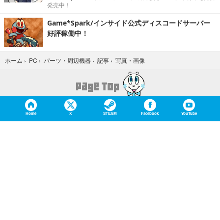
発売中！
Game*Spark/インサイド公式ディスコードサーバー
好評稼働中！
写真・画像
ホーム
›
PC
›
パーツ・周辺機器
›
記事
›
Home
X
STEAM
Facebook
YouTube
Game*Sparkについて
お問合せ
広告掲載
会社概要
個人情報保護方針
個人情報の取り扱いについて（Game*Spark）
利用規約
特定商取引法に基づく表記
紹介した商品/サービスを購入、契約した場合に、
売上の一部が弊社サイトに還元されることがあります。
当サイトに掲載の記事・見出し・写真・画像の無断転載を禁じます。
Copyright © 2026 IID, Inc.