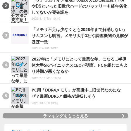
やDSといった旧世代ハードのバッテリーも経年劣化
してないか要確認を
2025.4.15 Tue 10:49
「メモリ不足は少なくとも2028年まで解消しない」
サムスンも明言。メモリ大手3社や調査機関の見解が
ほぼ一致
2026.8.4 Tue 10:20
2027年は「メモリにとって最悪な年」になる…半導
体大手SKハイニックスCEOが明言。PCを組むにもよ
り時期が悪くなるか
2026.7.13 Mon 10:30
PC用「DDR4メモリ」が高騰中…旧世代なのにな
ぜ？最新DDR5と価格が逆転しそう
2025.10.3 Fri 13:09
ランキングをもっと見る