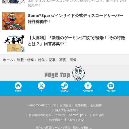
Game*Sparkの一大コンテンツに成長した4コマ。単行本も好評
発売中！
Game*Spark/インサイド公式ディスコードサーバー
好評稼働中！
【大喜利】『新種のゲーミング“蚊”が登場！ その特徴
とは？』回答募集中！
写真・画像
ホーム
›
連載・特集
›
特集
›
記事
›
Home
X
STEAM
Facebook
YouTube
Game*Sparkについて
お問合せ
広告掲載
会社概要
個人情報保護方針
個人情報の取り扱いについて（Game*Spark）
利用規約
特定商取引法に基づく表記
紹介した商品/サービスを購入、契約した場合に、