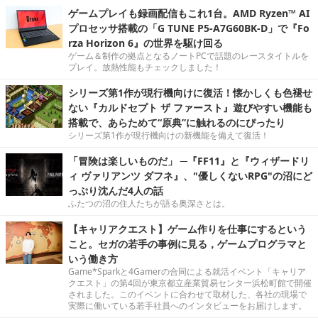
ゲームプレイも録画配信もこれ1台。AMD Ryzen™ AI
プロセッサ搭載の「G TUNE P5-A7G60BK-D」で『Fo
rza Horizon 6』の世界を駆け回る
ゲーム＆制作の拠点となるノートPCで話題のレースタイトルを
プレイ。放熱性能もチェックしました！
シリーズ第1作が現行機向けに復活！懐かしくも色褪せ
ない『カルドセプト ザ ファースト』遊びやすい機能も
搭載で、あらためて“原典”に触れるのにぴったり
シリーズ第1作が現行機向けの新機能を備えて復活！
「冒険は楽しいものだ」 ─『FF11』と『ウィザードリ
ィ ヴァリアンツ ダフネ』、"優しくないRPG"の沼にど
っぷり沈んだ4人の話
ふたつの沼の住人たちが語る奥深さとは。
【キャリアクエスト】ゲーム作りを仕事にするという
こと。セガの若手の事例に見る，ゲームプログラマと
いう働き方
Game*Sparkと4Gamerの合同による就活イベント「キャリア
クエスト」の第4回が東京都立産業貿易センター浜松町館で開催
されました。このイベントに合わせて取材した、各社の現場で
実際に働いている若手社員へのインタビューをお届けします。