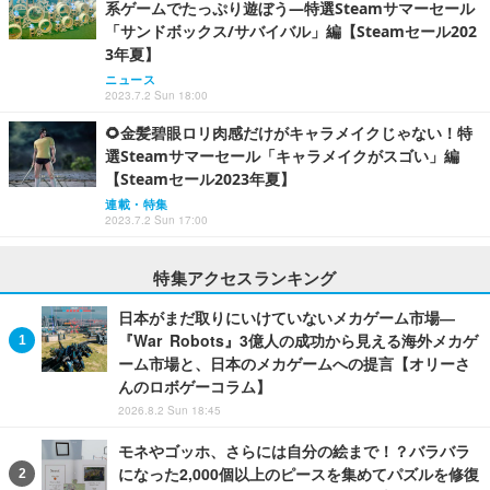
系ゲームでたっぷり遊ぼう―特選Steamサマーセール
「サンドボックス/サバイバル」編【Steamセール202
3年夏】
ニュース
2023.7.2 Sun 18:00
🌻金髪碧眼ロリ肉感だけがキャラメイクじゃない！特
選Steamサマーセール「キャラメイクがスゴい」編
【Steamセール2023年夏】
連載・特集
2023.7.2 Sun 17:00
特集アクセスランキング
日本がまだ取りにいけていないメカゲーム市場―
『War Robots』3億人の成功から見える海外メカゲ
ーム市場と、日本のメカゲームへの提言【オリーさ
んのロボゲーコラム】
2026.8.2 Sun 18:45
モネやゴッホ、さらには自分の絵まで！？バラバラ
になった2,000個以上のピースを集めてパズルを修復