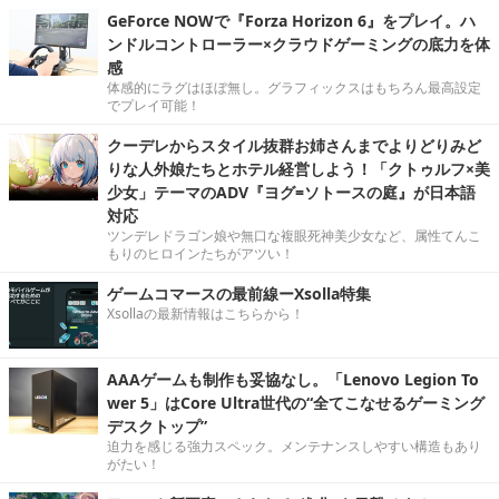
GeForce NOWで『Forza Horizon 6』をプレイ。ハ
ンドルコントローラー×クラウドゲーミングの底力を体
感
体感的にラグはほぼ無し。グラフィックスはもちろん最高設定
でプレイ可能！
クーデレからスタイル抜群お姉さんまでよりどりみど
りな人外娘たちとホテル経営しよう！「クトゥルフ×美
少女」テーマのADV『ヨグ=ソトースの庭』が日本語
対応
ツンデレドラゴン娘や無口な複眼死神美少女など、属性てんこ
もりのヒロインたちがアツい！
ゲームコマースの最前線ーXsolla特集
Xsollaの最新情報はこちらから！
AAAゲームも制作も妥協なし。「Lenovo Legion To
wer 5」はCore Ultra世代の“全てこなせるゲーミング
デスクトップ”
迫力を感じる強力スペック。メンテナンスしやすい構造もあり
がたい！