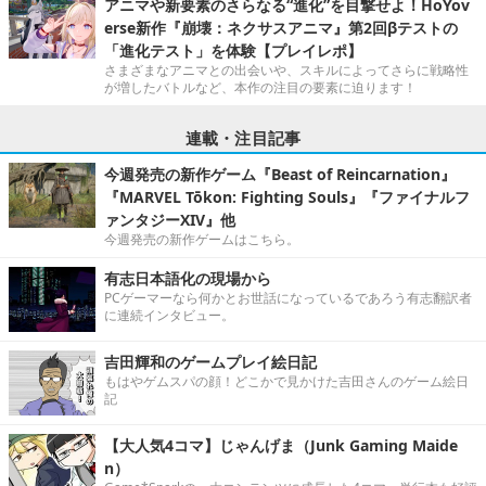
アニマや新要素のさらなる“進化”を目撃せよ！HoYov
erse新作『崩壊：ネクサスアニマ』第2回βテストの
「進化テスト」を体験【プレイレポ】
さまざまなアニマとの出会いや、スキルによってさらに戦略性
が増したバトルなど、本作の注目の要素に迫ります！
連載・注目記事
今週発売の新作ゲーム『Beast of Reincarnation』
『MARVEL Tōkon: Fighting Souls』『ファイナルフ
ァンタジーXIV』他
今週発売の新作ゲームはこちら。
有志日本語化の現場から
PCゲーマーなら何かとお世話になっているであろう有志翻訳者
に連続インタビュー。
吉田輝和のゲームプレイ絵日記
もはやゲムスパの顔！どこかで見かけた吉田さんのゲーム絵日
記
【大人気4コマ】じゃんげま（Junk Gaming Maide
n）