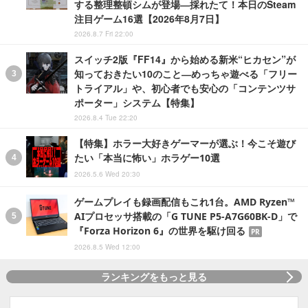
する整理整頓シムが登場―採れたて！本日のSteam
注目ゲーム16選【2026年8月7日】
2026.8.7 Fri 22:00
スイッチ2版『FF14』から始める新米“ヒカセン”が
知っておきたい10のこと―めっちゃ遊べる「フリー
トライアル」や、初心者でも安心の「コンテンツサ
ポーター」システム【特集】
2026.8.4 Tue 22:20
【特集】ホラー大好きゲーマーが選ぶ！今こそ遊び
たい「本当に怖い」ホラゲー10選
2026.5.6 Wed 20:30
ゲームプレイも録画配信もこれ1台。AMD Ryzen™
AIプロセッサ搭載の「G TUNE P5-A7G60BK-D」で
『Forza Horizon 6』の世界を駆け回る
PR
2026.8.5 Wed 12:00
ランキングをもっと見る