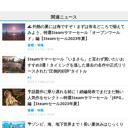
関連ニュース
🌊 灼熱の夏には海ですぞ！まずは有名どころで揃えて
みよう、特選Steamサマーセール「オープンワール
ド」編【Steamセール2023年夏】
連載・特集
2023.7.4 Tue 18:00
Steamサマーセール「いまさら」と言わず買いたいお
すすめ3選！タイミングを逃した過去の名作や正式リリ
ースされた“圧倒的好評”タイトル
PC
2023.7.3 Mon 21:00
🎐話題作に乗り遅れる前に！続編発表でまだまだ熱い
人気作をセレクト―特選Steamサマーセール「JRPG」
編【Steamセール2023年夏】
連載・特集
2023.7.2 Sun 19:00
🌴ゾンビ、海、地下世界まで！長い夏休みはじっくり