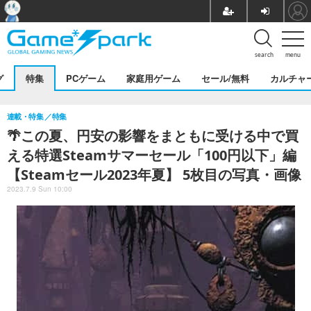
search
menu
グ
特集
PCゲーム
家庭用ゲーム
セール/無料
カルチャ
連載・特集
特集
🌴この夏、円安の影響をまともに受ける中で買
える特選Steamサマーセール「100円以下」編
【Steamセール2023年夏】 5枚目の写真・画像
2023.7.9 Sun 10:00