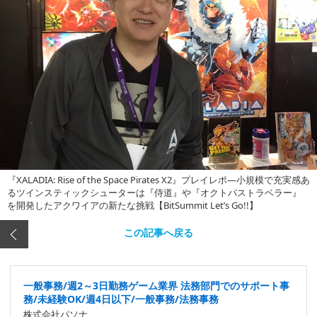
『XALADIA: Rise of the Space Pirates X2』プレイレポ―小規模で充実感あ
るツインスティックシューターは『侍道』や『オクトパストラベラー』
を開発したアクワイアの新たな挑戦【BitSummit Let’s Go!!】
この記事へ戻る
一般事務/週2～3日勤務ゲーム業界 法務部門でのサポート事
務/未経験OK/週4日以下/一般事務/法務事務
株式会社パソナ