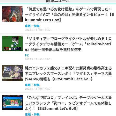
関連ニュース
「何度でも遊べるお化け屋敷」をゲームで再現したロ
ーグライクACT『四のの目』開発者インタビュー！【B
itSummit Let’s Go!!】
連載・特集
2023.7.18 Tue 16:30
『ソリティア』でローグライクバトルが楽しめる！ロ
ーグライクデッキ構築カードゲーム『solitaire-battl
e』発表―開発途上版を無料配信中
PC
2023.7.18 Tue 16:00
謎のコンカフェ嬢のチェキ配布に新発表の期待高まる
アニプレックスブースレポ！「マダミス」テーマの新
作ADVの情報も【BitSummit Let’s Go!!】
連載・特集
2023.7.18 Tue 14:00
『みんなで街コロ』プレイレポ。テーブルゲームの新
しいクラシック『街コロ』をビデオゲームでも体験し
よう！【BitSummit Let’s Go!!】
連載・特集