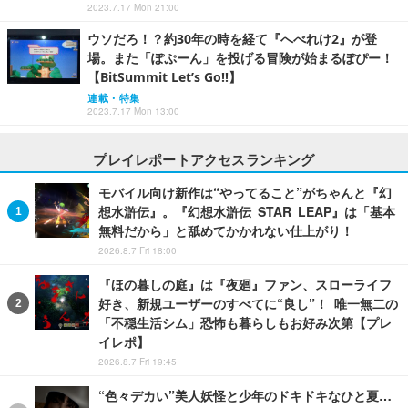
2023.7.17 Mon 21:00
ウソだろ！？約30年の時を経て『へべれけ2』が登
場。また「ぽぷーん」を投げる冒険が始まるぽぴー！
【BitSummit Let’s Go!!】
連載・特集
2023.7.17 Mon 13:00
プレイレポートアクセスランキング
モバイル向け新作は“やってること”がちゃんと『幻
想水滸伝』。『幻想水滸伝 STAR LEAP』は「基本
無料だから」と舐めてかかれない仕上がり！
2026.8.7 Fri 18:00
『ほの暮しの庭』は『夜廻』ファン、スローライフ
好き、新規ユーザーのすべてに“良し”！ 唯一無二の
「不穏生活シム」恐怖も暮らしもお好み次第【プレ
イレポ】
2026.8.7 Fri 19:45
“色々デカい”美人妖怪と少年のドキドキなひと夏…