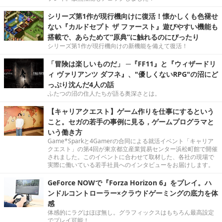
シリーズ第1作が現行機向けに復活！懐かしくも色褪せ
ない『カルドセプト ザ ファースト』遊びやすい機能も
搭載で、あらためて“原典”に触れるのにぴったり
シリーズ第1作が現行機向けの新機能を備えて復活！
「冒険は楽しいものだ」 ─『FF11』と『ウィザードリ
ィ ヴァリアンツ ダフネ』、"優しくないRPG"の沼にど
っぷり沈んだ4人の話
ふたつの沼の住人たちが語る奥深さとは。
【キャリアクエスト】ゲーム作りを仕事にするという
こと。セガの若手の事例に見る，ゲームプログラマと
いう働き方
Game*Sparkと4Gamerの合同による就活イベント「キャリア
クエスト」の第4回が東京都立産業貿易センター浜松町館で開催
されました。このイベントに合わせて取材した、各社の現場で
実際に働いている若手社員へのインタビューをお届けします。
GeForce NOWで『Forza Horizon 6』をプレイ。ハ
ンドルコントローラー×クラウドゲーミングの底力を体
感
体感的にラグはほぼ無し。グラフィックスはもちろん最高設定
でプレイ可能！