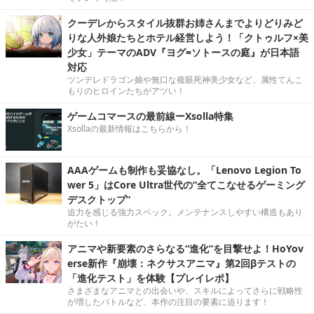
クーデレからスタイル抜群お姉さんまでよりどりみど
りな人外娘たちとホテル経営しよう！「クトゥルフ×美
少女」テーマのADV『ヨグ=ソトースの庭』が日本語
対応
ツンデレドラゴン娘や無口な複眼死神美少女など、属性てんこ
もりのヒロインたちがアツい！
ゲームコマースの最前線ーXsolla特集
Xsollaの最新情報はこちらから！
AAAゲームも制作も妥協なし。「Lenovo Legion To
wer 5」はCore Ultra世代の“全てこなせるゲーミング
デスクトップ”
迫力を感じる強力スペック。メンテナンスしやすい構造もあり
がたい！
アニマや新要素のさらなる“進化”を目撃せよ！HoYov
erse新作『崩壊：ネクサスアニマ』第2回βテストの
「進化テスト」を体験【プレイレポ】
さまざまなアニマとの出会いや、スキルによってさらに戦略性
が増したバトルなど、本作の注目の要素に迫ります！