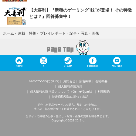
【大喜利】『新種のゲーミング“蚊”が登場！ その特徴
とは？』回答募集中！
写真・画像
ホーム
›
連載・特集
›
プレイレポート
›
記事
›
Home
X
STEAM
Facebook
YouTube
Game*Sparkについて
お問合せ
広告掲載
会社概要
個人情報保護方針
個人情報の取り扱いについて（Game*Spark）
利用規約
特定商取引法に基づく表記
紹介した商品/サービスを購入、契約した場合に、
売上の一部が弊社サイトに還元されることがあります。
当サイトに掲載の記事・見出し・写真・画像の無断転載を禁じます。
Copyright © 2026 IID, Inc.