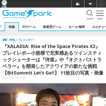
search
menu
グ
特集
PCゲーム
家庭用ゲーム
セール/無料
カルチャ
連載・特集
プレイレポート
『XALADIA: Rise of the Space Pirates X2』
プレイレポ―小規模で充実感あるツインスティ
ックシューターは『侍道』や『オクトパストラ
ベラー』を開発したアクワイアの新たな挑戦
【BitSummit Let’s Go!!】 11枚目の写真・画像
2023.7.20 Thu 11:30