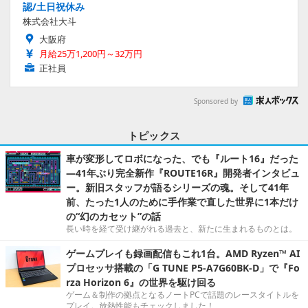
認/土日祝休み
株式会社大斗
大阪府
月給25万1,200円～32万円
正社員
Sponsored by
トピックス
車が変形してロボになった、でも『ルート16』だった
―41年ぶり完全新作『ROUTE16R』開発者インタビュ
ー。新旧スタッフが語るシリーズの魂。そして41年
前、たった1人のために手作業で直した世界に1本だけ
の“幻のカセット”の話
長い時を経て受け継がれる過去と、新たに生まれるものとは。
ゲームプレイも録画配信もこれ1台。AMD Ryzen™ AI
プロセッサ搭載の「G TUNE P5-A7G60BK-D」で『Fo
rza Horizon 6』の世界を駆け回る
ゲーム＆制作の拠点となるノートPCで話題のレースタイトルを
プレイ。放熱性能もチェックしました！