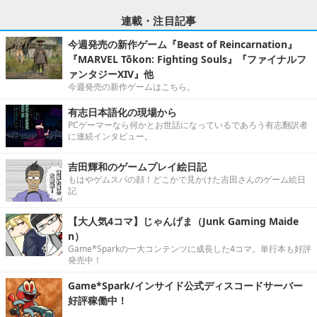
連載・注目記事
今週発売の新作ゲーム『Beast of Reincarnation』
『MARVEL Tōkon: Fighting Souls』『ファイナルフ
ァンタジーXIV』他
今週発売の新作ゲームはこちら。
有志日本語化の現場から
PCゲーマーなら何かとお世話になっているであろう有志翻訳者
に連続インタビュー。
吉田輝和のゲームプレイ絵日記
もはやゲムスパの顔！どこかで見かけた吉田さんのゲーム絵日
記
【大人気4コマ】じゃんげま（Junk Gaming Maide
n）
Game*Sparkの一大コンテンツに成長した4コマ。単行本も好評
発売中！
Game*Spark/インサイド公式ディスコードサーバー
好評稼働中！