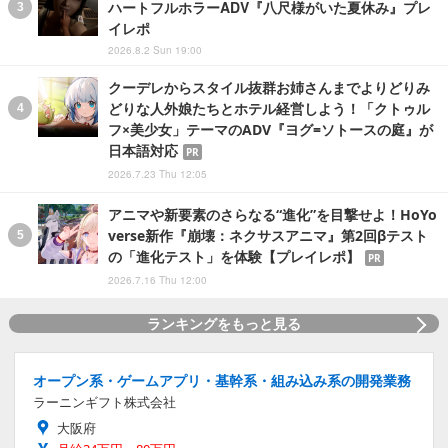
ハートフルホラーADV『八尺様がいた夏休み』プレ
イレポ
2026.8.2 Sun 19:00
クーデレからスタイル抜群お姉さんまでよりどりみ
どりな人外娘たちとホテル経営しよう！「クトゥル
フ×美少女」テーマのADV『ヨグ=ソトースの庭』が
日本語対応
PR
2026.7.23 Thu 12:05
アニマや新要素のさらなる“進化”を目撃せよ！HoYo
verse新作『崩壊：ネクサスアニマ』第2回βテスト
の「進化テスト」を体験【プレイレポ】
PR
2026.7.16 Thu 12:00
ランキングをもっと見る
オープン系・ゲームアプリ・基幹系・組み込み系の開発業務
ラーニンギフト株式会社
大阪府