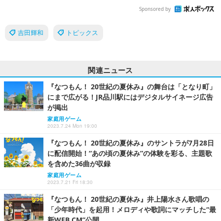
Sponsored by
吉田輝和
トピックス
関連ニュース
『なつもん！ 20世紀の夏休み』の舞台は「となり町」
にまで広がる！JR品川駅にはデジタルサイネージ広告
が掲出
家庭用ゲーム
2023.7.24 Mon 19:00
『なつもん！ 20世紀の夏休み』のサントラが7月28日
に配信開始！“あの頃の夏休み”の体験を彩る、主題歌
を含めた36曲が収録
家庭用ゲーム
2023.7.21 Fri 18:30
『なつもん！ 20世紀の夏休み』井上陽水さん歌唱の
「少年時代」を起用！メロディや歌詞にマッチした“最
新WEB CM”公開