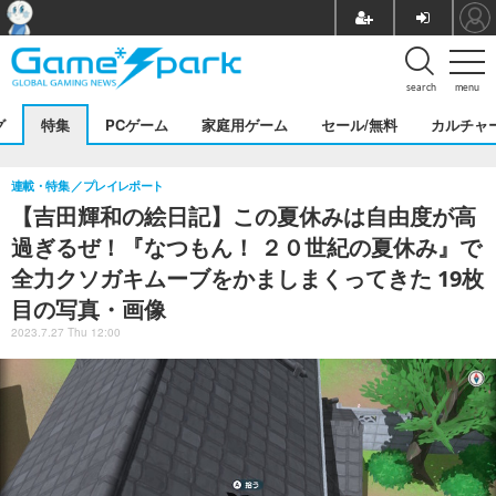
search
menu
グ
特集
PCゲーム
家庭用ゲーム
セール/無料
カルチャ
連載・特集
プレイレポート
【吉田輝和の絵日記】この夏休みは自由度が高
過ぎるぜ！『なつもん！ ２０世紀の夏休み』で
全力クソガキムーブをかましまくってきた 19枚
目の写真・画像
2023.7.27 Thu 12:00