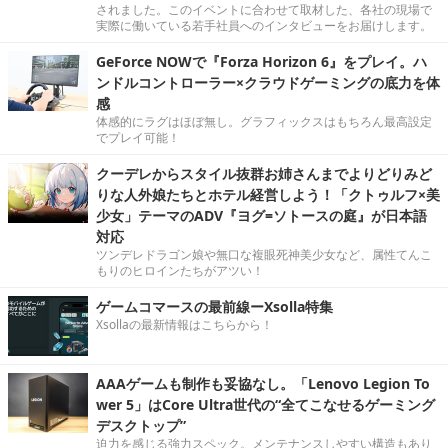
されました。このイベントに合わせて取材した、各社の現場で
実際に働いている若手社員へのインタビューをお届けします。
GeForce NOWで『Forza Horizon 6』をプレイ。ハ
ンドルコントローラー×クラウドゲーミングの底力を体
感
体感的にラグはほぼ無し。グラフィックスはもちろん最高設定
でプレイ可能！
クーデレからスタイル抜群お姉さんまでよりどりみど
りな人外娘たちとホテル経営しよう！「クトゥルフ×美
少女」テーマのADV『ヨグ=ソトースの庭』が日本語
対応
ツンデレドラゴン娘や無口な複眼死神美少女など、属性てんこ
もりのヒロインたちがアツい！
ゲームコマースの最前線ーXsolla特集
Xsollaの最新情報はこちらから！
AAAゲームも制作も妥協なし。「Lenovo Legion To
wer 5」はCore Ultra世代の“全てこなせるゲーミング
デスクトップ”
迫力を感じる強力スペック。メンテナンスしやすい構造もあり