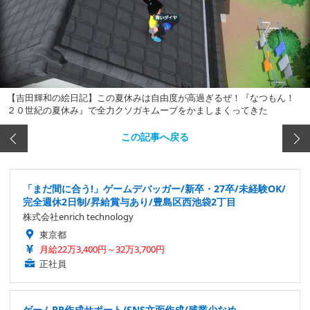
【吉田輝和の絵日記】この夏休みは自由度が高過ぎるぜ！『なつもん！
２０世紀の夏休み』で全力クソガキムーブをかましまくってきた
この記事へ戻る
「まだ間に合う!」ゲームデバッガー/新卒・27卒/未経験OK/
完全週休2日制/昇給賞与あり/豊島区西池袋2丁目
株式会社enrich technology
東京都
月給22万3,400円～32万3,700円
正社員
ゲームPR作成サポート/SNS文面作成/残業少なめ