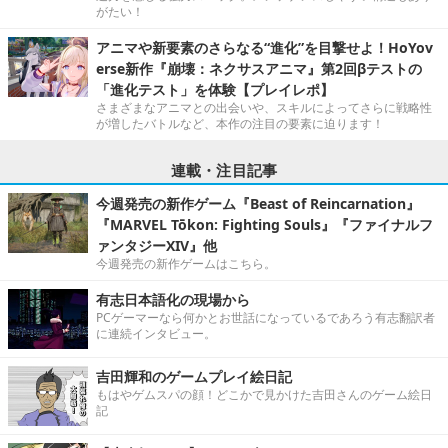
がたい！
アニマや新要素のさらなる“進化”を目撃せよ！HoYov
erse新作『崩壊：ネクサスアニマ』第2回βテストの
「進化テスト」を体験【プレイレポ】
さまざまなアニマとの出会いや、スキルによってさらに戦略性
が増したバトルなど、本作の注目の要素に迫ります！
連載・注目記事
今週発売の新作ゲーム『Beast of Reincarnation』
『MARVEL Tōkon: Fighting Souls』『ファイナルフ
ァンタジーXIV』他
今週発売の新作ゲームはこちら。
有志日本語化の現場から
PCゲーマーなら何かとお世話になっているであろう有志翻訳者
に連続インタビュー。
吉田輝和のゲームプレイ絵日記
もはやゲムスパの顔！どこかで見かけた吉田さんのゲーム絵日
記