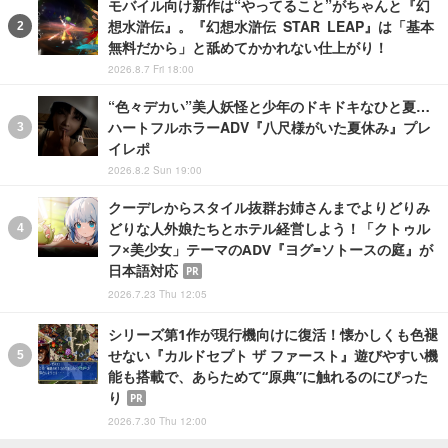
モバイル向け新作は“やってること”がちゃんと『幻
想水滸伝』。『幻想水滸伝 STAR LEAP』は「基本
無料だから」と舐めてかかれない仕上がり！
2026.8.7 Fri 18:00
“色々デカい”美人妖怪と少年のドキドキなひと夏…
ハートフルホラーADV『八尺様がいた夏休み』プレ
イレポ
2026.8.2 Sun 19:00
クーデレからスタイル抜群お姉さんまでよりどりみ
どりな人外娘たちとホテル経営しよう！「クトゥル
フ×美少女」テーマのADV『ヨグ=ソトースの庭』が
日本語対応
PR
2026.7.23 Thu 12:05
シリーズ第1作が現行機向けに復活！懐かしくも色褪
せない『カルドセプト ザ ファースト』遊びやすい機
能も搭載で、あらためて“原典”に触れるのにぴった
り
PR
2026.7.30 Thu 12:00