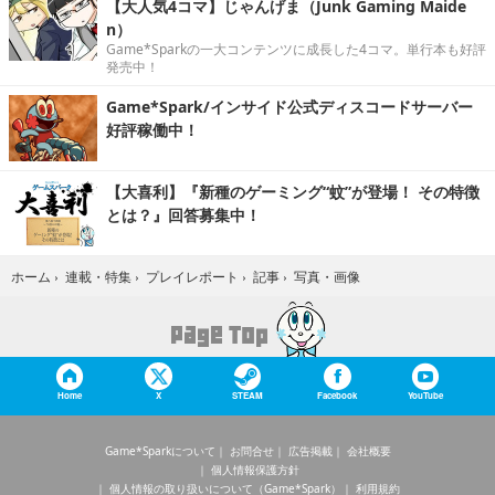
【大人気4コマ】じゃんげま（Junk Gaming Maide
n）
Game*Sparkの一大コンテンツに成長した4コマ。単行本も好評
発売中！
Game*Spark/インサイド公式ディスコードサーバー
好評稼働中！
【大喜利】『新種のゲーミング“蚊”が登場！ その特徴
とは？』回答募集中！
写真・画像
ホーム
›
連載・特集
›
プレイレポート
›
記事
›
Home
X
STEAM
Facebook
YouTube
Game*Sparkについて
お問合せ
広告掲載
会社概要
個人情報保護方針
個人情報の取り扱いについて（Game*Spark）
利用規約