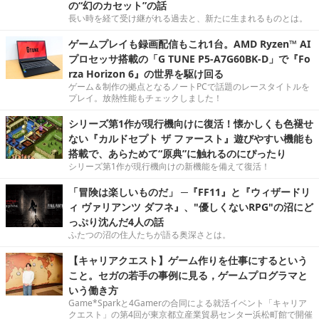
の“幻のカセット”の話
長い時を経て受け継がれる過去と、新たに生まれるものとは。
ゲームプレイも録画配信もこれ1台。AMD Ryzen™ AI
プロセッサ搭載の「G TUNE P5-A7G60BK-D」で『Fo
rza Horizon 6』の世界を駆け回る
ゲーム＆制作の拠点となるノートPCで話題のレースタイトルを
プレイ。放熱性能もチェックしました！
シリーズ第1作が現行機向けに復活！懐かしくも色褪せ
ない『カルドセプト ザ ファースト』遊びやすい機能も
搭載で、あらためて“原典”に触れるのにぴったり
シリーズ第1作が現行機向けの新機能を備えて復活！
「冒険は楽しいものだ」 ─『FF11』と『ウィザードリ
ィ ヴァリアンツ ダフネ』、"優しくないRPG"の沼にど
っぷり沈んだ4人の話
ふたつの沼の住人たちが語る奥深さとは。
【キャリアクエスト】ゲーム作りを仕事にするという
こと。セガの若手の事例に見る，ゲームプログラマと
いう働き方
Game*Sparkと4Gamerの合同による就活イベント「キャリア
クエスト」の第4回が東京都立産業貿易センター浜松町館で開催