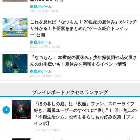
家庭用ゲーム
2023.7.14 Fri 19:30
これを見れば『なつもん！ 20世紀の夏休み』がバッチ
リ分かる！各要素をまとめた“ゲーム紹介トレイラ
ー”公開
家庭用ゲーム
2023.7.5 Wed 18:00
『なつもん！ 20世紀の夏休み』少年探偵団や花火屋さ
んのお手伝いも！夏休みを満喫するイベント情報
家庭用ゲーム
2023.6.19 Mon 13:25
プレイレポートアクセスランキング
『ほの暮しの庭』は『夜廻』ファン、スローライフ
好き、新規ユーザーのすべてに“良し”！ 唯一無二の
「不穏生活シム」恐怖も暮らしもお好み次第【プレ
イレポ】
2026.8.7 Fri 19:45