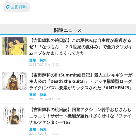
吉田輝和
関連ニュース
【吉田輝和の絵日記】この夏休みは自由度が高過ぎる
ぜ！『なつもん！ ２０世紀の夏休み』で全力クソガキ
ムーブをかましまくってきた
連載・特集
2023.7.27 Thu 12:00
【吉田輝和のBitSummit絵日記】殺人エレキギターが
主人公の『Death the Guitar』・デッキ構築型ローグ
ライクにパズル要素がミックスされた『ANTHEM#9』
連載・特集
2023.7.26 Wed 18:00
【吉田輝和の絵日記】回避アクション苦手おじさんも
ニッコリ！サポート機能が至れり尽くせりな『ファイ
ナルファンタジー16』
連載・特集
2023.7.23 Sun 14:00