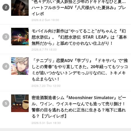
“色々デカい”美人妖怪と少年のドキドキなひと夏…
ハートフルホラーADV『八尺様がいた夏休み』プレ
イレポ
2026.8.2 Sun 19:00
モバイル向け新作は“やってること”がちゃんと『幻
想水滸伝』。『幻想水滸伝 STAR LEAP』は「基本
無料だから」と舐めてかかれない仕上がり！
2026.8.7 Fri 18:00
「テニプリ」恋愛ADV『学プリ』『ドキサバ』で“推
しとの青春”をやり直してきた。20年経ってもツッコ
ミが追いつかないトンデモっぷりなのに、トキメキ
も止まらない！
2026.7.23 Thu 12:00
密造酒製造者シム『Moonshiner Simulator』ビー
ル、ワイン、ウイスキーなんでも造って売り捌け！
警察の目を逃れるために正当に生きる？地下に逃れ
る？【プレイレポ】
2026.5.31 Sun 18:30