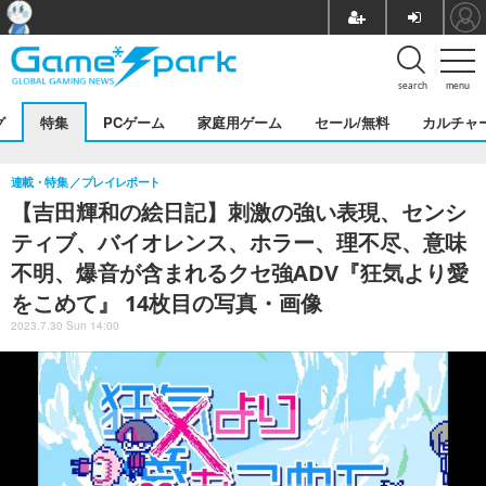
search
menu
グ
特集
PCゲーム
家庭用ゲーム
セール/無料
カルチャ
連載・特集
プレイレポート
【吉田輝和の絵日記】刺激の強い表現、センシ
ティブ、バイオレンス、ホラー、理不尽、意味
不明、爆音が含まれるクセ強ADV『狂気より愛
をこめて』 14枚目の写真・画像
2023.7.30 Sun 14:00