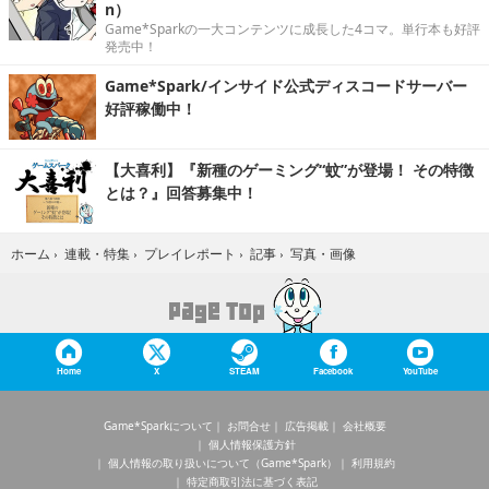
n）
Game*Sparkの一大コンテンツに成長した4コマ。単行本も好評
発売中！
Game*Spark/インサイド公式ディスコードサーバー
好評稼働中！
【大喜利】『新種のゲーミング“蚊”が登場！ その特徴
とは？』回答募集中！
写真・画像
ホーム
›
連載・特集
›
プレイレポート
›
記事
›
Home
X
STEAM
Facebook
YouTube
Game*Sparkについて
お問合せ
広告掲載
会社概要
個人情報保護方針
個人情報の取り扱いについて（Game*Spark）
利用規約
特定商取引法に基づく表記