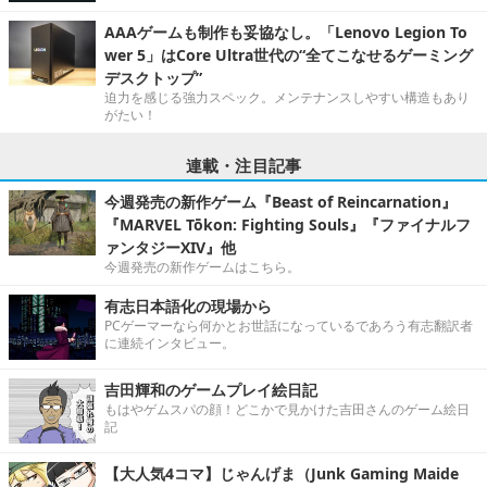
AAAゲームも制作も妥協なし。「Lenovo Legion To
wer 5」はCore Ultra世代の“全てこなせるゲーミング
デスクトップ”
迫力を感じる強力スペック。メンテナンスしやすい構造もあり
がたい！
連載・注目記事
今週発売の新作ゲーム『Beast of Reincarnation』
『MARVEL Tōkon: Fighting Souls』『ファイナルフ
ァンタジーXIV』他
今週発売の新作ゲームはこちら。
有志日本語化の現場から
PCゲーマーなら何かとお世話になっているであろう有志翻訳者
に連続インタビュー。
吉田輝和のゲームプレイ絵日記
もはやゲムスパの顔！どこかで見かけた吉田さんのゲーム絵日
記
【大人気4コマ】じゃんげま（Junk Gaming Maide