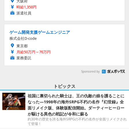
大阪府
時給1,350円
派遣社員
ゲーム開発支援ゲームエンジニア
株式会社D-code
東京都
月給50万円～70万円
業務委託
Sponsored by
トピックス
祖国に裏切られた騎士は、王の仇敵の娘を護ることに
なった―1998年の海外SRPG不朽の名作『幻世録』全
面リメイク版、体験版配信開始。ダーティーヒーロー
が駆ける異色の戦記が令和に蘇る
約30年の歴史を誇る海外SRPGの不朽の名作が全面リメイクされ
て登場！