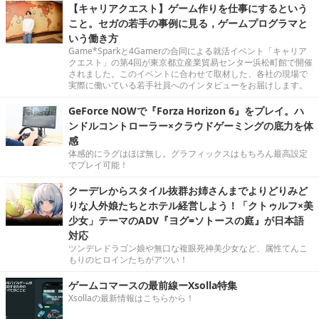
【キャリアクエスト】ゲーム作りを仕事にするという
こと。セガの若手の事例に見る，ゲームプログラマと
いう働き方
Game*Sparkと4Gamerの合同による就活イベント「キャリア
クエスト」の第4回が東京都立産業貿易センター浜松町館で開催
されました。このイベントに合わせて取材した、各社の現場で
実際に働いている若手社員へのインタビューをお届けします。
GeForce NOWで『Forza Horizon 6』をプレイ。ハ
ンドルコントローラー×クラウドゲーミングの底力を体
感
体感的にラグはほぼ無し。グラフィックスはもちろん最高設定
でプレイ可能！
クーデレからスタイル抜群お姉さんまでよりどりみど
りな人外娘たちとホテル経営しよう！「クトゥルフ×美
少女」テーマのADV『ヨグ=ソトースの庭』が日本語
対応
ツンデレドラゴン娘や無口な複眼死神美少女など、属性てんこ
もりのヒロインたちがアツい！
ゲームコマースの最前線ーXsolla特集
Xsollaの最新情報はこちらから！