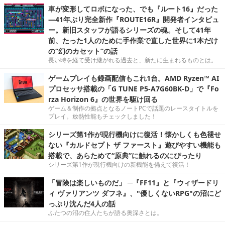
車が変形してロボになった、でも『ルート16』だった
―41年ぶり完全新作『ROUTE16R』開発者インタビュ
ー。新旧スタッフが語るシリーズの魂。そして41年
前、たった1人のために手作業で直した世界に1本だけ
の“幻のカセット”の話
長い時を経て受け継がれる過去と、新たに生まれるものとは。
ゲームプレイも録画配信もこれ1台。AMD Ryzen™ AI
プロセッサ搭載の「G TUNE P5-A7G60BK-D」で『Fo
rza Horizon 6』の世界を駆け回る
ゲーム＆制作の拠点となるノートPCで話題のレースタイトルを
プレイ。放熱性能もチェックしました！
シリーズ第1作が現行機向けに復活！懐かしくも色褪せ
ない『カルドセプト ザ ファースト』遊びやすい機能も
搭載で、あらためて“原典”に触れるのにぴったり
シリーズ第1作が現行機向けの新機能を備えて復活！
「冒険は楽しいものだ」 ─『FF11』と『ウィザードリ
ィ ヴァリアンツ ダフネ』、"優しくないRPG"の沼にど
っぷり沈んだ4人の話
ふたつの沼の住人たちが語る奥深さとは。