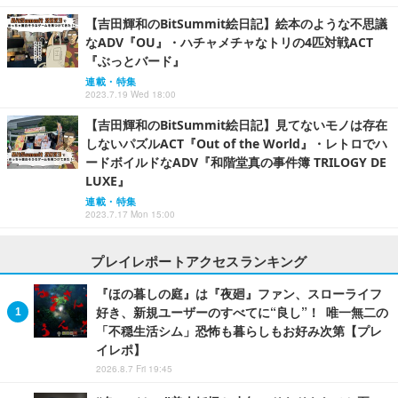
【吉田輝和のBitSummit絵日記】絵本のような不思議
なADV『OU』・ハチャメチャなトリの4匹対戦ACT
『ぶっとバード』
連載・特集
2023.7.19 Wed 18:00
【吉田輝和のBitSummit絵日記】見てないモノは存在
しないパズルACT『Out of the World』・レトロでハ
ードボイルドなADV『和階堂真の事件簿 TRILOGY DE
LUXE』
連載・特集
2023.7.17 Mon 15:00
プレイレポートアクセスランキング
『ほの暮しの庭』は『夜廻』ファン、スローライフ
好き、新規ユーザーのすべてに“良し”！ 唯一無二の
「不穏生活シム」恐怖も暮らしもお好み次第【プレ
イレポ】
2026.8.7 Fri 19:45