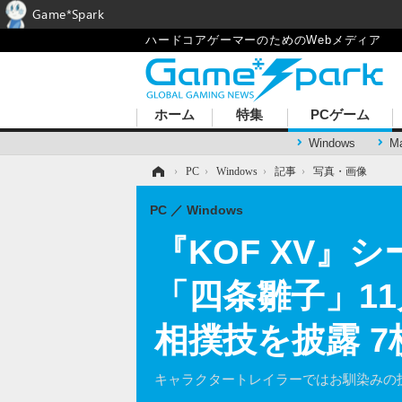
Game*Spark
ハードコアゲーマーのためのWebメディア
ホーム
特集
PCゲーム
Windows
M
ホーム
›
PC
›
Windows
›
記事
›
写真・画像
PC
Windows
『KOF XV』
「四条雛子」1
相撲技を披露 
キャラクタートレイラーではお馴染みの