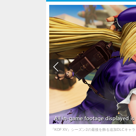
『KOF XV』シーズン2の最後を飾る追加DLCキ