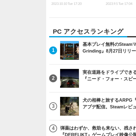
2023.10.10 Tue 17:20
2023.9.5 Tue 17:04
PC アクセスランキング
基本プレイ無料のSteamマ
Grinding』8月27日
実在道路をドライブできるブ
『ニード・フォー・スピ
犬の相棒と旅するARPG『Be
アプデ配信。Steamレ
弾薬はわずか、救助も来ない、残され
『DERELIKT』ゲームプレイ映像公