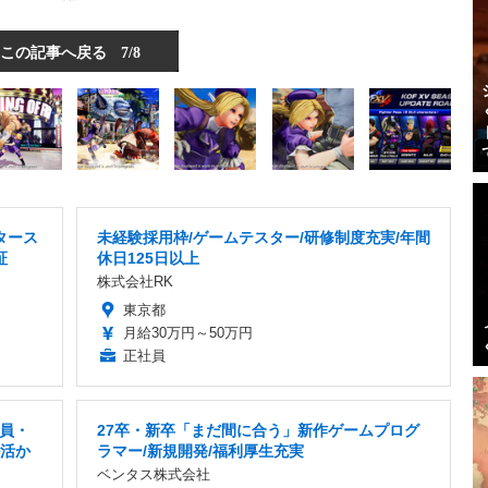
この記事へ戻る
7/8
タース
未経験採用枠/ゲームテスター/研修制度充実/年間
証
休日125日以上
株式会社RK
東京都
月給30万円～50万円
正社員
社員・
27卒・新卒「まだ間に合う」新作ゲームプログ
ル活か
ラマー/新規開発/福利厚生充実
ベンタス株式会社