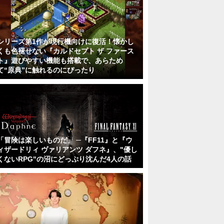
シリーズ第1作が現行機向けに復活！懐かし
くも色褪せない『カルドセプト ザ ファース
ト』遊びやすい機能も搭載で、あらため
て“原典”に触れるのにぴったり
「冒険は楽しいものだ」 ─『FF11』と『ウ
ィザードリィ ヴァリアンツ ダフネ』、"優し
くないRPG"の沼にどっぷり沈んだ4人の話