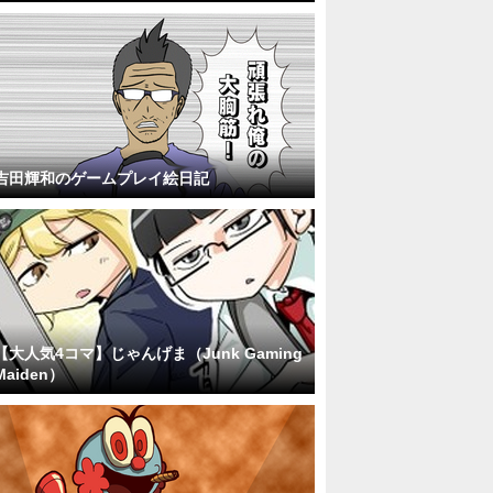
吉田輝和のゲームプレイ絵日記
【大人気4コマ】じゃんげま（Junk Gaming
Maiden）