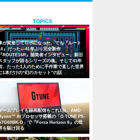
TOPICS
車が変形してロボになった、でも『ルート
16』だった―41年ぶり完全新作
『ROUTE16R』開発者インタビュー。新旧
スタッフが語るシリーズの魂。そして41年
前、たった1人のために手作業で直した世界
に1本だけの“幻のカセット”の話
ゲームプレイも録画配信もこれ1台。AMD
Ryzen™ AIプロセッサ搭載の「G TUNE P5-
A7G60BK-D」で『Forza Horizon 6』の世
界を駆け回る