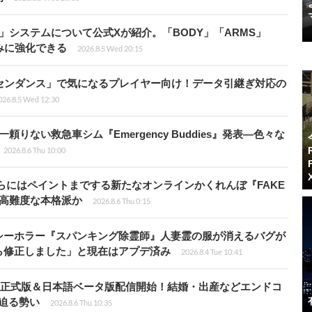
」システムについて公式Xが紹介。「BODY」「ARMS」
みに強化できる
2026.8.5 Wed 20:15
センダンス」で気になるプレイヤー向け！データ引継ぎ対応の
026.8.5 Wed 12:30
りない救急車シム『Emergency Buddies』発表―色々な
2026.8.6 Thu 10:00
らにはペイントまでする新たなオンラインかくれんぼ『FAKE
も高難度な本格派か
2026.8.6 Thu 0:15
シーホラー『スパンキング除霊師』人妻霊の服が消えるバグが
ら修正しました」と現在はアプデ済み
2026.8.4 Tue 10:41
istria』正式版＆日本語ベータ版配信開始！結婚・出産などエンドコ
に迫る勢い
2026.8.6 Thu 10:35