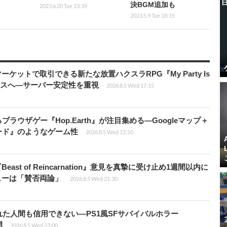
決BGM追加も
2023.6.20 Tue 23:39
2023.5.9 Tue 18:15
ーケットで取引できる新たな放置ハクスラRPG『My Party Is
リリースへ―サーバー安定性を重視
2026.8.5 Wed 17:15
ラウザゲー『Hop.Earth』が注目集める―Googleマップ＋
ード』のようなゲーム性
2026.8.5 Wed 13:50
ast of Reincarnation』意見を真摯に受け止め1週間以内に
ビューは「賛否両論」
2026.8.5 Wed 21:30
た人間も信用できない―PS1風SFサバイバルホラー
開
2026.8.5 Wed 23:00