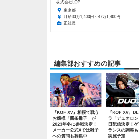
株式会社LOP
東京都
月給33万1,400円～47万1,400円
正社員
編集部おすすめの記事
『KOF XV』相撲で戦う
『KOF XV』D
お嬢様「四条雛子」が
ラ「デュオロン」
2023年冬に参戦決定！
日配信決定！ゲ
メーカー公式Xでは雛子
ランスの調整も
への質問も募集中
実施予定