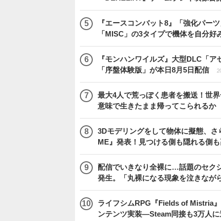
『エースコンバット8』「強化パーツ
「MISC」の3タイプで機体を自分好
『モンハンワイルズ』大型DLC「ア
「序盤体験版」が本日8月5日配信
2
最大4人で荒っぽく患者を搬送！世界一頼
意味で生きたまま帰ってこられるか
3Dモデリングをして物体に擬態、さ
ME』発表！見つける側も隠れる側
配信でいきなり全裸に…話題のセク
発生。「丸裸になる現象を泣きなが
ライフシムRPG『Fields of M
ンテンツ実装―Steam同接も3万人