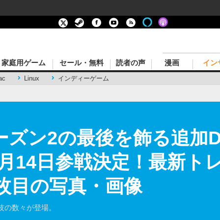
家庭用ゲーム
セール・無料
読者の声
漫画
イン
ac
Linux
インディーゲーム
シーズン2の最後を飾る追加
1月14日参戦決定！最新ト
7枚目の写真・画像
技の数々が登場。