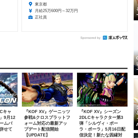
東京都
月給25万600円～32万円
正社員
Sponsored by
LCキャ
『KOF XV』ゲーニッツ
『KOF XV』シーズン
9月12
参戦&クロスプラットフ
2DLCキャラクター第3
ームバ
ォーム対応の最新アッ
弾「シルヴィ・ポー
併せて
プデート配信開始
ラ・ポーラ」5月16日配
【UPDATE】
信決定！新たな因縁対