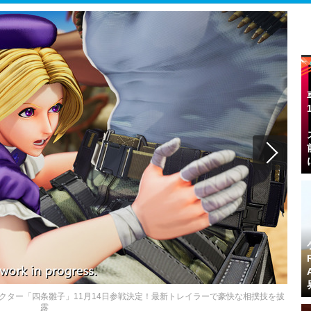
ャラクター「四条雛子」11月14日参戦決定！最新トレイラーで豪快な相撲技を披
露