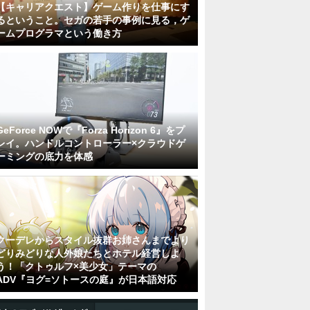
【キャリアクエスト】ゲーム作りを仕事にす
るということ。セガの若手の事例に見る，ゲ
ームプログラマという働き方
GeForce NOWで『Forza Horizon 6』をプ
レイ。ハンドルコントローラー×クラウドゲ
ーミングの底力を体感
クーデレからスタイル抜群お姉さんまでより
どりみどりな人外娘たちとホテル経営しよ
う！「クトゥルフ×美少女」テーマの
ADV『ヨグ=ソトースの庭』が日本語対応