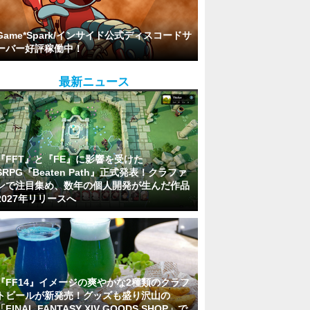
Game*Spark/インサイド公式ディスコードサ
ーバー好評稼働中！
最新ニュース
『FFT』と『FE』に影響を受けた
SRPG『Beaten Path』正式発表！クラファ
ンで注目集め、数年の個人開発が生んだ作品
2027年リリースへ
『FF14』イメージの爽やかな2種類のクラフ
トビールが新発売！グッズも盛り沢山の
「FINAL FANTASY XIV GOODS SHOP」で