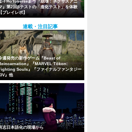
よ！HoYoverse新作『崩壊：ネクサスアニ
マ』第2回βテストの「進化テスト」を体験
【プレイレポ】
連載・注目記事
今週発売の新作ゲーム『Beast of
Reincarnation』『MARVEL Tōkon:
Fighting Souls』『ファイナルファンタジー
XIV』他
有志日本語化の現場から