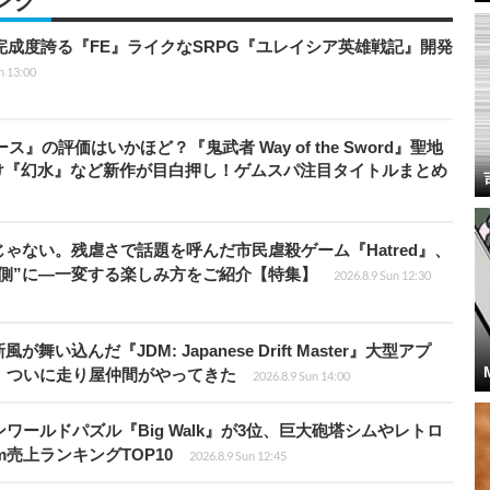
ング
の完成度誇る『FE』ライクなSRPG『ユレイシア英雄戦記』開発
n 13:00
』の評価はいかほど？『鬼武者 Way of the Sword』聖地
け『幻水』など新作が目白押し！ゲムスパ注目タイトルまとめ
じゃない。残虐さで話題を呼んだ市民虐殺ゲーム『Hatred』、
側”に―一変する楽しみ方をご紹介【特集】
2026.8.9 Sun 12:30
込んだ『JDM: Japanese Drift Master』大型アプ
、ついに走り屋仲間がやってきた
2026.8.9 Sun 14:00
ワールドパズル『Big Walk』が3位、巨大砲塔シムやレトロ
m売上ランキングTOP10
2026.8.9 Sun 12:45