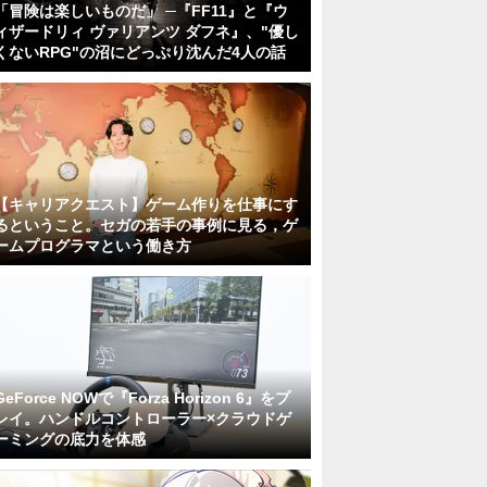
「冒険は楽しいものだ」 ─『FF11』と『ウ
ィザードリィ ヴァリアンツ ダフネ』、"優し
くないRPG"の沼にどっぷり沈んだ4人の話
【キャリアクエスト】ゲーム作りを仕事にす
るということ。セガの若手の事例に見る，ゲ
ームプログラマという働き方
GeForce NOWで『Forza Horizon 6』をプ
レイ。ハンドルコントローラー×クラウドゲ
ーミングの底力を体感