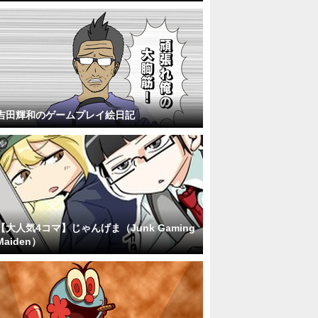
吉田輝和のゲームプレイ絵日記
【大人気4コマ】じゃんげま（Junk Gaming
Maiden）