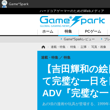
Game*Spark
ハードコアゲーマーのためのWebメディア
ホーム
特集
PCゲーム
Game*Sparkレビュー
プ
ホーム
›
連載・特集
›
特集
›
記事
›
写真・画像
連載・特集
特集
【吉田輝和の絵
て完璧な一日を
ADV『完璧な一
あの頃の漫画や玩具が登場する、1999年