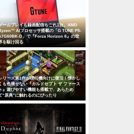
ゲームプレイも録画配信もこれ1台。AMD
Ryzen™ AIプロセッサ搭載の「G TUNE P5-
A7G60BK-D」で『Forza Horizon 6』の世
界を駆け回る
シリーズ第1作が現行機向けに復活！懐かし
くも色褪せない『カルドセプト ザ ファース
ト』遊びやすい機能も搭載で、あらため
て“原典”に触れるのにぴったり