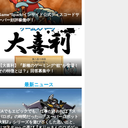
Game*Spark/インサイド公式ディスコードサ
ーバー好評稼働中！
【大喜利】『新種のゲーミング“蚊”が登場！
その特徴とは？』回答募集中！
最新ニュース
EAでもエピックでも、仕事が終われば『ス
パロボ』の時間だった―『スーパーロボット
大戦Z』シリーズを遊び尽くした思い出と、
リマスターへの喜び【オリーさんのロボゲー