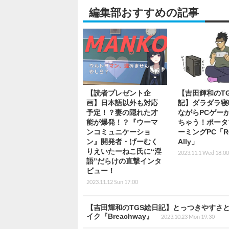
編集部おすすめの記事
【読者プレゼント企
【吉田輝和のT
画】日本語以外も対応
記】ダラダラ寝
予定！？妻の隠れた才
ながらPCゲー
能が爆発！？『ウーマ
ちゃう！ポータ
ンコミュニケーショ
ーミングPC「R
ン』開発者・げーむく
Ally」
りえいたーねこ氏に“淫
2023.11.1 Wed 18:00
語”だらけの直撃インタ
ビュー！
2023.11.12 Sun 17:00
【吉田輝和のTGS絵日記】とっつきやすさ
イク『Breachway』
2023.10.23 Mon 19:30