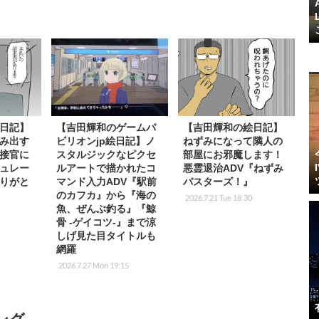
日記】
【吉田輝和のゲームパ
【吉田輝和の絵日記】
み出す
ビリオンjp絵日記】ノ
ねずみになって隣人の
接官に
スタルジックなピクセ
部屋にお邪魔します！
ュレー
ルアートで描かれたコ
悪霊退治ADV『ねずみ
りがと
マンド入力ADV『駅前
バスターズ！』
のカフカ』から『海の
2026.7.21 Tue 18:30
魚、ぜんぶ釣る』『鯨
骨 -ゲイコツ-』まで涼
しげ見た目タイトルも
網羅
2026.7.27 Mon 19:15