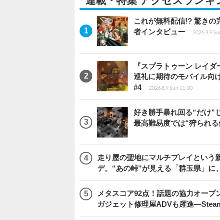
連載・特集 アクセスランキ
これが無料配信!? 驚き
者インタビュー
2026.8.9 Su
『スプラトゥーン レイダース
巡礼に期待のモバイル向
#4
2026.8.9 Sun 11:00
好き勝手暴れ回る“だけ”
最高難易度では“狩られる
走り屋の聖地にマルチプレイという新風が舞い
デ。“あの峠”が見える「群玉県」に
メタスコア92点！話題の協力オープン
ガジェット修理屋ADVも躍進―Stea