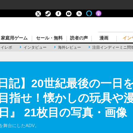
家庭用ゲーム
セール・無料
読者の声
漫画
イン
レイレポ
インタビュー
海外レビュー
注目インディーミニ問
日記】20世紀最後の一日
目指せ！懐かしの玩具や
日』 21枚目の写真・画像
を舞台にしたADV。