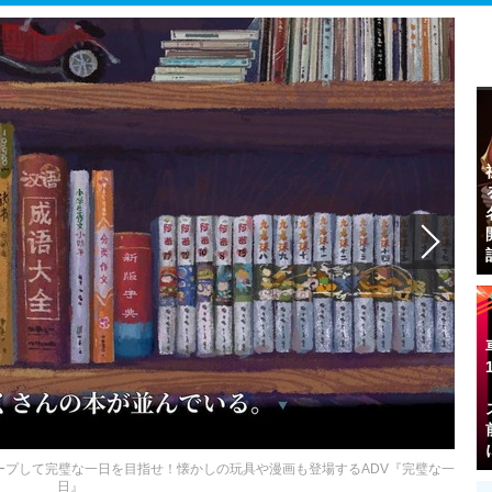
ープして完璧な一日を目指せ！懐かしの玩具や漫画も登場するADV『完璧な一
日』