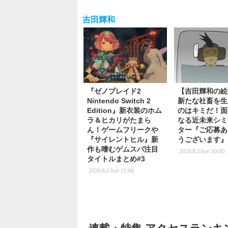
吉田輝和
『ゼノブレイド2
【吉田輝和の絵
Nintendo Switch 2
新たな社畜を生
Edition』新衣装のホム
のはキミだ！面
ラ＆ヒカリがたまら
なる近未来シミ
ん！ゲームフリークや
ター『ご応募あ
『サイレントヒル』新
うございます』
作も嗜むゲムスパ注目
2026.8.2 Sun 10:00
タイトルまとめ#3
2026.8.2 Sun 11:00