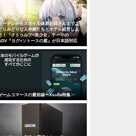
クーデレからスタイル抜群お姉さんまでより
どりみどりな人外娘たちとホテル経営しよ
う！「クトゥルフ×美少女」テーマの
ADV『ヨグ=ソトースの庭』が日本語対応
ゲームコマースの最前線ーXsolla特集