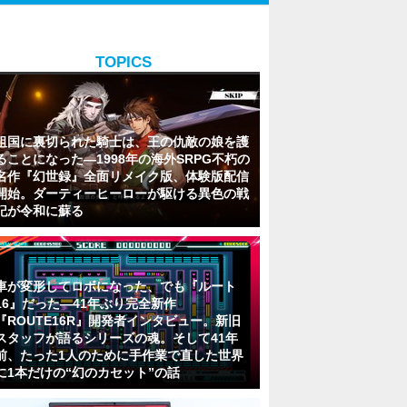
TOPICS
祖国に裏切られた騎士は、王の仇敵の娘を護
ることになった―1998年の海外SRPG不朽の
名作『幻世録』全面リメイク版、体験版配信
開始。ダーティーヒーローが駆ける異色の戦
記が令和に蘇る
車が変形してロボになった、でも『ルート
16』だった―41年ぶり完全新作
『ROUTE16R』開発者インタビュー。新旧
スタッフが語るシリーズの魂。そして41年
前、たった1人のために手作業で直した世界
に1本だけの“幻のカセット”の話