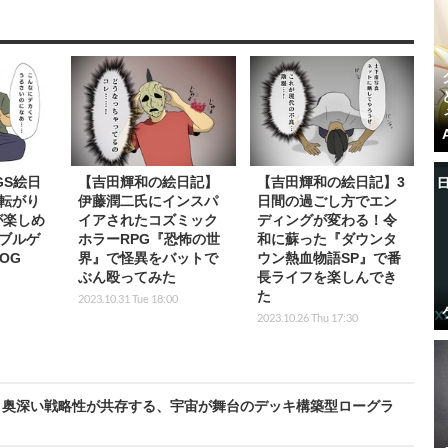
GS絵日
【吉田輝和の絵日記】
【吉田輝和の絵日記】3
転がり
伊藤潤二氏にインスパ
日間の過ごし方でエン
が楽しめ
イアされたコズミック
ディングが変わる！令
ブルゲ
ホラーRPG『恐怖の世
和に蘇った『ダウンタ
OG
界』で怪異をバットで
ウン熱血物語SP』で番
ぶん殴ってみた
長ライフを楽しんでき
た
2023.10.31 Tue 18:00
2023.10.26 Thu 17:30
と奥深い戦略性が共存する、宇宙が舞台のデッキ構築型ローグラ