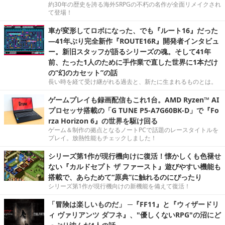
約30年の歴史を誇る海外SRPGの不朽の名作が全面リメイクされ
て登場！
車が変形してロボになった、でも『ルート16』だった
―41年ぶり完全新作『ROUTE16R』開発者インタビュ
ー。新旧スタッフが語るシリーズの魂。そして41年
前、たった1人のために手作業で直した世界に1本だけ
の“幻のカセット”の話
長い時を経て受け継がれる過去と、新たに生まれるものとは。
ゲームプレイも録画配信もこれ1台。AMD Ryzen™ AI
プロセッサ搭載の「G TUNE P5-A7G60BK-D」で『Fo
rza Horizon 6』の世界を駆け回る
ゲーム＆制作の拠点となるノートPCで話題のレースタイトルを
プレイ。放熱性能もチェックしました！
シリーズ第1作が現行機向けに復活！懐かしくも色褪せ
ない『カルドセプト ザ ファースト』遊びやすい機能も
搭載で、あらためて“原典”に触れるのにぴったり
シリーズ第1作が現行機向けの新機能を備えて復活！
「冒険は楽しいものだ」 ─『FF11』と『ウィザードリ
ィ ヴァリアンツ ダフネ』、"優しくないRPG"の沼にど