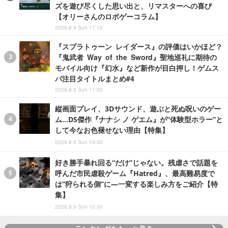
ズを遊び尽くした思い出と、リマスターへの喜び
【オリーさんのロボゲーコラム】
2026.8.9 Sun 17:15
『スプラトゥーン レイダース』の評価はいかほど？
『鬼武者 Way of the Sword』聖地巡礼に期待の
モバイル向け『幻水』など新作が目白押し！ゲムス
パ注目タイトルまとめ#4
2026.8.9 Sun 11:00
縦画面プレイ、3Dサウンド、遊ぶと死ぬ呪いのゲー
ム…DS傑作『ナナシ ノ ゲエム』が“体験型ホラー”と
して今なお色褪せない理由【特集】
2026.8.9 Sun 19:30
好き勝手暴れ回る“だけ”じゃない。残虐さで話題を
呼んだ市民虐殺ゲーム『Hatred』、最高難易度で
は“狩られる側”に―一変する楽しみ方をご紹介【特
集】
2026.8.9 Sun 12:30