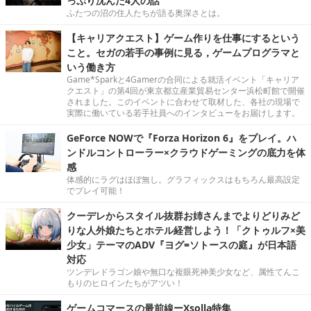
っぷり沈んだ4人の話
ふたつの沼の住人たちが語る奥深さとは。
【キャリアクエスト】ゲーム作りを仕事にするという
こと。セガの若手の事例に見る，ゲームプログラマと
いう働き方
Game*Sparkと4Gamerの合同による就活イベント「キャリア
クエスト」の第4回が東京都立産業貿易センター浜松町館で開催
されました。このイベントに合わせて取材した、各社の現場で
実際に働いている若手社員へのインタビューをお届けします。
GeForce NOWで『Forza Horizon 6』をプレイ。ハ
ンドルコントローラー×クラウドゲーミングの底力を体
感
体感的にラグはほぼ無し。グラフィックスはもちろん最高設定
でプレイ可能！
クーデレからスタイル抜群お姉さんまでよりどりみど
りな人外娘たちとホテル経営しよう！「クトゥルフ×美
少女」テーマのADV『ヨグ=ソトースの庭』が日本語
対応
ツンデレドラゴン娘や無口な複眼死神美少女など、属性てんこ
もりのヒロインたちがアツい！
ゲームコマースの最前線ーXsolla特集