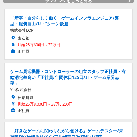
ランキングをもっと見る
「新卒・自分らしく働く」ゲームインフラエンジニア/髪
型・服装自由/U・Iターン歓迎
株式会社LOP
東京都
月給26万600円～32万円
正社員
ゲーム周辺機器・コントローラーの組立スタッフ正社員・有
給消化率高い「正社員/年間休日125日/IT・ゲーム業界志
望」
Yts株式会社
神奈川県
月給25万8,000円～38万8,200円
正社員
「好きなゲームに関わりながら働ける」ゲームテスター/未
経験OK/研修あり/シンプル作業/20~30代活躍中