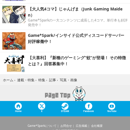
【大人気4コマ】じゃんげま（Junk Gaming Maide
n）
Game*Sparkの一大コンテンツに成長した4コマ。単行本も好評
発売中！
Game*Spark/インサイド公式ディスコードサーバー
好評稼働中！
【大喜利】『新種のゲーミング“蚊”が登場！ その特徴
とは？』回答募集中！
写真・画像
ホーム
›
連載・特集
›
特集
›
記事
›
Home
X
STEAM
Facebook
YouTube
Game*Sparkについて
お問合せ
広告掲載
会社概要