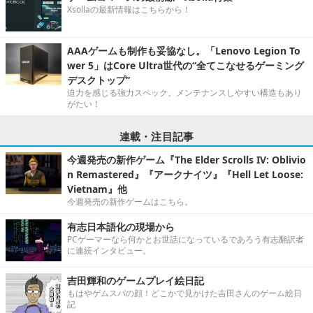
Xsollaの最新情報はこちらから！
AAAゲームも制作も妥協なし。「Lenovo Legion To
wer 5」はCore Ultra世代の“全てこなせるゲーミング
デスクトップ”
迫力を感じる強力スペック。メンテナンスしやすい構造もあり
がたい！
連載・注目記事
今週発売の新作ゲーム『The Elder Scrolls IV: Oblivio
n Remastered』『アークナイツ』『Hell Let Loose:
Vietnam』他
今週発売の新作ゲームはこちら。
有志日本語化の現場から
PCゲーマーなら何かとお世話になっているであろう有志翻訳者
に連続インタビュー。
吉田輝和のゲームプレイ絵日記
もはやゲムスパの顔！どこかで見かけた吉田さんのゲーム絵日
記