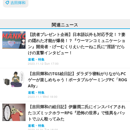
吉田輝和
関連ニュース
【読者プレゼント企画】日本語以外も対応予定！？妻
の隠れた才能が爆発！？『ウーマンコミュニケーショ
ン』開発者・げーむくりえいたーねこ氏に“淫語”だら
けの直撃インタビュー！
連載・特集
2023.11.12 Sun 17:00
【吉田輝和のTGS絵日記】ダラダラ寝転がりながらPC
ゲーが楽しめちゃう！ポータブルゲーミングPC「ROG
Ally」
連載・特集
2023.11.1 Wed 18:00
【吉田輝和の絵日記】伊藤潤二氏にインスパイアされ
たコズミックホラーRPG『恐怖の世界』で怪異をバッ
トでぶん殴ってみた
連載・特集
2023.10.31 Tue 18:00