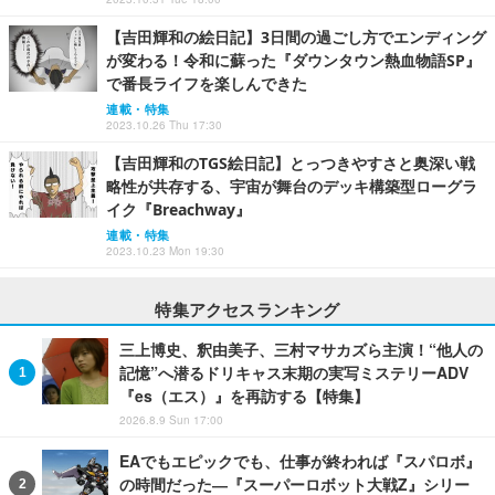
【吉田輝和の絵日記】3日間の過ごし方でエンディング
が変わる！令和に蘇った『ダウンタウン熱血物語SP』
で番長ライフを楽しんできた
連載・特集
2023.10.26 Thu 17:30
【吉田輝和のTGS絵日記】とっつきやすさと奥深い戦
略性が共存する、宇宙が舞台のデッキ構築型ローグラ
イク『Breachway』
連載・特集
2023.10.23 Mon 19:30
特集アクセスランキング
三上博史、釈由美子、三村マサカズら主演！“他人の
記憶”へ潜るドリキャス末期の実写ミステリーADV
『es（エス）』を再訪する【特集】
2026.8.9 Sun 17:00
EAでもエピックでも、仕事が終われば『スパロボ』
の時間だった―『スーパーロボット大戦Z』シリー