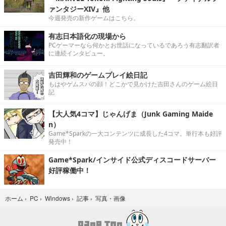
ァンタジーXIV』他
今週発売の新作ゲームはこちら。
有志日本語化の現場から
PCゲーマーなら何かとお世話になっているであろう有志翻訳者
に連続インタビュー。
吉田輝和のゲームプレイ絵日記
もはやゲムスパの顔！どこかで見かけた吉田さんのゲーム絵日
記
【大人気4コマ】じゃんげま（Junk Gaming Maide
n）
Game*Sparkの一大コンテンツに成長した4コマ。単行本も好評
発売中！
Game*Spark/インサイド公式ディスコードサーバー
好評稼働中！
写真・画像
ホーム
›
PC
›
Windows
›
記事
›