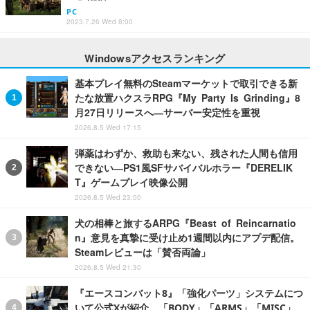
PC
2023.7.26 Wed 8:00
Windowsアクセスランキング
基本プレイ無料のSteamマーケットで取引できる新
たな放置ハクスラRPG『My Party Is Grinding』8
月27日リリースへ―サーバー安定性を重視
2026.8.5 Wed 17:15
弾薬はわずか、救助も来ない、残された人間も信用
できない―PS1風SFサバイバルホラー『DERELIK
T』ゲームプレイ映像公開
2026.8.5 Wed 23:00
犬の相棒と旅するARPG『Beast of Reincarnatio
n』意見を真摯に受け止め1週間以内にアプデ配信。
Steamレビューは「賛否両論」
2026.8.5 Wed 21:30
『エースコンバット8』「強化パーツ」システムにつ
いて公式Xが紹介。「BODY」「ARMS」「MISC」