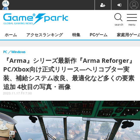
search
menu
ホーム
アクセスランキング
特集
PCゲーム
家庭用ゲー
PC
Windows
『Arma』シリーズ最新作『Arma Reforger』
PC/Xbox向け正式リリース―ヘリコプター実
装、補給システム改良、最適化など多くの要素
追加 4枚目の写真・画像
2023.11.17 Fri 7:00