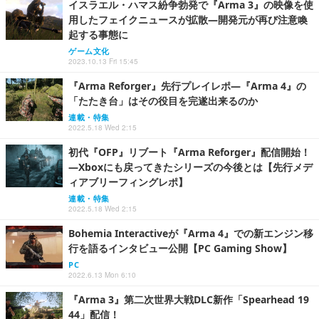
イスラエル・ハマス紛争勃発で『Arma 3』の映像を使
用したフェイクニュースが拡散―開発元が再び注意喚
起する事態に
ゲーム文化
2023.10.13 Fri 15:45
『Arma Reforger』先行プレイレポ―『Arma 4』の
「たたき台」はその役目を完遂出来るのか
連載・特集
2022.5.18 Wed 2:15
初代『OFP』リブート『Arma Reforger』配信開始！
―Xboxにも戻ってきたシリーズの今後とは【先行メデ
ィアブリーフィングレポ】
連載・特集
2022.5.18 Wed 2:15
Bohemia Interactiveが『Arma 4』での新エンジン移
行を語るインタビュー公開【PC Gaming Show】
PC
2022.6.13 Mon 6:10
『Arma 3』第二次世界大戦DLC新作「Spearhead 19
44」配信！