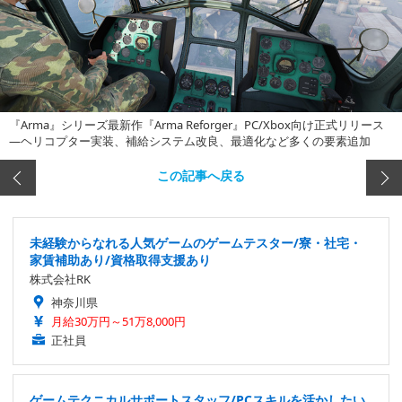
『Arma』シリーズ最新作『Arma Reforger』PC/Xbox向け正式リリース
―ヘリコプター実装、補給システム改良、最適化など多くの要素追加
この記事へ戻る
未経験からなれる人気ゲームのゲームテスター/寮・社宅・
家賃補助あり/資格取得支援あり
株式会社RK
神奈川県
月給30万円～51万8,000円
正社員
ゲームテクニカルサポートスタッフ/PCスキルを活かしたい