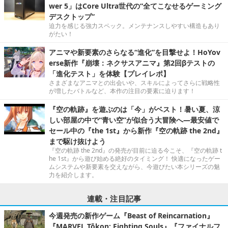
wer 5」はCore Ultra世代の“全てこなせるゲーミング
デスクトップ”
迫力を感じる強力スペック。メンテナンスしやすい構造もあり
がたい！
アニマや新要素のさらなる“進化”を目撃せよ！HoYov
erse新作『崩壊：ネクサスアニマ』第2回βテストの
「進化テスト」を体験【プレイレポ】
さまざまなアニマとの出会いや、スキルによってさらに戦略性
が増したバトルなど、本作の注目の要素に迫ります！
『空の軌跡』を遊ぶのは「今」がベスト！暑い夏、涼
しい部屋の中で“青い空”が似合う大冒険へ―最安値で
セール中の『the 1st』から新作『空の軌跡 the 2nd』
まで駆け抜けよう
『空の軌跡 the 2nd』の発売が目前に迫る今こそ、『空の軌跡 t
he 1st』から遊び始める絶好のタイミング！ 快適になったゲー
ムシステムや新要素を交えながら、今遊びたい本シリーズの魅
力を紹介します。
連載・注目記事
今週発売の新作ゲーム『Beast of Reincarnation』
『MARVEL Tōkon: Fighting Souls』『ファイナルフ