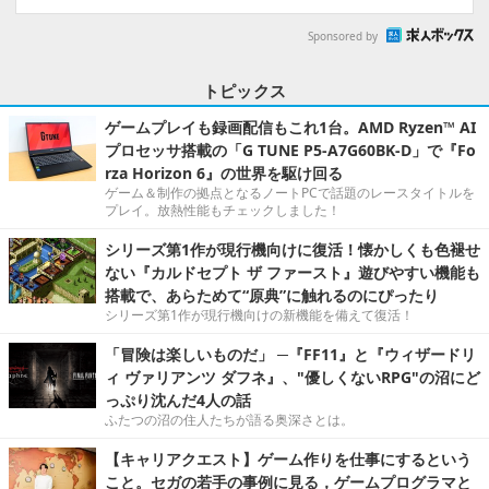
Sponsored by
トピックス
ゲームプレイも録画配信もこれ1台。AMD Ryzen™ AI
プロセッサ搭載の「G TUNE P5-A7G60BK-D」で『Fo
rza Horizon 6』の世界を駆け回る
ゲーム＆制作の拠点となるノートPCで話題のレースタイトルを
プレイ。放熱性能もチェックしました！
シリーズ第1作が現行機向けに復活！懐かしくも色褪せ
ない『カルドセプト ザ ファースト』遊びやすい機能も
搭載で、あらためて“原典”に触れるのにぴったり
シリーズ第1作が現行機向けの新機能を備えて復活！
「冒険は楽しいものだ」 ─『FF11』と『ウィザードリ
ィ ヴァリアンツ ダフネ』、"優しくないRPG"の沼にど
っぷり沈んだ4人の話
ふたつの沼の住人たちが語る奥深さとは。
【キャリアクエスト】ゲーム作りを仕事にするという
こと。セガの若手の事例に見る，ゲームプログラマと