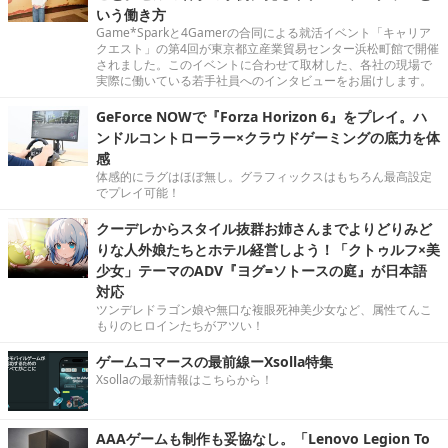
いう働き方
Game*Sparkと4Gamerの合同による就活イベント「キャリア
クエスト」の第4回が東京都立産業貿易センター浜松町館で開催
されました。このイベントに合わせて取材した、各社の現場で
実際に働いている若手社員へのインタビューをお届けします。
GeForce NOWで『Forza Horizon 6』をプレイ。ハ
ンドルコントローラー×クラウドゲーミングの底力を体
感
体感的にラグはほぼ無し。グラフィックスはもちろん最高設定
でプレイ可能！
クーデレからスタイル抜群お姉さんまでよりどりみど
りな人外娘たちとホテル経営しよう！「クトゥルフ×美
少女」テーマのADV『ヨグ=ソトースの庭』が日本語
対応
ツンデレドラゴン娘や無口な複眼死神美少女など、属性てんこ
もりのヒロインたちがアツい！
ゲームコマースの最前線ーXsolla特集
Xsollaの最新情報はこちらから！
AAAゲームも制作も妥協なし。「Lenovo Legion To