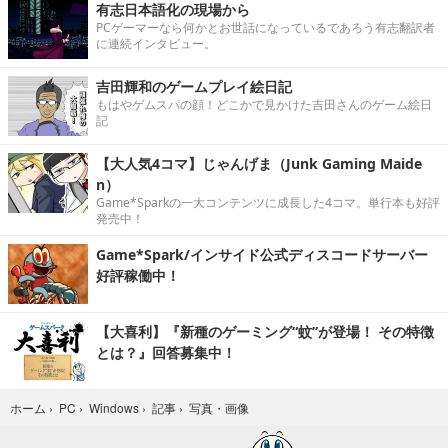
有志日本語化の現場から
PCゲーマーなら何かとお世話になっているであろう有志翻訳者
に連続インタビュー。
吉田輝和のゲームプレイ絵日記
もはやゲムスパの顔！どこかで見かけた吉田さんのゲーム絵日
記
【大人気4コマ】じゃんげま（Junk Gaming Maide
n）
Game*Sparkの一大コンテンツに成長した4コマ。単行本も好評
発売中！
Game*Spark/インサイド公式ディスコードサーバー
好評稼働中！
【大喜利】『新種のゲーミング“蚊”が登場！ その特徴
とは？』回答募集中！
写真・画像
ホーム
›
PC
›
Windows
›
記事
›