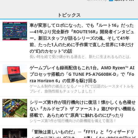
トピックス
車が変形してロボになった、でも『ルート16』だった
―41年ぶり完全新作『ROUTE16R』開発者インタビュ
ー。新旧スタッフが語るシリーズの魂。そして41年
前、たった1人のために手作業で直した世界に1本だけ
の“幻のカセット”の話
長い時を経て受け継がれる過去と、新たに生まれるものとは。
ゲームプレイも録画配信もこれ1台。AMD Ryzen™ AI
プロセッサ搭載の「G TUNE P5-A7G60BK-D」で『Fo
rza Horizon 6』の世界を駆け回る
ゲーム＆制作の拠点となるノートPCで話題のレースタイトルを
プレイ。放熱性能もチェックしました！
シリーズ第1作が現行機向けに復活！懐かしくも色褪せ
ない『カルドセプト ザ ファースト』遊びやすい機能も
搭載で、あらためて“原典”に触れるのにぴったり
シリーズ第1作が現行機向けの新機能を備えて復活！
「冒険は楽しいものだ」 ─『FF11』と『ウィザードリ