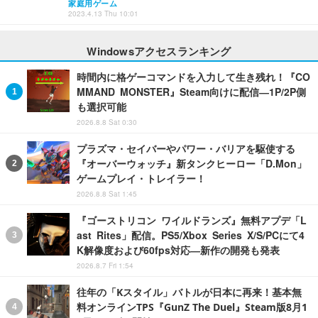
家庭用ゲーム
2023.4.13 Thu 10:01
Windowsアクセスランキング
時間内に格ゲーコマンドを入力して生き残れ！『CO
MMAND MONSTER』Steam向けに配信―1P/2P側
も選択可能
2026.8.8 Sat 0:30
プラズマ・セイバーやパワー・バリアを駆使する
『オーバーウォッチ』新タンクヒーロー「D.Mon」
ゲームプレイ・トレイラー！
2026.8.8 Sat 1:45
『ゴーストリコン ワイルドランズ』無料アプデ「L
ast Rites」配信。PS5/Xbox Series X/S/PCにて4
K解像度および60fps対応―新作の開発も発表
2026.8.7 Fri 1:54
往年の「Kスタイル」バトルが日本に再来！基本無
料オンラインTPS『GunZ The Duel』Steam版8月1