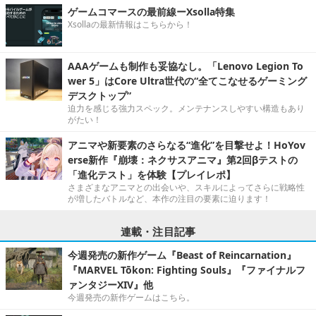
ゲームコマースの最前線ーXsolla特集
Xsollaの最新情報はこちらから！
AAAゲームも制作も妥協なし。「Lenovo Legion To
wer 5」はCore Ultra世代の“全てこなせるゲーミング
デスクトップ”
迫力を感じる強力スペック。メンテナンスしやすい構造もあり
がたい！
アニマや新要素のさらなる“進化”を目撃せよ！HoYov
erse新作『崩壊：ネクサスアニマ』第2回βテストの
「進化テスト」を体験【プレイレポ】
さまざまなアニマとの出会いや、スキルによってさらに戦略性
が増したバトルなど、本作の注目の要素に迫ります！
連載・注目記事
今週発売の新作ゲーム『Beast of Reincarnation』
『MARVEL Tōkon: Fighting Souls』『ファイナルフ
ァンタジーXIV』他
今週発売の新作ゲームはこちら。