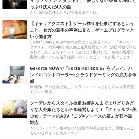
ィ ヴァリアンツ ダフネ』、"優しくないRPG"の沼にど
っぷり沈んだ4人の話
ふたつの沼の住人たちが語る奥深さとは。
【キャリアクエスト】ゲーム作りを仕事にするという
こと。セガの若手の事例に見る，ゲームプログラマと
いう働き方
Game*Sparkと4Gamerの合同による就活イベント「キャリア
クエスト」の第4回が東京都立産業貿易センター浜松町館で開催
されました。このイベントに合わせて取材した、各社の現場で
実際に働いている若手社員へのインタビューをお届けします。
GeForce NOWで『Forza Horizon 6』をプレイ。ハ
ンドルコントローラー×クラウドゲーミングの底力を体
感
体感的にラグはほぼ無し。グラフィックスはもちろん最高設定
でプレイ可能！
クーデレからスタイル抜群お姉さんまでよりどりみど
りな人外娘たちとホテル経営しよう！「クトゥルフ×美
少女」テーマのADV『ヨグ=ソトースの庭』が日本語
対応
ツンデレドラゴン娘や無口な複眼死神美少女など、属性てんこ
もりのヒロインたちがアツい！