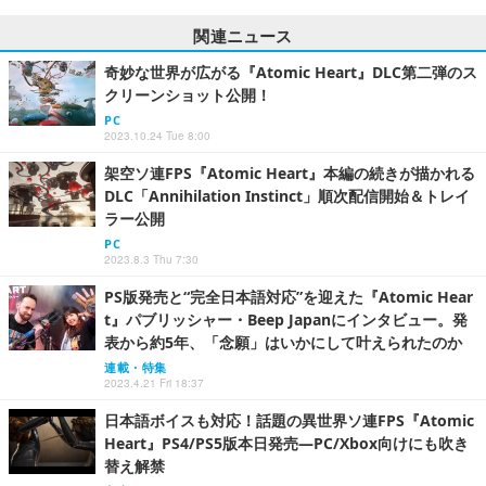
関連ニュース
奇妙な世界が広がる『Atomic Heart』DLC第二弾のス
クリーンショット公開！
PC
2023.10.24 Tue 8:00
架空ソ連FPS『Atomic Heart』本編の続きが描かれる
DLC「Annihilation Instinct」順次配信開始＆トレイ
ラー公開
PC
2023.8.3 Thu 7:30
PS版発売と“完全日本語対応”を迎えた『Atomic Hear
t』パブリッシャー・Beep Japanにインタビュー。発
表から約5年、「念願」はいかにして叶えられたのか
連載・特集
2023.4.21 Fri 18:37
日本語ボイスも対応！話題の異世界ソ連FPS『Atomic
Heart』PS4/PS5版本日発売―PC/Xbox向けにも吹き
替え解禁