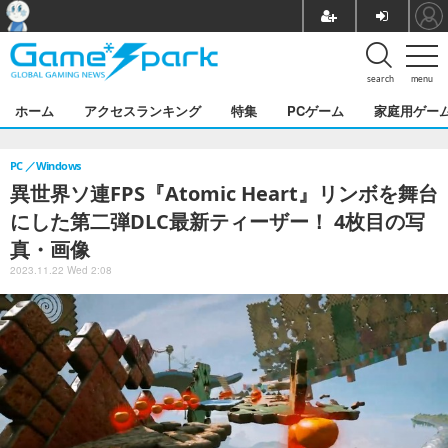
search
menu
ホーム
アクセスランキング
特集
PCゲーム
家庭用ゲー
PC
Windows
異世界ソ連FPS『Atomic Heart』リンボを舞台
にした第二弾DLC最新ティーザー！ 4枚目の写
真・画像
2023.11.22 Wed 2:08