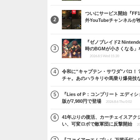
ついにサービス開始『FF
外YouTubeチャンネルが
『ゼノブレイド2 Ninten
時のBGMが小さくなる
2026.8.5 Wed 15:20
令和に“キャプテン・サワダ”パロ！？
チャ。あのハラキリや馬乗り爆発技
『Lies of P：コンプリート エデ
版が7,980円で登場
2026.8.6 Thu 0:02
41年ぶりの復活、カーチェイスアクシ
い、可変ロボで敵軍団に反撃開始
20
『ファイアーエムブレム 万紫千紅』