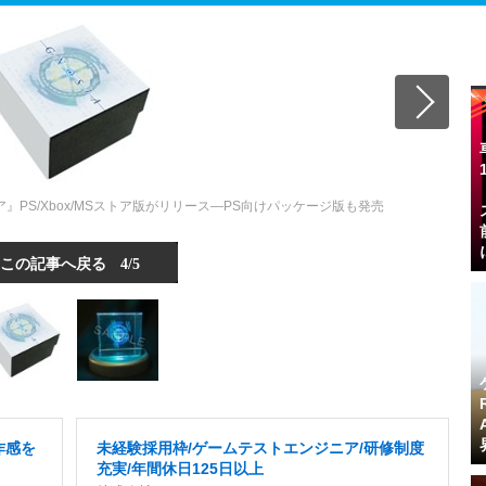
PS/Xbox/MSストア版がリリース―PS向けパッケージ版も発売
この記事へ戻る
4/5
作感を
未経験採用枠/ゲームテストエンジニア/研修制度
充実/年間休日125日以上