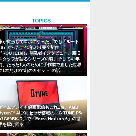
TOPICS
車が変形してロボになった、でも『ルート
16』だった―41年ぶり完全新作
『ROUTE16R』開発者インタビュー。新旧
スタッフが語るシリーズの魂。そして41年
前、たった1人のために手作業で直した世界
に1本だけの“幻のカセット”の話
ゲームプレイも録画配信もこれ1台。AMD
Ryzen™ AIプロセッサ搭載の「G TUNE P5-
A7G60BK-D」で『Forza Horizon 6』の世
界を駆け回る