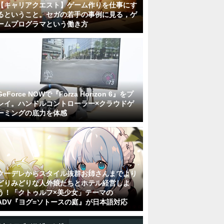
【キャリアクエスト】ゲーム作りを仕事にす
るということ。セガの若手の事例に見る，ゲ
ームプログラマという働き方
GeForce NOWで『Forza Horizon 6』をプ
レイ。ハンドルコントローラー×クラウドゲ
ーミングの底力を体感
クーデレからスタイル抜群お姉さんまでより
どりみどりな人外娘たちとホテル経営しよ
う！「クトゥルフ×美少女」テーマの
ADV『ヨグ=ソトースの庭』が日本語対応