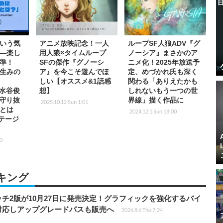
という気
アニメ放映記念！一人
ループSF人狼ADV『グ
―楽し
用人狼×タイムループ
ノーシア』まさかのア
準！
SFの傑作『グノーシ
ニメ化！2025年放送予
生みの
ア』を今こそ遊んでほ
定、めづかれ氏も深く
しい【オススメ&1話感
関わる「ありえたかも
」水谷俊
想】
しれないもう一つの世
を守り抜
界線」描く作品に
2025.10.12 Sun 1:01
儀とは
2024.12.1 Sun 18:00
ステージ
00
キング
チ2版が10月27日に発売決定！グラフィックを強化するバイ
対応しアップグレードパスも販売へ
2026.8.6 Thu 7:24