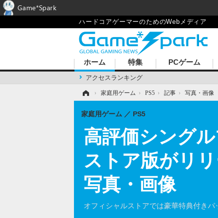
Game*Spark
ハードコアゲーマーのためのWebメディア
ホーム
特集
PCゲーム
アクセスランキング
ホーム
›
家庭用ゲーム
›
PS5
›
記事
›
写真・画像
家庭用ゲーム
PS5
高評価シングルプ
ストア版がリリ
写真・画像
オフィシャルストアでは豪華特典付きパ