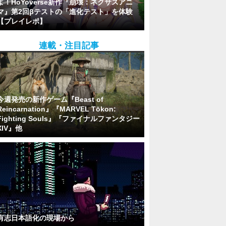
よ！HoYoverse新作『崩壊：ネクサスアニ
マ』第2回βテストの「進化テスト」を体験
【プレイレポ】
連載・注目記事
今週発売の新作ゲーム『Beast of
Reincarnation』『MARVEL Tōkon:
Fighting Souls』『ファイナルファンタジー
XIV』他
有志日本語化の現場から