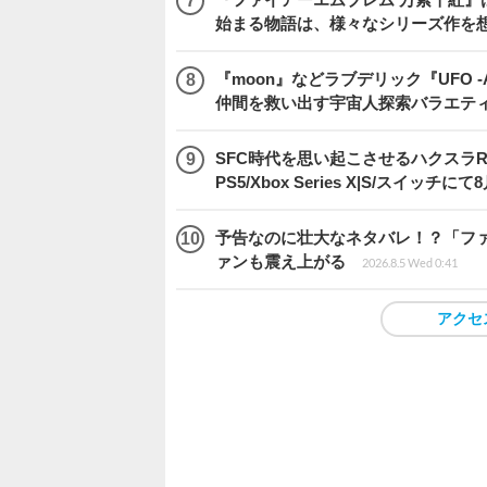
始まる物語は、様々なシリーズ作を
『moon』などラブデリック『UFO -A 
仲間を救い出す宇宙人探索バラエテ
SFC時代を思い起こさせるハクスラRPG
PS5/Xbox Series X|S/スイッチに
予告なのに壮大なネタバレ！？「ファイ
ァンも震え上がる
2026.8.5 Wed 0:41
アクセ