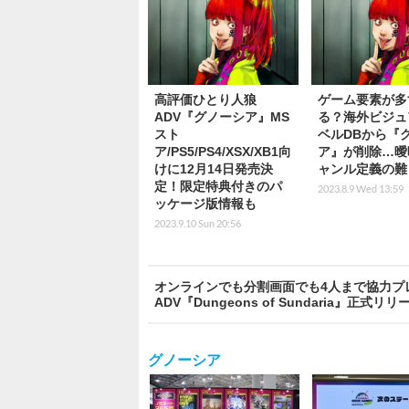
高評価ひとり人狼
ゲーム要素が多
ADV『グノーシア』MS
る？海外ビジュ
スト
ベルDBから『
ア/PS5/PS4/XSX/XB1向
ア』が削除…曖
けに12月14日発売決
ャンル定義の難
定！限定特典付きのパ
2023.8.9 Wed 13:59
ッケージ版情報も
2023.9.10 Sun 20:56
オンラインでも分割画面でも4人まで協力プ
ADV『Dungeons of Sundaria』正式リリ
グノーシア