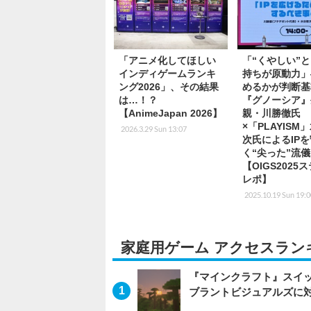
「アニメ化してほしい
「“くやしい”
インディゲームランキ
持ちが原動力」
ング2026」、その結果
めるかが判断基
は…！？
『グノーシア』
【AnimeJapan 2026】
親・川勝徹氏
×「PLAYISM
2026.3.29 Sun 13:07
次氏によるIP
く“尖った”流
【OIGS2025
レポ】
2025.10.19 Sun 19:
家庭用ゲーム アクセスラン
『マインクラフト』スイッ
ブラントビジュアルズに