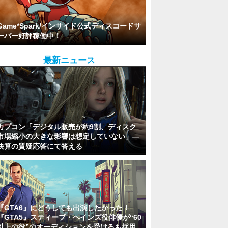
Game*Spark/インサイド公式ディスコードサ
ーバー好評稼働中！
最新ニュース
カプコン「デジタル販売が約9割、ディスク
市場縮小の大きな影響は想定していない」―
決算の質疑応答にて答える
『GTA6』にどうしても出演したかった！
『GTA5』スティーブ・ヘインズ役俳優が“60
以上の役”のオーディションを受けるも採用