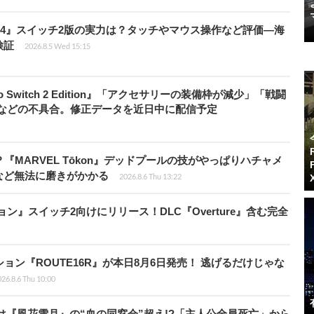
14』スイッチ2版の実力は？タッチやマウス操作など評価―海
検証
2026.8.5 Wed 15:15
do Switch 2 Edition』「アクセサリーの装備枠が減少」「戦闘
」などの不具合。修正データを近日中に配信予定
『MARVEL Tōkon』デッドプールの技がやっぱりハチャメ
など無法に磨きがかかる
2026.8.6 Thu 13:22
ィション』スイッチ2向けにリリース！DLC『Overture』含む完全
ョン『ROUTE16R』が本日8月6日発売！ 逃げるだけじゃな
26.8.6 Thu 10:00
は『風花雪月』の“血の同窓会”超え!?「主人公全員死亡」から