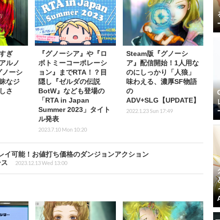
すぎ
『グノーシア』や『ロ
Steam版『グノーシ
アルノ
ボトミーコーポレーシ
ア』配信開始！1人用な
グノーシ
ョン』までRTA！？目
のにしっかり「人狼」
昧なジ
隠し『ゼルダの伝説
味わえる、濃厚SF物語
しさ
BotW』なども登場の
の
「RTA in Japan
ADV+SLG【UPDATE】
Summer 2023」タイト
2022.1.23 Sun 17:49
ル発表
2023.7.10 Mon 10:20
レイ可能！お値打ち価格のダンジョンアクション
ース
2023.12.13 Wed 13:00