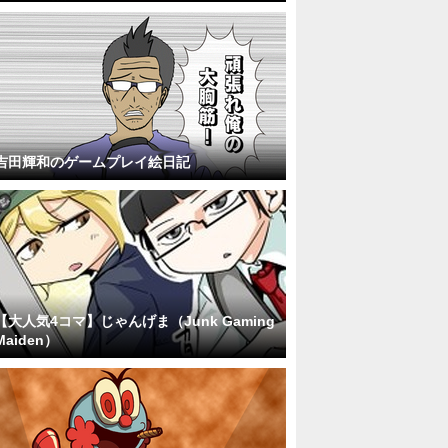
吉田輝和のゲームプレイ絵日記
【大人気4コマ】じゃんげま（Junk Gaming
Maiden）