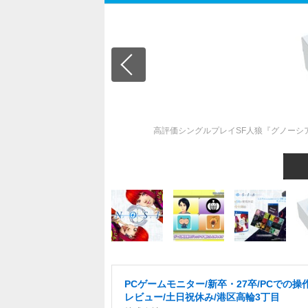
高評価シングルプレイSF人狼『グノーシア』
PCゲームモニター/新卒・27卒/PCでの操
レビュー/土日祝休み/港区高輪3丁目