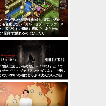
シリーズ第1作が現行機向けに復活！懐かし
くも色褪せない『カルドセプト ザ ファース
ト』遊びやすい機能も搭載で、あらため
て“原典”に触れるのにぴったり
「冒険は楽しいものだ」 ─『FF11』と『ウ
ィザードリィ ヴァリアンツ ダフネ』、"優し
くないRPG"の沼にどっぷり沈んだ4人の話