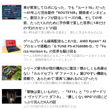
車が変形してロボになった、でも『ルート16』だった
―41年ぶり完全新作『ROUTE16R』開発者インタビュ
ー。新旧スタッフが語るシリーズの魂。そして41年
前、たった1人のために手作業で直した世界に1本だけ
の“幻のカセット”の話
長い時を経て受け継がれる過去と、新たに生まれるものとは。
ゲームプレイも録画配信もこれ1台。AMD Ryzen™ AI
プロセッサ搭載の「G TUNE P5-A7G60BK-D」で『Fo
rza Horizon 6』の世界を駆け回る
ゲーム＆制作の拠点となるノートPCで話題のレースタイトルを
プレイ。放熱性能もチェックしました！
シリーズ第1作が現行機向けに復活！懐かしくも色褪せ
ない『カルドセプト ザ ファースト』遊びやすい機能も
搭載で、あらためて“原典”に触れるのにぴったり
シリーズ第1作が現行機向けの新機能を備えて復活！
「冒険は楽しいものだ」 ─『FF11』と『ウィザードリ
ィ ヴァリアンツ ダフネ』、"優しくないRPG"の沼にど
っぷり沈んだ4人の話
ふたつの沼の住人たちが語る奥深さとは。