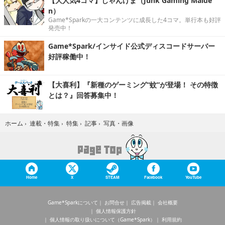
【大人気4コマ】じゃんげま（Junk Gaming Maide
n）
Game*Sparkの一大コンテンツに成長した4コマ。単行本も好評
発売中！
Game*Spark/インサイド公式ディスコードサーバー
好評稼働中！
【大喜利】『新種のゲーミング“蚊”が登場！ その特徴
とは？』回答募集中！
写真・画像
ホーム
›
連載・特集
›
特集
›
記事
›
Home
X
STEAM
Facebook
YouTube
Game*Sparkについて
お問合せ
広告掲載
会社概要
個人情報保護方針
個人情報の取り扱いについて（Game*Spark）
利用規約