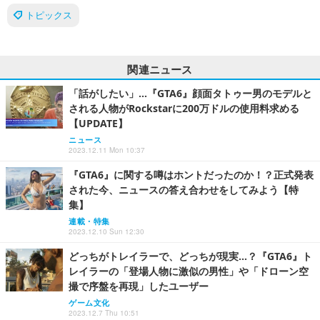
トピックス
関連ニュース
「話がしたい」…『GTA6』顔面タトゥー男のモデルと
される人物がRockstarに200万ドルの使用料求める
【UPDATE】
ニュース
2023.12.11 Mon 10:37
『GTA6』に関する噂はホントだったのか！？正式発表
された今、ニュースの答え合わせをしてみよう【特
集】
連載・特集
2023.12.10 Sun 12:30
どっちがトレイラーで、どっちが現実…？『GTA6』ト
レイラーの「登場人物に激似の男性」や「ドローン空
撮で序盤を再現」したユーザー
ゲーム文化
2023.12.7 Thu 10:51