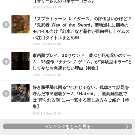
【オリーさんのロボゲーコラム】
2026.8.9 Sun 17:15
『スプラトゥーン レイダース』の評価はいかほど？
『鬼武者 Way of the Sword』聖地巡礼に期待の
モバイル向け『幻水』など新作が目白押し！ゲムス
パ注目タイトルまとめ#4
2026.8.9 Sun 11:00
縦画面プレイ、3Dサウンド、遊ぶと死ぬ呪いのゲー
ム…DS傑作『ナナシ ノ ゲエム』が“体験型ホラー”と
して今なお色褪せない理由【特集】
2026.8.9 Sun 19:30
好き勝手暴れ回る“だけ”じゃない。残虐さで話題を
呼んだ市民虐殺ゲーム『Hatred』、最高難易度で
は“狩られる側”に―一変する楽しみ方をご紹介【特
集】
2026.8.9 Sun 12:30
ランキングをもっと見る