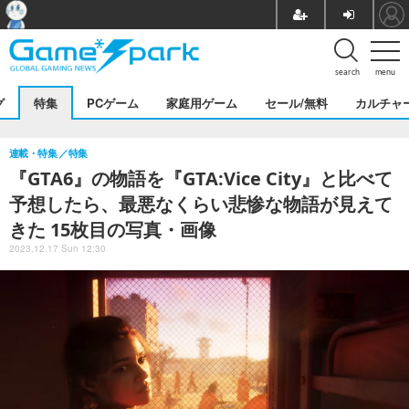
search
menu
グ
特集
PCゲーム
家庭用ゲーム
セール/無料
カルチャ
連載・特集
特集
『GTA6』の物語を『GTA:Vice City』と比べて
予想したら、最悪なくらい悲惨な物語が見えて
きた 15枚目の写真・画像
2023.12.17 Sun 12:30