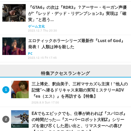
『GTA6』の次は『RDR3』？アーサー・モーガン声優
が“『レッド・デッド・リデンプション3』実現は「確
実」”と思う…
ゲーム文化
2023.12.7 Thu 20:30
エロティックホラーシリーズ最新作『Lust of God』
発表！ 人類は神を殺した
PC
2023.12.15 Fri 17:45
特集アクセスランキング
三上博史、釈由美子、三村マサカズら主演！“他人の
記憶”へ潜るドリキャス末期の実写ミステリーADV
『es（エス）』を再訪する【特集】
2026.8.9 Sun 17:00
EAでもエピックでも、仕事が終われば『スパロボ』
の時間だった―『スーパーロボット大戦Z』シリー
ズを遊び尽くした思い出と、リマスターへの喜び