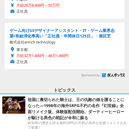
月給26万8,400円～55万円
正社員
ゲーム向けUIデザイナーアシスタント・IT・ゲーム業界志
望/有給消化率高い「正社員・年間休日125日」・港区芝
株式会社enrich technology
東京都
月給32万1,400円～46万1,400円
正社員
Sponsored by
トピックス
祖国に裏切られた騎士は、王の仇敵の娘を護ることに
なった―1998年の海外SRPG不朽の名作『幻世録』全
面リメイク版、体験版配信開始。ダーティーヒーロー
が駆ける異色の戦記が令和に蘇る
約30年の歴史を誇る海外SRPGの不朽の名作が全面リメイクされ
て登場！