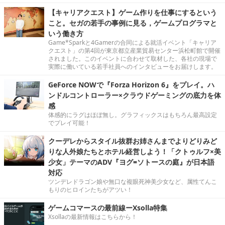
【キャリアクエスト】ゲーム作りを仕事にするという
こと。セガの若手の事例に見る，ゲームプログラマと
いう働き方
Game*Sparkと4Gamerの合同による就活イベント「キャリア
クエスト」の第4回が東京都立産業貿易センター浜松町館で開催
されました。このイベントに合わせて取材した、各社の現場で
実際に働いている若手社員へのインタビューをお届けします。
GeForce NOWで『Forza Horizon 6』をプレイ。ハ
ンドルコントローラー×クラウドゲーミングの底力を体
感
体感的にラグはほぼ無し。グラフィックスはもちろん最高設定
でプレイ可能！
クーデレからスタイル抜群お姉さんまでよりどりみど
りな人外娘たちとホテル経営しよう！「クトゥルフ×美
少女」テーマのADV『ヨグ=ソトースの庭』が日本語
対応
ツンデレドラゴン娘や無口な複眼死神美少女など、属性てんこ
もりのヒロインたちがアツい！
ゲームコマースの最前線ーXsolla特集
Xsollaの最新情報はこちらから！