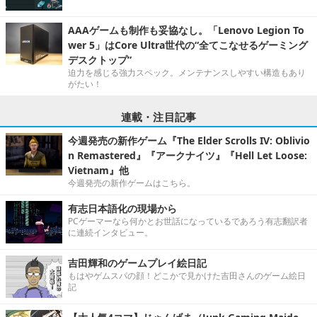
AAAゲームも制作も妥協なし。「Lenovo Legion To
wer 5」はCore Ultra世代の“全てこなせるゲーミング
デスクトップ”
迫力を感じる強力スペック。メンテナンスしやすい構造もあり
がたい！
連載・注目記事
今週発売の新作ゲーム『The Elder Scrolls IV: Oblivio
n Remastered』『アークナイツ』『Hell Let Loose:
Vietnam』他
今週発売の新作ゲームはこちら。
有志日本語化の現場から
PCゲーマーなら何かとお世話になっているであろう有志翻訳者
に連続インタビュー。
吉田輝和のゲームプレイ絵日記
もはやゲムスパの顔！どこかで見かけた吉田さんのゲーム絵日
記