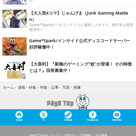
【大人気4コマ】じゃんげま（Junk Gaming Maide
n）
Game*Sparkの一大コンテンツに成長した4コマ。単行本も好評
発売中！
Game*Spark/インサイド公式ディスコードサーバー
好評稼働中！
【大喜利】『新種のゲーミング“蚊”が登場！ その特徴
とは？』回答募集中！
写真・画像
ホーム
›
連載・特集
›
特集
›
記事
›
Home
X
STEAM
Facebook
YouTube
Game*Sparkについて
お問合せ
広告掲載
会社概要