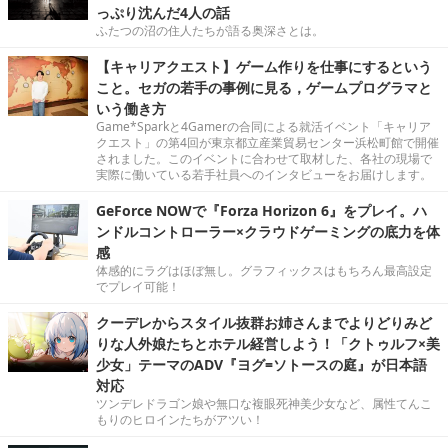
っぷり沈んだ4人の話
ふたつの沼の住人たちが語る奥深さとは。
【キャリアクエスト】ゲーム作りを仕事にするという
こと。セガの若手の事例に見る，ゲームプログラマと
いう働き方
Game*Sparkと4Gamerの合同による就活イベント「キャリア
クエスト」の第4回が東京都立産業貿易センター浜松町館で開催
されました。このイベントに合わせて取材した、各社の現場で
実際に働いている若手社員へのインタビューをお届けします。
GeForce NOWで『Forza Horizon 6』をプレイ。ハ
ンドルコントローラー×クラウドゲーミングの底力を体
感
体感的にラグはほぼ無し。グラフィックスはもちろん最高設定
でプレイ可能！
クーデレからスタイル抜群お姉さんまでよりどりみど
りな人外娘たちとホテル経営しよう！「クトゥルフ×美
少女」テーマのADV『ヨグ=ソトースの庭』が日本語
対応
ツンデレドラゴン娘や無口な複眼死神美少女など、属性てんこ
もりのヒロインたちがアツい！