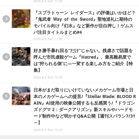
2026.8.9 Sun 17:00
『スプラトゥーン レイダース』の評価はいかほど？
『鬼武者 Way of the Sword』聖地巡礼に期待の
モバイル向け『幻水』など新作が目白押し！ゲムス
パ注目タイトルまとめ#4
2026.8.9 Sun 11:00
好き勝手暴れ回る“だけ”じゃない。残虐さで話題を
呼んだ市民虐殺ゲーム『Hatred』、最高難易度で
は“狩られる側”に―一変する楽しみ方をご紹介【特
集】
2026.8.9 Sun 12:30
日本がまだ取りにいけていないメカゲーム市場と日
本のメカゲームへの提言/『Stellar Blade: BLOOD R
AIN』AI使用の映像公開するも反感買う/『ドラゴン
ズドグマ 2：ダークアリズン』新スキルやハードモ
ード制作中など明かすQ&A公開【週刊スパラン7/31
～】
2026.8.9 Sun 15:00