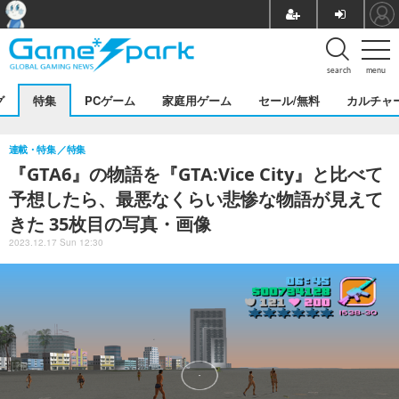
search
menu
グ
特集
PCゲーム
家庭用ゲーム
セール/無料
カルチャ
連載・特集
特集
『GTA6』の物語を『GTA:Vice City』と比べて
予想したら、最悪なくらい悲惨な物語が見えて
きた 35枚目の写真・画像
2023.12.17 Sun 12:30