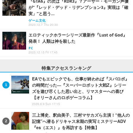
『GTA6』の次は『RDR3』？アーサー・モーガン声優
が“『レッド・デッド・リデンプション3』実現は「確
実」”と思う…
ゲーム文化
2023.12.7 Thu 20:30
エロティックホラーシリーズ最新作『Lust of God』
発表！ 人類は神を殺した
PC
2023.12.15 Fri 17:45
特集アクセスランキング
EAでもエピックでも、仕事が終われば『スパロボ』
の時間だった―『スーパーロボット大戦Z』シリー
ズを遊び尽くした思い出と、リマスターへの喜び
【オリーさんのロボゲーコラム】
2026.8.9 Sun 17:15
三上博史、釈由美子、三村マサカズら主演！“他人の
記憶”へ潜るドリキャス末期の実写ミステリーADV
『es（エス）』を再訪する【特集】