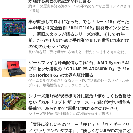
が駆ける異色の戦記が令和に蘇る
約30年の歴史を誇る海外SRPGの不朽の名作が全面リメイクされ
て登場！
車が変形してロボになった、でも『ルート16』だった
―41年ぶり完全新作『ROUTE16R』開発者インタビュ
ー。新旧スタッフが語るシリーズの魂。そして41年
前、たった1人のために手作業で直した世界に1本だけ
の“幻のカセット”の話
長い時を経て受け継がれる過去と、新たに生まれるものとは。
ゲームプレイも録画配信もこれ1台。AMD Ryzen™ AI
プロセッサ搭載の「G TUNE P5-A7G60BK-D」で『Fo
rza Horizon 6』の世界を駆け回る
ゲーム＆制作の拠点となるノートPCで話題のレースタイトルを
プレイ。放熱性能もチェックしました！
シリーズ第1作が現行機向けに復活！懐かしくも色褪せ
ない『カルドセプト ザ ファースト』遊びやすい機能も
搭載で、あらためて“原典”に触れるのにぴったり
シリーズ第1作が現行機向けの新機能を備えて復活！
「冒険は楽しいものだ」 ─『FF11』と『ウィザードリ
ィ ヴァリアンツ ダフネ』、"優しくないRPG"の沼にど