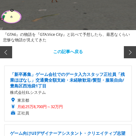
『GTA6』の物語を『GTA:Vice City』と比べて予想したら、最悪なくらい
悲惨な物語が見えてきた
この記事へ戻る
「新卒募集」ゲーム会社でのデータ入力スタッフ正社員「残
業ほぼなし」交通費全額支給・未経験歓迎/髪型・服装自由/
豊島区西池袋1丁目
株式会社ELシステム
東京都
月給25万8,700円～32万円
正社員
ゲーム向けUIデザイナーアシスタント・クリエイティブ志望