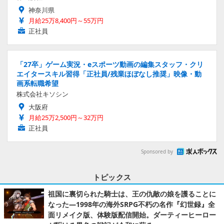
神奈川県
月給25万8,400円～55万円
正社員
「27卒」ゲーム実況・eスポーツ動画の編集スタッフ・クリ
エイタースキル習得「正社員/残業ほぼなし推奨」映像・動
画系転職希望
株式会社キソシン
大阪府
月給25万2,500円～32万円
正社員
Sponsored by
トピックス
祖国に裏切られた騎士は、王の仇敵の娘を護ることに
なった―1998年の海外SRPG不朽の名作『幻世録』全
面リメイク版、体験版配信開始。ダーティーヒーロー