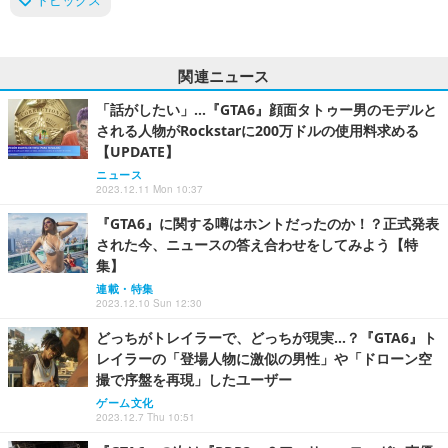
関連ニュース
「話がしたい」…『GTA6』顔面タトゥー男のモデルと
される人物がRockstarに200万ドルの使用料求める
【UPDATE】
ニュース
2023.12.11 Mon 10:37
『GTA6』に関する噂はホントだったのか！？正式発表
された今、ニュースの答え合わせをしてみよう【特
集】
連載・特集
2023.12.10 Sun 12:30
どっちがトレイラーで、どっちが現実…？『GTA6』ト
レイラーの「登場人物に激似の男性」や「ドローン空
撮で序盤を再現」したユーザー
ゲーム文化
2023.12.7 Thu 10:51