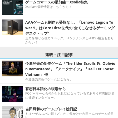
ゲームコマースの最前線ーXsolla特集
Xsollaの最新情報はこちらから！
AAAゲームも制作も妥協なし。「Lenovo Legion To
wer 5」はCore Ultra世代の“全てこなせるゲーミング
デスクトップ”
迫力を感じる強力スペック。メンテナンスしやすい構造もあり
がたい！
連載・注目記事
今週発売の新作ゲーム『The Elder Scrolls IV: Oblivio
n Remastered』『アークナイツ』『Hell Let Loose:
Vietnam』他
今週発売の新作ゲームはこちら。
有志日本語化の現場から
PCゲーマーなら何かとお世話になっているであろう有志翻訳者
に連続インタビュー。
吉田輝和のゲームプレイ絵日記
もはやゲムスパの顔！どこかで見かけた吉田さんのゲーム絵日
記