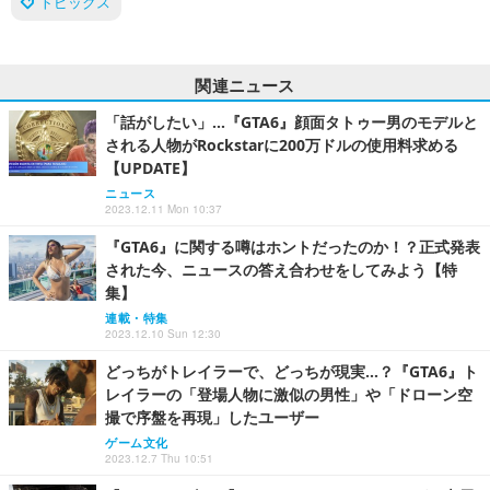
トピックス
関連ニュース
「話がしたい」…『GTA6』顔面タトゥー男のモデルと
される人物がRockstarに200万ドルの使用料求める
【UPDATE】
ニュース
2023.12.11 Mon 10:37
『GTA6』に関する噂はホントだったのか！？正式発表
された今、ニュースの答え合わせをしてみよう【特
集】
連載・特集
2023.12.10 Sun 12:30
どっちがトレイラーで、どっちが現実…？『GTA6』ト
レイラーの「登場人物に激似の男性」や「ドローン空
撮で序盤を再現」したユーザー
ゲーム文化
2023.12.7 Thu 10:51