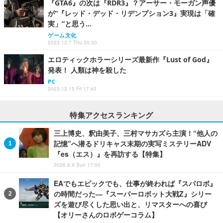
『GTA6』の次は『RDR3』？アーサー・モーガン声優
が“『レッド・デッド・リデンプション3』実現は「確
実」”と思う…
ゲーム文化
2023.12.7 Thu 20:30
エロティックホラーシリーズ最新作『Lust of God』
発表！ 人類は神を殺した
PC
2023.12.15 Fri 17:45
特集アクセスランキング
三上博史、釈由美子、三村マサカズら主演！“他人の
記憶”へ潜るドリキャス末期の実写ミステリーADV
『es（エス）』を再訪する【特集】
2026.8.9 Sun 17:00
EAでもエピックでも、仕事が終われば『スパロボ』
の時間だった―『スーパーロボット大戦Z』シリー
ズを遊び尽くした思い出と、リマスターへの喜び
【オリーさんのロボゲーコラム】