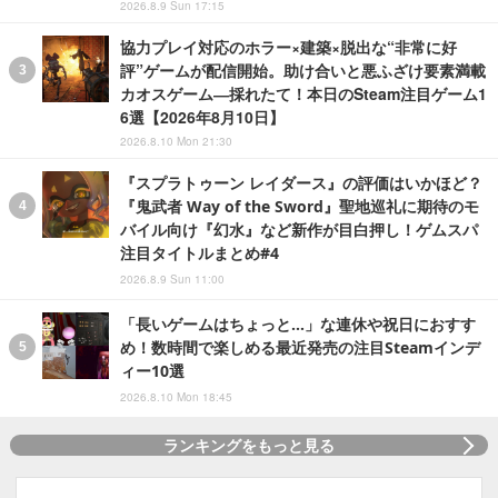
2026.8.9 Sun 17:15
協力プレイ対応のホラー×建築×脱出な“非常に好
評”ゲームが配信開始。助け合いと悪ふざけ要素満載
カオスゲーム―採れたて！本日のSteam注目ゲーム1
6選【2026年8月10日】
2026.8.10 Mon 21:30
『スプラトゥーン レイダース』の評価はいかほど？
『鬼武者 Way of the Sword』聖地巡礼に期待のモ
バイル向け『幻水』など新作が目白押し！ゲムスパ
注目タイトルまとめ#4
2026.8.9 Sun 11:00
「長いゲームはちょっと…」な連休や祝日におすす
め！数時間で楽しめる最近発売の注目Steamインデ
ィー10選
2026.8.10 Mon 18:45
ランキングをもっと見る