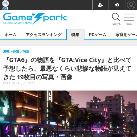
search
menu
ホーム
アクセスランキング
特集
PCゲーム
家庭用ゲー
連載・特集
特集
『GTA6』の物語を『GTA:Vice City』と比べて
予想したら、最悪なくらい悲惨な物語が見えて
きた 19枚目の写真・画像
2023.12.17 Sun 12:30