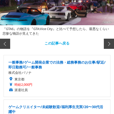
『GTA6』の物語を『GTA:Vice City』と比べて予想したら、最悪なくらい
悲惨な物語が見えてきた
この記事へ戻る
一般事務/ゲーム開発企業での法務・総務事務のお仕事/駅近/
即日勤務可/一般事務
株式会社パソナ
東京都
時給2,000円
派遣社員
ゲームクリエイター/未経験歓迎/福利厚生充実/20〜30代活
躍中