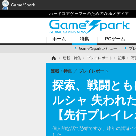
Game*Spark
ハードコアゲーマーのためのWebメディア
ホーム
特集
PCゲーム
Game*Sparkレビュー
プ
ホーム
›
連載・特集
›
プレイレポート
›
記事
›
写
連載・特集
プレイレポート
探索、戦闘とも
ルシャ 失われ
【先行プレイレ
個人的な話で恐縮ですが、昨年の試遊イ
した。