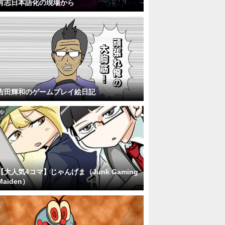
有志日本語化の現場から
吉田輝和のゲームプレイ絵日記
【大人気4コマ】じゃんげま（Junk Gaming
Maiden）