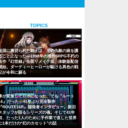
TOPICS
祖国に裏切られた騎士は、王の仇敵の娘を護
ることになった―1998年の海外SRPG不朽の
名作『幻世録』全面リメイク版、体験版配信
開始。ダーティーヒーローが駆ける異色の戦
記が令和に蘇る
車が変形してロボになった、でも『ルート
16』だった―41年ぶり完全新作
『ROUTE16R』開発者インタビュー。新旧
スタッフが語るシリーズの魂。そして41年
前、たった1人のために手作業で直した世界
に1本だけの“幻のカセット”の話