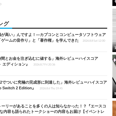
00
ング
識が高い」んですよ！―カプコンとコンピュータソフトウェア
「ゲームの音作り」と「著作権」を学んできた
2026.8.8 Sat 12:00
時間とお金を注ぎ込むに値する」海外レビューハイスコア
ート エディション』
2026.8.7 Fri 20:36
チ2でついに究極の完成形に到達した」海外レビューハイスコア
witch 2 Edition』
2026.8.6 Thu 19:45
トーリーがあることを多くの人は知らなかった！？『エースコ
的な内容も語られたトークショーの内容もお届け【イベントレ