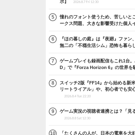
ポ】
2026.8.7 Fri 12:30
憧れのフォント使うため、苦しいとこ
ークス問題、大きな影響受けた個人
『ほの暮しの庭』は『夜廻』ファン、
無二の「不穏生活シム」恐怖も暮ら
ゲームプレイも録画配信もこれ1台。AMD 
D」で『Forza Horizon 6』の世界
スイッチ2版『FF14』から始める新
リートライアル」や、初心者でも安
2026.8.4 Tue 22:20
ゲーム実況の視聴者連携とは？「見るだ
2026.8.8 Sat 12:30
「たくさんの人が、日本の電車を大好