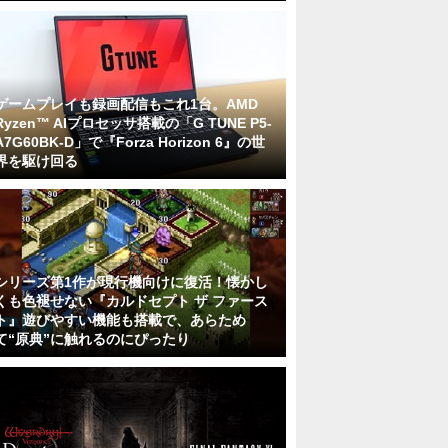
ゲームプレイも録画配信もこれ1台。AMD
Ryzen™ AIプロセッサ搭載の「G TUNE P5-
A7G60BK-D」で『Forza Horizon 6』の世
界を駆け回る
シリーズ第1作が現行機向けに復活！懐かし
くも色褪せない『カルドセプト ザ ファース
ト』遊びやすい機能も搭載で、あらため
て“原典”に触れるのにぴったり