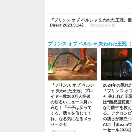
『プリンス オブ ペルシャ 失われた王冠』最
Direct 2023.9.14】
2023.9.15 Fri 0:10
プリンス オブ ペルシャ 失われた王冠（Prince 
『プリンス オブ ペルシ
2024年の隠れ
ャ 失われた王冠』プレ
『プリンス オブ
イヤー数200万人突破
ャ 失われた王
の明るいニュース舞い
は“難易度変更
込む！「王子は戻って
な可能性を教え
くる、我々を信じてく
る。アクセシビ
れ」なる気になるメッ
の凄さが際立つ
セージも
ACT【Steam
ーセール2024
2025.5.2 Fri 15:20