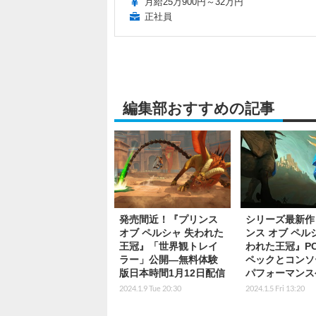
月給25万900円～32万円
正社員
編集部おすすめの記事
発売間近！『プリンス
シリーズ最新作
オブ ペルシャ 失われた
ンス オブ ペル
王冠』「世界観トレイ
われた王冠』P
ラー」公開―無料体験
ペックとコンソ
版日本時間1月12日配信
パフォーマンス
2024.1.9 Tue 20:30
2024.1.5 Fri 13:20