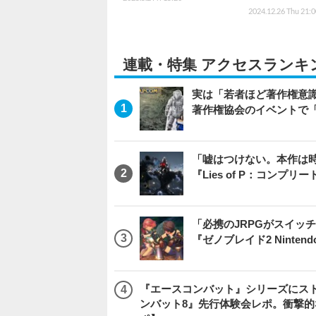
2024.12.26 Thu 21:
連載・特集 アクセスランキ
実は「若者ほど著作権意
著作権協会のイベントで
「嘘はつけない。本作は
『Lies of P：コンプリ
「必携のJRPGがスイッ
『ゼノブレイド2 Nintendo S
『エースコンバット』シリーズにス
ンバット8』先行体験会レポ。衝撃