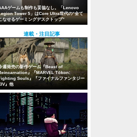
AAAゲームも制作も妥協なし。「Lenovo
Legion Tower 5」はCore Ultra世代の“全て
こなせるゲーミングデスクトップ”
連載・注目記事
今週発売の新作ゲーム『Beast of
Reincarnation』『MARVEL Tōkon:
Fighting Souls』『ファイナルファンタジー
XIV』他