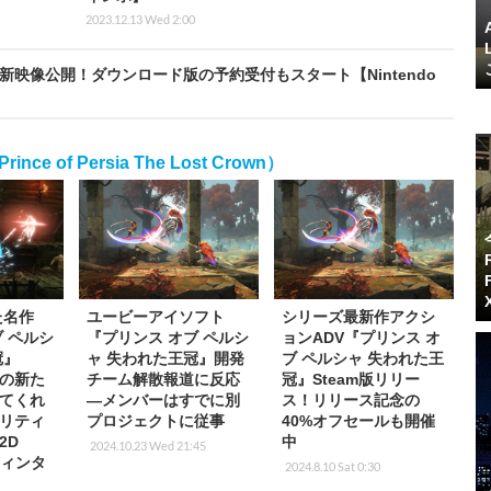
2023.12.13 Wed 2:00
新映像公開！ダウンロード版の予約受付もスタート【Nintendo
of Persia The Lost Crown）
た名作
ユービーアイソフト
シリーズ最新作アクシ
 ペルシ
『プリンス オブ ペルシ
ョンADV『プリンス オ
冠』
ャ 失われた王冠』開発
ブ ペルシャ 失われた王
”の新た
チーム解散報道に反応
冠』Steam版リリー
てくれ
―メンバーはすでに別
ス！リリース記念の
リティ
プロジェクトに従事
40%オフセールも開催
2D
中
2024.10.23 Wed 21:45
ウィンタ
2024.8.10 Sat 0:30
】