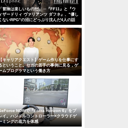
「冒険は楽しいものだ」 ─『FF11』と『ウ
ィザードリィ ヴァリアンツ ダフネ』、"優し
くないRPG"の沼にどっぷり沈んだ4人の話
【キャリアクエスト】ゲーム作りを仕事にす
るということ。セガの若手の事例に見る，ゲ
ームプログラマという働き方
GeForce NOWで『Forza Horizon 6』をプ
レイ。ハンドルコントローラー×クラウドゲ
ーミングの底力を体感