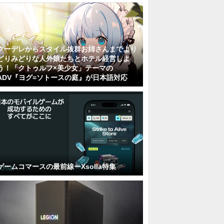
クーデレからスタイル抜群お姉さんまでより
どりみどりな人外娘たちとホテル経営しよ
う！「クトゥルフ×美少女」テーマの
ADV『ヨグ=ソトースの庭』が日本語対応
ゲームコマースの最前線ーXsolla特集