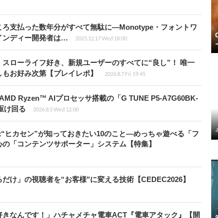
ろ支払った数年分がすべて無駄に―Monotype・フォントワ
インディー開発者は…
2025.12.17 Wed 18:00
スローライフ好き、新規ユーザーのすべてに“良し”！ 唯一
しもお好み次第【プレイレポ】
2026.8.7 Fri 19:45
Ryzen™ AIプロセッサ搭載の「G TUNE P5-A7G60BK-
を駆け回る
2026.8.5 Wed 12:00
米“ヒカセン”が知っておきたい10のこと―めっちゃ遊べる「フ
心の「コンテンツサポーター」システム【特集】
け」の視聴者を“お客様"に変える技術【CEDEC2026】
きなんです！」ハチャメチャ電車ACT『電車アタック』【開