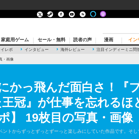
家庭用ゲーム
セール・無料
読者の声
漫画
イン
レイレポ
インタビュー
海外レビュー
注目インディーミニ問
真・画像
にかっ飛んだ面白さ！『プ
た王冠』が仕事を忘れるほ
ポ】 19枚目の写真・画像
ベントからずっとずっとずーっと楽しみにしていた作品です。そし