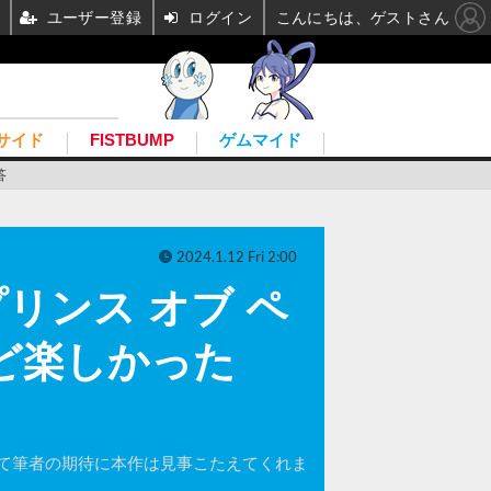
ユーザー登録
ログイン
こんにちは、ゲストさん
サイド
FISTBUMP
ゲムマイド
答
2024.1.12 Fri 2:00
リンス オブ ペ
ど楽しかった
て筆者の期待に本作は見事こたえてくれま