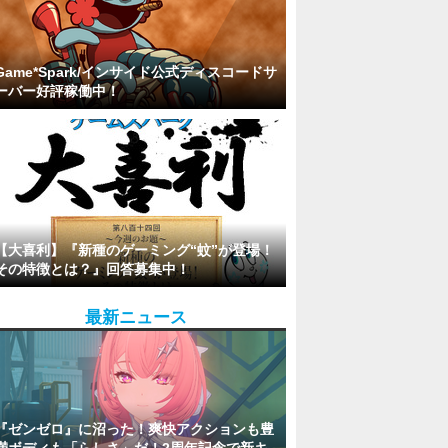
Game*Spark/インサイド公式ディスコードサ
ーバー好評稼働中！
【大喜利】『新種のゲーミング“蚊”が登場！
その特徴とは？』回答募集中！
最新ニュース
『ゼンゼロ』に沼った！爽快アクションも豊