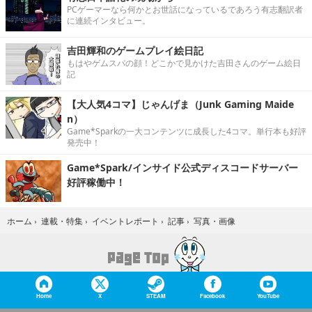
PCゲーマーなら何かとお世話になっているであろう有志翻訳者
に連続インタビュー。
吉田輝和のゲームプレイ絵日記
もはやゲムスパの顔！どこかで見かけた吉田さんのゲーム絵日
記
【大人気4コマ】じゃんげま（Junk Gaming Maide
n）
Game*Sparkの一大コンテンツに成長した4コマ。単行本も好評
発売中！
Game*Spark/インサイド公式ディスコードサーバー
好評稼働中！
写真・画像
ホーム
›
連載・特集
›
イベントレポート
›
記事
›
Home
X
STEAM
Facebook
YouTube