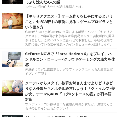
っぷり沈んだ4人の話
ふたつの沼の住人たちが語る奥深さとは。
【キャリアクエスト】ゲーム作りを仕事にするという
こと。セガの若手の事例に見る，ゲームプログラマと
いう働き方
Game*Sparkと4Gamerの合同による就活イベント「キャリア
クエスト」の第4回が東京都立産業貿易センター浜松町館で開催
されました。このイベントに合わせて取材した、各社の現場で
実際に働いている若手社員へのインタビューをお届けします。
GeForce NOWで『Forza Horizon 6』をプレイ。ハ
ンドルコントローラー×クラウドゲーミングの底力を体
感
体感的にラグはほぼ無し。グラフィックスはもちろん最高設定
でプレイ可能！
クーデレからスタイル抜群お姉さんまでよりどりみど
りな人外娘たちとホテル経営しよう！「クトゥルフ×美
少女」テーマのADV『ヨグ=ソトースの庭』が日本語
対応
ツンデレドラゴン娘や無口な複眼死神美少女など、属性てんこ
もりのヒロインたちがアツい！