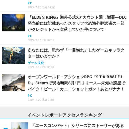
PC
2024.7.20 Sat 14:06
『ELDEN RING』海外公式Xアカウント通し謝罪―DLC
発売前には記載あったスタッフ含め海外翻訳者の一部
がクレジットから欠落していた件について
PC
2024.7.19 Fri 19:35
あなたには、思わず「一目惚れ」したゲームキャラク
ターはいますか？
ゲーム文化
2024.7.19 Fri 12:30
オープンワールド・アクションRPG『S.T.A.R.W.I.E.L.
D.』Steamで現地時間8月1日リリース―未知の惑星で
バイク！ビール！カニ！ショットガン！あとバナナ！
PC
2024.7.20 Sat 0:30
イベントレポートアクセスランキング
『エースコンバット』シリーズにストーリーがある