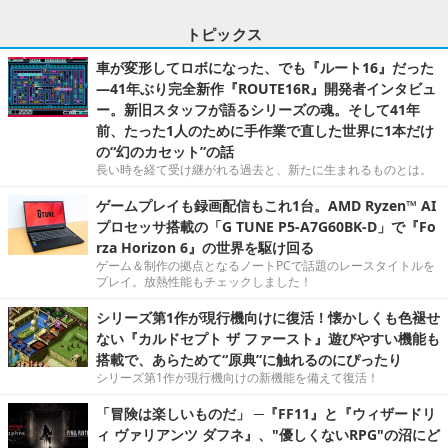
トピックス
車が変形してロボになった、でも『ルート16』だった
―41年ぶり完全新作『ROUTE16R』開発者インタビュ
ー。新旧スタッフが語るシリーズの魂。そして41年
前、たった1人のために手作業で直した世界に1本だけ
の“幻のカセット”の話
長い時を経て受け継がれる過去と、新たに生まれるものとは。
ゲームプレイも録画配信もこれ1台。AMD Ryzen™ AI
プロセッサ搭載の「G TUNE P5-A7G60BK-D」で『Fo
rza Horizon 6』の世界を駆け回る
ゲーム＆制作の拠点となるノートPCで話題のレースタイトルを
プレイ。放熱性能もチェックしました！
シリーズ第1作が現行機向けに復活！懐かしくも色褪せ
ない『カルドセプト ザ ファースト』遊びやすい機能も
搭載で、あらためて“原典”に触れるのにぴったり
シリーズ第1作が現行機向けの新機能を備えて復活！
「冒険は楽しいものだ」 ─『FF11』と『ウィザードリ
ィ ヴァリアンツ ダフネ』、"優しくないRPG"の沼にど