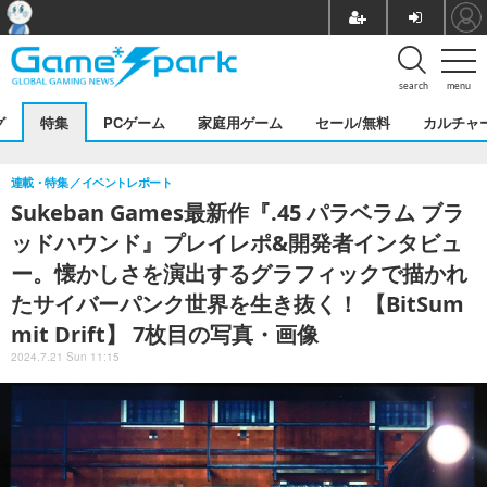
search
menu
グ
特集
PCゲーム
家庭用ゲーム
セール/無料
カルチャ
連載・特集
イベントレポート
Sukeban Games最新作『.45 パラベラム ブラ
ッドハウンド』プレイレポ&開発者インタビュ
ー。懐かしさを演出するグラフィックで描かれ
たサイバーパンク世界を生き抜く！ 【BitSum
mit Drift】 7枚目の写真・画像
2024.7.21 Sun 11:15