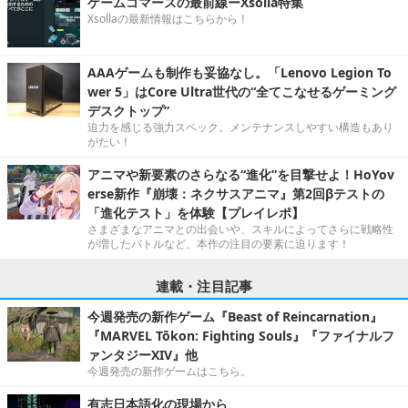
ゲームコマースの最前線ーXsolla特集
Xsollaの最新情報はこちらから！
AAAゲームも制作も妥協なし。「Lenovo Legion To
wer 5」はCore Ultra世代の“全てこなせるゲーミング
デスクトップ”
迫力を感じる強力スペック。メンテナンスしやすい構造もあり
がたい！
アニマや新要素のさらなる“進化”を目撃せよ！HoYov
erse新作『崩壊：ネクサスアニマ』第2回βテストの
「進化テスト」を体験【プレイレポ】
さまざまなアニマとの出会いや、スキルによってさらに戦略性
が増したバトルなど、本作の注目の要素に迫ります！
連載・注目記事
今週発売の新作ゲーム『Beast of Reincarnation』
『MARVEL Tōkon: Fighting Souls』『ファイナルフ
ァンタジーXIV』他
今週発売の新作ゲームはこちら。
有志日本語化の現場から