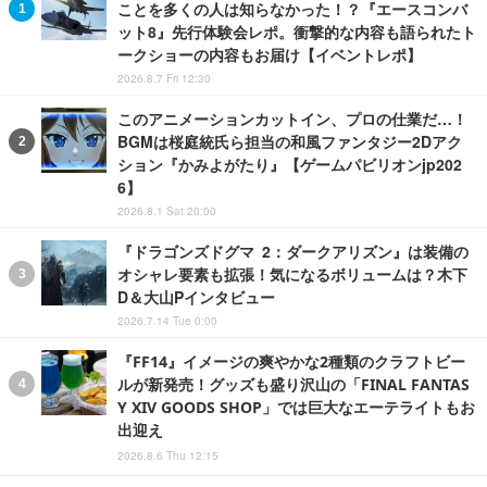
ことを多くの人は知らなかった！？『エースコンバ
ット8』先行体験会レポ。衝撃的な内容も語られたト
ークショーの内容もお届け【イベントレポ】
2026.8.7 Fri 12:30
このアニメーションカットイン、プロの仕業だ…！
BGMは桜庭統氏ら担当の和風ファンタジー2Dアク
ション『かみよがたり』【ゲームパビリオンjp202
6】
2026.8.1 Sat 20:00
『ドラゴンズドグマ 2：ダークアリズン』は装備の
オシャレ要素も拡張！気になるボリュームは？木下
D＆大山Pインタビュー
2026.7.14 Tue 0:00
『FF14』イメージの爽やかな2種類のクラフトビー
ルが新発売！グッズも盛り沢山の「FINAL FANTAS
Y XIV GOODS SHOP」では巨大なエーテライトもお
出迎え
2026.8.6 Thu 12:15