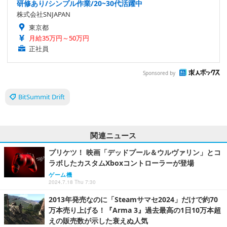
研修あり/シンプル作業/20~30代活躍中
株式会社SNJAPAN
東京都
月給35万円～50万円
正社員
Sponsored by
BitSummit Drift
関連ニュース
プリケツ！ 映画「デッドプール＆ウルヴァリン」とコ
ラボしたカスタムXboxコントローラーが登場
ゲーム機
2024.7.18 Thu 7:30
2013年発売なのに「Steamサマセ2024」だけで約70
万本売り上げる！『Arma 3』過去最高の1日10万本超
えの販売数が示した衰えぬ人気