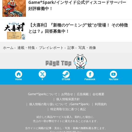
Game*Spark/インサイド公式ディスコードサーバー
好評稼働中！
【大喜利】『新種のゲーミング“蚊”が登場！ その特徴
とは？』回答募集中！
写真・画像
ホーム
›
連載・特集
›
プレイレポート
›
記事
›
Home
X
STEAM
Facebook
YouTube
Game*Sparkについて
お問合せ
広告掲載
会社概要
個人情報保護方針
個人情報の取り扱いについて（Game*Spark）
利用規約
特定商取引法に基づく表記
紹介した商品/サービスを購入、契約した場合に、
売上の一部が弊社サイトに還元されることがあります。
当サイトに掲載の記事・見出し・写真・画像の無断転載を禁じます。