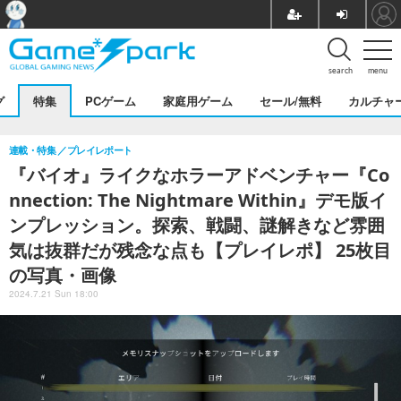
search
menu
グ
特集
PCゲーム
家庭用ゲーム
セール/無料
カルチャ
連載・特集
プレイレポート
『バイオ』ライクなホラーアドベンチャー『Co
nnection: The Nightmare Within』デモ版イ
ンプレッション。探索、戦闘、謎解きなど雰囲
気は抜群だが残念な点も【プレイレポ】 25枚目
の写真・画像
2024.7.21 Sun 18:00