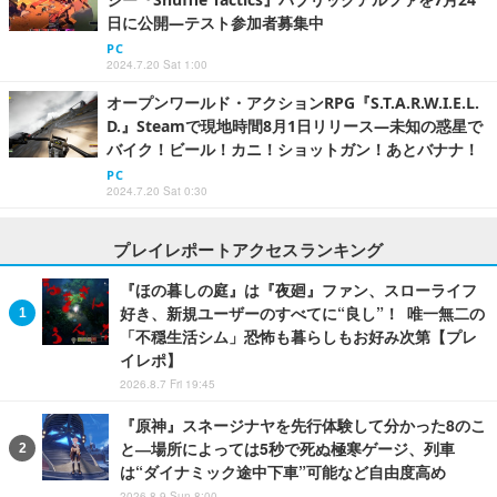
日に公開―テスト参加者募集中
PC
2024.7.20 Sat 1:00
オープンワールド・アクションRPG『S.T.A.R.W.I.E.L.
D.』Steamで現地時間8月1日リリース―未知の惑星で
バイク！ビール！カニ！ショットガン！あとバナナ！
PC
2024.7.20 Sat 0:30
プレイレポートアクセスランキング
『ほの暮しの庭』は『夜廻』ファン、スローライフ
好き、新規ユーザーのすべてに“良し”！ 唯一無二の
「不穏生活シム」恐怖も暮らしもお好み次第【プレ
イレポ】
2026.8.7 Fri 19:45
『原神』スネージナヤを先行体験して分かった8のこ
と―場所によっては5秒で死ぬ極寒ゲージ、列車
は“ダイナミック途中下車”可能など自由度高め
2026.8.9 Sun 8:00