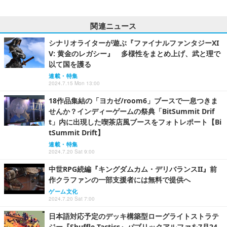
関連ニュース
シナリオライターが遊ぶ『ファイナルファンタジーXI
V: 黄金のレガシー』 多様性をまとめ上げ、武と理で
以て国を護る
連載・特集
2024.7.15 Mon 13:00
18作品集結の「ヨカゼ/room6」ブースで一息つきま
せんか？インディーゲームの祭典「BitSummit Drif
t」内に出現した喫茶店風ブースをフォトレポート【Bi
tSummit Drift】
連載・特集
2024.7.20 Sat 9:00
中世RPG続編『キングダムカム・デリバランスII』前
作クラファンの一部支援者には無料で提供へ
ゲーム文化
2024.7.20 Sat 7:00
日本語対応予定のデッキ構築型ローグライトストラテ
ジー『Shuffle Tactics』パブリックアルファを7月24