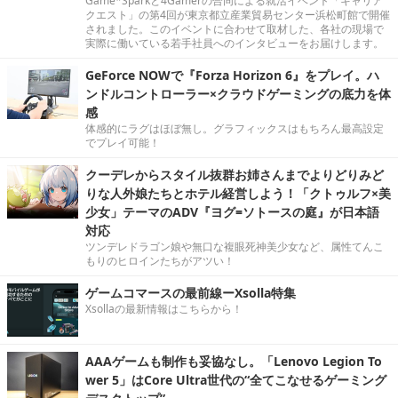
Game*Sparkと4Gamerの合同による就活イベント「キャリア
クエスト」の第4回が東京都立産業貿易センター浜松町館で開催
されました。このイベントに合わせて取材した、各社の現場で
実際に働いている若手社員へのインタビューをお届けします。
GeForce NOWで『Forza Horizon 6』をプレイ。ハ
ンドルコントローラー×クラウドゲーミングの底力を体
感
体感的にラグはほぼ無し。グラフィックスはもちろん最高設定
でプレイ可能！
クーデレからスタイル抜群お姉さんまでよりどりみど
りな人外娘たちとホテル経営しよう！「クトゥルフ×美
少女」テーマのADV『ヨグ=ソトースの庭』が日本語
対応
ツンデレドラゴン娘や無口な複眼死神美少女など、属性てんこ
もりのヒロインたちがアツい！
ゲームコマースの最前線ーXsolla特集
Xsollaの最新情報はこちらから！
AAAゲームも制作も妥協なし。「Lenovo Legion To
wer 5」はCore Ultra世代の“全てこなせるゲーミング