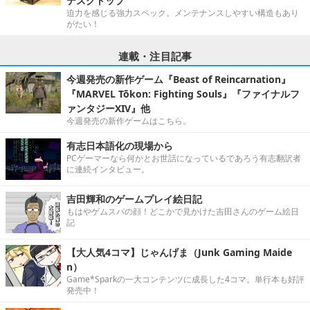
デスクトップ”
迫力を感じる強力スペック。メンテナンスしやすい構造もあり
がたい！
連載・注目記事
今週発売の新作ゲーム『Beast of Reincarnation』
『MARVEL Tōkon: Fighting Souls』『ファイナルフ
ァンタジーXIV』他
今週発売の新作ゲームはこちら。
有志日本語化の現場から
PCゲーマーなら何かとお世話になっているであろう有志翻訳者
に連続インタビュー。
吉田輝和のゲームプレイ絵日記
もはやゲムスパの顔！どこかで見かけた吉田さんのゲーム絵日
記
【大人気4コマ】じゃんげま（Junk Gaming Maide
n）
Game*Sparkの一大コンテンツに成長した4コマ。単行本も好評
発売中！