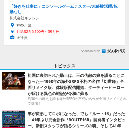
「好きを仕事に」コンソールゲームテスター/未経験活躍/転
勤なし
株式会社キソシン
神奈川県
月給32万5,100円～59万円
正社員
Sponsored by
トピックス
祖国に裏切られた騎士は、王の仇敵の娘を護ることに
なった―1998年の海外SRPG不朽の名作『幻世録』全
面リメイク版、体験版配信開始。ダーティーヒーロー
が駆ける異色の戦記が令和に蘇る
約30年の歴史を誇る海外SRPGの不朽の名作が全面リメイクされ
て登場！
車が変形してロボになった、でも『ルート16』だった
―41年ぶり完全新作『ROUTE16R』開発者インタビュ
ー。新旧スタッフが語るシリーズの魂。そして41年