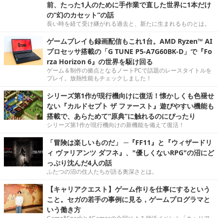
前、たった1人のために手作業で直した世界に1本だけ
の“幻のカセット”の話
長い時を経て受け継がれる過去と、新たに生まれるものとは。
ゲームプレイも録画配信もこれ1台。AMD Ryzen™ AI
プロセッサ搭載の「G TUNE P5-A7G60BK-D」で『Fo
rza Horizon 6』の世界を駆け回る
ゲーム＆制作の拠点となるノートPCで話題のレースタイトルを
プレイ。放熱性能もチェックしました！
シリーズ第1作が現行機向けに復活！懐かしくも色褪せ
ない『カルドセプト ザ ファースト』遊びやすい機能も
搭載で、あらためて“原典”に触れるのにぴったり
シリーズ第1作が現行機向けの新機能を備えて復活！
「冒険は楽しいものだ」 ─『FF11』と『ウィザードリ
ィ ヴァリアンツ ダフネ』、"優しくないRPG"の沼にど
っぷり沈んだ4人の話
ふたつの沼の住人たちが語る奥深さとは。
【キャリアクエスト】ゲーム作りを仕事にするという
こと。セガの若手の事例に見る，ゲームプログラマと
いう働き方