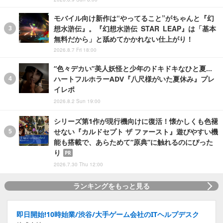
モバイル向け新作は“やってること”がちゃんと『幻
想水滸伝』。『幻想水滸伝 STAR LEAP』は「基本
無料だから」と舐めてかかれない仕上がり！
2026.8.7 Fri 18:00
“色々デカい”美人妖怪と少年のドキドキなひと夏…
ハートフルホラーADV『八尺様がいた夏休み』プレ
イレポ
2026.8.2 Sun 19:00
シリーズ第1作が現行機向けに復活！懐かしくも色褪
せない『カルドセプト ザ ファースト』遊びやすい機
能も搭載で、あらためて“原典”に触れるのにぴった
り
PR
2026.7.30 Thu 12:00
ランキングをもっと見る
即日開始!10時始業/渋谷/大手ゲーム会社のITヘルプデスク