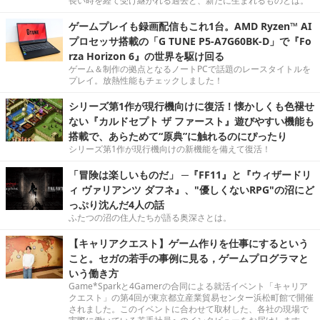
長い時を経て受け継がれる過去と、新たに生まれるものとは。
ゲームプレイも録画配信もこれ1台。AMD Ryzen™ AI
プロセッサ搭載の「G TUNE P5-A7G60BK-D」で『Fo
rza Horizon 6』の世界を駆け回る
ゲーム＆制作の拠点となるノートPCで話題のレースタイトルを
プレイ。放熱性能もチェックしました！
シリーズ第1作が現行機向けに復活！懐かしくも色褪せ
ない『カルドセプト ザ ファースト』遊びやすい機能も
搭載で、あらためて“原典”に触れるのにぴったり
シリーズ第1作が現行機向けの新機能を備えて復活！
「冒険は楽しいものだ」 ─『FF11』と『ウィザードリ
ィ ヴァリアンツ ダフネ』、"優しくないRPG"の沼にど
っぷり沈んだ4人の話
ふたつの沼の住人たちが語る奥深さとは。
【キャリアクエスト】ゲーム作りを仕事にするという
こと。セガの若手の事例に見る，ゲームプログラマと
いう働き方
Game*Sparkと4Gamerの合同による就活イベント「キャリア
クエスト」の第4回が東京都立産業貿易センター浜松町館で開催
されました。このイベントに合わせて取材した、各社の現場で