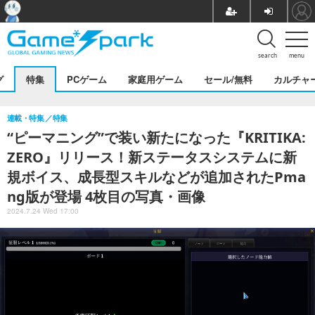
search
menu
グ
特集
PCゲーム
家庭用ゲーム
セール/無料
カルチャ
連載・特集
特集
“ピーマニング”で装い新たになった『KRITIKA:
ZERO』リリース！新ステータスシステムに新
規ボイス、成長型スキルなどが追加されたPma
ng版が登場 4枚目の写真・画像
2024.7.24 Wed 17:00