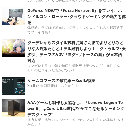
実際に働いている若手社員へのインタビューをお届けします。
GeForce NOWで『Forza Horizon 6』をプレイ。ハ
ンドルコントローラー×クラウドゲーミングの底力を体
感
体感的にラグはほぼ無し。グラフィックスはもちろん最高設定
でプレイ可能！
クーデレからスタイル抜群お姉さんまでよりどりみど
りな人外娘たちとホテル経営しよう！「クトゥルフ×美
少女」テーマのADV『ヨグ=ソトースの庭』が日本語
対応
ツンデレドラゴン娘や無口な複眼死神美少女など、属性てんこ
もりのヒロインたちがアツい！
ゲームコマースの最前線ーXsolla特集
Xsollaの最新情報はこちらから！
AAAゲームも制作も妥協なし。「Lenovo Legion To
wer 5」はCore Ultra世代の“全てこなせるゲーミング
デスクトップ”
迫力を感じる強力スペック。メンテナンスしやすい構造もあり
がたい！