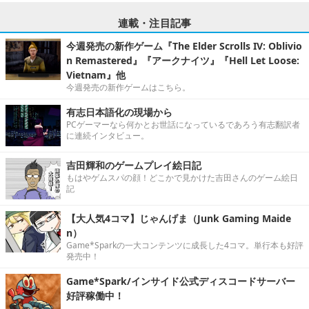
連載・注目記事
今週発売の新作ゲーム『The Elder Scrolls IV: Oblivio
n Remastered』『アークナイツ』『Hell Let Loose:
Vietnam』他
今週発売の新作ゲームはこちら。
有志日本語化の現場から
PCゲーマーなら何かとお世話になっているであろう有志翻訳者
に連続インタビュー。
吉田輝和のゲームプレイ絵日記
もはやゲムスパの顔！どこかで見かけた吉田さんのゲーム絵日
記
【大人気4コマ】じゃんげま（Junk Gaming Maide
n）
Game*Sparkの一大コンテンツに成長した4コマ。単行本も好評
発売中！
Game*Spark/インサイド公式ディスコードサーバー
好評稼働中！