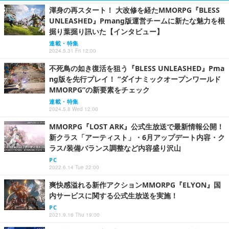
渾身の再スタート！ 大改修を経たMMORPG『BLESS
UNLEASHED』Pmang版運営チームに新たな魅力を根
掘り葉掘り訊いた【インタビュー】
連載・特集
2024.5.31 Fri 12:00
不死鳥の如き復活を狙う『BLESS UNLEASHED』Pma
ng版を先行プレイ！ “ダイナミックオープンワールド
MMORPG”の新要素をチェック
連載・特集
2024.5.8 Wed 12:00
MMORPG『LOST ARK』公式生放送で最新情報公開！
新クラス「アーティスト」・6月アップデート内容・ク
ラス/装備バランス調整など内容盛り沢山
PC
2022.6.14 Tue 22:00
爽快感溢れる新作アクションMMORPG『ELYON』国
内サービスに関する公式生放送を実施！
PC
2021.9.16 Thu 19:00