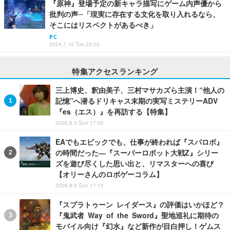
『原神』登場予定の新キャラ描写にゲーム内声優から
批判の声─「現実に存在する文化を取り入れるなら、
そこにはリスペクトがあるべき」
PC
2024.7.16 Tue 23:00
特集アクセスランキング
三上博史、釈由美子、三村マサカズら主演！“他人の
記憶”へ潜るドリキャス末期の実写ミステリーADV
『es（エス）』を再訪する【特集】
2026.8.9 Sun 17:00
EAでもエピックでも、仕事が終われば『スパロボ』
の時間だった―『スーパーロボット大戦Z』シリー
ズを遊び尽くした思い出と、リマスターへの喜び
【オリーさんのロボゲーコラム】
2026.8.9 Sun 17:15
『スプラトゥーン レイダース』の評価はいかほど？
『鬼武者 Way of the Sword』聖地巡礼に期待の
モバイル向け『幻水』など新作が目白押し！ゲムス