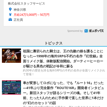
株式会社スタッフサービス
神奈川県
月給24万5,000円～50万円
正社員
Sponsored by
トピックス
祖国に裏切られた騎士は、王の仇敵の娘を護ることに
なった―1998年の海外SRPG不朽の名作『幻世録』全
面リメイク版、体験版配信開始。ダーティーヒーロー
が駆ける異色の戦記が令和に蘇る
約30年の歴史を誇る海外SRPGの不朽の名作が全面リメイクされ
て登場！
車が変形してロボになった、でも『ルート16』だった
―41年ぶり完全新作『ROUTE16R』開発者インタビュ
ー。新旧スタッフが語るシリーズの魂。そして41年
前、たった1人のために手作業で直した世界に1本だけ
の“幻のカセット”の話