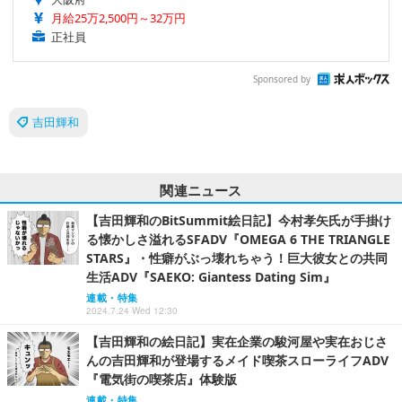
月給25万2,500円～32万円
正社員
Sponsored by
吉田輝和
関連ニュース
【吉田輝和のBitSummit絵日記】今村孝矢氏が手掛け
る懐かしさ溢れるSFADV『OMEGA 6 THE TRIANGLE
STARS』・性癖がぶっ壊れちゃう！巨大彼女との共同
生活ADV『SAEKO: Giantess Dating Sim』
連載・特集
2024.7.24 Wed 12:30
【吉田輝和の絵日記】実在企業の駿河屋や実在おじさ
んの吉田輝和が登場するメイド喫茶スローライフADV
『電気街の喫茶店』体験版
連載・特集