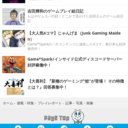
吉田輝和のゲームプレイ絵日記
もはやゲムスパの顔！どこかで見かけた吉田さんのゲーム絵日
記
【大人気4コマ】じゃんげま（Junk Gaming Maide
n）
Game*Sparkの一大コンテンツに成長した4コマ。単行本も好評
発売中！
Game*Spark/インサイド公式ディスコードサーバー
好評稼働中！
【大喜利】『新種のゲーミング“蚊”が登場！ その特徴
とは？』回答募集中！
写真・画像
ホーム
›
連載・特集
›
プレイレポート
›
記事
›