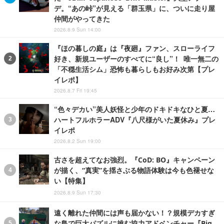
デ。“あの峠”が見える「群玉県」に、ついに走り屋
仲間がやってきた
2026.8.9 Sun 14:00
『ほの暮しの庭』は『夜廻』ファン、スローライフ
好き、新規ユーザーのすべてに“良し”！ 唯一無二の
「不穏生活シム」恐怖も暮らしもお好み次第【プレ
イレポ】
2026.8.7 Fri 19:45
“色々デカい”美人妖怪と少年のドキドキなひと夏…
ハートフルホラーADV『八尺様がいた夏休み』プレ
イレポ
2026.8.2 Sun 19:00
古さを超えてなお強烈。『CoD: BO』キャンペーン
が描く、“真実”を揺さぶる物語体験は今も色褪せな
い【特集】
2026.8.9 Sun 17:30
遠く離れた仲間には声も届かない！？規模デカすぎ
な島で巨大パズルに挑む協力アドベンチャー『Big