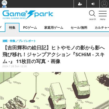
search
menu
グ
特集
PCゲーム
家庭用ゲーム
セール/無料
カルチャ
連載・特集
プレイレポート
【吉田輝和の絵日記】ヒトやモノの影から影へ
飛び移れ！ジャンプアクション『SCHiM - スキ
ム -』 11枚目の写真・画像
2024.7.28 Sun 12:00