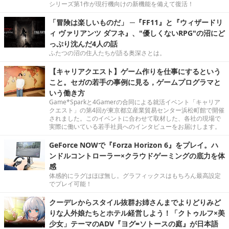
シリーズ第1作が現行機向けの新機能を備えて復活！
「冒険は楽しいものだ」 ─『FF11』と『ウィザードリ
ィ ヴァリアンツ ダフネ』、"優しくないRPG"の沼にど
っぷり沈んだ4人の話
ふたつの沼の住人たちが語る奥深さとは。
【キャリアクエスト】ゲーム作りを仕事にするという
こと。セガの若手の事例に見る，ゲームプログラマと
いう働き方
Game*Sparkと4Gamerの合同による就活イベント「キャリア
クエスト」の第4回が東京都立産業貿易センター浜松町館で開催
されました。このイベントに合わせて取材した、各社の現場で
実際に働いている若手社員へのインタビューをお届けします。
GeForce NOWで『Forza Horizon 6』をプレイ。ハ
ンドルコントローラー×クラウドゲーミングの底力を体
感
体感的にラグはほぼ無し。グラフィックスはもちろん最高設定
でプレイ可能！
クーデレからスタイル抜群お姉さんまでよりどりみど
りな人外娘たちとホテル経営しよう！「クトゥルフ×美
少女」テーマのADV『ヨグ=ソトースの庭』が日本語