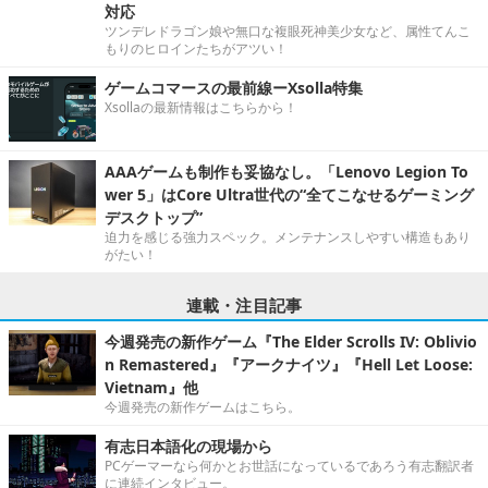
対応
ツンデレドラゴン娘や無口な複眼死神美少女など、属性てんこ
もりのヒロインたちがアツい！
ゲームコマースの最前線ーXsolla特集
Xsollaの最新情報はこちらから！
AAAゲームも制作も妥協なし。「Lenovo Legion To
wer 5」はCore Ultra世代の“全てこなせるゲーミング
デスクトップ”
迫力を感じる強力スペック。メンテナンスしやすい構造もあり
がたい！
連載・注目記事
今週発売の新作ゲーム『The Elder Scrolls IV: Oblivio
n Remastered』『アークナイツ』『Hell Let Loose:
Vietnam』他
今週発売の新作ゲームはこちら。
有志日本語化の現場から
PCゲーマーなら何かとお世話になっているであろう有志翻訳者
に連続インタビュー。