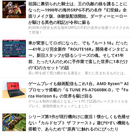
祖国に裏切られた騎士は、王の仇敵の娘を護ることに
なった―1998年の海外SRPG不朽の名作『幻世録』全
面リメイク版、体験版配信開始。ダーティーヒーロー
が駆ける異色の戦記が令和に蘇る
約30年の歴史を誇る海外SRPGの不朽の名作が全面リメイクされ
て登場！
車が変形してロボになった、でも『ルート16』だった
―41年ぶり完全新作『ROUTE16R』開発者インタビュ
ー。新旧スタッフが語るシリーズの魂。そして41年
前、たった1人のために手作業で直した世界に1本だけ
の“幻のカセット”の話
長い時を経て受け継がれる過去と、新たに生まれるものとは。
ゲームプレイも録画配信もこれ1台。AMD Ryzen™ AI
プロセッサ搭載の「G TUNE P5-A7G60BK-D」で『Fo
rza Horizon 6』の世界を駆け回る
ゲーム＆制作の拠点となるノートPCで話題のレースタイトルを
プレイ。放熱性能もチェックしました！
シリーズ第1作が現行機向けに復活！懐かしくも色褪せ
ない『カルドセプト ザ ファースト』遊びやすい機能も
搭載で、あらためて“原典”に触れるのにぴったり