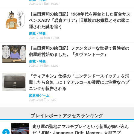
2024.7.21 Sun 10:00
【吉田輝和の絵日記】1960年代を舞台とした百合サス
ペンスADV『岩倉アリア』旧華族のお嬢様とその家に
隠された謎を追う
連載・特集
2024.7.15 Mon 10:00
【吉田輝和の絵日記】ファンタジーな世界で冒険者の
宿屋経営始めました。『タヴァントーク』
連載・特集
2024.7.14 Sun 12:00
『ティアキン』仕様の「ニンテンドースイッチ」を消
毒したら台無しに！？アルコール濃度にご注意なハプ
ニングが報告される
家庭用ゲーム
2024.7.25 Thu 1:00
プレイレポートアクセスランキング
走り屋の聖地にマルチプレイという新風が舞い込ん
だ『JDM: Japanese Drift Master』大型アプ