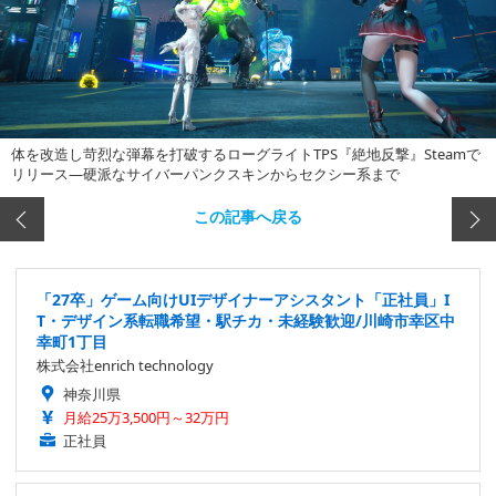
体を改造し苛烈な弾幕を打破するローグライトTPS『絶地反撃』Steamで
リリース―硬派なサイバーパンクスキンからセクシー系まで
この記事へ戻る
「27卒」ゲーム向けUIデザイナーアシスタント「正社員」I
T・デザイン系転職希望・駅チカ・未経験歓迎/川崎市幸区中
幸町1丁目
株式会社enrich technology
神奈川県
月給25万3,500円～32万円
正社員