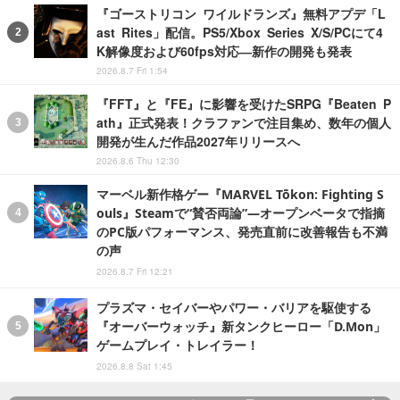
『ゴーストリコン ワイルドランズ』無料アプデ「L
ast Rites」配信。PS5/Xbox Series X/S/PCにて4
K解像度および60fps対応―新作の開発も発表
2026.8.7 Fri 1:54
『FFT』と『FE』に影響を受けたSRPG『Beaten P
ath』正式発表！クラファンで注目集め、数年の個人
開発が生んだ作品2027年リリースへ
2026.8.6 Thu 12:30
マーベル新作格ゲー『MARVEL Tōkon: Fighting S
ouls』Steamで“賛否両論”―オープンベータで指摘
のPC版パフォーマンス、発売直前に改善報告も不満
の声
2026.8.7 Fri 12:21
プラズマ・セイバーやパワー・バリアを駆使する
『オーバーウォッチ』新タンクヒーロー「D.Mon」
ゲームプレイ・トレイラー！
2026.8.8 Sat 1:45