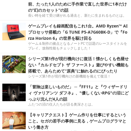
前、たった1人のために手作業で直した世界に1本だけ
の“幻のカセット”の話
長い時を経て受け継がれる過去と、新たに生まれるものとは。
ゲームプレイも録画配信もこれ1台。AMD Ryzen™ AI
プロセッサ搭載の「G TUNE P5-A7G60BK-D」で『Fo
rza Horizon 6』の世界を駆け回る
ゲーム＆制作の拠点となるノートPCで話題のレースタイトルを
プレイ。放熱性能もチェックしました！
シリーズ第1作が現行機向けに復活！懐かしくも色褪せ
ない『カルドセプト ザ ファースト』遊びやすい機能も
搭載で、あらためて“原典”に触れるのにぴったり
シリーズ第1作が現行機向けの新機能を備えて復活！
「冒険は楽しいものだ」 ─『FF11』と『ウィザードリ
ィ ヴァリアンツ ダフネ』、"優しくないRPG"の沼にど
っぷり沈んだ4人の話
ふたつの沼の住人たちが語る奥深さとは。
【キャリアクエスト】ゲーム作りを仕事にするという
こと。セガの若手の事例に見る，ゲームプログラマと
いう働き方