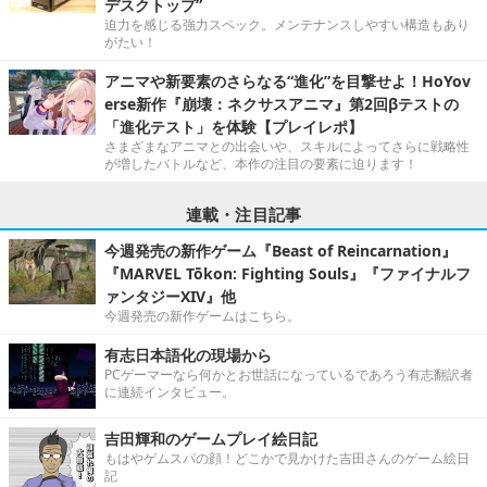
デスクトップ”
迫力を感じる強力スペック。メンテナンスしやすい構造もあり
がたい！
アニマや新要素のさらなる“進化”を目撃せよ！HoYov
erse新作『崩壊：ネクサスアニマ』第2回βテストの
「進化テスト」を体験【プレイレポ】
さまざまなアニマとの出会いや、スキルによってさらに戦略性
が増したバトルなど、本作の注目の要素に迫ります！
連載・注目記事
今週発売の新作ゲーム『Beast of Reincarnation』
『MARVEL Tōkon: Fighting Souls』『ファイナルフ
ァンタジーXIV』他
今週発売の新作ゲームはこちら。
有志日本語化の現場から
PCゲーマーなら何かとお世話になっているであろう有志翻訳者
に連続インタビュー。
吉田輝和のゲームプレイ絵日記
もはやゲムスパの顔！どこかで見かけた吉田さんのゲーム絵日
記