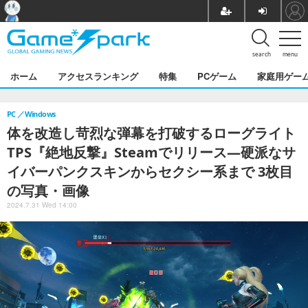
search
menu
ホーム
アクセスランキング
特集
PCゲーム
家庭用ゲー
PC
Windows
体を改造し苛烈な弾幕を打破するローグライト
TPS『絶地反撃』Steamでリリース―硬派なサ
イバーパンクスキンからセクシー系まで 3枚目
の写真・画像
2024.7.31 Wed 14:00