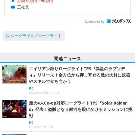
月給32万円～50万円
正社員
Sponsored by
ローグライク／ローグライト
関連ニュース
エイリアン狩りローグライトTPS『異星のラプソデ
ィ』リリース！全方位から押し寄せる敵の大群に銃器
やスキルで立ち向かう
PC
2024.5.13 Mon 17:45
最大4人Co-op対応ローグライトTPS『Solar Raider
s』発表！盗賊となり銀河を股にかけるミッションに挑
戦
PC
2024.3.8 Fri 8:30