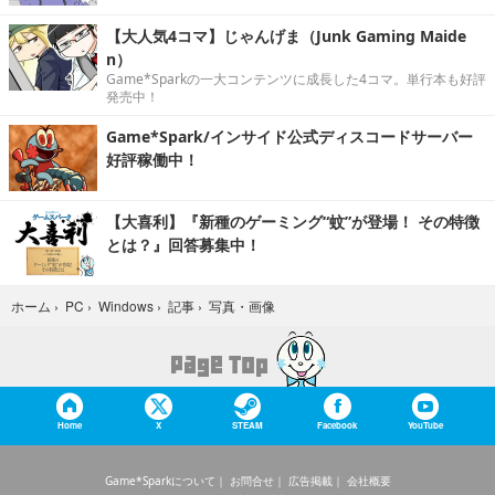
【大人気4コマ】じゃんげま（Junk Gaming Maide
n）
Game*Sparkの一大コンテンツに成長した4コマ。単行本も好評
発売中！
Game*Spark/インサイド公式ディスコードサーバー
好評稼働中！
【大喜利】『新種のゲーミング“蚊”が登場！ その特徴
とは？』回答募集中！
写真・画像
ホーム
›
PC
›
Windows
›
記事
›
Home
X
STEAM
Facebook
YouTube
Game*Sparkについて
お問合せ
広告掲載
会社概要