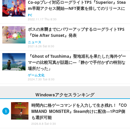
Co-opプレイ対応ローグライトTPS『Superior』Stea
m早期アクセス開始―NFT要素を排してのリリースに
PC
2022.11.17 Thu 8:30
ボスの来襲までにパワーアップするローグライトTPS
『Die After Sunset』発表
ニュース
2021.6.26 Sat 8:00
『Ghost of Tsushima』聖地巡礼を果たした海外ゲー
マーの比較写真が話題に―「静かで手付かずの特別な
場所だった」
ゲーム文化
2024.7.30 Tue 8:00
Windowsアクセスランキング
時間内に格ゲーコマンドを入力して生き残れ！『CO
MMAND MONSTER』Steam向けに配信―1P/2P側
も選択可能
2026.8.8 Sat 0:30