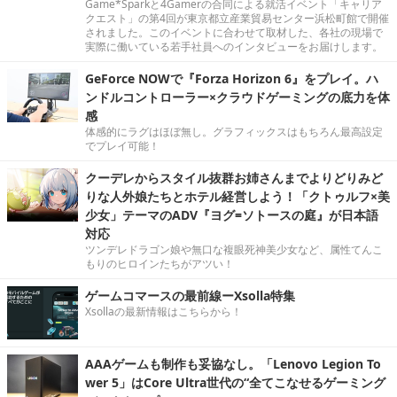
Game*Sparkと4Gamerの合同による就活イベント「キャリア
クエスト」の第4回が東京都立産業貿易センター浜松町館で開催
されました。このイベントに合わせて取材した、各社の現場で
実際に働いている若手社員へのインタビューをお届けします。
GeForce NOWで『Forza Horizon 6』をプレイ。ハ
ンドルコントローラー×クラウドゲーミングの底力を体
感
体感的にラグはほぼ無し。グラフィックスはもちろん最高設定
でプレイ可能！
クーデレからスタイル抜群お姉さんまでよりどりみど
りな人外娘たちとホテル経営しよう！「クトゥルフ×美
少女」テーマのADV『ヨグ=ソトースの庭』が日本語
対応
ツンデレドラゴン娘や無口な複眼死神美少女など、属性てんこ
もりのヒロインたちがアツい！
ゲームコマースの最前線ーXsolla特集
Xsollaの最新情報はこちらから！
AAAゲームも制作も妥協なし。「Lenovo Legion To
wer 5」はCore Ultra世代の“全てこなせるゲーミング