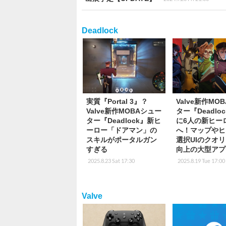
Deadlock
実質『Portal 3』？
Valve新作MO
Valve新作MOBAシュー
ター『Deadlo
ター『Deadlock』新ヒ
に6人の新ヒー
ーロー「ドアマン」の
へ！マップやヒ
スキルがポータルガン
選択UIのクオ
すぎる
向上の大型アプ
2025.8.23 Sat 17:30
2025.8.19 Tue 17:00
Valve