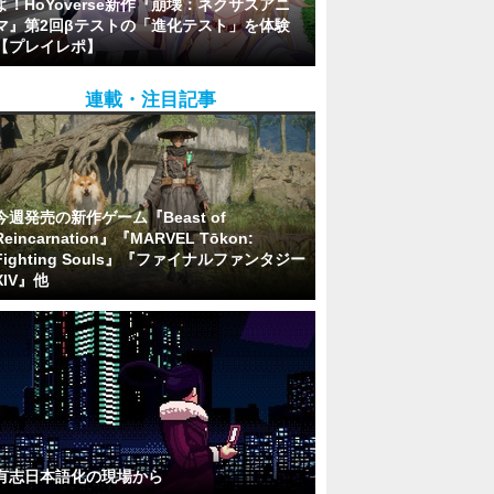
よ！HoYoverse新作『崩壊：ネクサスアニ
マ』第2回βテストの「進化テスト」を体験
【プレイレポ】
連載・注目記事
今週発売の新作ゲーム『Beast of
Reincarnation』『MARVEL Tōkon:
Fighting Souls』『ファイナルファンタジー
XIV』他
有志日本語化の現場から