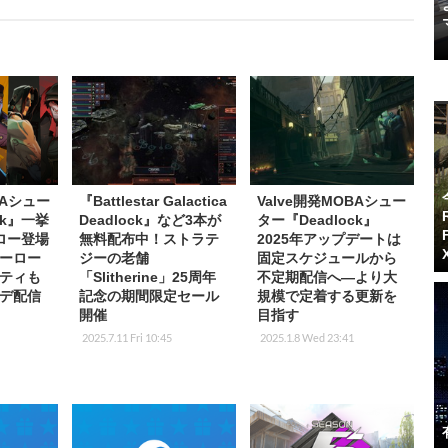
BAシュー
『Battlestar Galactica
Valve開発MOBAシュー
ck』一挙
Deadlock』など3本が
ター『Deadlock』
ロー登場
無料配布中！ストラテ
2025年アップデートは
ーロー
ジーの老舗
固定スケジュールから
リティも
「Slitherine」25周年
不定期配信へ―より大
デ配信
記念の期間限定セール
規模で定着する更新を
開催
目指す
2025.7.11 Fri 10:45
2025.1.8 Wed 23:41