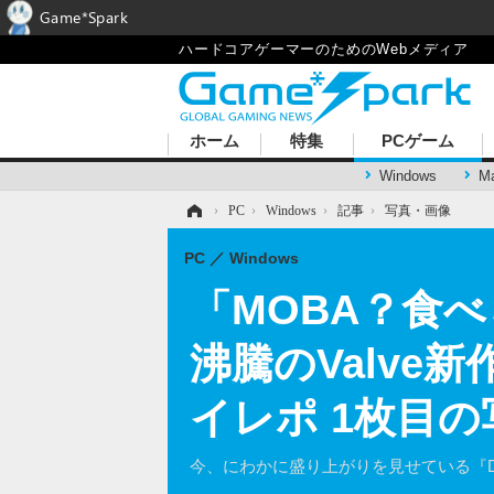
Game*Spark
ハードコアゲーマーのためのWebメディア
ホーム
特集
PCゲーム
Windows
M
ホーム
›
PC
›
Windows
›
記事
›
写真・画像
PC
Windows
「MOBA？食
沸騰のValve
イレポ 1枚目
今、にわかに盛り上がりを見せている『De