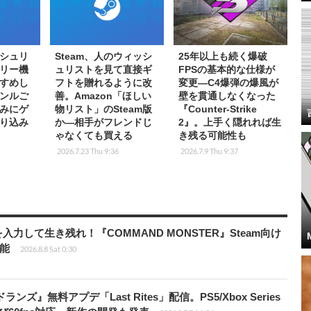
ッシュリ
Steam、人のウィッシ
25年以上も続く爆破
リー機
ュリストを見て直接ギ
FPSの基本的な仕様が
すめし
フトを贈れるように改
変更―C4爆弾の爆風が
ンルご
善。Amazon「ほしい
壁を貫通しなくなった
みにゲ
物リスト」のSteam版
『Counter-Strike
り込み
か―相手がフレンドじ
2』。上手く隠れれば生
ゃなくても買える
き残る可能性も
2026.7.23 Thu 9:36
2026.7.9 Thu 9:37
力して生き残れ！『COMMAND MONSTER』Steam向け
可能
2026.8.8 Sat 0:30
ズ』無料アプデ「Last Rites」配信。PS5/Xbox Series