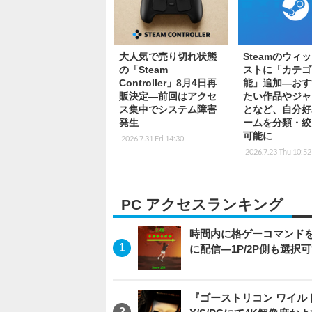
大人気で売り切れ状態
Steamのウィ
の「Steam
ストに「カテゴ
Controller」8月4日再
能」追加―おす
販決定―前回はアクセ
たい作品やジャ
ス集中でシステム障害
となど、自分好
発生
ームを分類・絞
可能に
2026.7.31 Fri 14:30
2026.7.23 Thu 10:52
PC アクセスランキング
時間内に格ゲーコマンドを入
に配信―1P/2P側も選択
『ゴーストリコン ワイルドラン