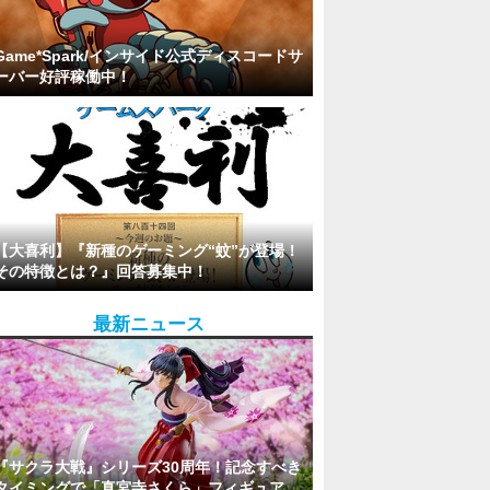
Game*Spark/インサイド公式ディスコードサ
ーバー好評稼働中！
【大喜利】『新種のゲーミング“蚊”が登場！
その特徴とは？』回答募集中！
最新ニュース
『サクラ大戦』シリーズ30周年！記念すべき
タイミングで「真宮寺さくら」フィギュア