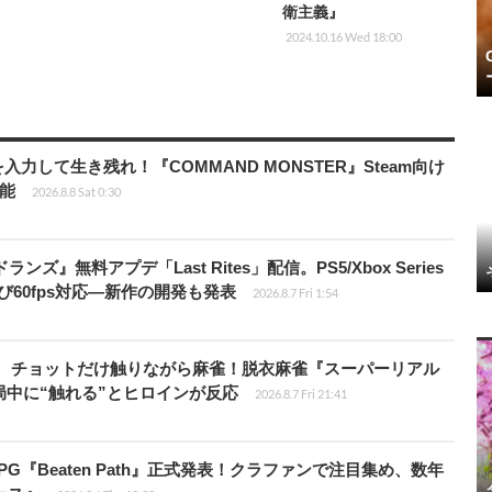
衛主義』
2024.10.16 Wed 18:00
力して生き残れ！『COMMAND MONSTER』Steam向け
可能
2026.8.8 Sat 0:30
ズ』無料アプデ「Last Rites」配信。PS5/Xbox Series
よび60fps対応―新作の開発も発表
2026.8.7 Fri 1:54
ら、チョットだけ触りながら麻雀！脱衣麻雀『スーパーリアル
s』対局中に“触れる”とヒロインが反応
2026.8.7 Fri 21:41
PG『Beaten Path』正式発表！クラファンで注目集め、数年