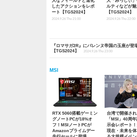
大なフィールドと進化
大「みっしぃ」
したアクションをレポ
ルティなどが魅
ート【TGS2024】
【TGS2024】
2024.9.26 Thu 21:00
2024.9.26 Thu 22:00
『ロマサガ2R』にバレンヌ帝国の玉座が登
【TGS2024】
2024.9.26 Thu 23:00
MSI
RTX 5060搭載ゲーミン
台湾で開催され
グノートPCが18%オ
「MSI」40周
フ！MSIノートPCが
示会レポート！
Amazonプライムデー
現在・未来を体
先行セールに登場
る大規模イベン