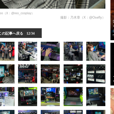
reo（X：@reo_cosplay）
撮影：乃木章（X：@Osefly）
この記事へ戻る
12/34