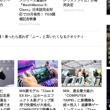
やノベ
ンシリーズ最新作
レウスプライム」が発
力
『MechWarrior 5:
売決定
Clans』日本語完全対
2024.9.27 Fri 0:13
応で10月発売！ TGS開
催記念映像
2024.9.27 Fri 0:34
場！座ったら思わず「ふー」と言いたくなるクオリティ
た
MSI新モデル「Claw 8
MSI、過去最大級の
年記念展
EX AI+」はホールエフ
「COMPUTEX
過去・
ェクト＆新グリップ採
TAIPEI」に新機種を
感でき
用で快適性が大進化。
続々投入！ 超豪華ゲー
トの様
COMPUTEXで実機を体
ミングノート「Titan