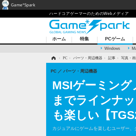
Game*Spark
ハードコアゲーマーのためのWebメディア
ホーム
特集
PCゲーム
Windows
M
ホーム
›
PC
›
パーツ・周辺機器
›
記事
›
写真・画
PC
パーツ・周辺機器
MSIゲーミン
までラインナッ
も楽しい【TGS
カジュアルにゲームを楽しむユーザー、