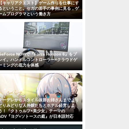
【キャリアクエスト】ゲーム作りを仕事にす
るということ。セガの若手の事例に見る，ゲ
ームプログラマという働き方
GeForce NOWで『Forza Horizon 6』をプ
レイ。ハンドルコントローラー×クラウドゲ
ーミングの底力を体感
クーデレからスタイル抜群お姉さんまでより
どりみどりな人外娘たちとホテル経営しよ
う！「クトゥルフ×美少女」テーマの
ADV『ヨグ=ソトースの庭』が日本語対応