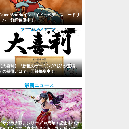
Game*Spark/インサイド公式ディスコードサ
ーバー好評稼働中！
【大喜利】『新種のゲーミング“蚊”が登場！
その特徴とは？』回答募集中！
最新ニュース
『サクラ大戦』シリーズ30周年！記念すべき
タイミングで「真宮寺さくら」フィギュア