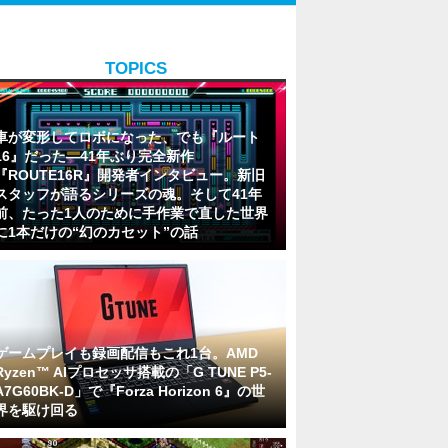
TOPICS
車が変形してロボになった、でも『ルート
16』だった―41年ぶり完全新作
『ROUTE16R』開発者インタビュー。新旧
スタッフが語るシリーズの魂。そして41年
前、たった1人のために手作業で直した世界
に1本だけの“幻のカセット”の話
ゲームプレイも録画配信もこれ1台。AMD
Ryzen™ AIプロセッサ搭載の「G TUNE P5-
A7G60BK-D」で『Forza Horizon 6』の世
界を駆け回る