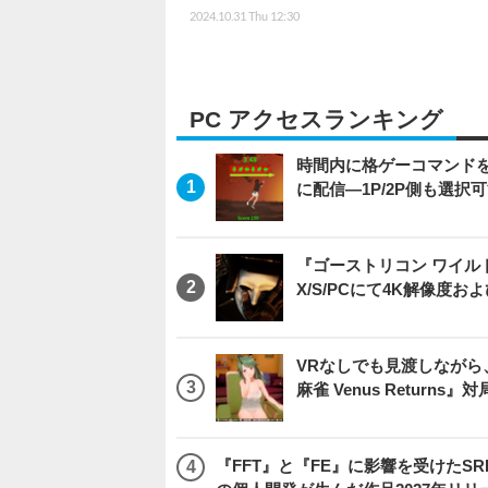
2024.10.31 Thu 12:30
PC アクセスランキング
時間内に格ゲーコマンドを入
に配信―1P/2P側も選択
『ゴーストリコン ワイルドラン
X/S/PCにて4K解像度お
VRなしでも見渡しなが
麻雀 Venus Return
『FFT』と『FE』に影響を受けたSR