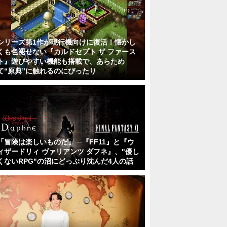
シリーズ第1作が現行機向けに復活！懐かし
くも色褪せない『カルドセプト ザ ファース
ト』遊びやすい機能も搭載で、あらため
て“原典”に触れるのにぴったり
「冒険は楽しいものだ」 ─『FF11』と『ウ
ィザードリィ ヴァリアンツ ダフネ』、"優し
くないRPG"の沼にどっぷり沈んだ4人の話