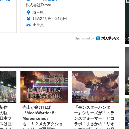
株式会社Tetote
埼玉県
月給27万円～34万円
正社員
Sponsored by
新作
売上が良ければ
『モンスターハンタ
の軌
『MechWarrior 5:
ー』シリーズが「トラ
日本フ
Mercenaries』
ンスフォーマー」とコ
スは巨
も…！？メカアクショ
ラボ！まさかの「リオ