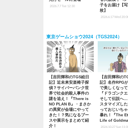
子をお届け【写
2026.7.7 Tue 12:30
枚】
2026.6.17 Wed 20:0
東京ゲームショウ2024（TGS2024）
【吉田輝和のTGS絵日
【吉田輝和のT
記】近未来安楽椅子探
記】名作RPGが
偵？サイバーパンク世
で美しくなって
界で社会的殺人事件の
『ドラゴンクエス
謎を追え！『There is
そして伝説へ…
NO PLAN B』・まさか
スタマイズした
の異変が会場にやって
っておじいちゃ
きた！？気になるブー
暴れ！『The Ete
スや展示をまとめて紹
Life of Gold
介！
2024.10.27 Sun 11: