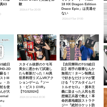
真63
験
18 HX Dragon Edition
Draco Epic」は見逃せ
2026.6.9 Tue 20:00
ない
0
2026.6.9 Tue 19:00
GS絵日
スタイル抜群のケモ耳
【吉田輝和のTGS絵日
HD-2D
美女に惹かれて試遊し
記】相手の順番なんか
蘇る！
たら斬新だった！AI異
無視だ！ターン制廃止
トIII
世界料理リズムVRアク
で好きなだけコマが置
』・カ
ションゲーム『ソー
ける『リアルタイムバ
杖を使
ト・ビストロVR』
トルオセロ』・資本主
んが大
【TGS2024】
義に染まった人民を思
rnal
想矯正兵器で救え！革
2024.10.16 Wed 20:30
man』
命的基地建設ストラテ
ジー『絶対ロケット防
00