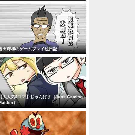
吉田輝和のゲームプレイ絵日記
【大人気4コマ】じゃんげま（Junk Gaming
Maiden）