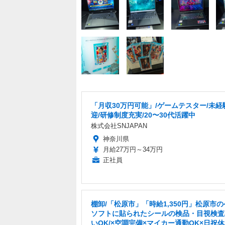
「月収30万円可能」/ゲームテスター/未経
迎/研修制度充実/20〜30代活躍中
株式会社SNJAPAN
神奈川県
月給27万円～34万円
正社員
棚卸/「松原市」「時給1,350円」松原市
ソフトに貼られたシールの検品・目視検査
いOK/×空調完備×マイカー通勤OK×日祝休