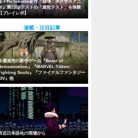
よ！HoYoverse新作『崩壊：ネクサスアニ
マ』第2回βテストの「進化テスト」を体験
【プレイレポ】
連載・注目記事
今週発売の新作ゲーム『Beast of
Reincarnation』『MARVEL Tōkon:
Fighting Souls』『ファイナルファンタジー
XIV』他
有志日本語化の現場から