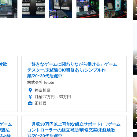
験歓
「好きなゲームに関わりながら働ける」ゲーム
テスター/未経験OK/研修あり/シンプル作
業/20~30代活躍中
株式会社Tetote
神奈川県
月給27万円～33万円
正社員
のゲーム
「月収30万円以上可能な組立サポート!」/ゲーム
/週払
コントローラーの組立補助/研修充実/未経験歓
み×経
迎/20~30代活躍中