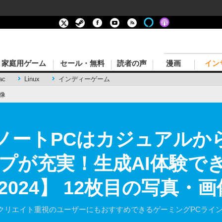
家庭用ゲーム
セール・無料
読者の声
漫画
イン
ac
Linux
インディーゲーム
像
グノートPCはカジュアルか
プが充実！生成AI体験で
2024】 12枚目の写真・画
クリエイト重視のユーザーにもおすすめできるゲーミングPCライ