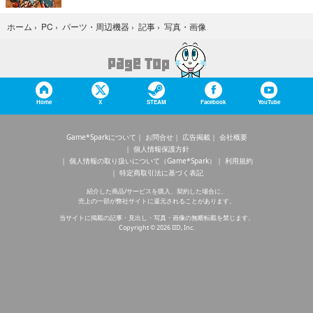
写真・画像
ホーム
›
PC
›
パーツ・周辺機器
›
記事
›
Home
X
STEAM
Facebook
YouTube
Game*Sparkについて
お問合せ
広告掲載
会社概要
個人情報保護方針
個人情報の取り扱いについて（Game*Spark）
利用規約
特定商取引法に基づく表記
紹介した商品/サービスを購入、契約した場合に、
売上の一部が弊社サイトに還元されることがあります。
当サイトに掲載の記事・見出し・写真・画像の無断転載を禁じます。
Copyright © 2026 IID, Inc.