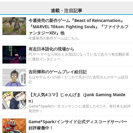
連載・注目記事
今週発売の新作ゲーム『Beast of Reincarnation』
『MARVEL Tōkon: Fighting Souls』『ファイナルフ
ァンタジーXIV』他
今週発売の新作ゲームはこちら。
有志日本語化の現場から
PCゲーマーなら何かとお世話になっているであろう有志翻訳者
に連続インタビュー。
吉田輝和のゲームプレイ絵日記
もはやゲムスパの顔！どこかで見かけた吉田さんのゲーム絵日
記
【大人気4コマ】じゃんげま（Junk Gaming Maide
n）
Game*Sparkの一大コンテンツに成長した4コマ。単行本も好評
発売中！
Game*Spark/インサイド公式ディスコードサーバー
好評稼働中！