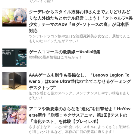
でプレイ可能！
クーデレからスタイル抜群お姉さんまでよりどりみど
りな人外娘たちとホテル経営しよう！「クトゥルフ×美
少女」テーマのADV『ヨグ=ソトースの庭』が日本語
対応
ツンデレドラゴン娘や無口な複眼死神美少女など、属性てんこ
もりのヒロインたちがアツい！
ゲームコマースの最前線ーXsolla特集
Xsollaの最新情報はこちらから！
AAAゲームも制作も妥協なし。「Lenovo Legion To
wer 5」はCore Ultra世代の“全てこなせるゲーミング
デスクトップ”
迫力を感じる強力スペック。メンテナンスしやすい構造もあり
がたい！
アニマや新要素のさらなる“進化”を目撃せよ！HoYov
erse新作『崩壊：ネクサスアニマ』第2回βテストの
「進化テスト」を体験【プレイレポ】
さまざまなアニマとの出会いや、スキルによってさらに戦略性
が増したバトルなど、本作の注目の要素に迫ります！