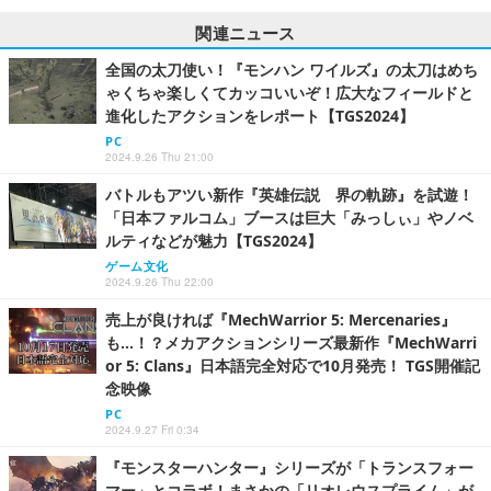
関連ニュース
全国の太刀使い！『モンハン ワイルズ』の太刀はめち
ゃくちゃ楽しくてカッコいいぞ！広大なフィールドと
進化したアクションをレポート【TGS2024】
PC
2024.9.26 Thu 21:00
バトルもアツい新作『英雄伝説 界の軌跡』を試遊！
「日本ファルコム」ブースは巨大「みっしぃ」やノベ
ルティなどが魅力【TGS2024】
ゲーム文化
2024.9.26 Thu 22:00
売上が良ければ『MechWarrior 5: Mercenaries』
も…！？メカアクションシリーズ最新作『MechWarri
or 5: Clans』日本語完全対応で10月発売！ TGS開催記
念映像
PC
2024.9.27 Fri 0:34
『モンスターハンター』シリーズが「トランスフォー
マー」とコラボ！まさかの「リオレウスプライム」が