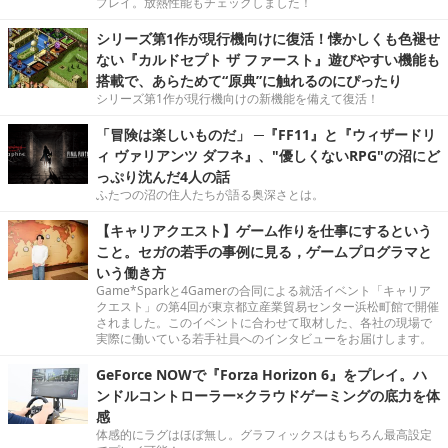
プレイ。放熱性能もチェックしました！
シリーズ第1作が現行機向けに復活！懐かしくも色褪せ
ない『カルドセプト ザ ファースト』遊びやすい機能も
搭載で、あらためて“原典”に触れるのにぴったり
シリーズ第1作が現行機向けの新機能を備えて復活！
「冒険は楽しいものだ」 ─『FF11』と『ウィザードリ
ィ ヴァリアンツ ダフネ』、"優しくないRPG"の沼にど
っぷり沈んだ4人の話
ふたつの沼の住人たちが語る奥深さとは。
【キャリアクエスト】ゲーム作りを仕事にするという
こと。セガの若手の事例に見る，ゲームプログラマと
いう働き方
Game*Sparkと4Gamerの合同による就活イベント「キャリア
クエスト」の第4回が東京都立産業貿易センター浜松町館で開催
されました。このイベントに合わせて取材した、各社の現場で
実際に働いている若手社員へのインタビューをお届けします。
GeForce NOWで『Forza Horizon 6』をプレイ。ハ
ンドルコントローラー×クラウドゲーミングの底力を体
感
体感的にラグはほぼ無し。グラフィックスはもちろん最高設定