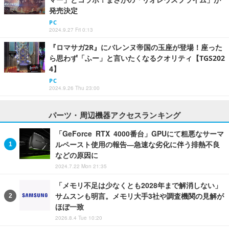
発売決定
PC
2024.9.27 Fri 0:13
『ロマサガ2R』にバレンヌ帝国の玉座が登場！座った
ら思わず「ふー」と言いたくなるクオリティ【TGS202
4】
PC
2024.9.26 Thu 23:00
パーツ・周辺機器アクセスランキング
「GeForce RTX 4000番台」GPUにて粗悪なサーマ
ルペースト使用の報告―急速な劣化に伴う排熱不良
などの原因に
2024.7.22 Mon 21:35
「メモリ不足は少なくとも2028年まで解消しない」
サムスンも明言。メモリ大手3社や調査機関の見解が
ほぼ一致
2026.8.4 Tue 10:20