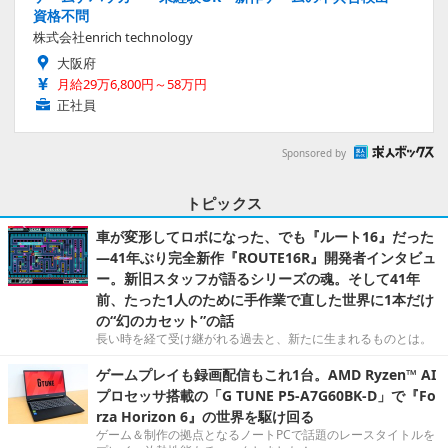
資格不問
株式会社enrich technology
大阪府
月給29万6,800円～58万円
正社員
Sponsored by
トピックス
車が変形してロボになった、でも『ルート16』だった
―41年ぶり完全新作『ROUTE16R』開発者インタビュ
ー。新旧スタッフが語るシリーズの魂。そして41年
前、たった1人のために手作業で直した世界に1本だけ
の“幻のカセット”の話
長い時を経て受け継がれる過去と、新たに生まれるものとは。
ゲームプレイも録画配信もこれ1台。AMD Ryzen™ AI
プロセッサ搭載の「G TUNE P5-A7G60BK-D」で『Fo
rza Horizon 6』の世界を駆け回る
ゲーム＆制作の拠点となるノートPCで話題のレースタイトルを