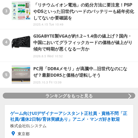
「リチウムイオン電池」の処分方法に要注意！PSP
やDSといった旧世代ハードのバッテリーも経年劣化
してないか要確認を
2025.4.15 Tue 10:49
GIGABYTE製VGAが約1.2～1.4倍の値上げ？国内・
中国においてグラフィックカードの価格が値上がり
傾向で時期が悪くなる一方か
2026.8.5 Wed 10:52
PC用「DDR4メモリ」が高騰中…旧世代なのにな
ぜ？最新DDR5と価格が逆転しそう
2025.10.3 Fri 13:09
ランキングをもっと見る
ゲーム向けUIデザイナーアシスタント正社員・資格不問「正
社員/週休2日制/育休実績あり」アニメ・マンガ好き歓迎
株式会社ELシステム
東京都