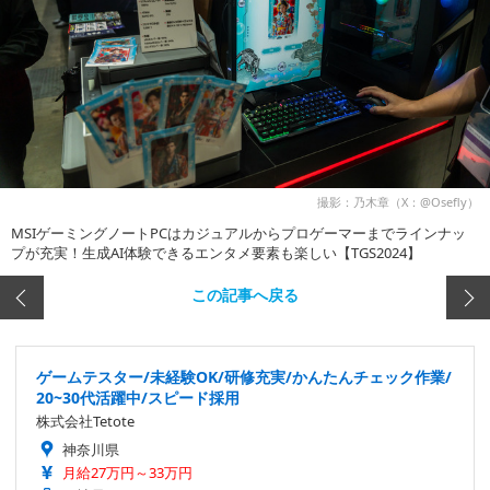
撮影：乃木章（X：@Osefly）
MSIゲーミングノートPCはカジュアルからプロゲーマーまでラインナッ
プが充実！生成AI体験できるエンタメ要素も楽しい【TGS2024】
この記事へ戻る
ゲームテスター/未経験OK/研修充実/かんたんチェック作業/
20~30代活躍中/スピード採用
株式会社Tetote
神奈川県
月給27万円～33万円