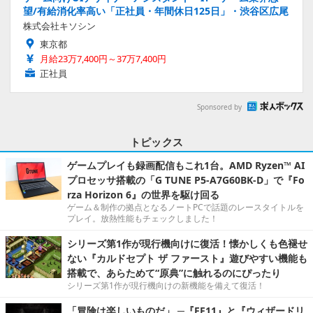
望/有給消化率高い「正社員・年間休日125日」・渋谷区広尾
株式会社キソシン
東京都
月給23万7,400円～37万7,400円
正社員
Sponsored by
トピックス
ゲームプレイも録画配信もこれ1台。AMD Ryzen™ AI
プロセッサ搭載の「G TUNE P5-A7G60BK-D」で『Fo
rza Horizon 6』の世界を駆け回る
ゲーム＆制作の拠点となるノートPCで話題のレースタイトルを
プレイ。放熱性能もチェックしました！
シリーズ第1作が現行機向けに復活！懐かしくも色褪せ
ない『カルドセプト ザ ファースト』遊びやすい機能も
搭載で、あらためて“原典”に触れるのにぴったり
シリーズ第1作が現行機向けの新機能を備えて復活！
「冒険は楽しいものだ」 ─『FF11』と『ウィザードリ