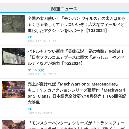
関連ニュース
全国の太刀使い！『モンハン ワイルズ』の太刀はめち
ゃくちゃ楽しくてカッコいいぞ！広大なフィールドと
進化したアクションをレポート【TGS2024】
PC
2024.9.26 Thu 21:00
バトルもアツい新作『英雄伝説 界の軌跡』を試遊！
「日本ファルコム」ブースは巨大「みっしぃ」やノベ
ルティなどが魅力【TGS2024】
ゲーム文化
2024.9.26 Thu 22:00
売上が良ければ『MechWarrior 5: Mercenaries』
も…！？メカアクションシリーズ最新作『MechWarri
or 5: Clans』日本語完全対応で10月発売！ TGS開催記
念映像
PC
2024.9.27 Fri 0:34
『モンスターハンター』シリーズが「トランスフォー
マー」とコラボ！まさかの「リオレウスプライム」が