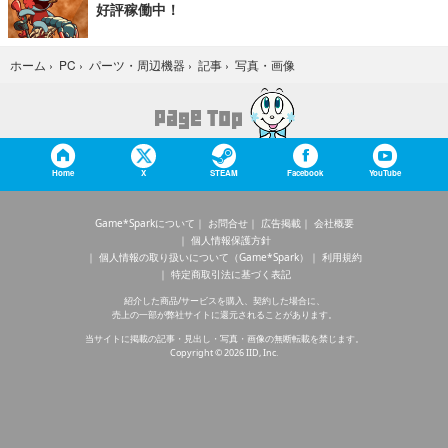
好評稼働中！
写真・画像
ホーム
›
PC
›
パーツ・周辺機器
›
記事
›
Home
X
STEAM
Facebook
YouTube
Game*Sparkについて
お問合せ
広告掲載
会社概要
個人情報保護方針
個人情報の取り扱いについて（Game*Spark）
利用規約
特定商取引法に基づく表記
紹介した商品/サービスを購入、契約した場合に、
売上の一部が弊社サイトに還元されることがあります。
当サイトに掲載の記事・見出し・写真・画像の無断転載を禁じます。
Copyright © 2026 IID, Inc.