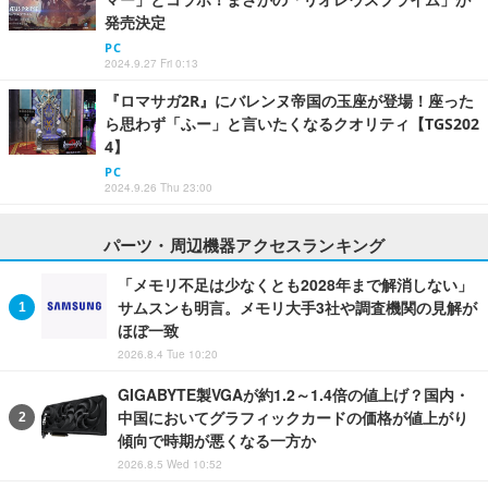
発売決定
PC
2024.9.27 Fri 0:13
『ロマサガ2R』にバレンヌ帝国の玉座が登場！座った
ら思わず「ふー」と言いたくなるクオリティ【TGS202
4】
PC
2024.9.26 Thu 23:00
パーツ・周辺機器アクセスランキング
「メモリ不足は少なくとも2028年まで解消しない」
サムスンも明言。メモリ大手3社や調査機関の見解が
ほぼ一致
2026.8.4 Tue 10:20
GIGABYTE製VGAが約1.2～1.4倍の値上げ？国内・
中国においてグラフィックカードの価格が値上がり
傾向で時期が悪くなる一方か
2026.8.5 Wed 10:52