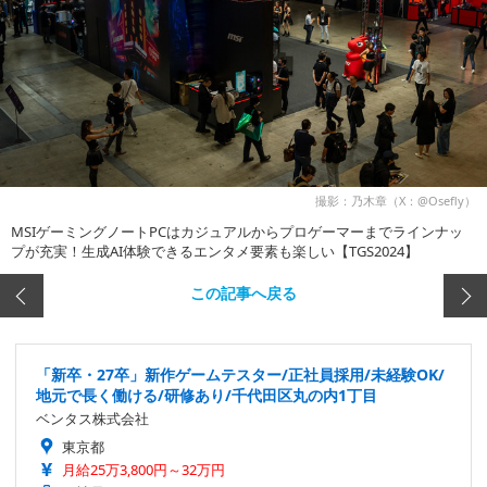
撮影：乃木章（X：@Osefly）
MSIゲーミングノートPCはカジュアルからプロゲーマーまでラインナッ
プが充実！生成AI体験できるエンタメ要素も楽しい【TGS2024】
この記事へ戻る
「新卒・27卒」新作ゲームテスター/正社員採用/未経験OK/
地元で長く働ける/研修あり/千代田区丸の内1丁目
ベンタス株式会社
東京都
月給25万3,800円～32万円