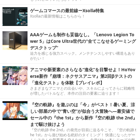
ゲームコマースの最前線ーXsolla特集
Xsollaの最新情報はこちらから！
AAAゲームも制作も妥協なし。「Lenovo Legion To
wer 5」はCore Ultra世代の“全てこなせるゲーミング
デスクトップ”
迫力を感じる強力スペック。メンテナンスしやすい構造もあり
がたい！
アニマや新要素のさらなる“進化”を目撃せよ！HoYov
erse新作『崩壊：ネクサスアニマ』第2回βテストの
「進化テスト」を体験【プレイレポ】
さまざまなアニマとの出会いや、スキルによってさらに戦略性
が増したバトルなど、本作の注目の要素に迫ります！
『空の軌跡』を遊ぶのは「今」がベスト！暑い夏、涼
しい部屋の中で“青い空”が似合う大冒険へ―最安値で
セール中の『the 1st』から新作『空の軌跡 the 2nd』
まで駆け抜けよう
『空の軌跡 the 2nd』の発売が目前に迫る今こそ、『空の軌跡 t
he 1st』から遊び始める絶好のタイミング！ 快適になったゲー
ムシステムや新要素を交えながら、今遊びたい本シリーズの魅