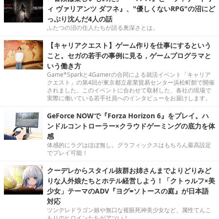
ィ ヴァリアンツ ダフネ』、"優しくないRPG"の沼にど
っぷり沈んだ4人の話
ふたつの沼の住人たちが語る奥深さとは。
【キャリアクエスト】ゲーム作りを仕事にするという
こと。セガの若手の事例に見る，ゲームプログラマと
いう働き方
Game*Sparkと4Gamerの合同による就活イベント「キャリア
クエスト」の第4回が東京都立産業貿易センター浜松町館で開催
されました。このイベントに合わせて取材した、各社の現場で
実際に働いている若手社員へのインタビューをお届けします。
GeForce NOWで『Forza Horizon 6』をプレイ。ハ
ンドルコントローラー×クラウドゲーミングの底力を体
感
体感的にラグはほぼ無し。グラフィックスはもちろん最高設定
でプレイ可能！
クーデレからスタイル抜群お姉さんまでよりどりみど
りな人外娘たちとホテル経営しよう！「クトゥルフ×美
少女」テーマのADV『ヨグ=ソトースの庭』が日本語
対応
ツンデレドラゴン娘や無口な複眼死神美少女など、属性てんこ
もりのヒロインたちがアツい！