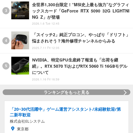
全世界1,300台限定！“MSI史上最も強力”なグラフィ
ックスカード「GeForce RTX 5090 32G LIGHTNI
NG Z」が登場
2026.1.6 Tue 12:45
「スイッチ2」純正プロコン、やっぱり「ドリフト」
悩まされそう？海外修理チャンネルからみる
2025.7.11 Fri 12:35
NVIDIA、特定GPU生産終了報道も「出荷を継
続」。RTX 5070 TiおよびRTX 5060 Ti 16GBモデル
について
2026.1.16 Fri 16:59
ランキングをもっと見る
「20~30代活躍中」ゲーム運営アシスタント/未経験歓迎/第
二新卒歓迎
株式会社ELシステム
東京都