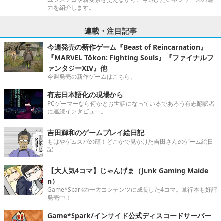
力を紹介します。
連載・注目記事
今週発売の新作ゲーム『Beast of Reincarnation』
『MARVEL Tōkon: Fighting Souls』『ファイナルフ
ァンタジーXIV』他
今週発売の新作ゲームはこちら。
有志日本語化の現場から
PCゲーマーなら何かとお世話になっているであろう有志翻訳者
に連続インタビュー。
吉田輝和のゲームプレイ絵日記
もはやゲムスパの顔！どこかで見かけた吉田さんのゲーム絵日
記
【大人気4コマ】じゃんげま（Junk Gaming Maide
n）
Game*Sparkの一大コンテンツに成長した4コマ。単行本も好評
発売中！
Game*Spark/インサイド公式ディスコードサーバー