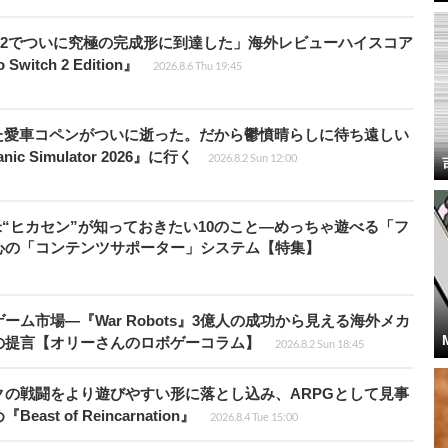
チ2でついに究極の完成形に到達した」海外レビューハイスコア
witch 2 Edition』
2026.8.6 Thu 19:45
た愛車コペンがついに逝った。だから鬱憤晴らしに待ち遠しい
c Simulator 2026』に行く
2026.8.2 Sun 12:00
米“ヒカセン”が知っておきたい10のこと―めっちゃ遊べる「フ
心の「コンテンツサポーター」システム【特集】
ム市場―『War Robots』3億人の成功から見える海外メカ
の提言【オリーさんのロボゲーコラム】
2026.8.2 Sun 18:45
の戦闘をより遊びやすい形に落とし込み、ARPGとして見事
 of Reincarnation』
2026.8.4 Tue 15:00