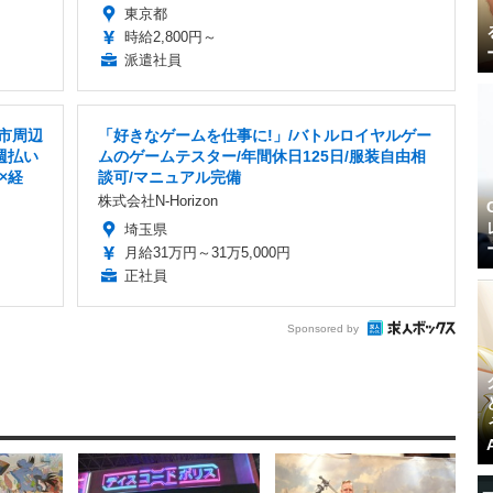
東京都
時給2,800円～
派遣社員
原市周辺
「好きなゲームを仕事に!」/バトルロイヤルゲー
週払い
ムのゲームテスター/年間休日125日/服装自由相
×経
談可/マニュアル完備
株式会社N-Horizon
埼玉県
月給31万円～31万5,000円
正社員
Sponsored by