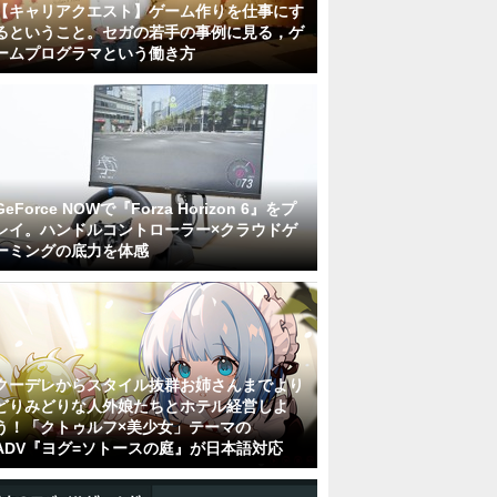
【キャリアクエスト】ゲーム作りを仕事にす
るということ。セガの若手の事例に見る，ゲ
ームプログラマという働き方
GeForce NOWで『Forza Horizon 6』をプ
レイ。ハンドルコントローラー×クラウドゲ
ーミングの底力を体感
クーデレからスタイル抜群お姉さんまでより
どりみどりな人外娘たちとホテル経営しよ
う！「クトゥルフ×美少女」テーマの
ADV『ヨグ=ソトースの庭』が日本語対応