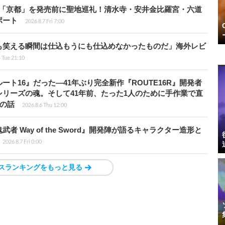
rd』の舞台「京都」を発売前に聖地巡礼！清水寺・安井金比羅宮・六道
ポート
2026.8.7 Fri 7:00
も笑える瞬間は仕込もうにも仕込めなかったものだ」海外レビ
4 Tue 21:10
ト16』だった―41年ぶり完全新作『ROUTE16R』開発者
リーズの魂。そして41年前、たった1人のために手作業で直
”の話
2026.8.6 Thu 12:00
 Way of the Sword』開発陣が語るキャラクター造形と
2026.8.7 Fri 0:00
スランキングをもっと見る