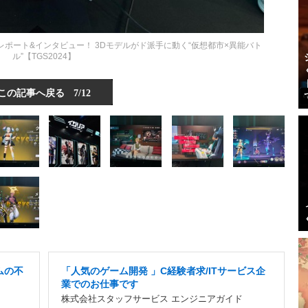
レポート&インタビュー！ 3Dモデルがド派手に動く“仮想都市×異能バト
ル”【TGS2024】
この記事へ戻る
7/12
ムの不
「人気のゲーム開発 」C経験者求/ITサービス企
業でのお仕事です
株式会社スタッフサービス エンジニアガイド