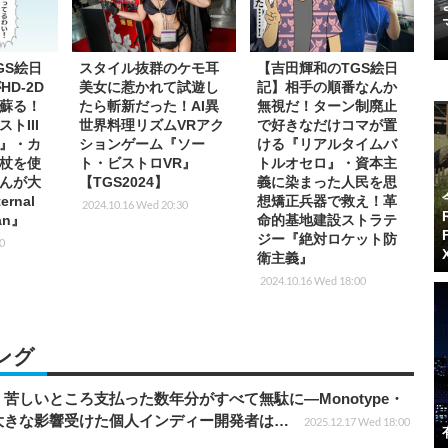
GS絵日
スタイル抜群のケモ耳
【吉田輝和のTGS絵日
HD-2D
美女に惹かれて試遊し
記】相手の順番なんか
蘇る！
たら斬新だった！AI異
無視だ！ターン制廃止
トIII
世界料理リズムVRアク
で好きなだけコマが置
』・カ
ションゲーム『ソー
ける『リアルタイムバ
杖を使
ト・ビストロVR』
トルオセロ』・資本主
んが大
【TGS2024】
義に染まった人民を思
rnal
想矯正兵器で救え！革
2024.10.16 Wed 20:30
man』
命的基地建設ストラテ
ジー『絶対ロケット防
00
衛主義』
2024.10.16 Wed 18:00
ング
苦しいところ支払った数年分がすべて無駄に―Monotype・
大きな影響受けた個人インディー開発者は…
2025.12.17 Wed 18:00