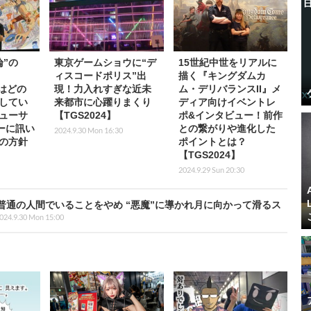
論”の
東京ゲームショウに“デ
15世紀中世をリアルに
ィスコードポリス”出
描く『キングダムカ
』はどの
現！力入れすぎな近未
ム・デリバランスII』メ
してい
来都市に心躍りまくり
ディア向けイベントレ
ューサ
【TGS2024】
ポ&インタビュー！前作
ーに訊い
との繋がりや進化した
2024.9.30 Mon 16:30
の方針
ポイントとは？
【TGS2024】
2024.9.29 Sun 20:30
、私は普通の人間でいることをやめ “悪魔”に導かれ月に向かって滑るス
024.9.30 Mon 15:00