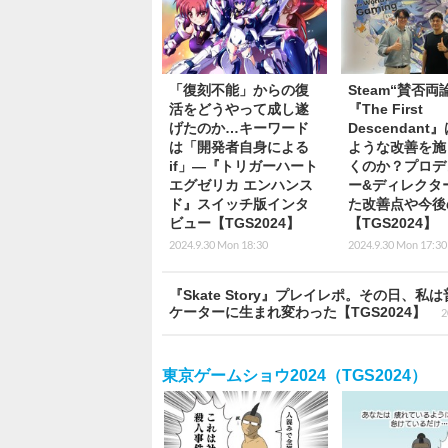
「復刻不能」からの復
Steam“賛否両
活をどうやって成し遂
『The First
げたのか…キーワード
Descendant
は「開発者自身による
ような改善を施
if」―『トリガーハート
くのか？プロデ
エグゼリカ エンハンス
ー&ディレクタ
ド』スイッチ版インタ
た改善点や今後
ビュー【TGS2024】
【TGS2024】
2024.9.30 Mon 18:30
2024.9.30 Mon 17:30
『Skate Story』プレイレポ。その日
ケーターに生まれ変わった【TGS2024】
2
東京ゲームショウ2024（TGS2024）