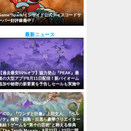
Game*Spark/インサイド公式ディスコードサ
ーバー好評稼働中！
最新ニュース
【過去最安50%オフ】協力登山『PEAK』最
後の大型アプデ8月11日配信！新バイオーム
追加や秘密の新要素を予告しセールも実施中
『ICO』『ワンダと巨像』上田文人、『ペル
ソナ』橋野・副島・目黒ら豪華クリエイター
集結！ゲームを“第十の芸術”と称える祭典
「The Tenth Mosaic」9月22日・23日に開