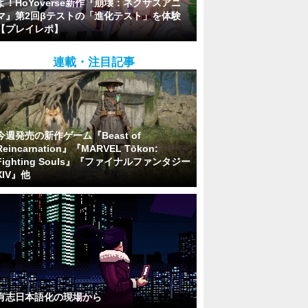
よ！HoYoverse新作『崩壊：ネクサスアニ
マ』第2回βテストの「進化テスト」を体験
【プレイレポ】
連載・注目記事
今週発売の新作ゲーム『Beast of
Reincarnation』『MARVEL Tōkon:
Fighting Souls』『ファイナルファンタジー
XIV』他
有志日本語化の現場から