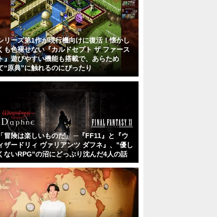
シリーズ第1作が現行機向けに復活！懐かし
くも色褪せない『カルドセプト ザ ファース
ト』遊びやすい機能も搭載で、あらため
て“原典”に触れるのにぴったり
「冒険は楽しいものだ」 ─『FF11』と『ウ
ィザードリィ ヴァリアンツ ダフネ』、"優し
くないRPG"の沼にどっぷり沈んだ4人の話