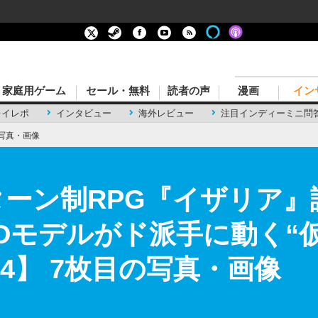
家庭用ゲーム
セール・無料
読者の声
漫画
イン
レイレポ
インタビュー
海外レビュー
注目インディーミニ問
写真・画像
ターン制RPG『イザリア』
3Dモデルがド派手に動く“
24】 7枚目の写真・画像