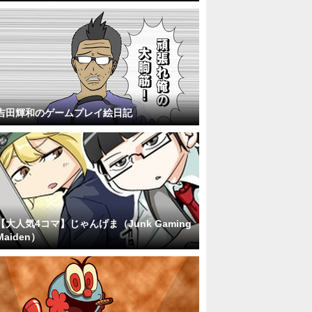
吉田輝和のゲームプレイ絵日記
【大人気4コマ】じゃんげま（Junk Gaming
Maiden）