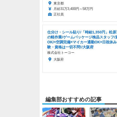
東京都
月給31万3,400円～58万円
正社員
仕分け・シール貼り/「時給1,350円」松
の軽作業/ゲームパッケージ検品スタッフ/
OK/×空調完備×マイカー通勤OK×日祝休み
験・資格は一切不問!/大阪府
株式会社トーコー
大阪府
編集部おすすめの記事