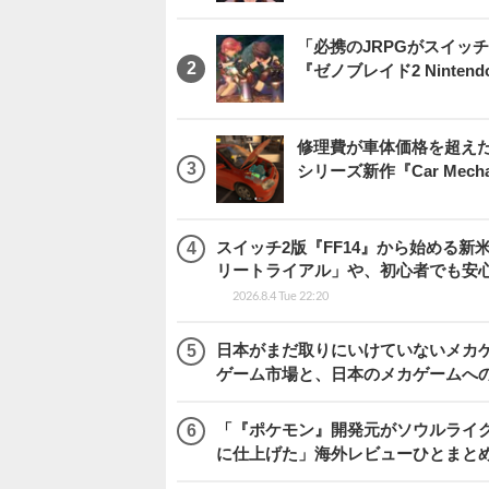
「必携のJRPGがスイッ
『ゼノブレイド2 Nintendo S
修理費が車体価格を超え
シリーズ新作『Car Mechani
スイッチ2版『FF14』から始める新
リートライアル」や、初心者でも安
2026.8.4 Tue 22:20
日本がまだ取りにいけていないメカゲー
ゲーム市場と、日本のメカゲームへ
「『ポケモン』開発元がソウルライク
に仕上げた」海外レビューひとまとめ『Beast