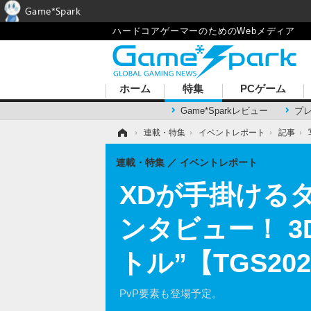
Game*Spark
ハードコアゲーマーのためのWebメディア
ホーム
特集
PCゲーム
Game*Sparkレビュー
プ
ホーム
›
連載・特集
›
イベントレポート
›
記事
›
連載・特集
イベントレポート
XDが手掛ける
ンタビュー！ 
トル”【TGS20
PvP要素も登場予定。