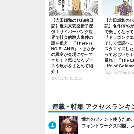
【吉田輝和のTGS絵日
【吉田輝和のT
記】近未来安楽椅子探
記】名作RPGが
偵？サイバーパンク世
で美しくなって
界で社会的殺人事件の
『ドラゴンクエス
謎を追え！『There is
そして伝説へ…
NO PLAN B』・まさか
スタマイズした
の異変が会場にやって
っておじいちゃ
きた！？気になるブー
暴れ！『The Ete
スや展示をまとめて紹
Life of Gold
介！
2024.10.27 Sun 11:
2024.10.31 Thu 12:30
連載・特集 アクセスランキ
憧れのフォント使うため、
フォントワークス問題、