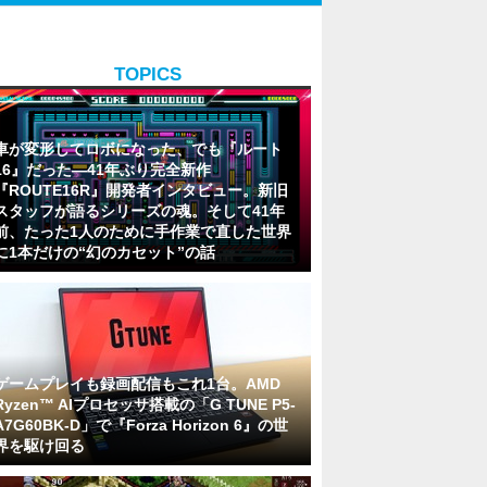
TOPICS
車が変形してロボになった、でも『ルート
16』だった―41年ぶり完全新作
『ROUTE16R』開発者インタビュー。新旧
スタッフが語るシリーズの魂。そして41年
前、たった1人のために手作業で直した世界
に1本だけの“幻のカセット”の話
ゲームプレイも録画配信もこれ1台。AMD
Ryzen™ AIプロセッサ搭載の「G TUNE P5-
A7G60BK-D」で『Forza Horizon 6』の世
界を駆け回る