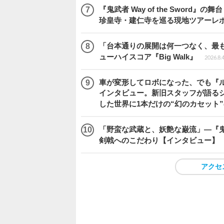
『鬼武者 Way of the Swo
珍皇寺・建仁寺を巡る現地ツアーレ
「台本通りの展開は何一つなく、最
ューハイスコア『Big Walk』
2026.8.
車が変形してロボになった、でも『ルー
インタビュー。新旧スタッフが語るシ
した世界に1本だけの“幻のカセット
「野蛮な武蔵と、妖艶な巌流」―『鬼武者
剣戟へのこだわり【インタビュー】
アクセ