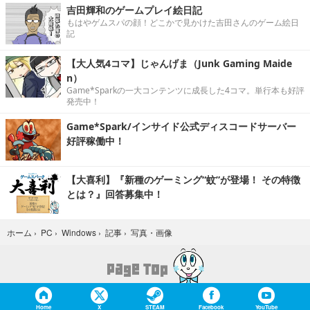
吉田輝和のゲームプレイ絵日記
もはやゲムスパの顔！どこかで見かけた吉田さんのゲーム絵日
記
【大人気4コマ】じゃんげま（Junk Gaming Maide
n）
Game*Sparkの一大コンテンツに成長した4コマ。単行本も好評
発売中！
Game*Spark/インサイド公式ディスコードサーバー
好評稼働中！
【大喜利】『新種のゲーミング“蚊”が登場！ その特徴
とは？』回答募集中！
写真・画像
ホーム
›
PC
›
Windows
›
記事
›
Home
X
STEAM
Facebook
YouTube