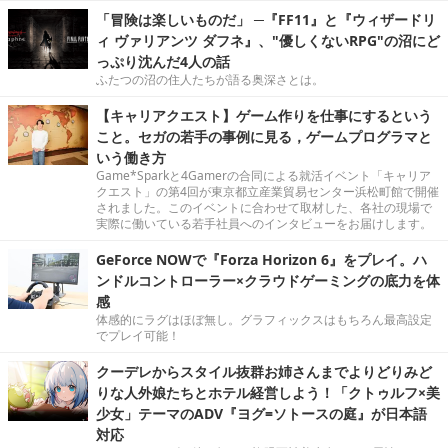
「冒険は楽しいものだ」 ─『FF11』と『ウィザードリ
ィ ヴァリアンツ ダフネ』、"優しくないRPG"の沼にど
っぷり沈んだ4人の話
ふたつの沼の住人たちが語る奥深さとは。
【キャリアクエスト】ゲーム作りを仕事にするという
こと。セガの若手の事例に見る，ゲームプログラマと
いう働き方
Game*Sparkと4Gamerの合同による就活イベント「キャリア
クエスト」の第4回が東京都立産業貿易センター浜松町館で開催
されました。このイベントに合わせて取材した、各社の現場で
実際に働いている若手社員へのインタビューをお届けします。
GeForce NOWで『Forza Horizon 6』をプレイ。ハ
ンドルコントローラー×クラウドゲーミングの底力を体
感
体感的にラグはほぼ無し。グラフィックスはもちろん最高設定
でプレイ可能！
クーデレからスタイル抜群お姉さんまでよりどりみど
りな人外娘たちとホテル経営しよう！「クトゥルフ×美
少女」テーマのADV『ヨグ=ソトースの庭』が日本語
対応