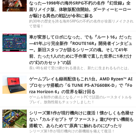
なった―1998年の海外SRPG不朽の名作『幻世録』全
面リメイク版、体験版配信開始。ダーティーヒーロー
が駆ける異色の戦記が令和に蘇る
約30年の歴史を誇る海外SRPGの不朽の名作が全面リメイクされ
て登場！
車が変形してロボになった、でも『ルート16』だった
―41年ぶり完全新作『ROUTE16R』開発者インタビュ
ー。新旧スタッフが語るシリーズの魂。そして41年
前、たった1人のために手作業で直した世界に1本だけ
の“幻のカセット”の話
長い時を経て受け継がれる過去と、新たに生まれるものとは。
ゲームプレイも録画配信もこれ1台。AMD Ryzen™ AI
プロセッサ搭載の「G TUNE P5-A7G60BK-D」で『Fo
rza Horizon 6』の世界を駆け回る
ゲーム＆制作の拠点となるノートPCで話題のレースタイトルを
プレイ。放熱性能もチェックしました！
シリーズ第1作が現行機向けに復活！懐かしくも色褪せ
ない『カルドセプト ザ ファースト』遊びやすい機能も
搭載で、あらためて“原典”に触れるのにぴったり
シリーズ第1作が現行機向けの新機能を備えて復活！