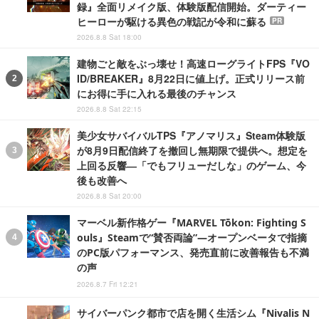
録』全面リメイク版、体験版配信開始。ダーティー
ヒーローが駆ける異色の戦記が令和に蘇る
PR
2026.8.8 Sat 18:00
建物ごと敵をぶっ壊せ！高速ローグライトFPS『VO
ID/BREAKER』8月22日に値上げ。正式リリース前
にお得に手に入れる最後のチャンス
2026.8.8 Sat 22:15
美少女サバイバルTPS『アノマリス』Steam体験版
が8月9日配信終了を撤回し無期限で提供へ。想定を
上回る反響―「でもフリューだしな」のゲーム、今
後も改善へ
2026.8.8 Sat 20:00
マーベル新作格ゲー『MARVEL Tōkon: Fighting S
ouls』Steamで“賛否両論”―オープンベータで指摘
のPC版パフォーマンス、発売直前に改善報告も不満
の声
2026.8.7 Fri 12:21
サイバーパンク都市で店を開く生活シム『Nivalis N