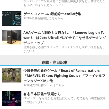
ツンデレドラゴン娘や無口な複眼死神美少女など、属性てんこ
もりのヒロインたちがアツい！
ゲームコマースの最前線ーXsolla特集
Xsollaの最新情報はこちらから！
AAAゲームも制作も妥協なし。「Lenovo Legion To
wer 5」はCore Ultra世代の“全てこなせるゲーミング
デスクトップ”
迫力を感じる強力スペック。メンテナンスしやすい構造もあり
がたい！
連載・注目記事
今週発売の新作ゲーム『Beast of Reincarnation』
『MARVEL Tōkon: Fighting Souls』『ファイナルフ
ァンタジーXIV』他
今週発売の新作ゲームはこちら。
有志日本語化の現場から
PCゲーマーなら何かとお世話になっているであろう有志翻訳者
に連続インタビュー。