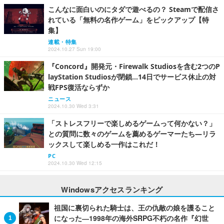
こんなに面白いのにタダで遊べるの？ Steamで配信さ
れている「無料の名作ゲーム」をピックアップ【特
集】
連載・特集
2024.10.27 Sun 19:00
『Concord』開発元・Firewalk Studiosを含む2つのP
layStation Studiosが閉鎖…14日でサービス休止の対
戦FPS復活ならずか
ニュース
2024.10.30 Wed 3:31
「ストレスフリーで楽しめるゲームって何かない？」
との質問に数々のゲームを薦めるゲーマーたち―リラ
ックスして楽しめる一作はこれだ！
PC
2024.10.30 Wed 12:15
Windowsアクセスランキング
祖国に裏切られた騎士は、王の仇敵の娘を護ること
になった―1998年の海外SRPG不朽の名作『幻世