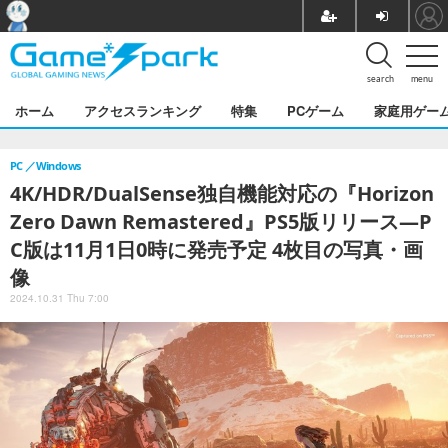
search
menu
ホーム
アクセスランキング
特集
PCゲーム
家庭用ゲー
PC
Windows
4K/HDR/DualSense独自機能対応の『Horizon
Zero Dawn Remastered』PS5版リリース―P
C版は11月1日0時に発売予定 4枚目の写真・画
像
2024.10.31 Thu 7:00