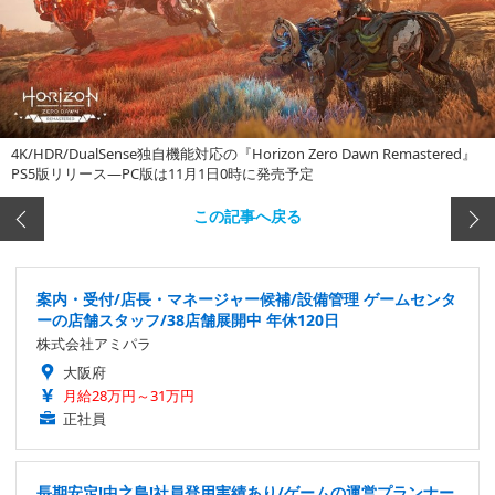
4K/HDR/DualSense独自機能対応の『Horizon Zero Dawn Remastered』
PS5版リリース―PC版は11月1日0時に発売予定
この記事へ戻る
案内・受付/店長・マネージャー候補/設備管理 ゲームセンタ
ーの店舗スタッフ/38店舗展開中 年休120日
株式会社アミパラ
大阪府
月給28万円～31万円
正社員
長期安定!中之島!社員登用実績あり/ゲームの運営プランナー