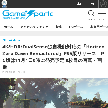
search
menu
ホーム
アクセスランキング
特集
PCゲーム
家庭用ゲー
PC
Windows
4K/HDR/DualSense独自機能対応の『Horizon
Zero Dawn Remastered』PS5版リリース―P
C版は11月1日0時に発売予定 8枚目の写真・画
像
2024.10.31 Thu 7:00