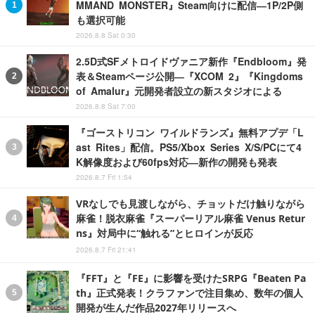
MMAND MONSTER』Steam向けに配信―1P/2P側
も選択可能
2026.8.8 Sat 0:30
2.5D式SFメトロイドヴァニア新作『Endbloom』発
表＆Steamページ公開―『XCOM 2』『Kingdoms
of Amalur』元開発者設立の新スタジオによる
2026.8.8 Sat 7:00
『ゴーストリコン ワイルドランズ』無料アプデ「L
ast Rites」配信。PS5/Xbox Series X/S/PCにて4
K解像度および60fps対応―新作の開発も発表
2026.8.7 Fri 1:54
VRなしでも見渡しながら、チョットだけ触りながら
麻雀！脱衣麻雀『スーパーリアル麻雀 Venus Retur
ns』対局中に“触れる”とヒロインが反応
2026.8.7 Fri 21:41
『FFT』と『FE』に影響を受けたSRPG『Beaten Pa
th』正式発表！クラファンで注目集め、数年の個人
開発が生んだ作品2027年リリースへ