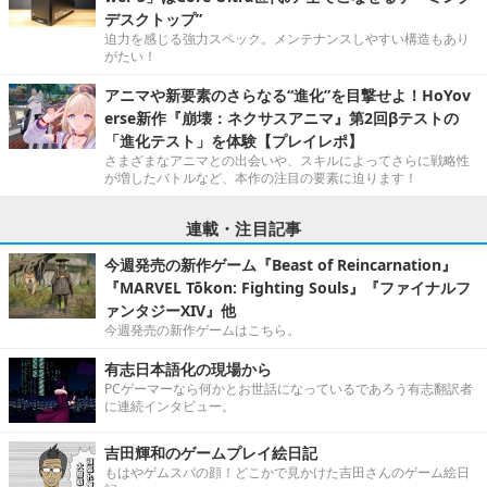
デスクトップ”
迫力を感じる強力スペック。メンテナンスしやすい構造もあり
がたい！
アニマや新要素のさらなる“進化”を目撃せよ！HoYov
erse新作『崩壊：ネクサスアニマ』第2回βテストの
「進化テスト」を体験【プレイレポ】
さまざまなアニマとの出会いや、スキルによってさらに戦略性
が増したバトルなど、本作の注目の要素に迫ります！
連載・注目記事
今週発売の新作ゲーム『Beast of Reincarnation』
『MARVEL Tōkon: Fighting Souls』『ファイナルフ
ァンタジーXIV』他
今週発売の新作ゲームはこちら。
有志日本語化の現場から
PCゲーマーなら何かとお世話になっているであろう有志翻訳者
に連続インタビュー。
吉田輝和のゲームプレイ絵日記
もはやゲムスパの顔！どこかで見かけた吉田さんのゲーム絵日