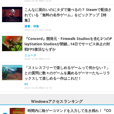
2024.10.30 Wed 12:47
こんなに面白いのにタダで遊べるの？ Steamで配信さ
れている「無料の名作ゲーム」をピックアップ【特
集】
連載・特集
2024.10.27 Sun 19:00
『Concord』開発元・Firewalk Studiosを含む2つのP
layStation Studiosが閉鎖…14日でサービス休止の対
戦FPS復活ならずか
ニュース
2024.10.30 Wed 3:31
「ストレスフリーで楽しめるゲームって何かない？」
との質問に数々のゲームを薦めるゲーマーたち―リラ
ックスして楽しめる一作はこれだ！
PC
2024.10.30 Wed 12:15
Windowsアクセスランキング
時間内に格ゲーコマンドを入力して生き残れ！『CO