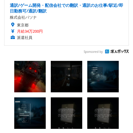
通訳/ゲーム開発・配信会社での翻訳・通訳のお仕事/駅近/即
日勤務可/通訳/翻訳
株式会社パソナ
東京都
月給34万200円
派遣社員
Sponsored by