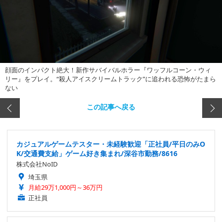
顔面のインパクト絶大！新作サバイバルホラー『ワッフルコーン・ウィ
リー』をプレイ。“殺人アイスクリームトラック”に追われる恐怖がたまら
ない
この記事へ戻る
カジュアルゲームテスター・未経験歓迎「正社員/平日のみO
K/交通費支給」ゲーム好き集まれ/深谷市勤務/8616
株式会社NoID
埼玉県
月給29万1,000円～36万円
正社員