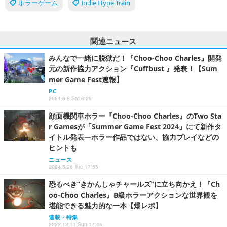
ホラーゲーム
Indie Hype Train
関連ニュース
みんなで一緒に脱獄だ！『Choo-Choo Charles』開発
元の新作協力アクション『Cuffbust 』発表！【Sum
mer Game Fest速報】
PC
2024.6.8 Sat 6:29
顔面機関車ホラー『Choo-Choo Charles』のTwo Sta
r Gamesが「Summer Game Fest 2024」にて新作タ
イトル発表―ホラー作品ではない、協力プレイなどの
ヒントも
ニュース
2024.5.28 Tue 17:55
恐るべき“きかんしゃチャールズ”に立ち向かえ！『Ch
oo-Choo Charles』B級ホラーアクションな世界観を
堪能できる魅力的な一本【爆レポ】
連載・特集
2022.12.11 Sun 17:45