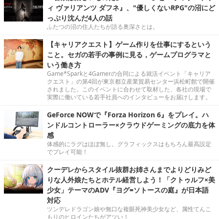
ィ ヴァリアンツ ダフネ』、"優しくないRPG"の沼にど
っぷり沈んだ4人の話
ふたつの沼の住人たちが語る奥深さとは。
【キャリアクエスト】ゲーム作りを仕事にするという
こと。セガの若手の事例に見る，ゲームプログラマと
いう働き方
Game*Sparkと4Gamerの合同による就活イベント「キャリア
クエスト」の第4回が東京都立産業貿易センター浜松町館で開催
されました。このイベントに合わせて取材した、各社の現場で
実際に働いている若手社員へのインタビューをお届けします。
GeForce NOWで『Forza Horizon 6』をプレイ。ハ
ンドルコントローラー×クラウドゲーミングの底力を体
感
体感的にラグはほぼ無し。グラフィックスはもちろん最高設定
でプレイ可能！
クーデレからスタイル抜群お姉さんまでよりどりみど
りな人外娘たちとホテル経営しよう！「クトゥルフ×美
少女」テーマのADV『ヨグ=ソトースの庭』が日本語
対応
ツンデレドラゴン娘や無口な複眼死神美少女など、属性てんこ
もりのヒロインたちがアツい！