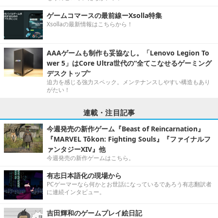
ゲームコマースの最前線ーXsolla特集
Xsollaの最新情報はこちらから！
AAAゲームも制作も妥協なし。「Lenovo Legion To
wer 5」はCore Ultra世代の“全てこなせるゲーミング
デスクトップ”
迫力を感じる強力スペック。メンテナンスしやすい構造もあり
がたい！
連載・注目記事
今週発売の新作ゲーム『Beast of Reincarnation』
『MARVEL Tōkon: Fighting Souls』『ファイナルフ
ァンタジーXIV』他
今週発売の新作ゲームはこちら。
有志日本語化の現場から
PCゲーマーなら何かとお世話になっているであろう有志翻訳者
に連続インタビュー。
吉田輝和のゲームプレイ絵日記