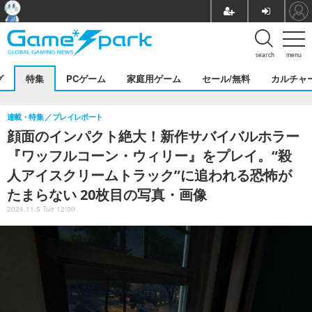
search
menu
グ
特集
PCゲーム
家庭用ゲーム
セール/無料
カルチャ
連載・特集
プレイレポート
顔面のインパクト絶大！新作サバイバルホラー
『ワッフルコーン・ウィリー』をプレイ。“殺
人アイスクリームトラック”に追われる恐怖が
たまらない 20枚目の写真・画像
2024.11.5 Tue 12:00