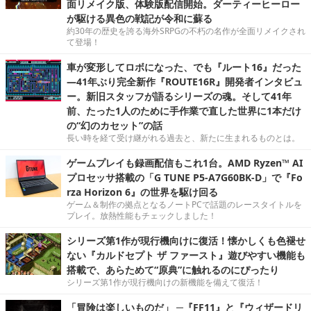
面リメイク版、体験版配信開始。ダーティーヒーロー
が駆ける異色の戦記が令和に蘇る
約30年の歴史を誇る海外SRPGの不朽の名作が全面リメイクされ
て登場！
車が変形してロボになった、でも『ルート16』だった
―41年ぶり完全新作『ROUTE16R』開発者インタビュ
ー。新旧スタッフが語るシリーズの魂。そして41年
前、たった1人のために手作業で直した世界に1本だけ
の“幻のカセット”の話
長い時を経て受け継がれる過去と、新たに生まれるものとは。
ゲームプレイも録画配信もこれ1台。AMD Ryzen™ AI
プロセッサ搭載の「G TUNE P5-A7G60BK-D」で『Fo
rza Horizon 6』の世界を駆け回る
ゲーム＆制作の拠点となるノートPCで話題のレースタイトルを
プレイ。放熱性能もチェックしました！
シリーズ第1作が現行機向けに復活！懐かしくも色褪せ
ない『カルドセプト ザ ファースト』遊びやすい機能も
搭載で、あらためて“原典”に触れるのにぴったり
シリーズ第1作が現行機向けの新機能を備えて復活！
「冒険は楽しいものだ」 ─『FF11』と『ウィザードリ