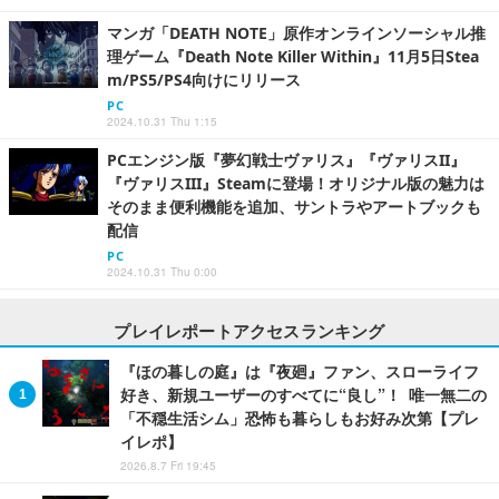
マンガ「DEATH NOTE」原作オンラインソーシャル推
理ゲーム『Death Note Killer Within』11月5日Stea
m/PS5/PS4向けにリリース
PC
2024.10.31 Thu 1:15
PCエンジン版『夢幻戦士ヴァリス』『ヴァリスII』
『ヴァリスIII』Steamに登場！オリジナル版の魅力は
そのまま便利機能を追加、サントラやアートブックも
配信
PC
2024.10.31 Thu 0:00
プレイレポートアクセスランキング
『ほの暮しの庭』は『夜廻』ファン、スローライフ
好き、新規ユーザーのすべてに“良し”！ 唯一無二の
「不穏生活シム」恐怖も暮らしもお好み次第【プレ
イレポ】
2026.8.7 Fri 19:45