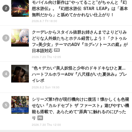
モバイル向け新作は“やってること”がちゃんと『幻
想水滸伝』。『幻想水滸伝 STAR LEAP』は「基本
無料だから」と舐めてかかれない仕上がり！
2026.8.7 Fri 18:00
クーデレからスタイル抜群お姉さんまでよりどりみ
どりな人外娘たちとホテル経営しよう！「クトゥル
フ×美少女」テーマのADV『ヨグ=ソトースの庭』が
日本語対応
PR
2026.7.23 Thu 12:05
“色々デカい”美人妖怪と少年のドキドキなひと夏…
ハートフルホラーADV『八尺様がいた夏休み』プレ
イレポ
2026.8.2 Sun 19:00
シリーズ第1作が現行機向けに復活！懐かしくも色褪
せない『カルドセプト ザ ファースト』遊びやすい機
能も搭載で、あらためて“原典”に触れるのにぴった
り
PR
2026.7.30 Thu 12:00