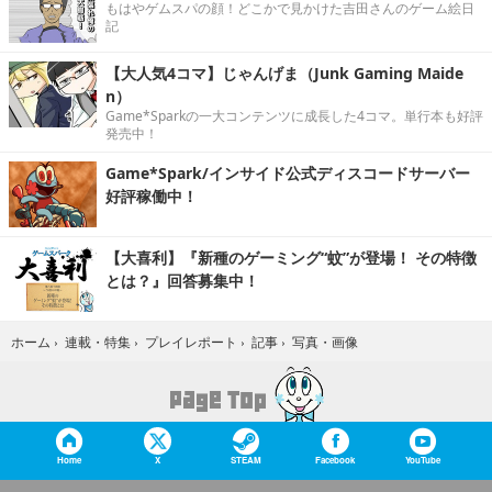
もはやゲムスパの顔！どこかで見かけた吉田さんのゲーム絵日
記
【大人気4コマ】じゃんげま（Junk Gaming Maide
n）
Game*Sparkの一大コンテンツに成長した4コマ。単行本も好評
発売中！
Game*Spark/インサイド公式ディスコードサーバー
好評稼働中！
【大喜利】『新種のゲーミング“蚊”が登場！ その特徴
とは？』回答募集中！
写真・画像
ホーム
›
連載・特集
›
プレイレポート
›
記事
›
Home
X
STEAM
Facebook
YouTube