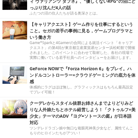
ィ ヴァリアンツ ダフネ』、"優しくないRPG"の沼にど
っぷり沈んだ4人の話
ふたつの沼の住人たちが語る奥深さとは。
【キャリアクエスト】ゲーム作りを仕事にするという
こと。セガの若手の事例に見る，ゲームプログラマと
いう働き方
Game*Sparkと4Gamerの合同による就活イベント「キャリア
クエスト」の第4回が東京都立産業貿易センター浜松町館で開催
されました。このイベントに合わせて取材した、各社の現場で
実際に働いている若手社員へのインタビューをお届けします。
GeForce NOWで『Forza Horizon 6』をプレイ。ハ
ンドルコントローラー×クラウドゲーミングの底力を体
感
体感的にラグはほぼ無し。グラフィックスはもちろん最高設定
でプレイ可能！
クーデレからスタイル抜群お姉さんまでよりどりみど
りな人外娘たちとホテル経営しよう！「クトゥルフ×美
少女」テーマのADV『ヨグ=ソトースの庭』が日本語
対応
ツンデレドラゴン娘や無口な複眼死神美少女など、属性てんこ
もりのヒロインたちがアツい！