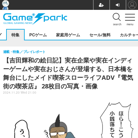
search
menu
グ
特集
PCゲーム
家庭用ゲーム
セール/無料
カルチャ
連載・特集
プレイレポート
【吉田輝和の絵日記】実在企業や実在インディ
ーゲームや実在おじさんが登場する、日本橋を
舞台にしたメイド喫茶スローライフADV『電気
街の喫茶店』 28枚目の写真・画像
2024.11.20 Wed 21:00