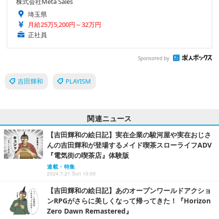
株式会社Meta Sales
埼玉県
月給25万5,200円～32万円
正社員
Sponsored by
吉田輝和
PLAYISM
関連ニュース
【吉田輝和の絵日記】実在企業の駿河屋や実在おじさ
んの吉田輝和が登場するメイド喫茶スローライフADV
『電気街の喫茶店』体験版
連載・特集
2024.7.21 Sun 10:00
【吉田輝和の絵日記】あのオープンワールドアクショ
ンRPGがさらに美しくなって帰ってきた！『Horizon
Zero Dawn Remastered』