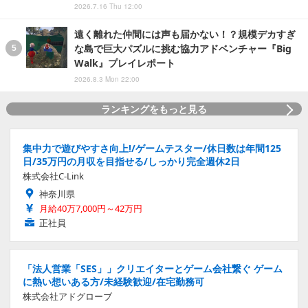
2026.7.16 Thu 12:00
遠く離れた仲間には声も届かない！？規模デカすぎ
な島で巨大パズルに挑む協力アドベンチャー『Big
Walk』プレイレポート
2026.8.3 Mon 22:00
ランキングをもっと見る
集中力で遊びやすさ向上!/ゲームテスター/休日数は年間125
日/35万円の月収を目指せる/しっかり完全週休2日
株式会社C-Link
神奈川県
月給40万7,000円～42万円
正社員
「法人営業「SES」」クリエイターとゲーム会社繋ぐ ゲーム
に熱い想いある方/未経験歓迎/在宅勤務可
株式会社アドグローブ