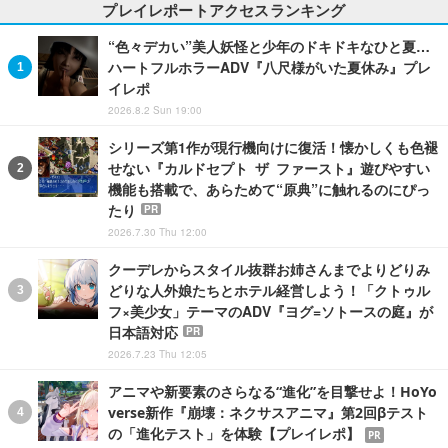
プレイレポートアクセスランキング
“色々デカい”美人妖怪と少年のドキドキなひと夏…
ハートフルホラーADV『八尺様がいた夏休み』プレ
イレポ
2026.8.2 Sun 19:00
シリーズ第1作が現行機向けに復活！懐かしくも色褪
せない『カルドセプト ザ ファースト』遊びやすい
機能も搭載で、あらためて“原典”に触れるのにぴっ
たり
PR
2026.7.30 Thu 12:00
クーデレからスタイル抜群お姉さんまでよりどりみ
どりな人外娘たちとホテル経営しよう！「クトゥル
フ×美少女」テーマのADV『ヨグ=ソトースの庭』が
日本語対応
PR
2026.7.23 Thu 12:05
アニマや新要素のさらなる“進化”を目撃せよ！HoYo
verse新作『崩壊：ネクサスアニマ』第2回βテスト
の「進化テスト」を体験【プレイレポ】
PR