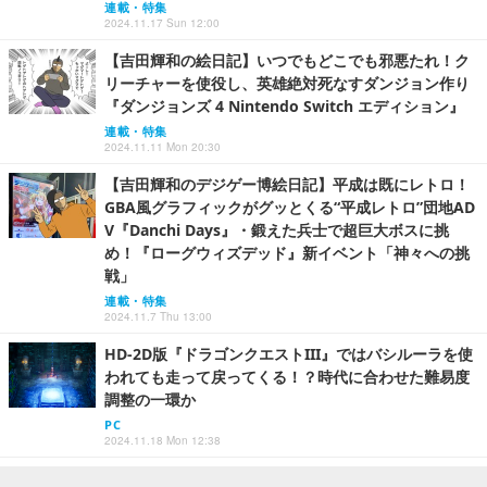
連載・特集
2024.11.17 Sun 12:00
【吉田輝和の絵日記】いつでもどこでも邪悪たれ！ク
リーチャーを使役し、英雄絶対死なすダンジョン作り
『ダンジョンズ 4 Nintendo Switch エディション』
連載・特集
2024.11.11 Mon 20:30
【吉田輝和のデジゲー博絵日記】平成は既にレトロ！
GBA風グラフィックがグッとくる“平成レトロ”団地AD
V『Danchi Days』・鍛えた兵士で超巨大ボスに挑
め！『ローグウィズデッド』新イベント「神々への挑
戦」
連載・特集
2024.11.7 Thu 13:00
HD-2D版『ドラゴンクエストIII』ではバシルーラを使
われても走って戻ってくる！？時代に合わせた難易度
調整の一環か
PC
2024.11.18 Mon 12:38