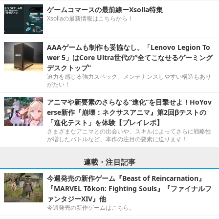
ゲームコマースの最前線ーXsolla特集
Xsollaの最新情報はこちらから！
AAAゲームも制作も妥協なし。「Lenovo Legion To
wer 5」はCore Ultra世代の“全てこなせるゲーミング
デスクトップ”
迫力を感じる強力スペック。メンテナンスしやすい構造もあり
がたい！
アニマや新要素のさらなる“進化”を目撃せよ！HoYov
erse新作『崩壊：ネクサスアニマ』第2回βテストの
「進化テスト」を体験【プレイレポ】
さまざまなアニマとの出会いや、スキルによってさらに戦略性
が増したバトルなど、本作の注目の要素に迫ります！
連載・注目記事
今週発売の新作ゲーム『Beast of Reincarnation』
『MARVEL Tōkon: Fighting Souls』『ファイナルフ
ァンタジーXIV』他
今週発売の新作ゲームはこちら。