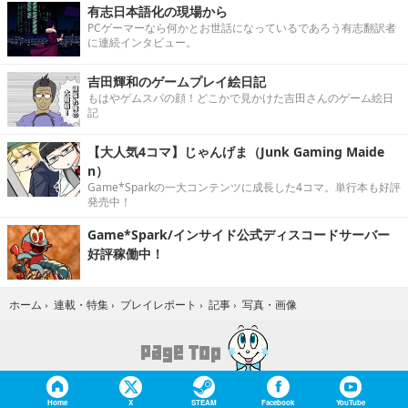
有志日本語化の現場から
PCゲーマーなら何かとお世話になっているであろう有志翻訳者
に連続インタビュー。
吉田輝和のゲームプレイ絵日記
もはやゲムスパの顔！どこかで見かけた吉田さんのゲーム絵日
記
【大人気4コマ】じゃんげま（Junk Gaming Maide
n）
Game*Sparkの一大コンテンツに成長した4コマ。単行本も好評
発売中！
Game*Spark/インサイド公式ディスコードサーバー
好評稼働中！
写真・画像
ホーム
›
連載・特集
›
プレイレポート
›
記事
›
Home
X
STEAM
Facebook
YouTube