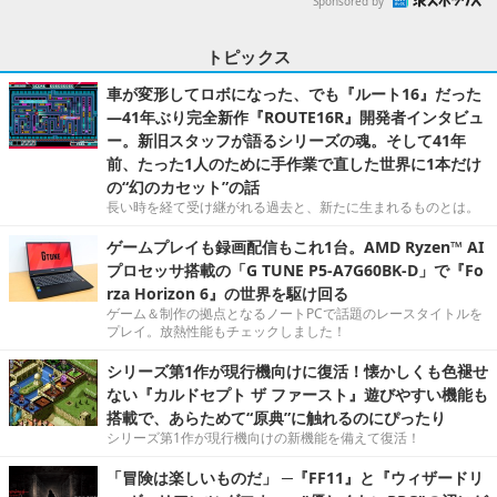
Sponsored by
トピックス
車が変形してロボになった、でも『ルート16』だった
―41年ぶり完全新作『ROUTE16R』開発者インタビュ
ー。新旧スタッフが語るシリーズの魂。そして41年
前、たった1人のために手作業で直した世界に1本だけ
の“幻のカセット”の話
長い時を経て受け継がれる過去と、新たに生まれるものとは。
ゲームプレイも録画配信もこれ1台。AMD Ryzen™ AI
プロセッサ搭載の「G TUNE P5-A7G60BK-D」で『Fo
rza Horizon 6』の世界を駆け回る
ゲーム＆制作の拠点となるノートPCで話題のレースタイトルを
プレイ。放熱性能もチェックしました！
シリーズ第1作が現行機向けに復活！懐かしくも色褪せ
ない『カルドセプト ザ ファースト』遊びやすい機能も
搭載で、あらためて“原典”に触れるのにぴったり
シリーズ第1作が現行機向けの新機能を備えて復活！
「冒険は楽しいものだ」 ─『FF11』と『ウィザードリ