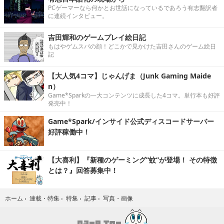
PCゲーマーなら何かとお世話になっているであろう有志翻訳者
に連続インタビュー。
吉田輝和のゲームプレイ絵日記
もはやゲムスパの顔！どこかで見かけた吉田さんのゲーム絵日
記
【大人気4コマ】じゃんげま（Junk Gaming Maide
n）
Game*Sparkの一大コンテンツに成長した4コマ。単行本も好評
発売中！
Game*Spark/インサイド公式ディスコードサーバー
好評稼働中！
【大喜利】『新種のゲーミング“蚊”が登場！ その特徴
とは？』回答募集中！
写真・画像
ホーム
›
連載・特集
›
特集
›
記事
›