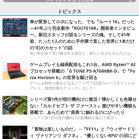
トピックス
車が変形してロボになった、でも『ルート16』だった
―41年ぶり完全新作『ROUTE16R』開発者インタビュ
ー。新旧スタッフが語るシリーズの魂。そして41年
前、たった1人のために手作業で直した世界に1本だけ
の“幻のカセット”の話
長い時を経て受け継がれる過去と、新たに生まれるものとは。
ゲームプレイも録画配信もこれ1台。AMD Ryzen™ AI
プロセッサ搭載の「G TUNE P5-A7G60BK-D」で『Fo
rza Horizon 6』の世界を駆け回る
ゲーム＆制作の拠点となるノートPCで話題のレースタイトルを
プレイ。放熱性能もチェックしました！
シリーズ第1作が現行機向けに復活！懐かしくも色褪せ
ない『カルドセプト ザ ファースト』遊びやすい機能も
搭載で、あらためて“原典”に触れるのにぴったり
シリーズ第1作が現行機向けの新機能を備えて復活！
「冒険は楽しいものだ」 ─『FF11』と『ウィザードリ
ィ ヴァリアンツ ダフネ』、"優しくないRPG"の沼にど