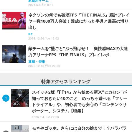
家庭用ゲーム
2024.6.8 Sat 8:47
ネクソンの何でも破壊FPS『THE FINALS』累計プレイ
ヤー数1000万人突破！達成にたった半月と最高の滑り
出し
PC
2023.12.26 Tue 12:02
敵チームを“壁ごと”ぶっ飛ばせ！ 爽快感MAXの大迫
力アリーナFPS『THE FINALS』プレイレポ
連載・特集
2023.12.13 Wed 20:30
特集アクセスランキング
スイッチ2版『FF14』から始める新米“ヒカセン”が
知っておきたい10のこと―めっちゃ遊べる「フリー
トライアル」や、初心者でも安心の「コンテンツサ
ポーター」システム【特集】
2026.8.4 Tue 22:20
モネやゴッホ、さらには自分の絵まで！？バラバラ