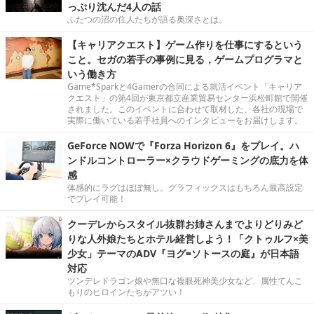
っぷり沈んだ4人の話
ふたつの沼の住人たちが語る奥深さとは。
【キャリアクエスト】ゲーム作りを仕事にするという
こと。セガの若手の事例に見る，ゲームプログラマと
いう働き方
Game*Sparkと4Gamerの合同による就活イベント「キャリア
クエスト」の第4回が東京都立産業貿易センター浜松町館で開催
されました。このイベントに合わせて取材した、各社の現場で
実際に働いている若手社員へのインタビューをお届けします。
GeForce NOWで『Forza Horizon 6』をプレイ。ハ
ンドルコントローラー×クラウドゲーミングの底力を体
感
体感的にラグはほぼ無し。グラフィックスはもちろん最高設定
でプレイ可能！
クーデレからスタイル抜群お姉さんまでよりどりみど
りな人外娘たちとホテル経営しよう！「クトゥルフ×美
少女」テーマのADV『ヨグ=ソトースの庭』が日本語
対応
ツンデレドラゴン娘や無口な複眼死神美少女など、属性てんこ
もりのヒロインたちがアツい！