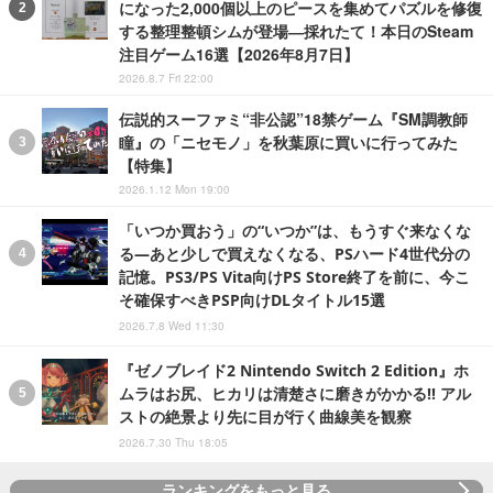
になった2,000個以上のピースを集めてパズルを修復
する整理整頓シムが登場―採れたて！本日のSteam
注目ゲーム16選【2026年8月7日】
2026.8.7 Fri 22:00
伝説的スーファミ“非公認”18禁ゲーム『SM調教師
瞳』の「ニセモノ」を秋葉原に買いに行ってみた
【特集】
2026.1.12 Mon 19:00
「いつか買おう」の“いつか”は、もうすぐ来なくな
る―あと少しで買えなくなる、PSハード4世代分の
記憶。PS3/PS Vita向けPS Store終了を前に、今こ
そ確保すべきPSP向けDLタイトル15選
2026.7.8 Wed 11:30
『ゼノブレイド2 Nintendo Switch 2 Edition』ホ
ムラはお尻、ヒカリは清楚さに磨きがかかる!! アル
ストの絶景より先に目が行く曲線美を観察
2026.7.30 Thu 18:05
ランキングをもっと見る