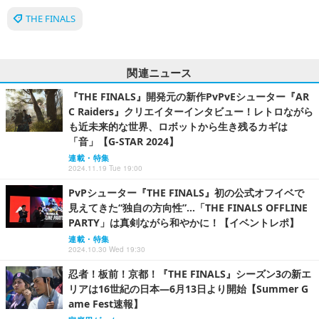
THE FINALS
関連ニュース
『THE FINALS』開発元の新作PvPvEシューター『AR
C Raiders』クリエイターインタビュー！レトロながら
も近未来的な世界、ロボットから生き残るカギは
「音」【G-STAR 2024】
連載・特集
2024.11.19 Tue 19:00
PvPシューター『THE FINALS』初の公式オフイベで
見えてきた“独自の方向性”…「THE FINALS OFFLINE
PARTY」は真剣ながら和やかに！【イベントレポ】
連載・特集
2024.10.30 Wed 19:30
忍者！板前！京都！『THE FINALS』シーズン3の新エ
リアは16世紀の日本―6月13日より開始【Summer G
ame Fest速報】