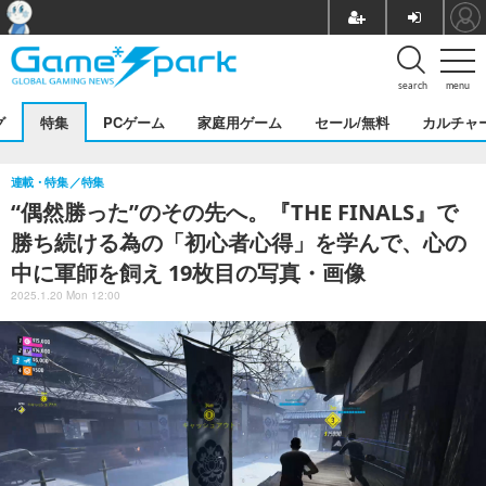
search
menu
グ
特集
PCゲーム
家庭用ゲーム
セール/無料
カルチャ
連載・特集
特集
“偶然勝った”のその先へ。『THE FINALS』で
勝ち続ける為の「初心者心得」を学んで、心の
中に軍師を飼え 19枚目の写真・画像
2025.1.20 Mon 12:00