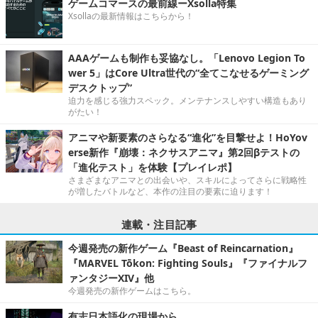
ゲームコマースの最前線ーXsolla特集
Xsollaの最新情報はこちらから！
AAAゲームも制作も妥協なし。「Lenovo Legion To
wer 5」はCore Ultra世代の“全てこなせるゲーミング
デスクトップ”
迫力を感じる強力スペック。メンテナンスしやすい構造もあり
がたい！
アニマや新要素のさらなる“進化”を目撃せよ！HoYov
erse新作『崩壊：ネクサスアニマ』第2回βテストの
「進化テスト」を体験【プレイレポ】
さまざまなアニマとの出会いや、スキルによってさらに戦略性
が増したバトルなど、本作の注目の要素に迫ります！
連載・注目記事
今週発売の新作ゲーム『Beast of Reincarnation』
『MARVEL Tōkon: Fighting Souls』『ファイナルフ
ァンタジーXIV』他
今週発売の新作ゲームはこちら。
有志日本語化の現場から