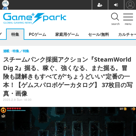
search
menu
グ
特集
PCゲーム
家庭用ゲーム
セール/無料
カルチャ
連載・特集
特集
スチームパンク採掘アクション『SteamWorld
Dig 2』掘る、稼ぐ、強くなる、また掘る。冒
険も謎解きもすべてが“ちょうどいい”定番の一
本！【ゲムスパロボゲーカタログ】 37枚目の写
真・画像
2025.2.9 Sun 18:00