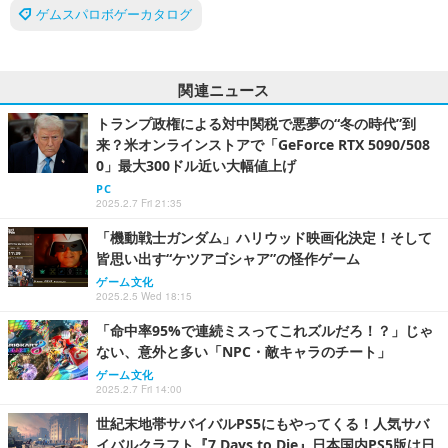
ゲムスパロボゲーカタログ
関連ニュース
トランプ政権による対中関税で悪夢の“冬の時代”到
来？米オンラインストアで「GeForce RTX 5090/508
0」最大300ドル近い大幅値上げ
PC
2025.2.7 Fri 21:35
「機動戦士ガンダム」ハリウッド映画化決定！そして
皆思い出す“ケツアゴシャア”の怪作ゲーム
ゲーム文化
2025.2.5 Wed 18:15
「命中率95%で連続ミスってこれズルだろ！？」じゃ
ない、意外と多い「NPC・敵キャラのチート」
ゲーム文化
2025.2.7 Fri 14:00
世紀末地帯サバイバルPS5にもやってくる！人気サバ
イバルクラフト『7 Days to Die』日本国内PS5版は日