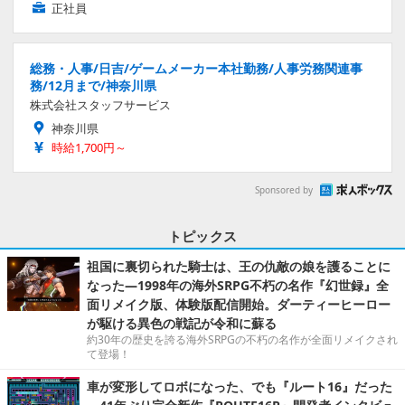
正社員
総務・人事/日吉/ゲームメーカー本社勤務/人事労務関連事
務/12月まで/神奈川県
株式会社スタッフサービス
神奈川県
時給1,700円～
Sponsored by
トピックス
祖国に裏切られた騎士は、王の仇敵の娘を護ることに
なった―1998年の海外SRPG不朽の名作『幻世録』全
面リメイク版、体験版配信開始。ダーティーヒーロー
が駆ける異色の戦記が令和に蘇る
約30年の歴史を誇る海外SRPGの不朽の名作が全面リメイクされ
て登場！
車が変形してロボになった、でも『ルート16』だった