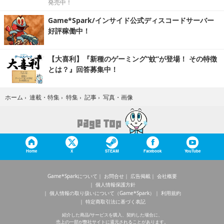
発売中！
Game*Spark/インサイド公式ディスコードサーバー
好評稼働中！
【大喜利】『新種のゲーミング“蚊”が登場！ その特徴
とは？』回答募集中！
写真・画像
ホーム
›
連載・特集
›
特集
›
記事
›
Home
X
STEAM
Facebook
YouTube
Game*Sparkについて
お問合せ
広告掲載
会社概要
個人情報保護方針
個人情報の取り扱いについて（Game*Spark）
利用規約
特定商取引法に基づく表記
紹介した商品/サービスを購入、契約した場合に、
売上の一部が弊社サイトに還元されることがあります。