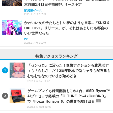
本時間2月13日午前9時リリース予定
家庭用ゲーム
2025.2.7 Fri 12:29
かわいい女の子たちと甘い夢のような日常…『SUKI S
UKI LOVE』リリース。が、それはあまりにも都合の
いい世界だった
PC
2025.2.7 Fri 20:49
特集アクセスランキング
『ゼンゼロ』に沼った！爽快アクションも豊満ボデ
ィも「らしさ」だ！2周年記念で新キャラも配布量も
むちむちなのでいまが始めどき
2026.8.8 Sat 19:00
ゲームプレイも録画配信もこれ1台。AMD Ryzen™
AIプロセッサ搭載の「G TUNE P5-A7G60BK-D」
で『Forza Horizon 6』の世界を駆け回る
PR
2026.8.5 Wed 12:00