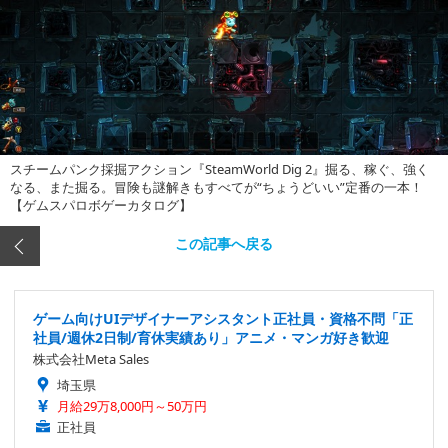
スチームパンク採掘アクション『SteamWorld Dig 2』掘る、稼ぐ、強く
なる、また掘る。冒険も謎解きもすべてが“ちょうどいい”定番の一本！
【ゲムスパロボゲーカタログ】
この記事へ戻る
ゲーム向けUIデザイナーアシスタント正社員・資格不問「正
社員/週休2日制/育休実績あり」アニメ・マンガ好き歓迎
株式会社Meta Sales
埼玉県
月給29万8,000円～50万円
正社員