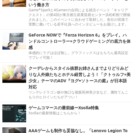
いう働き方
Game*Sparkと4Gamerの合同による就活イベント「キャリア
クエスト」の第4回が東京都立産業貿易センター浜松町館で開催
されました。このイベントに合わせて取材した、各社の現場で
実際に働いている若手社員へのインタビューをお届けします。
GeForce NOWで『Forza Horizon 6』をプレイ。ハ
ンドルコントローラー×クラウドゲーミングの底力を体
感
体感的にラグはほぼ無し。グラフィックスはもちろん最高設定
でプレイ可能！
クーデレからスタイル抜群お姉さんまでよりどりみど
りな人外娘たちとホテル経営しよう！「クトゥルフ×美
少女」テーマのADV『ヨグ=ソトースの庭』が日本語
対応
ツンデレドラゴン娘や無口な複眼死神美少女など、属性てんこ
もりのヒロインたちがアツい！
ゲームコマースの最前線ーXsolla特集
Xsollaの最新情報はこちらから！
AAAゲームも制作も妥協なし。「Lenovo Legion To