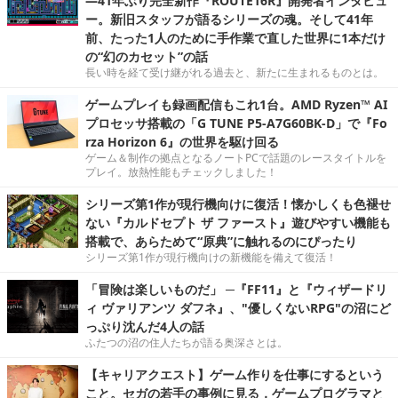
―41年ぶり完全新作『ROUTE16R』開発者インタビュ
ー。新旧スタッフが語るシリーズの魂。そして41年
前、たった1人のために手作業で直した世界に1本だけ
の“幻のカセット”の話
長い時を経て受け継がれる過去と、新たに生まれるものとは。
ゲームプレイも録画配信もこれ1台。AMD Ryzen™ AI
プロセッサ搭載の「G TUNE P5-A7G60BK-D」で『Fo
rza Horizon 6』の世界を駆け回る
ゲーム＆制作の拠点となるノートPCで話題のレースタイトルを
プレイ。放熱性能もチェックしました！
シリーズ第1作が現行機向けに復活！懐かしくも色褪せ
ない『カルドセプト ザ ファースト』遊びやすい機能も
搭載で、あらためて“原典”に触れるのにぴったり
シリーズ第1作が現行機向けの新機能を備えて復活！
「冒険は楽しいものだ」 ─『FF11』と『ウィザードリ
ィ ヴァリアンツ ダフネ』、"優しくないRPG"の沼にど
っぷり沈んだ4人の話
ふたつの沼の住人たちが語る奥深さとは。
【キャリアクエスト】ゲーム作りを仕事にするという
こと。セガの若手の事例に見る，ゲームプログラマと