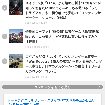
スイッチ2版『FF14』から始める新米“ヒカセン”が
知っておきたい10のこと―めっちゃ遊べる「フリー
トライアル」や、初心者でも安心の「コンテンツサ
ポーター」システム【特集】
2026.8.4 Tue 22:20
伝説的スーファミ“非公認”18禁ゲーム『SM調教師
瞳』の「ニセモノ」を秋葉原に買いに行ってみた
【特集】
2026.1.12 Mon 19:00
日本がまだ取りにいけていないメカゲーム市場―
『War Robots』3億人の成功から見える海外メカゲ
ーム市場と、日本のメカゲームへの提言【オリーさ
んのロボゲーコラム】
2026.8.2 Sun 18:45
ランキングをもっと見る
ゲームテクニカルサポートスタッフ/PCスキルを活かしたい
方/月給30万円以上可