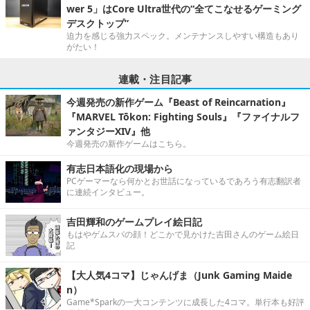
wer 5」はCore Ultra世代の“全てこなせるゲーミング
デスクトップ”
迫力を感じる強力スペック。メンテナンスしやすい構造もあり
がたい！
連載・注目記事
今週発売の新作ゲーム『Beast of Reincarnation』
『MARVEL Tōkon: Fighting Souls』『ファイナルフ
ァンタジーXIV』他
今週発売の新作ゲームはこちら。
有志日本語化の現場から
PCゲーマーなら何かとお世話になっているであろう有志翻訳者
に連続インタビュー。
吉田輝和のゲームプレイ絵日記
もはやゲムスパの顔！どこかで見かけた吉田さんのゲーム絵日
記
【大人気4コマ】じゃんげま（Junk Gaming Maide
n）
Game*Sparkの一大コンテンツに成長した4コマ。単行本も好評