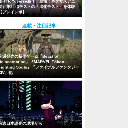
よ！HoYoverse新作『崩壊：ネクサスアニ
マ』第2回βテストの「進化テスト」を体験
【プレイレポ】
連載・注目記事
今週発売の新作ゲーム『Beast of
Reincarnation』『MARVEL Tōkon:
Fighting Souls』『ファイナルファンタジー
XIV』他
有志日本語化の現場から