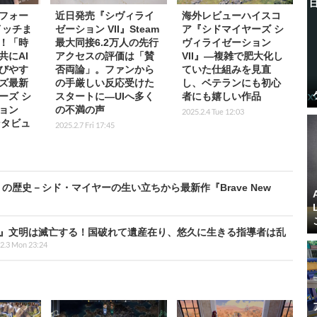
フォー
近日発売『シヴィライ
海外レビューハイスコ
イッチま
ゼーション VII』Steam
ア『シドマイヤーズ シ
！「時
最大同接6.2万人の先行
ヴィライゼーション
共にAI
アクセスの評価は「賛
VII』―複雑で肥大化し
びやす
否両論」。ファンから
ていた仕組みを見直
ズ最新
の手厳しい反応受けた
し、ベテランにも初心
ーズ シ
スタートに―UIへ多く
者にも嬉しい作品
ョン
の不満の声
2025.2.4 Tue 12:03
ンタビュ
2025.2.7 Fri 17:45
の歴史－シド・マイヤーの生い立ちから最新作『Brave New
II』文明は滅亡する！国破れて遺産在り、悠久に生きる指導者は乱
2.3 Mon 23:24