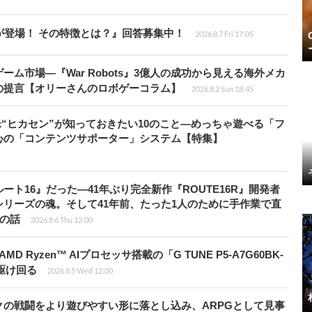
が登場！ その特徴とは？』回答募集中！
2026.8.7 Fri 17:05
ム市場―『War Robots』3億人の成功から見える海外メカ
の提言【オリーさんのロボゲーコラム】
2026.8.2 Sun 18:45
米“ヒカセン”が知っておきたい10のこと―めっちゃ遊べる「フ
心の「コンテンツサポーター」システム【特集】
ト16』だった―41年ぶり完全新作『ROUTE16R』開発者
リーズの魂。そして41年前、たった1人のために手作業で直
”の話
2026.8.6 Thu 12:00
Ryzen™ AIプロセッサ搭載の「G TUNE P5-A7G60BK-
を駆け回る
2026.8.5 Wed 12:00
の戦闘をより遊びやすい形に落とし込み、ARPGとして見事