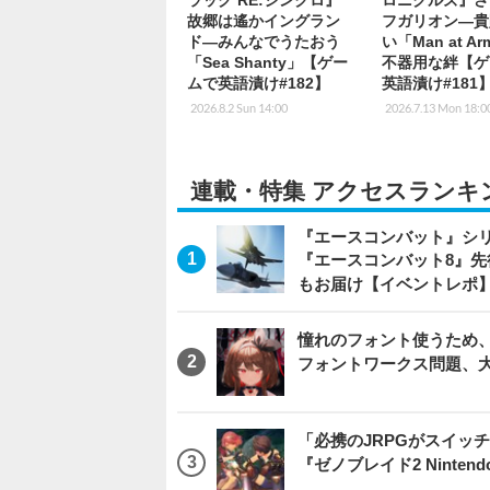
ラッグ RE:シンクロ』
ロニクルズ』さ
故郷は遙かイングラン
フガリオン―貴
ド―みんなでうたおう
い「Man at A
「Sea Shanty」【ゲー
不器用な絆【ゲ
ムで英語漬け#182】
英語漬け#181
2026.8.2 Sun 14:00
2026.7.13 Mon 18:0
連載・特集 アクセスランキ
『エースコンバット』シ
『エースコンバット8』
もお届け【イベントレポ
憧れのフォント使うため、
フォントワークス問題、
「必携のJRPGがスイッ
『ゼノブレイド2 Nintendo S