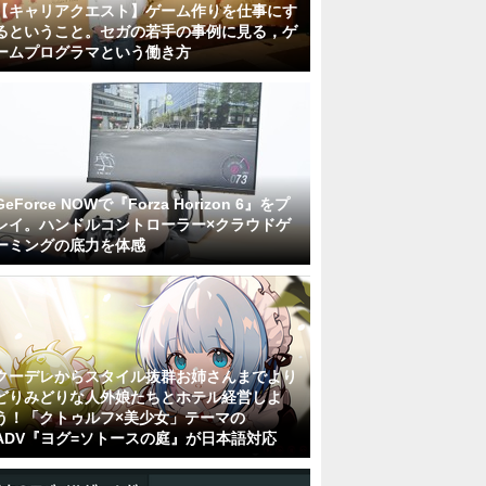
【キャリアクエスト】ゲーム作りを仕事にす
るということ。セガの若手の事例に見る，ゲ
ームプログラマという働き方
GeForce NOWで『Forza Horizon 6』をプ
レイ。ハンドルコントローラー×クラウドゲ
ーミングの底力を体感
クーデレからスタイル抜群お姉さんまでより
どりみどりな人外娘たちとホテル経営しよ
う！「クトゥルフ×美少女」テーマの
ADV『ヨグ=ソトースの庭』が日本語対応