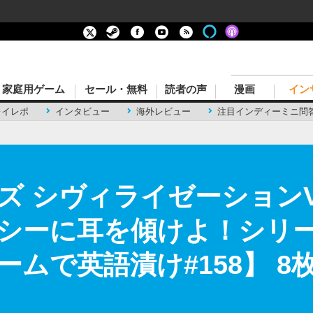
家庭用ゲーム
セール・無料
読者の声
漫画
イン
レイレポ
インタビュー
海外レビュー
注目インディーミニ問
ズ シヴィライゼーションV
シーに耳を傾けよ！シリ
ムで英語漬け#158】 8