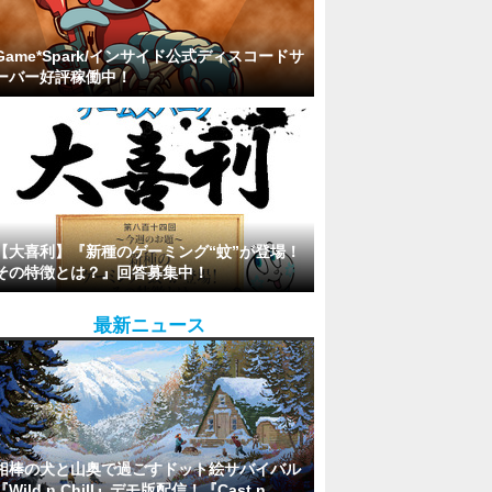
Game*Spark/インサイド公式ディスコードサ
ーバー好評稼働中！
【大喜利】『新種のゲーミング“蚊”が登場！
その特徴とは？』回答募集中！
最新ニュース
相棒の犬と山奥で過ごすドット絵サバイバル
『Wild n Chill』デモ版配信！『Cast n