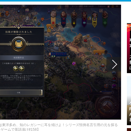
今回は東洋多め、知のレガシーに耳を傾けよ！シリーズ恒例名言引用の元を探る
【ゲームで英語漬け#158】