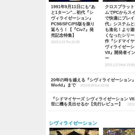
1991年9月11日にも“あ
クロスプラット
と1ターン”…初代『シ
ムでPCからス
ヴィライゼーション』
で快適にプレイ
PC98/SFC/PS版を振り
代」システムと
返ろう！【『Civ7』発
も進化！より遊
売記念特集】
くなったシリー
作『シドマイヤ
2025.2.13 Thu 21:00
ヴィライゼーシ
VII』開発者イ
ー
2025.1.27 Mon 19:00
20年の時を越える『シヴィライゼーション』
World』まで
2013.8.18 Sun 22:06
『シドマイヤーズ シヴィライゼーション V
世に機を見出せるか【先行レビュー】
2025.
シヴィライゼーション