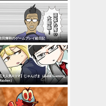
吉田輝和のゲームプレイ絵日記
【大人気4コマ】じゃんげま（Junk Gaming
Maiden）