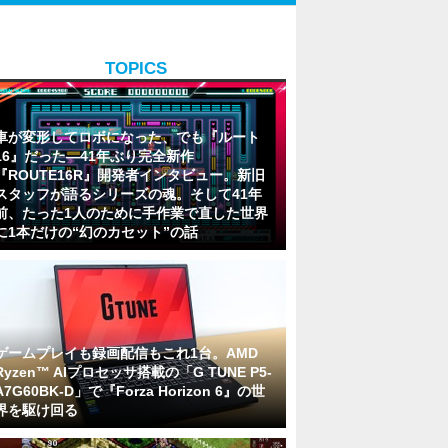
TOPICS
車が変形してロボになった、でも『ルート
16』だった―41年ぶり完全新作
『ROUTE16R』開発者インタビュー。新旧
スタッフが語るシリーズの魂。そして41年
前、たった1人のために手作業で直した世界
に1本だけの“幻のカセット”の話
ゲームプレイも録画配信もこれ1台。AMD
Ryzen™ AIプロセッサ搭載の「G TUNE P5-
A7G60BK-D」で『Forza Horizon 6』の世
界を駆け回る