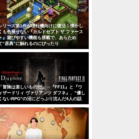
シリーズ第1作が現行機向けに復活！懐かし
くも色褪せない『カルドセプト ザ ファース
ト』遊びやすい機能も搭載で、あらため
て“原典”に触れるのにぴったり
「冒険は楽しいものだ」 ─『FF11』と『ウ
ィザードリィ ヴァリアンツ ダフネ』、"優し
くないRPG"の沼にどっぷり沈んだ4人の話