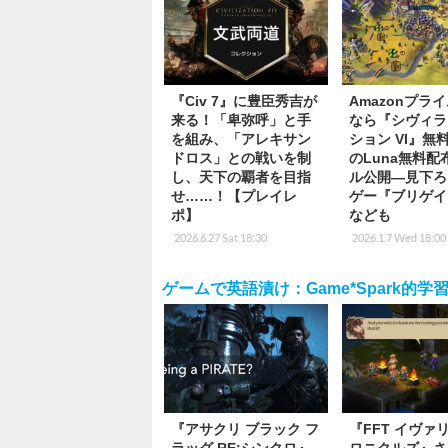
『Civ 7』に豊臣秀吉が
Amazonプラ
来る！「卑弥呼」と手
なら『シヴィラ
を組み、「アレキサン
ション VI』無
ドロス」との戦いを制
のLuna無料配
し、天下の覇者を目指
ル公開―見下ろ
せ……！【プレイレ
ゲー『ブリゲイ
ポ】
なども
2026.6.27 Sat 18:30
2026.1.7 Wed 18:00
ゲームで英語漬け：Game*Spark的学
『アサクリ ブラック フ
『FFT イヴァ