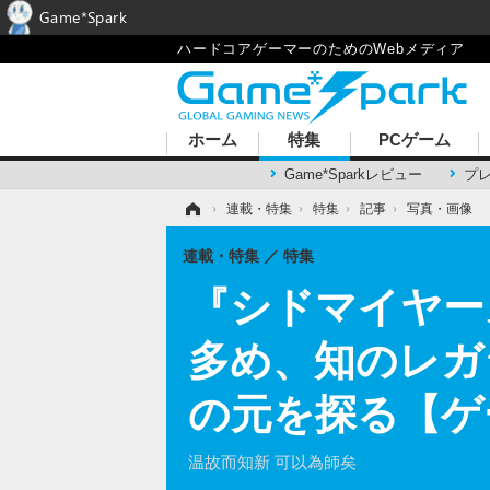
Game*Spark
ハードコアゲーマーのためのWebメディア
ホーム
特集
PCゲーム
Game*Sparkレビュー
プ
ホーム
›
連載・特集
›
特集
›
記事
›
写真・画像
連載・特集
特集
『シドマイヤー
多め、知のレガ
の元を探る【ゲー
温故而知新 可以為師矣