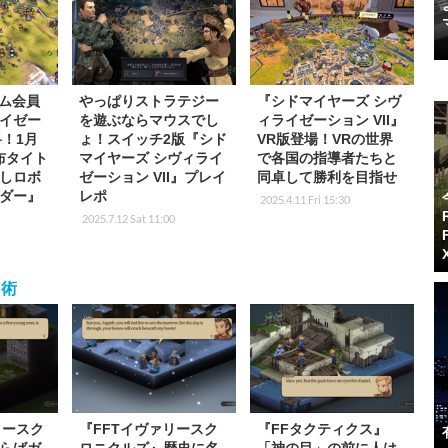
イム会員
やっぱりストラテジー
『シドマイヤーズ シヴ
イゼー
を遊ぶならマウスでし
ィライゼーション VII』
料！1月
ょ！スイッチ2版『シド
VR版登場！VRの世界
布タイト
マイヤーズ シヴィライ
で各国の指導者たちと
しロボ
ゼーション VII』プレイ
同卓して勝利を目指せ
ダー』
レポ
2025.4.11 Fri 15:30
2025.7.12 Sat 11:00
習術
リースク
『FFTイヴァリースク
『FFタクティクス』