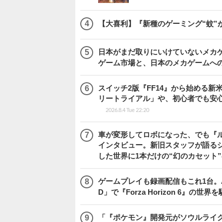
【大喜利】『新種のゲーミング“蚊”
日本がまだ取りにいけていないメカゲー
ゲーム市場と、日本のメカゲームへ
スイッチ2版『FF14』から始める新
リートライアル」や、初心者でも安
2026.8.4 Tue 22:20
車が変形してロボになった、でも『ルー
インタビュー。新旧スタッフが語るシ
した世界に1本だけの“幻のカセット
ゲームプレイも録画配信もこれ1台。AMD 
D」で『Forza Horizon 6』の世界
「『ポケモン』開発元がソウルライク