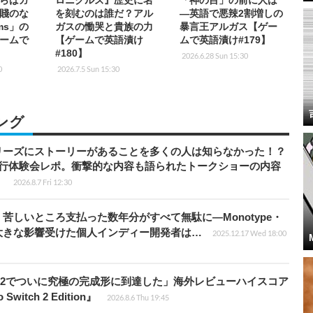
らばガ
ロニクルズ』歴史に名
「神の目」の前に人は
賤のな
を刻むのは誰だ？アル
―英語で悪辣2割増しの
rms」の
ガスの慟哭と貴族の力
暴言王アルガス【ゲー
ームで
【ゲームで英語漬け
ムで英語漬け#179】
】
#180】
2026.6.28 Sun 15:30
0
2026.7.5 Sun 15:30
ング
リーズにストーリーがあることを多くの人は知らなかった！？
先行体験会レポ。衝撃的な内容も語られたトークショーの内容
】
2026.8.7 Fri 12:30
苦しいところ支払った数年分がすべて無駄に―Monotype・
大きな影響受けた個人インディー開発者は…
2025.12.17 Wed 18:00
チ2でついに究極の完成形に到達した」海外レビューハイスコア
witch 2 Edition』
2026.8.6 Thu 19:45