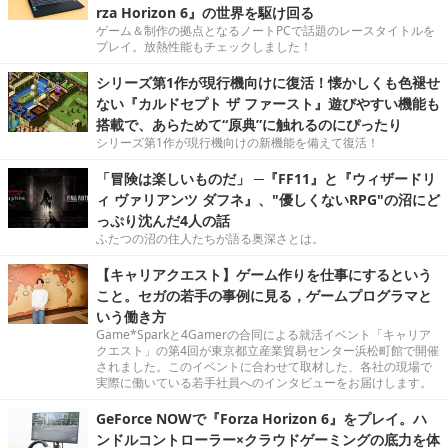
rza Horizon 6』の世界を駆け回る
ゲーム＆制作の拠点となるノートPCで話題のレースタイトルを
プレイ。放熱性能もチェックしました！
シリーズ第1作が現行機向けに復活！懐かしくも色褪せ
ない『カルドセプト ザ ファースト』遊びやすい機能も
搭載で、あらためて“原典”に触れるのにぴったり
シリーズ第1作が現行機向けの新機能を備えて復活！
「冒険は楽しいものだ」 ─『FF11』と『ウィザードリ
ィ ヴァリアンツ ダフネ』、"優しくないRPG"の沼にど
っぷり沈んだ4人の話
ふたつの沼の住人たちが語る奥深さとは。
【キャリアクエスト】ゲーム作りを仕事にするという
こと。セガの若手の事例に見る，ゲームプログラマと
いう働き方
Game*Sparkと4Gamerの合同による就活イベント「キャリア
クエスト」の第4回が東京都立産業貿易センター浜松町館で開催
されました。このイベントに合わせて取材した、各社の現場で
実際に働いている若手社員へのインタビューをお届けします。
GeForce NOWで『Forza Horizon 6』をプレイ。ハ
ンドルコントローラー×クラウドゲーミングの底力を体