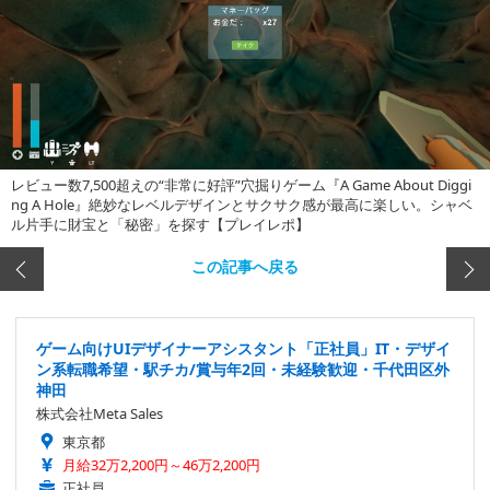
レビュー数7,500超えの“非常に好評”穴掘りゲーム『A Game About Diggi
ng A Hole』絶妙なレベルデザインとサクサク感が最高に楽しい。シャベ
ル片手に財宝と「秘密」を探す【プレイレポ】
この記事へ戻る
ゲーム向けUIデザイナーアシスタント「正社員」IT・デザイ
ン系転職希望・駅チカ/賞与年2回・未経験歓迎・千代田区外
神田
株式会社Meta Sales
東京都
月給32万2,200円～46万2,200円
正社員