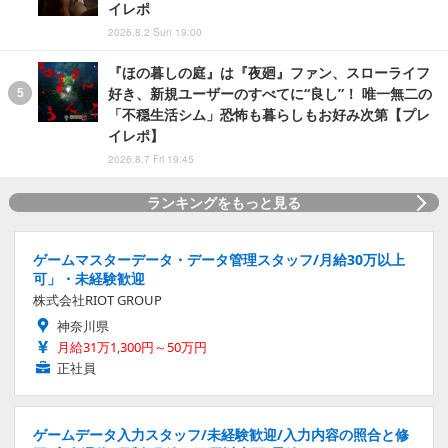
イレポ
2026.8.2 Sun 19:00
『ほの暮しの庭』は『夜廻』ファン、スローライフ
好き、新規ユーザーのすべてに“良し”！ 唯一無二の
「不穏生活シム」恐怖も暮らしもお好み次第【プレ
イレポ】
2026.8.7 Fri 19:45
ランキングをもっと見る
ゲームマスターデータ・データ管理スタッフ/月給30万以上
可」・未経験歓迎
株式会社RIOT GROUP
神奈川県
月給31万1,300円～50万円
正社員
ゲームデータ入力スタッフ/未経験歓迎/入力内容の照合と修