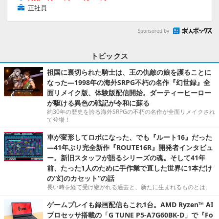
正社員
Sponsored by
トピックス
祖国に裏切られた騎士は、王の仇敵の娘を護ることに
なった―1998年の海外SRPG不朽の名作『幻世録』全
面リメイク版、体験版配信開始。ダーティーヒーロー
が駆ける異色の戦記が令和に蘇る
約30年の歴史を誇る海外SRPGの不朽の名作が全面リメイクされ
て登場！
車が変形してロボになった、でも『ルート16』だった
―41年ぶり完全新作『ROUTE16R』開発者インタビュ
ー。新旧スタッフが語るシリーズの魂。そして41年
前、たった1人のために手作業で直した世界に1本だけ
の“幻のカセット”の話
長い時を経て受け継がれる過去と、新たに生まれるものとは。
ゲームプレイも録画配信もこれ1台。AMD Ryzen™ AI
プロセッサ搭載の「G TUNE P5-A7G60BK-D」で『Fo