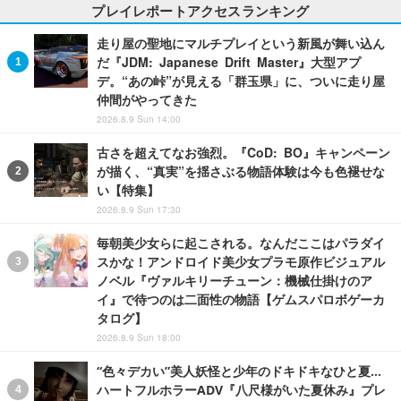
プレイレポートアクセスランキング
走り屋の聖地にマルチプレイという新風が舞い込ん
だ『JDM: Japanese Drift Master』大型アプ
デ。“あの峠”が見える「群玉県」に、ついに走り屋
仲間がやってきた
2026.8.9 Sun 14:00
古さを超えてなお強烈。『CoD: BO』キャンペーン
が描く、“真実”を揺さぶる物語体験は今も色褪せな
い【特集】
2026.8.9 Sun 17:30
毎朝美少女らに起こされる。なんだここはパラダイ
スかな！アンドロイド美少女プラモ原作ビジュアル
ノベル『ヴァルキリーチューン：機械仕掛けのア
イ』で待つのは二面性の物語【ゲムスパロボゲーカ
タログ】
2026.8.9 Sun 18:00
“色々デカい”美人妖怪と少年のドキドキなひと夏…
ハートフルホラーADV『八尺様がいた夏休み』プレ