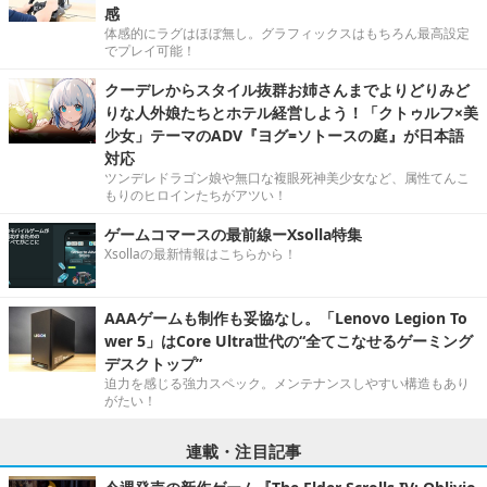
感
体感的にラグはほぼ無し。グラフィックスはもちろん最高設定
でプレイ可能！
クーデレからスタイル抜群お姉さんまでよりどりみど
りな人外娘たちとホテル経営しよう！「クトゥルフ×美
少女」テーマのADV『ヨグ=ソトースの庭』が日本語
対応
ツンデレドラゴン娘や無口な複眼死神美少女など、属性てんこ
もりのヒロインたちがアツい！
ゲームコマースの最前線ーXsolla特集
Xsollaの最新情報はこちらから！
AAAゲームも制作も妥協なし。「Lenovo Legion To
wer 5」はCore Ultra世代の“全てこなせるゲーミング
デスクトップ”
迫力を感じる強力スペック。メンテナンスしやすい構造もあり
がたい！
連載・注目記事