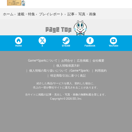
写真・画像
ホーム
›
連載・特集
›
プレイレポート
›
記事
›
Home
X
STEAM
Facebook
YouTube
Game*Sparkについて
お問合せ
広告掲載
会社概要
個人情報保護方針
個人情報の取り扱いについて（Game*Spark）
利用規約
特定商取引法に基づく表記
紹介した商品/サービスを購入、契約した場合に、
売上の一部が弊社サイトに還元されることがあります。
当サイトに掲載の記事・見出し・写真・画像の無断転載を禁じます。
Copyright © 2026 IID, Inc.