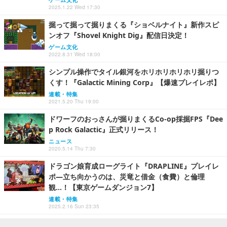
2025.1.22 Wed 17:30
掘って掘って掘りまくる『ショベルナイト』新作スピ
ンオフ『Shovel Knight Dig』配信日決定！
ゲーム文化
2022.8.31 Wed 18:00
シンプル操作でタイル銀河をホリホリホリホリ掘りつ
くす！『Galactic Mining Corp』【爆速プレイレポ】
連載・特集
2021.5.20 Thu 19:00
ドワーフのおっさんが掘りまくるCo-op採掘FPS『Dee
p Rock Galactic』正式リリース！
ニュース
2020.5.14 Thu 7:30
ドラゴン娘育成ローグライト『DRAPLINE』プレイレ
ポ―立ち向かうのは、災竜と借金（食費）と倫理
観…！【東京ゲームダンジョン7】
連載・特集
2025.2.16 Sun 23:35