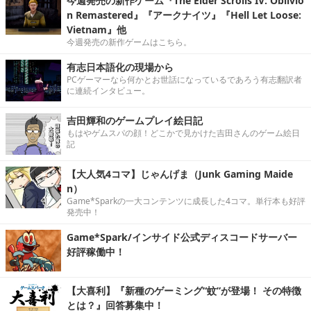
今週発売の新作ゲーム『The Elder Scrolls IV: Oblivio
n Remastered』『アークナイツ』『Hell Let Loose:
Vietnam』他
今週発売の新作ゲームはこちら。
有志日本語化の現場から
PCゲーマーなら何かとお世話になっているであろう有志翻訳者
に連続インタビュー。
吉田輝和のゲームプレイ絵日記
もはやゲムスパの顔！どこかで見かけた吉田さんのゲーム絵日
記
【大人気4コマ】じゃんげま（Junk Gaming Maide
n）
Game*Sparkの一大コンテンツに成長した4コマ。単行本も好評
発売中！
Game*Spark/インサイド公式ディスコードサーバー
好評稼働中！
【大喜利】『新種のゲーミング“蚊”が登場！ その特徴
とは？』回答募集中！