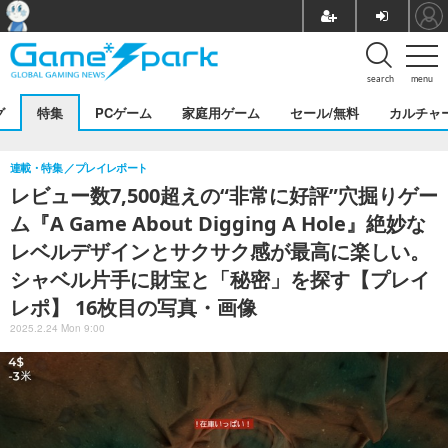
search
menu
グ
特集
PCゲーム
家庭用ゲーム
セール/無料
カルチャ
連載・特集
プレイレポート
レビュー数7,500超えの“非常に好評”穴掘りゲー
ム『A Game About Digging A Hole』絶妙な
レベルデザインとサクサク感が最高に楽しい。
シャベル片手に財宝と「秘密」を探す【プレイ
レポ】 16枚目の写真・画像
2025.2.24 Mon 9:00