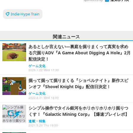
Indie Hype Train
関連ニュース
あるとしか言えない―裏庭を掘りまくって真実を求め
る穴掘りADV『A Game About Digging A Hole』2月
配信決定！
ゲーム文化
2025.1.22 Wed 17:30
掘って掘って掘りまくる『ショベルナイト』新作スピ
ンオフ『Shovel Knight Dig』配信日決定！
ゲーム文化
2022.8.31 Wed 18:00
シンプル操作でタイル銀河をホリホリホリホリ掘りつ
くす！『Galactic Mining Corp』【爆速プレイレポ】
連載・特集
2021.5.20 Thu 19:00