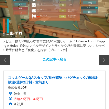
レビュー数7,500超えの“非常に好評”穴掘りゲーム『A Game About Diggi
ng A Hole』絶妙なレベルデザインとサクサク感が最高に楽しい。シャベ
ル片手に財宝と「秘密」を探す【プレイレポ】
この記事へ戻る
スマホゲームQAスタッフ/動作確認・バグチェック/未経験
歓迎/週休2日制・賞与あり
株式会社LOP
神奈川県
月給29万円～40万円
正社員