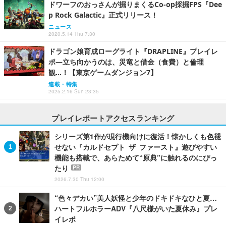
ドワーフのおっさんが掘りまくるCo-op採掘FPS『Dee
p Rock Galactic』正式リリース！
ニュース
2020.5.14 Thu 7:30
ドラゴン娘育成ローグライト『DRAPLINE』プレイレ
ポ―立ち向かうのは、災竜と借金（食費）と倫理
観…！【東京ゲームダンジョン7】
連載・特集
2025.2.16 Sun 23:35
プレイレポートアクセスランキング
シリーズ第1作が現行機向けに復活！懐かしくも色褪
せない『カルドセプト ザ ファースト』遊びやすい
機能も搭載で、あらためて“原典”に触れるのにぴっ
たり
PR
2026.7.30 Thu 12:00
“色々デカい”美人妖怪と少年のドキドキなひと夏…
ハートフルホラーADV『八尺様がいた夏休み』プレ
イレポ