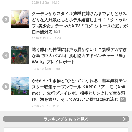
2026.8.2 Sun 19:00
クーデレからスタイル抜群お姉さんまでよりどりみ
どりな人外娘たちとホテル経営しよう！「クトゥル
フ×美少女」テーマのADV『ヨグ=ソトースの庭』が
日本語対応
PR
2026.7.23 Thu 12:05
遠く離れた仲間には声も届かない！？規模デカすぎ
な島で巨大パズルに挑む協力アドベンチャー『Big
Walk』プレイレポート
2026.8.3 Mon 22:00
かわいい生き物と"ひとつ"になれる―基本無料モン
スター収集オープンワールドARPG『アニモ（Anii
mo）』先行プレイレポ。相棒とリンクして空を飛
び、海を渡り、そしてかわいい群れに紛れ込む
PR
2026.7.2 Thu 12:00
ランキングをもっと見る