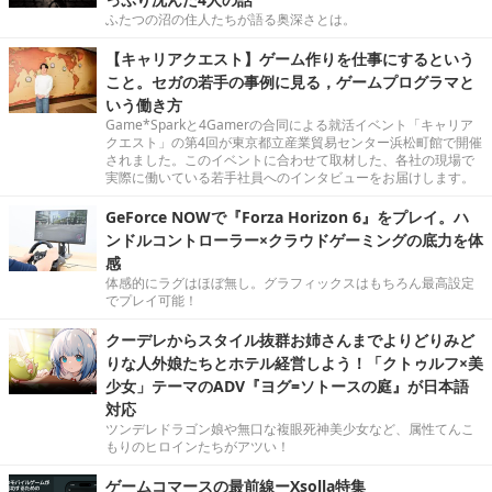
ふたつの沼の住人たちが語る奥深さとは。
【キャリアクエスト】ゲーム作りを仕事にするという
こと。セガの若手の事例に見る，ゲームプログラマと
いう働き方
Game*Sparkと4Gamerの合同による就活イベント「キャリア
クエスト」の第4回が東京都立産業貿易センター浜松町館で開催
されました。このイベントに合わせて取材した、各社の現場で
実際に働いている若手社員へのインタビューをお届けします。
GeForce NOWで『Forza Horizon 6』をプレイ。ハ
ンドルコントローラー×クラウドゲーミングの底力を体
感
体感的にラグはほぼ無し。グラフィックスはもちろん最高設定
でプレイ可能！
クーデレからスタイル抜群お姉さんまでよりどりみど
りな人外娘たちとホテル経営しよう！「クトゥルフ×美
少女」テーマのADV『ヨグ=ソトースの庭』が日本語
対応
ツンデレドラゴン娘や無口な複眼死神美少女など、属性てんこ
もりのヒロインたちがアツい！
ゲームコマースの最前線ーXsolla特集