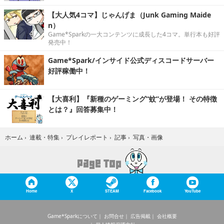
【大人気4コマ】じゃんげま（Junk Gaming Maide
n）
Game*Sparkの一大コンテンツに成長した4コマ。単行本も好評
発売中！
Game*Spark/インサイド公式ディスコードサーバー
好評稼働中！
【大喜利】『新種のゲーミング“蚊”が登場！ その特徴
とは？』回答募集中！
写真・画像
ホーム
›
連載・特集
›
プレイレポート
›
記事
›
Home
X
STEAM
Facebook
YouTube
Game*Sparkについて
お問合せ
広告掲載
会社概要