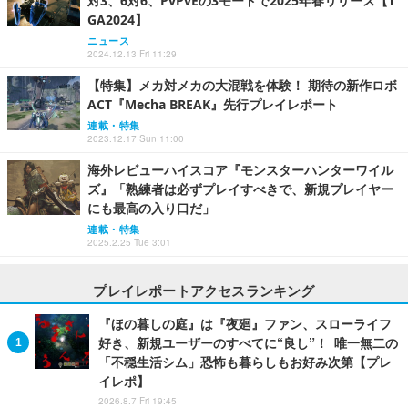
対3、6対6、PvPvEの3モードで2025年春リリース【T
GA2024】
ニュース
2024.12.13 Fri 11:29
【特集】メカ対メカの大混戦を体験！ 期待の新作ロボ
ACT『Mecha BREAK』先行プレイレポート
連載・特集
2023.12.17 Sun 11:00
海外レビューハイスコア『モンスターハンターワイル
ズ』「熟練者は必ずプレイすべきで、新規プレイヤー
にも最高の入り口だ」
連載・特集
2025.2.25 Tue 3:01
プレイレポートアクセスランキング
『ほの暮しの庭』は『夜廻』ファン、スローライフ
好き、新規ユーザーのすべてに“良し”！ 唯一無二の
「不穏生活シム」恐怖も暮らしもお好み次第【プレ
イレポ】
2026.8.7 Fri 19:45