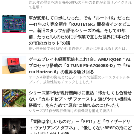
約30年の歴史を誇る海外SRPGの不朽の名作が全面リメイクされ
て登場！
車が変形してロボになった、でも『ルート16』だった
―41年ぶり完全新作『ROUTE16R』開発者インタビュ
ー。新旧スタッフが語るシリーズの魂。そして41年
前、たった1人のために手作業で直した世界に1本だけ
の“幻のカセット”の話
長い時を経て受け継がれる過去と、新たに生まれるものとは。
ゲームプレイも録画配信もこれ1台。AMD Ryzen™ AI
プロセッサ搭載の「G TUNE P5-A7G60BK-D」で『Fo
rza Horizon 6』の世界を駆け回る
ゲーム＆制作の拠点となるノートPCで話題のレースタイトルを
プレイ。放熱性能もチェックしました！
シリーズ第1作が現行機向けに復活！懐かしくも色褪せ
ない『カルドセプト ザ ファースト』遊びやすい機能も
搭載で、あらためて“原典”に触れるのにぴったり
シリーズ第1作が現行機向けの新機能を備えて復活！
「冒険は楽しいものだ」 ─『FF11』と『ウィザードリ
ィ ヴァリアンツ ダフネ』、"優しくないRPG"の沼にど
っぷり沈んだ4人の話