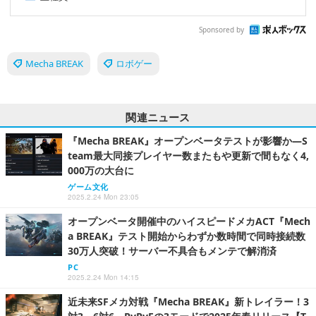
Sponsored by
Mecha BREAK
ロボゲー
関連ニュース
『Mecha BREAK』オープンベータテストが影響か―S
team最大同接プレイヤー数またもや更新で間もなく4,
000万の大台に
ゲーム文化
2025.2.24 Mon 23:05
オープンベータ開催中のハイスピードメカACT『Mech
a BREAK』テスト開始からわずか数時間で同時接続数
30万人突破！サーバー不具合もメンテで解消済
PC
2025.2.24 Mon 14:15
近未来SFメカ対戦『Mecha BREAK』新トレイラー！3