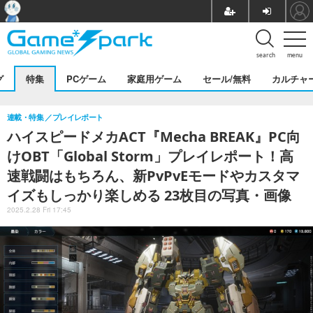
search
menu
グ
特集
PCゲーム
家庭用ゲーム
セール/無料
カルチャ
連載・特集
プレイレポート
ハイスピードメカACT『Mecha BREAK』PC向
けOBT「Global Storm」プレイレポート！高
速戦闘はもちろん、新PvPvEモードやカスタマ
イズもしっかり楽しめる 23枚目の写真・画像
2025.2.28 Fri 17:45