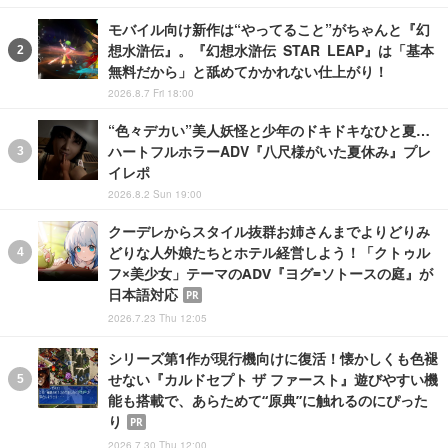
モバイル向け新作は“やってること”がちゃんと『幻
想水滸伝』。『幻想水滸伝 STAR LEAP』は「基本
無料だから」と舐めてかかれない仕上がり！
2026.8.7 Fri 18:00
“色々デカい”美人妖怪と少年のドキドキなひと夏…
ハートフルホラーADV『八尺様がいた夏休み』プレ
イレポ
2026.8.2 Sun 19:00
クーデレからスタイル抜群お姉さんまでよりどりみ
どりな人外娘たちとホテル経営しよう！「クトゥル
フ×美少女」テーマのADV『ヨグ=ソトースの庭』が
日本語対応
PR
2026.7.23 Thu 12:05
シリーズ第1作が現行機向けに復活！懐かしくも色褪
せない『カルドセプト ザ ファースト』遊びやすい機
能も搭載で、あらためて“原典”に触れるのにぴった
り
PR
2026.7.30 Thu 12:00