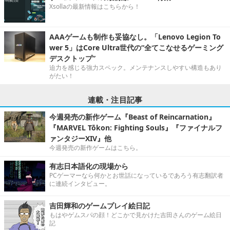
Xsollaの最新情報はこちらから！
AAAゲームも制作も妥協なし。「Lenovo Legion To
wer 5」はCore Ultra世代の“全てこなせるゲーミング
デスクトップ”
迫力を感じる強力スペック。メンテナンスしやすい構造もあり
がたい！
連載・注目記事
今週発売の新作ゲーム『Beast of Reincarnation』
『MARVEL Tōkon: Fighting Souls』『ファイナルフ
ァンタジーXIV』他
今週発売の新作ゲームはこちら。
有志日本語化の現場から
PCゲーマーなら何かとお世話になっているであろう有志翻訳者
に連続インタビュー。
吉田輝和のゲームプレイ絵日記
もはやゲムスパの顔！どこかで見かけた吉田さんのゲーム絵日
記